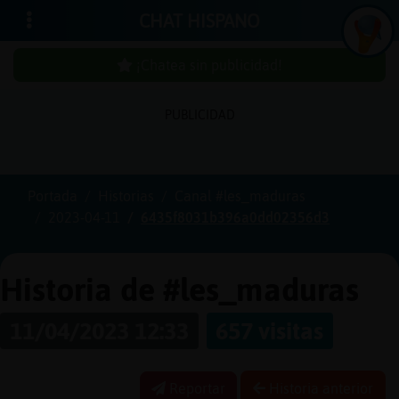
CHAT HISPANO
¡Chatea sin publicidad!
PUBLICIDAD
Iniciar
sesión
Portada
Historias
Canal #les_maduras
2023-04-11
6435f8031b396a0dd02356d3
¡Chatea
sin
publici
Historia de #les_maduras
11/04/2023 12:33
657 visitas
Crear
una
Reportar
Historia anterior
cuenta