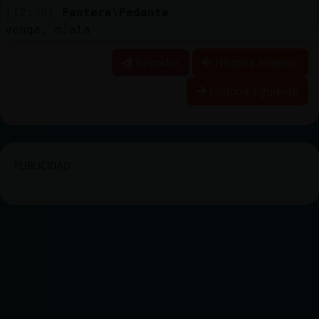
[12:38]
Pantera\Pedante
venga, mᮤala
Reportar
Historia anterior
Historia siguiente
PUBLICIDAD