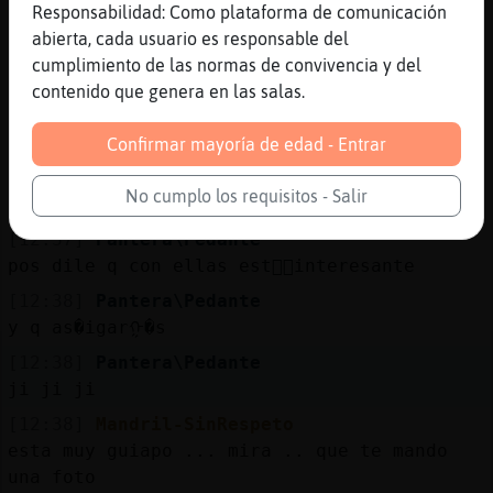
Responsabilidad: Como plataforma de comunicación
bien ...
abierta, cada usuario es responsable del
[12:37]
Mandril-SinRespeto
cumplimiento de las normas de convivencia y del
no no ... no se queja :D
contenido que genera en las salas.
[12:37]
Mandril-SinRespeto
pero las pone de vez en cuando
Confirmar mayoría de edad - Entrar
[12:37]
Mandril-SinRespeto
No cumplo los requisitos - Salir
y eso que tiene dos diotrias
[12:37]
Pantera\Pedante
pos dile q con ellas estᠭ᳠interesante
[12:38]
Pantera\Pedante
y q as�igarᠭ�s
[12:38]
Pantera\Pedante
ji ji ji
[12:38]
Mandril-SinRespeto
esta muy guiapo ... mira .. que te mando
una foto