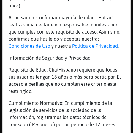
luego te mando una foto
años).
[12:36]
Pantera\Pedante
Al pulsar en 'Confirmar mayoría de edad - Entrar',
esoooooo
realizas una declaración responsable manifestando
[12:36]
Mandril-SinRespeto
que cumples con este requisito de acceso. Asimismo,
si ... esta muy guapo:D ahora con gafas
confirmas que has leído y aceptas nuestras
Condiciones de Uso
y nuestra
Política de Privacidad
.
[12:36]
Pantera\Pedante
q quiero veros
Información de Seguridad y Privacidad:
[12:36]
Pantera\Pedante
Requisito de Edad: ChatHispano requiere que todos
q tal lleva lo d las gafas?
sus usuarios tengan 18 años o más para participar. El
[12:36]
Pantera\Pedante
acceso a perfiles que no cumplan este criterio está
dile q le hace m᳠interesante
restringido.
[12:37]
Pantera\Pedante
Cumplimiento Normativo: En cumplimiento de la
m imagino q no las quiere
legislación de servicios de la sociedad de la
[12:37]
Pantera\Pedante
información, registramos los datos técnicos de
ji ji ji
conexión (IP y puerto) por un periodo de 12 meses.
[12:37]
Mandril-SinRespeto