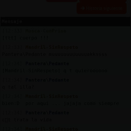
Historia siguiente
Mensaje
Reserva
[12:33]
Mosca-ConPrisa
alias
[ttt] cuerpo !!!
[12:33]
Mandril-SinRespeto
Pantera\Pedante muuuuuuuuuuuuakkssss
Actuali
[12:34]
Pantera\Pedante
contras
[Mandril-SinRespeto] q t quieroooooo
[12:34]
Pantera\Pedante
q tal illa?
Actuali
[12:34]
Mandril-SinRespeto
IP
bien:D por aqui ... jajaja como siempre
virtual
[12:34]
Pantera\Pedante
c󭯠t trata la vida
[12:34]
Mandril-SinRespeto