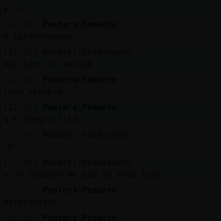
Mis
y tu?
blogs
[12:35]
Pantera\Pedante
d lujooooooooo
[12:35]
Mandril-SinRespeto
Mis
muy bien la verdad
foros
[12:35]
Pantera\Pedante
como siempre
[12:35]
Pantera\Pedante
Registr
q m alegro illa
un
[12:35]
Mandril-SinRespeto
canal
:D
[12:35]
Mandril-SinRespeto
y yo tambien de que te vaya bien
Más
[12:35]
Pantera\Pedante
gestion
asiasssssss
[12:35]
Pantera\Pedante