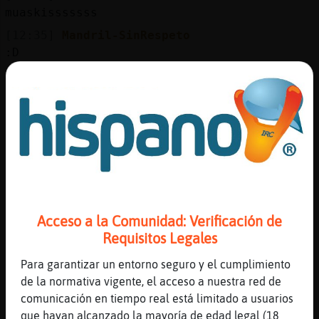
muaskisssssss
[12:35]
Mandril-SinRespeto
:D
[12:36]
Pantera\Pedante
y mi rubio?
[12:36]
Pantera\Pedante
estar
[12:36]
Mandril-SinRespeto
enorme :D
[12:36]
Pantera\Pedante
estarᠥnorme
Acceso a la Comunidad: Verificación de
[12:36]
Mandril-SinRespeto
Requisitos Legales
si jajaja
Para garantizar un entorno seguro y el cumplimiento
[12:36]
Pantera\Pedante
de la normativa vigente, el acceso a nuestra red de
sigue tan wapo?
comunicación en tiempo real está limitado a usuarios
[12:36]
Mandril-SinRespeto
que hayan alcanzado la mayoría de edad legal (18