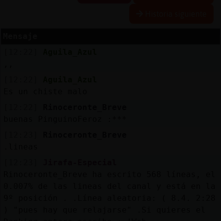
Historia siguiente
Mensaje
Reserva
[12:22]
Aguila_Azul
alias
,,
[12:22]
Aguila_Azul
Es un chiste malo
Actuali
[12:22]
Rinoceronte_Breve
contras
buenas PinguinoFeroz :***
[12:23]
Rinoceronte_Breve
.lineas
Actuali
[12:23]
Jirafa-Especial
IP
Rinoceronte_Breve ha escrito 568 líneas, el
virtual
0.007% de las lineas del canal y está en la
9º posición . .Línea aleatoria: ( 8.4. 2:28
) "pues hay que relajarse" .Si quieres el