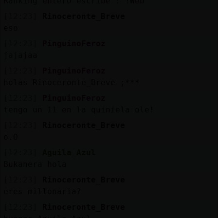
Ranking entero escribe : !Web
Mis
blogs
[12:23]
Rinoceronte_Breve
eso
[12:23]
PinguinoFeroz
jajajaa
Mis
[12:23]
PinguinoFeroz
foros
holas Rinoceronte_Breve ;***
[12:23]
PinguinoFeroz
tengo un 11 en la quiniela ole!
Registr
[12:23]
Rinoceronte_Breve
un
o.O
canal
[12:23]
Aguila_Azul
Bukanera hola
[12:23]
Rinoceronte_Breve
Más
eres millonaria?
gestion
[12:23]
Rinoceronte_Breve