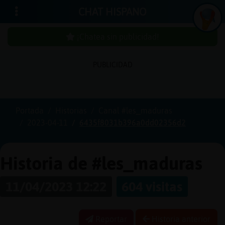
CHAT HISPANO
¡Chatea sin publicidad!
PUBLICIDAD
Iniciar
sesión
Portada
Historias
Canal #les_maduras
2023-04-11
6435f8031b396a0dd02356d2
¡Chatea
sin
publici
Historia de #les_maduras
11/04/2023 12:22
604 visitas
Crear
una
Reportar
Historia anterior
cuenta