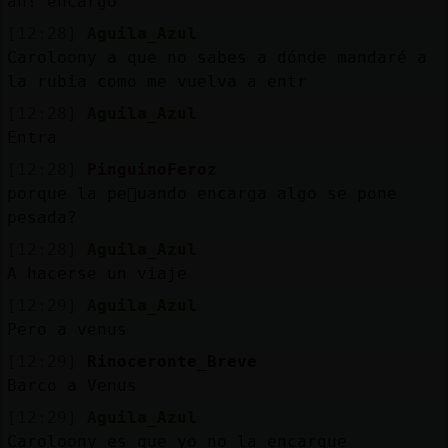
ah! encargo
[12:28]
Aguila_Azul
Caroloony a que no sabes a dónde mandaré a
la rubia como me vuelva a entr
[12:28]
Aguila_Azul
Entra
[12:28]
PinguinoFeroz
porque la pe񡠣uando encarga algo se pone
pesada?
[12:28]
Aguila_Azul
A hacerse un viaje
[12:29]
Aguila_Azul
Pero a venus
[12:29]
Rinoceronte_Breve
Barco a Venus
[12:29]
Aguila_Azul
Caroloony es que yo no la encargue