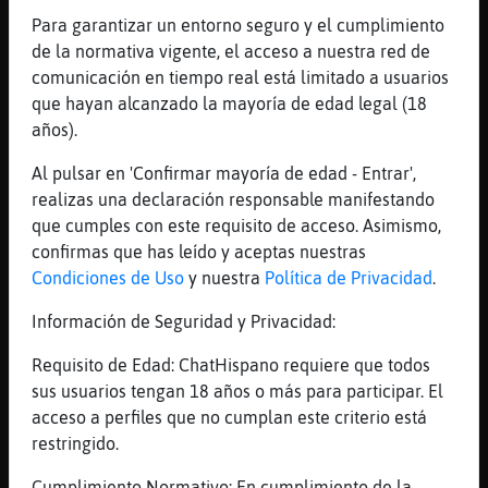
[12:26]
PinguinoFeroz
Para garantizar un entorno seguro y el cumplimiento
cu鮴anos sobre el enargo
de la normativa vigente, el acceso a nuestra red de
[12:26]
Aguila_Azul
comunicación en tiempo real está limitado a usuarios
Que le falta una c
que hayan alcanzado la mayoría de edad legal (18
años).
[12:26]
Rinoceronte_Breve
la cuidadora de conejos?
Al pulsar en 'Confirmar mayoría de edad - Entrar',
[12:26]
Aguila_Azul
realizas una declaración responsable manifestando
Nooo
que cumples con este requisito de acceso. Asimismo,
confirmas que has leído y aceptas nuestras
[12:26]
Rinoceronte_Breve
Condiciones de Uso
y nuestra
Política de Privacidad
.
ah
[12:26]
PinguinoFeroz
Información de Seguridad y Privacidad:
cenargo?
Requisito de Edad: ChatHispano requiere que todos
[12:26]
Aguila_Azul
sus usuarios tengan 18 años o más para participar. El
Esa es más pesada que unas bragues de
acceso a perfiles que no cumplan este criterio está
cemento
restringido.
[12:26]
Aguila_Azul
Cumplimiento Normativo: En cumplimiento de la