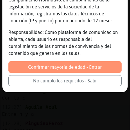
La cuidadora de conejos
legislación de servicios de la sociedad de la
[12:26]
Aguila_Azul
información, registramos los datos técnicos de
Sólo que la rubia y esta
conexión (IP y puerto) por un periodo de 12 meses.
[12:27]
Aguila_Azul
Responsabilidad: Como plataforma de comunicación
Se conocen
abierta, cada usuario es responsable del
[12:27]
Aguila_Azul
cumplimiento de las normas de convivencia y del
Y se pueden ir a tomar
contenido que genera en las salas.
[12:27]
Aguila_Azul
Por donde se hacen los cestos
Confirmar mayoría de edad - Entrar
[12:27]
Aguila_Azul
No cumplo los requisitos - Salir
Caroloony encargo
[12:27]
Aguila_Azul
Con la c
[12:27]
Aguila_Azul
Entre n y a
[12:28]
PinguinoFeroz