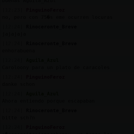
buenas Aguila_Azul
[12:23]
PinguinoFeroz
no, pero con 75�s eme ocurren locuras
[12:24]
Rinoceronte_Breve
jajajaja
[12:24]
Rinoceronte_Breve
enhorabuena
[12:24]
Aguila_Azul
Caroloony para un plato de caracoles
[12:24]
PinguinoFeroz
danke schon
[12:24]
Aguila_Azul
Ahora entiendo porque escapaban
[12:24]
Rinoceronte_Breve
bitte sch?n
[12:24]
PinguinoFeroz