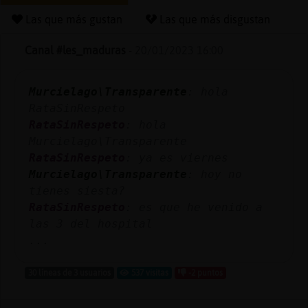
Las que más gustan
Las que más disgustan
Canal #les_maduras
-
20/01/2023 16:00
Reserva
alias
Murcielago\Transparente
: hola
RataSinRespeto
RataSinRespeto
: hola
Actuali
Murcielago\Transparente
contras
RataSinRespeto
: ya es viernes
Murcielago\Transparente
: hoy no
tienes siesta?
RataSinRespeto
: es que he venido a
Actuali
las 3 del hospital
IP
...
virtual
30 líneas de 3 usuarios
537 visitas
-2 puntos