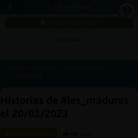
CHAT HISPANO
¡Chatea sin publicidad!
PUBLICIDAD
Iniciar
sesión
Portada
Historias
Canal #les_maduras
2023-01-20
¡Chatea
sin
publici
Historias de #les_maduras
el 20/01/2023
Crear
una
Últimas publicadas
Más vistas
cuenta