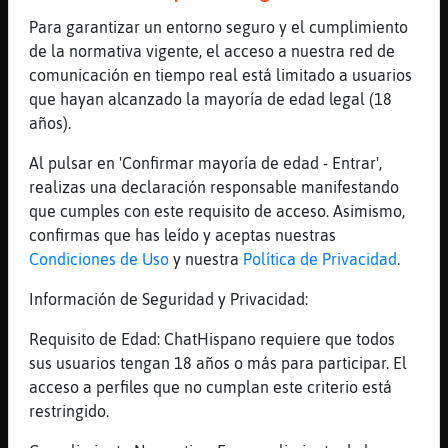
Zebra_Elocuente
: tambien habia gente
Para garantizar un entorno seguro y el cumplimiento
muy mala o cabronaXD , que ponia
de la normativa vigente, el acceso a nuestra red de
nick aposta para que las/os
comunicación en tiempo real está limitado a usuarios
nombrases para que te baneasen
que hayan alcanzado la mayoría de edad legal (18
automaticamente
años).
Zebra_Elocuente
: habia una tal
PorNoSerCabrona
Al pulsar en 'Confirmar mayoría de edad - Entrar',
Leon{SinRespeto
: tb tb xd
realizas una declaración responsable manifestando
Zebra_Elocuente
: y al nombrarla ,
que cumples con este requisito de acceso. Asimismo,
zassssss
confirmas que has leído y aceptas nuestras
Zebra_Elocuente
: baneada Xd
Condiciones de Uso
y nuestra
Política de Privacidad
.
...
Información de Seguridad y Privacidad:
27 líneas de 2 usuarios
602 visitas
-4 puntos
Requisito de Edad: ChatHispano requiere que todos
sus usuarios tengan 18 años o más para participar. El
Canal #les_maduras
-
20/01/2023 01:50
acceso a perfiles que no cumplan este criterio está
restringido.
Gata{Elocuente
: xd