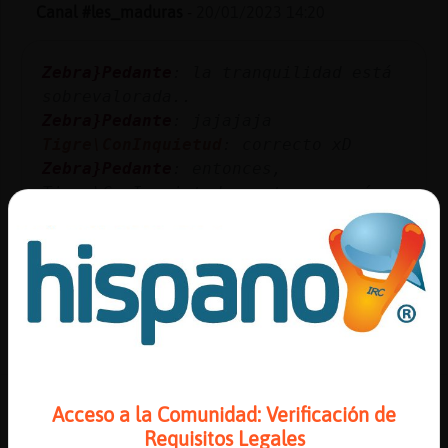
Mis
Canal #les_maduras
-
20/01/2023 14:20
blogs
Zebra}Pedante
: la tranquilidad está
sobrevalorada..
Zebra}Pedante
: jajajaja
Mis
Tigre\ConInquietud
: correcto xD
foros
Zebra}Pedante
: entonces,
Tigre\ConInquietud cuentame, aquí se
liga o no?
Registr
Tigre\ConInquietud
: por desgracia
un
s�D
canal
...
90 líneas de 5 usuarios
551 visitas
7 puntos
Más
Canal #les_maduras
-
20/01/2023 01:56
gestion
Acceso a la Comunidad: Verificación de
Requisitos Legales