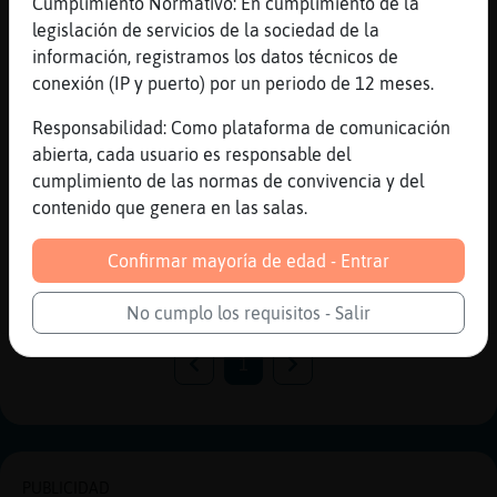
Cumplimiento Normativo: En cumplimiento de la
Aguila_DelMonton
: le ha tocado
legislación de servicios de la sociedad de la
premio XD
información, registramos los datos técnicos de
Gata{Elocuente
: las ",," hay q
conexión (IP y puerto) por un periodo de 12 meses.
ponerlas en su sitio, xd ;)
Responsabilidad: Como plataforma de comunicación
Aguila_DelMonton
: pense que fue por
abierta, cada usuario es responsable del
la palabra se_o
cumplimiento de las normas de convivencia y del
Aguila_DelMonton
: no por las
contenido que genera en las salas.
comillas
...
Confirmar mayoría de edad - Entrar
29 líneas de 2 usuarios
545 visitas
-6 puntos
No cumplo los requisitos - Salir
1
PUBLICIDAD