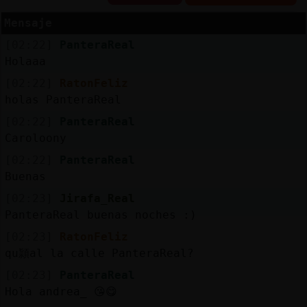
Mensaje
[02:22]
PanteraReal
Reserva
Holaaa
alias
[02:22]
RatonFeliz
holas PanteraReal
[02:22]
PanteraReal
Caroloony
Actuali
contras
[02:22]
PanteraReal
Buenas
[02:23]
Jirafa_Real
PanteraReal buenas noches :)
Actuali
IP
[02:23]
RatonFeliz
virtual
qu頴al la calle PanteraReal?
[02:23]
PanteraReal
Hola andrea_ 😘😋