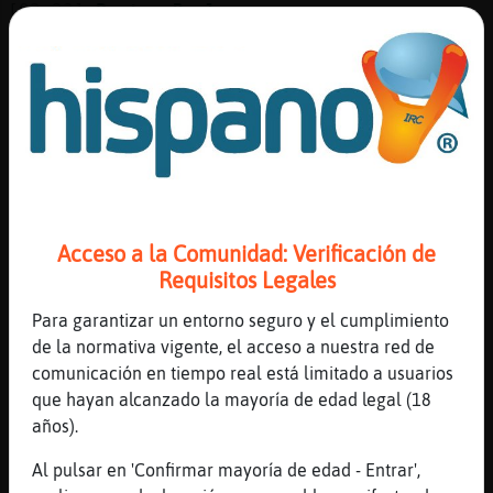
Mis
[02:23]
PanteraReal
blogs
Calle?
[02:24]
RatonFeliz
ah no? vaya.. pensaba que ven� de la calle
[02:24]
PanteraReal
Mis
Nooooo en el sofá que estoy
foros
[02:24]
RatonFeliz
no no
Acceso a la Comunidad: Verificación de
[02:24]
RatonFeliz
Registr
Requisitos Legales
en el sofᠥstoy yo
un
canal
[02:25]
PanteraReal
Para garantizar un entorno seguro y el cumplimiento
Po ya somos dos
de la normativa vigente, el acceso a nuestra red de
comunicación en tiempo real está limitado a usuarios
[02:25]
RatonFeliz
que hayan alcanzado la mayoría de edad legal (18
aro
Más
años).
[02:26]
PanteraReal
gestion
Ea
Al pulsar en 'Confirmar mayoría de edad - Entrar',