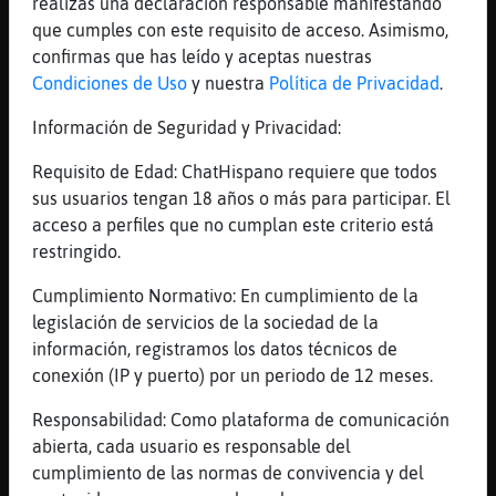
realizas una declaración responsable manifestando
[02:26]
PanteraReal
que cumples con este requisito de acceso. Asimismo,
XD
confirmas que has leído y aceptas nuestras
[02:26]
Jirafa_Real
Condiciones de Uso
y nuestra
Política de Privacidad
.
En la cama mejor jajaja
Información de Seguridad y Privacidad:
[02:27]
RatonFeliz
est᳠en la cama Jirafa_Real?
Requisito de Edad: ChatHispano requiere que todos
[02:27]
PanteraReal
sus usuarios tengan 18 años o más para participar. El
Hazme hueco andrea_
acceso a perfiles que no cumplan este criterio está
restringido.
[02:27]
Jirafa_Real
Si y tapada
Cumplimiento Normativo: En cumplimiento de la
[02:27]
RatonFeliz
legislación de servicios de la sociedad de la
para esta postura prefiero el sof�
información, registramos los datos técnicos de
conexión (IP y puerto) por un periodo de 12 meses.
[02:28]
RatonFeliz
para dormir prefiero la cama
Responsabilidad: Como plataforma de comunicación
abierta, cada usuario es responsable del
Reportar
Historia anterior
cumplimiento de las normas de convivencia y del