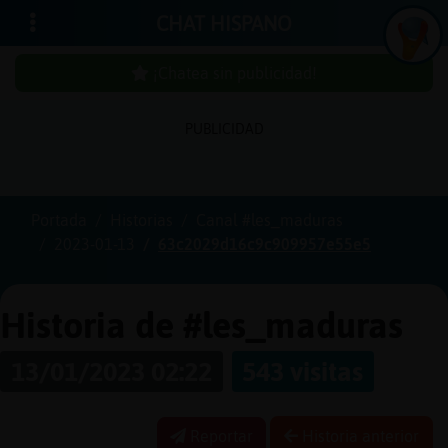
CHAT HISPANO
¡Chatea sin publicidad!
PUBLICIDAD
Iniciar
sesión
Portada
Historias
Canal #les_maduras
2023-01-13
63c2029d16c9c909957e55e5
¡Chatea
sin
publici
Historia de #les_maduras
13/01/2023 02:22
543 visitas
Crear
una
Reportar
Historia anterior
cuenta