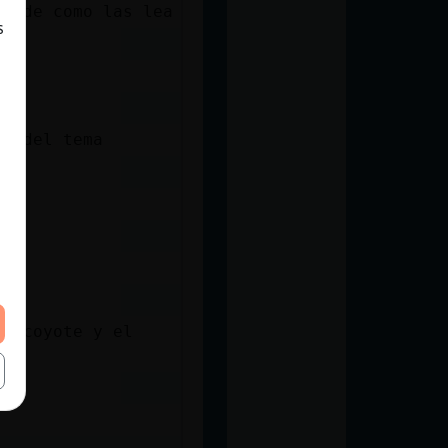
de de como las lea
s
h?
la del tema
el coyote y el