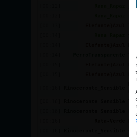
Mis blogs
[00:12]
Rana_Rapaz
ja
[00:12]
Rana_Rapaz
yo
[00:13]
Elefante}Azul
Ti
Mis foros
[00:14]
Rana_Rapaz
y 
[00:14]
Elefante}Azul
Ra
[00:14]
PerroTransparente
Yo
Registrar
[00:15]
Elefante}Azul
ha
un canal
[00:15]
Elefante}Azul
Pe
Ra
[00:16]
Rinoceronte_Sensible
ho
Más
gestiones
[00:16]
Rinoceronte_Sensible
Y 
[00:16]
Rinoceronte_Sensible
Le
[00:16]
Rata-Verde
bo
[00:16]
Rinoceronte_Sensible
😜