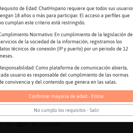
inoceronte_Sensible] jaja las letras ya depen
Requisito de Edad: ChatHispano requiere que todos sus usuario
la Merche57
tengan 18 años o más para participar. El acceso a perfiles que
 lo doy fuerte, Elefante}Azul?
no cumplan este criterio está restringido.
erroTransparente] viniendo de ti me lo creo e
Cumplimiento Normativo: En cumplimiento de la legislación de
 se, PerroTransparente, tu eres la que contro
servicios de la sociedad de la información, registramos los
datos técnicos de conexión (IP y puerto) por un periodo de 12
na_Rapaz Esta no me ha visto el brazote :$
meses.
jajajaja
Responsabilidad: Como plataforma de comunicación abierta,
 sin verlo
cada usuario es responsable del cumplimiento de las normas
lpazo CabraEspecial
de convivencia y del contenido que genera en las salas.
Confirmar mayoría de edad - Entrar
 sartenazo tuyo te deja como en los dibujos d
rrecaminos
No cumplo los requisitos - Salir
n los pajaritos pio pio bailando
es no s鬠no he probado