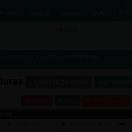
Bus
Normas
Gestiones
Contacto
Ayuda
PUBLICIDAD
2023-01-13
63c2029d16c9c909957e55e4
aduras
13/01/2023 00:08
562 visita
Reportar
Volver
Historia anterior
saje
erroTransparente] ... mi perra no puede comer