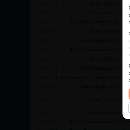
[00:16]
Rana_Rapaz
[R
[00:16]
Rana_Rapaz
ho
[00:17]
PerroTransparente
ߔe
[00:17]
Rana_Rapaz
[P
[00:17]
Elefante}Azul
No
[00:17]
PerroTransparente
Ra
[00:17]
Rana_Rapaz
ja
[00:17]
Elefante}Azul
No
[00:18]
Rinoceronte_Sensible
Go
[00:18]
CabraEspecial
:/
un
[00:18]
Rana_Rapaz
co
[00:19]
Rana_Rapaz
co
[00:20]
PerroTransparente
Pu