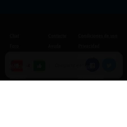
Chat
Contacto
Condiciones de uso
Foro
Ayuda
Privacidad
Blogs
Política de cookies
|
Compartir en:
Facebook
Twitter
-4
Noticias
Soporte
Normas
Anunciantes
Estadísticas
Historias
Tu foro gratis