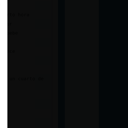
cuarto hora
untar
un bebe
manece
ace un cuarto de