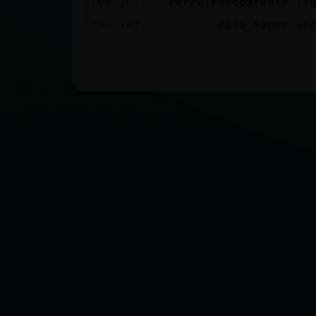
[00:20]
PerroTransparente
߁l
[00:20]
Rana_Rapaz
ah