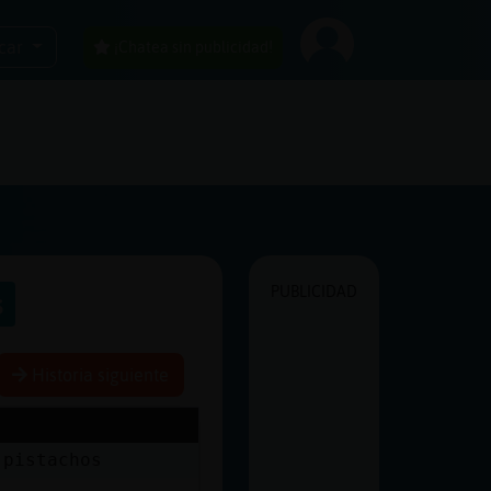
car
¡Chatea sin publicidad!
PUBLICIDAD
s
Historia siguiente
 pistachos