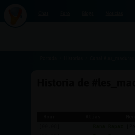
Chat
Foro
Blogs
Noticias
Iniciar
sesión
Portada
Historias
Canal #les_maduras
Historia de #les_m
¡Chatea
sin
publicidad!
Hour
Alias
Men
[00:08]
Rana_Rapaz
[P
Crear
una