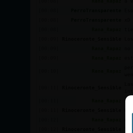
[00:08]
Rana_Rapaz
a 
cuenta
[00:08]
PerroTransparente
Es
[00:08]
PerroTransparente
xD
[00:08]
Rana_Rapaz
ti
Reservar
[00:09]
Rinoceronte_Sensible
Lo
alias
[00:09]
Rana_Rapaz
no
[00:09]
Rana_Rapaz
es
Actualizar
pe
[00:10]
Rana_Rapaz
contraseña
we
La
[00:11]
Rinoceronte_Sensible
in
[00:11]
Rana_Rapaz
si
Actualizar
IP virtual
[00:11]
Rinoceronte_Sensible
Qu
[00:12]
Rana_Rapaz
de
[00:12]
Rinoceronte_Sensible
Yo