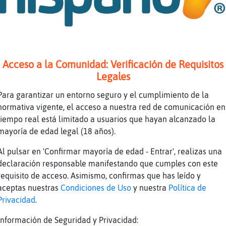
jajajaa
 me acabo de sacar el t�lo en google hace un 
enen eferlosimixas y glucometizantes, debo ap
melatonina Elefante}Azul !! para dormir como 
Acceso a la Comunidad: Verificación de Requisitos
na_Rapaz tambien tambien
Legales
 suelo darme un sartenazo y caigo hasta que a
Para garantizar un entorno seguro y el cumplimiento de la
 colao eso?
normativa vigente, el acceso a nuestra red de comunicación en
tiempo real está limitado a usuarios que hayan alcanzado la
rroTransparente a ver darme un sartenazo
mayoría de edad legal (18 años).
na_Rapaz pues para haberte sacado el título h
ra, apuntas maneras eh
Al pulsar en 'Confirmar mayoría de edad - Entrar', realizas una
declaración responsable manifestando que cumples con este
eso que lo tuyo son las letrad
requisito de acceso. Asimismo, confirmas que has leído y
tras*
aceptas nuestras
Condiciones de Uso
y nuestra
Política de
ing boing
Privacidad
.
Información de Seguridad y Privacidad: