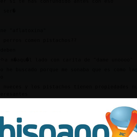
ver si te has confundido antes con eso
o ser�
ene "aflatoxina"
s perros comen pistachos??
 deben
tᠬa m�aqu�l lado con carita de "dame unoooo"
ro he buscado porque me sonaba que es como la
no
s nueces y los pistachos tienen propiedades n
teresantes
ppp
é ganan con mucho , por goleada diría yo, a l
scubr�ace un rato que son wenos para comer po
... Soy de Ciencias 😉