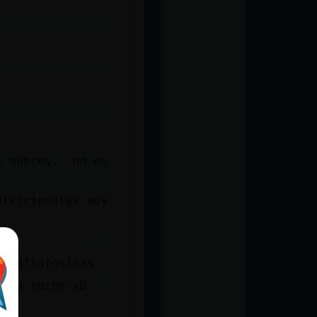
s nueces.. no es
utricionales muy
as aflatoxinas
r la noche xD