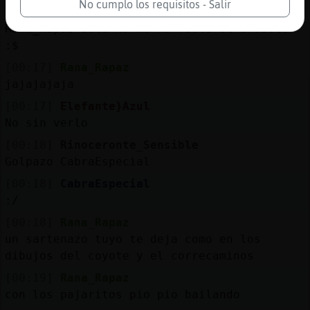
No cumplo los requisitos - Salir
[00:17]
PerroTransparente
Rana_Rapaz Esta no me ha visto el brazote
:$
[00:17]
Rana_Rapaz
jajajajaja
[00:17]
Elefante}Azul
No sin verlo
[00:18]
Rinoceronte_Sensible
Golpazo CabraEspecial
[00:18]
CabraEspecial
:/
[00:18]
Rana_Rapaz
un sartenazo tuyo te deja como en los
dibujos del coyote y el correcaminos
[00:19]
Rana_Rapaz
con los pajaritos pio pio bailando