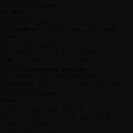
Mis
[00:09]
Rana_Rapaz
blogs
no deben
[00:09]
Rana_Rapaz
estᠬa m�aqu�l lado con carita de "dame
unoooo"
Mis
foros
[00:10]
Rana_Rapaz
pero he buscado porque me sonaba que es
como las nueces.. no es weno
[00:11]
Rinoceronte_Sensible
Registr
Las nueces y los pistachos tienen
un
propiedades nutricionales muy interesantes
canal
[00:11]
Rana_Rapaz
sippp
[00:11]
Rinoceronte_Sensible
Más
Qué ganan con mucho , por goleada diría yo,
gestion
a las aflatoxinas