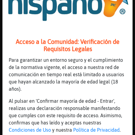
Rana_Rapaz tambien tambien
[00:14]
PerroTransparente
Yo suelo darme un sartenazo y caigo hasta
que amanece
[00:15]
Elefante}Azul
Acceso a la Comunidad: Verificación de
ha colao eso?
Requisitos Legales
[00:15]
Elefante}Azul
Para garantizar un entorno seguro y el cumplimiento
PerroTransparente a ver darme un sartenazo
de la normativa vigente, el acceso a nuestra red de
[00:16]
Rinoceronte_Sensible
comunicación en tiempo real está limitado a usuarios
Rana_Rapaz pues para haberte sacado el
que hayan alcanzado la mayoría de edad legal (18
título hace un cuarto de hora, apuntas
años).
maneras eh
Al pulsar en 'Confirmar mayoría de edad - Entrar',
[00:16]
Rinoceronte_Sensible
realizas una declaración responsable manifestando
Y eso que lo tuyo son las letrad
que cumples con este requisito de acceso. Asimismo,
[00:16]
Rinoceronte_Sensible
confirmas que has leído y aceptas nuestras
Letras*
Condiciones de Uso
y nuestra
Política de Privacidad
.