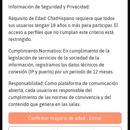
[00:16]
Rata-Verde
Información de Seguridad y Privacidad:
boing boing
[00:16]
Rinoceronte_Sensible
Requisito de Edad: ChatHispano requiere que todos
😜
sus usuarios tengan 18 años o más para participar. El
acceso a perfiles que no cumplan este criterio está
[00:16]
Rana_Rapaz
restringido.
[Rinoceronte_Sensible] jaja las letras ya
depende de como las lea
Cumplimiento Normativo: En cumplimiento de la
[00:16]
Rana_Rapaz
legislación de servicios de la sociedad de la
hola Merche57
información, registramos los datos técnicos de
conexión (IP y puerto) por un periodo de 12 meses.
[00:17]
PerroTransparente
ߔe lo doy fuerte, Elefante}Azul?
Responsabilidad: Como plataforma de comunicación
[00:17]
Rana_Rapaz
abierta, cada usuario es responsable del
[PerroTransparente] viniendo de ti me lo
cumplimiento de las normas de convivencia y del
creo eh?
contenido que genera en las salas.
[00:17]
Elefante}Azul
Confirmar mayoría de edad - Entrar
No se, PerroTransparente, tu eres la que
controla del tema