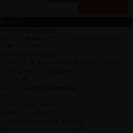
Historia siguiente
Mensaje
Reserva
[00:08]
Rana_Rapaz
alias
[PerroTransparente] ... mi perra no puede
comer pistachos
[00:08]
Rana_Rapaz
Actuali
a ver si te has confundido antes con eso
contras
[00:08]
PerroTransparente
Eso ser�
[00:08]
PerroTransparente
Actuali
xD
IP
[00:08]
Rana_Rapaz
virtual
tiene "aflatoxina"
[00:09]
Rinoceronte_Sensible
Los perros comen pistachos??