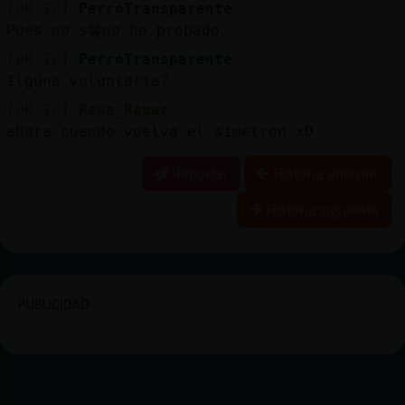
[00:20]
PerroTransparente
Pues no s鬠no he probado
[00:20]
PerroTransparente
߁lguna voluntaria?
[00:20]
Rana_Rapaz
ahora cuando vuelva el simetron xD
Reportar
Historia anterior
Historia siguiente
PUBLICIDAD