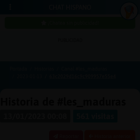
CHAT HISPANO
¡Chatea sin publicidad!
PUBLICIDAD
Iniciar
sesión
Portada
Historias
Canal #les_maduras
2023-01-13
63c2029d16c9c909957e55e4
¡Chatea
sin
publici
Historia de #les_maduras
13/01/2023 00:08
561 visitas
Crear
una
Reportar
Historia anterior
cuenta