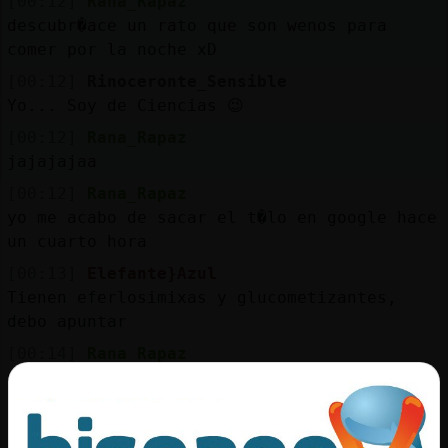
[00:12]
Rana_Rapaz
descubr�ace un rato que son wenos para
comer por la noche xD
[00:12]
Rinoceronte_Sensible
Yo... Soy de Ciencias 😉
[00:12]
Rana_Rapaz
jajajajaa
[00:12]
Rana_Rapaz
yo me acabo de sacar el t�lo en google hace
un cuarto hora
[00:13]
Elefante}Azul
Tienen eferlosimixas y glucometizantes,
debo apuntar
[00:14]
Rana_Rapaz
y melatonina Elefante}Azul !! para dormir
como un bebe
[00:14]
Elefante}Azul