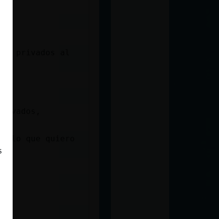
ro
car privados al
privados,
to lo que quiero
s