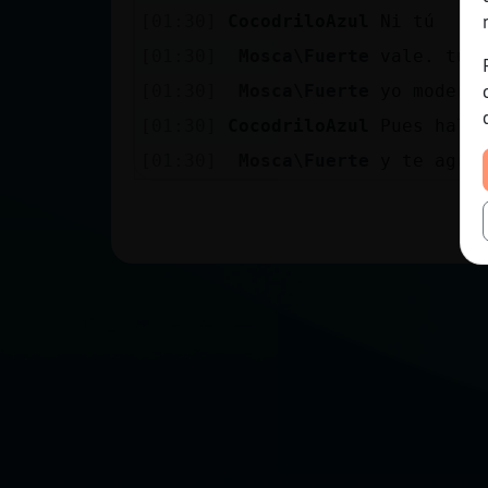
[01:30]
CocodriloAzul
Ni tú
[01:30]
Mosca\Fuerte
vale. tu 
[01:30]
Mosca\Fuerte
yo modero
[01:30]
CocodriloAzul
Pues hala
[01:30]
Mosca\Fuerte
y te agra