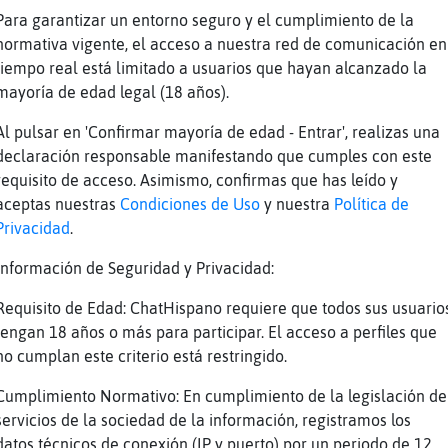
e lo digo, xd. CocodriloAzul :)
Para garantizar un entorno seguro y el cumplimiento de la
 mi vida comento lo que quiero por dónde quie
normativa vigente, el acceso a nuestra red de comunicación en
tiempo real está limitado a usuarios que hayan alcanzado la
o más claro
mayoría de edad legal (18 años).
Azul, te repito, es una regla del chat, NO sa
Al pulsar en 'Confirmar mayoría de edad - Entrar', realizas una
declaración responsable manifestando que cumples con este
requisito de acceso. Asimismo, confirmas que has leído y
aceptas nuestras
Condiciones de Uso
y nuestra
Política de
como dices... CocodriloAzul, nos los dices x 
Privacidad
.
?
Información de Seguridad y Privacidad:
 saco los privados saco lo que quiero y comen
l
Requisito de Edad: ChatHispano requiere que todos sus usuario
tengan 18 años o más para participar. El acceso a perfiles que
ga
no cumplan este criterio está restringido.
riloAzul, no se sacan y ya est�.
Cumplimiento Normativo: En cumplimiento de la legislación de
respetas, mal. Lo siento. :( CocodriloAzul
servicios de la sociedad de la información, registramos los
ue quiera y ya está no lo que me diga nadie
datos técnicos de conexión (IP y puerto) por un periodo de 12