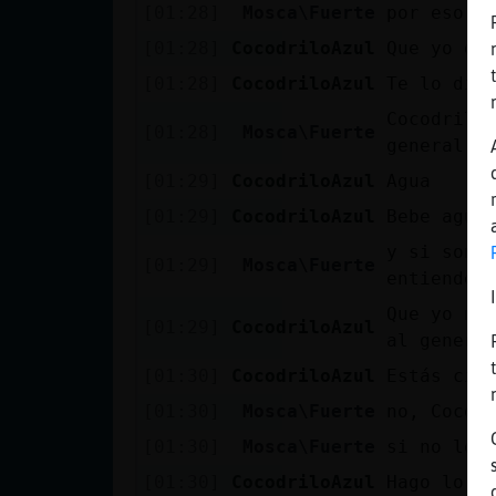
Mis blogs
[01:28]
Mosca\Fuerte
por eso t
[01:28]
CocodriloAzul
Que yo de
[01:28]
CocodriloAzul
Te lo dig
Mis foros
Cocodrilo
[01:28]
Mosca\Fuerte
general
[01:29]
CocodriloAzul
Agua
Registrar
[01:29]
CocodriloAzul
Bebe agua
un canal
y si son 
[01:29]
Mosca\Fuerte
entiendes
Que yo no
[01:29]
CocodriloAzul
Más
al genera
gestiones
[01:30]
CocodriloAzul
Estás cie
[01:30]
Mosca\Fuerte
no, Cocod
[01:30]
Mosca\Fuerte
si no lo 
[01:30]
CocodriloAzul
Hago lo q