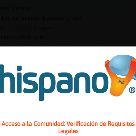
 más pesada
ados se pueden bloquear, eh)
arme con otro apodo
ntarlo otra vez
driloAzul... discretamente nos privas y nos c
 te ,,,
e hace falta hacer lo que hacéis las demás de
 que mientan
Azul, en primer lugar, hija, no saques privad
 q te dije en un principio, xd, muchacha, Coc
y yo saco lo que quiero si no hacen caso
rivados no se sacan al general, CocodriloAzul
ngo que hacerte caso a ti tampoco aunque lueg
Acceso a la Comunidad: Verificación de Requisitos
gla del chat, de todos los canales
Legales