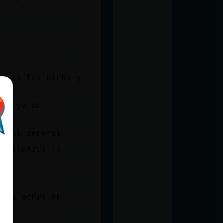
opias los nicks y
jad ya de
os al general
odriloAzul :)
o me eches eh