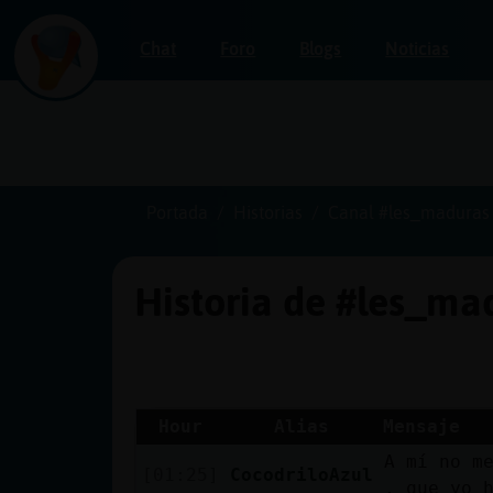
Chat
Foro
Blogs
Noticias
Iniciar
sesión
Portada
Historias
Canal #les_maduras
Historia de #les_m
¡Chatea
sin
publicidad!
Hour
Alias
Mensaje
A mí no m
Crear
[01:25]
CocodriloAzul
, que yo 
una