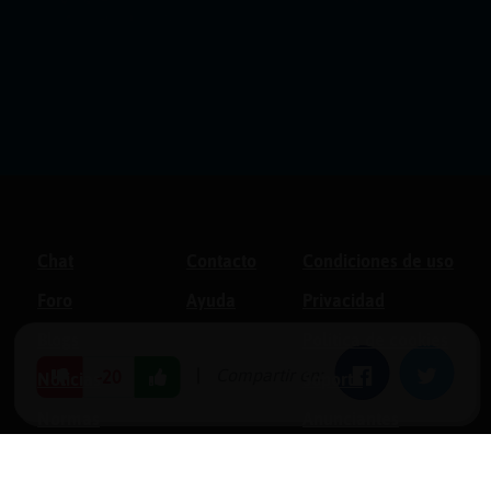
Chat
Contacto
Condiciones de uso
Foro
Ayuda
Privacidad
Blogs
Política de cookies
|
Compartir en:
Facebook
Twitter
-20
Noticias
Soporte
Normas
Anunciantes
Estadísticas