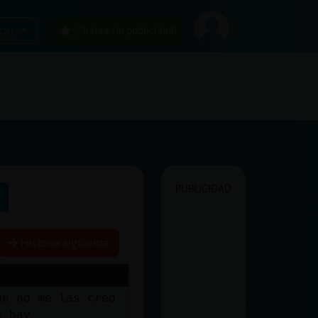
car
¡Chatea sin publicidad!
PUBLICIDAD
s
Historia siguiente
ue no me las creo
e hay