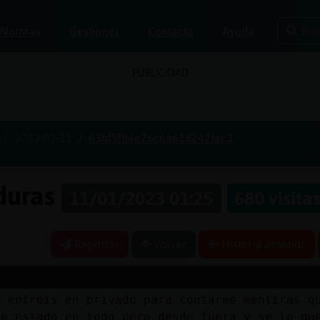
Bus
Normas
Gestiones
Contacto
Ayuda
PUBLICIDAD
2023-01-11
63bf5fb4e76c6a618247fec3
aduras
11/01/2023 01:25
680 visita
Reportar
Volver
Historia anterior
e entreis en privado para contarme mentiras q
he estado en todo pero desde fuera y se lo qu