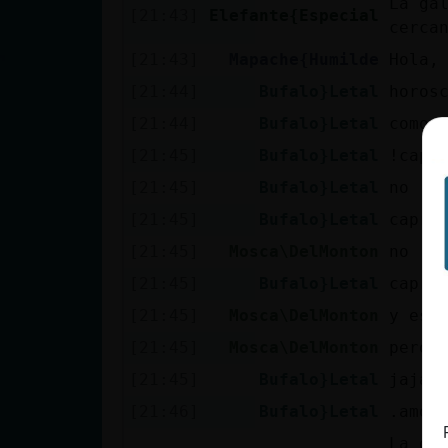
La ga
Mis blogs
[21:43]
Elefante{Especial
cerca
[21:43]
Mapache{Humilde
Hola,
[21:44]
Bufalo}Letal
horos
Mis foros
[21:44]
Bufalo}Letal
como 
[21:45]
Bufalo}Letal
!capr
[21:45]
Bufalo}Letal
no
Registrar
un canal
[21:45]
Bufalo}Letal
capri
[21:45]
Mosca\DelMonton
no
[21:45]
Bufalo}Letal
capri
Más
[21:45]
Mosca\DelMonton
y eso
gestiones
[21:45]
Mosca\DelMonton
pero 
[21:45]
Bufalo}Letal
jajaj
[21:46]
Bufalo}Letal
.amor
La ga