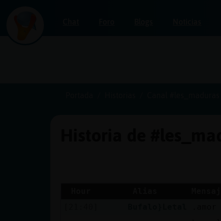
Chat
Foro
Blogs
Noticias
Iniciar
sesión
Portada
Historias
Canal #les_maduras
Historia de #les_m
¡Chatea
sin
publicidad!
Hour
Alias
Mensaj
[21:40]
Bufalo}Letal
.amor
Crear
una