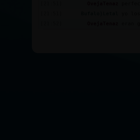
[21:51]
OvejaTenaz
perfe
[21:51]
Bufalo}Letal
yo lo
[21:52]
OvejaTenaz
eran 