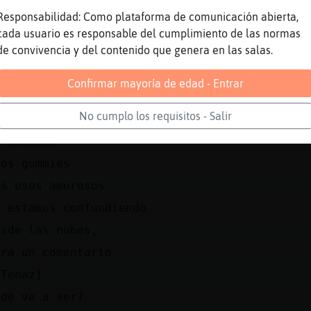
Responsabilidad: Como plataforma de comunicación abierta,
ordais de los osos amorosos?
cada usuario es responsable del cumplimiento de las normas
de convivencia y del contenido que genera en las salas.
n en las nubes?
Confirmar mayoría de edad - Entrar
y se tiraban por toboganes
No cumplo los requisitos - Salir
anes desde las nubes no?
nfundamos
sos gummies
os osos amorosos
s estamos confundiendo
esde las nubes,
era un comentario
aTenaz]
nde va a ser?