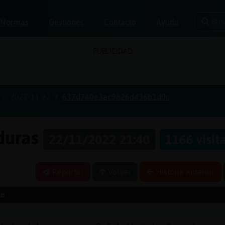
Bus
Normas
Gestiones
Contacto
Ayuda
PUBLICIDAD
2022-11-22
637d740e3ac9826d436b1d0c
aduras
22/11/2022 21:40
1166 visit
Reportar
Volver
Historia anterior
e