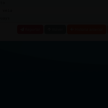
cto
s veia
guays
Reportar
Volver
Historia anterior