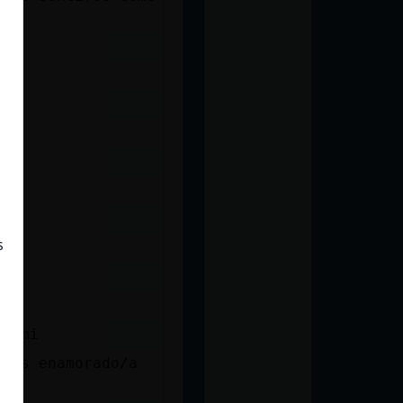
s
ra mi
stás enamorado/a