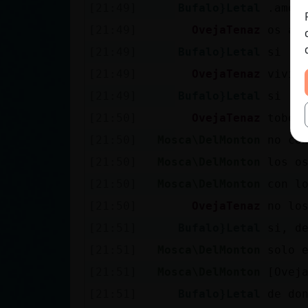
[21:49]
Bufalo}Letal
.amor
[21:49]
OvejaTenaz
os ac
[21:49]
Bufalo}Letal
si
[21:49]
OvejaTenaz
vivia
[21:49]
Bufalo}Letal
si , 
[21:50]
OvejaTenaz
tobog
[21:50]
Mosca\DelMonton
no co
[21:50]
Mosca\DelMonton
los o
[21:50]
Mosca\DelMonton
con l
[21:50]
OvejaTenaz
no lo
[21:51]
Bufalo}Letal
si, d
[21:51]
Mosca\DelMonton
solo 
[21:51]
Mosca\DelMonton
[Ovej
[21:51]
Bufalo}Letal
de do