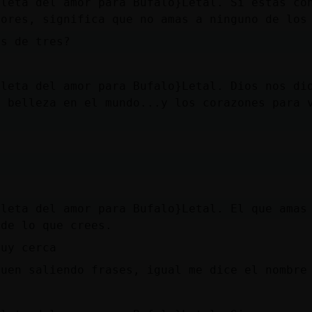
lleta del amor para Bufalo}Letal. Si estas co
mores, significa que no amas a ninguno de los
es de tres?
lleta del amor para Bufalo}Letal. Dios nos di
a belleza en el mundo...y los corazones para 
.
.
lleta del amor para Bufalo}Letal. El que amas
 de lo que crees.
muy cerca
guen saliendo frases, igual me dice el nombre