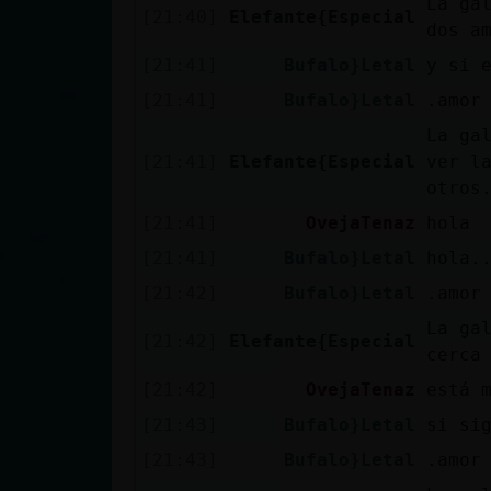
La ga
[21:40]
Elefante{Especial
cuenta
dos a
[21:41]
Bufalo}Letal
y si 
[21:41]
Bufalo}Letal
.amor
Reservar
La ga
alias
[21:41]
Elefante{Especial
ver l
otros
[21:41]
OvejaTenaz
hola
Actualizar
[21:41]
Bufalo}Letal
hola.
contraseña
[21:42]
Bufalo}Letal
.amor
La ga
[21:42]
Elefante{Especial
cerca
Actualizar
[21:42]
OvejaTenaz
está 
IP virtual
[21:43]
Bufalo}Letal
si si
[21:43]
Bufalo}Letal
.amor