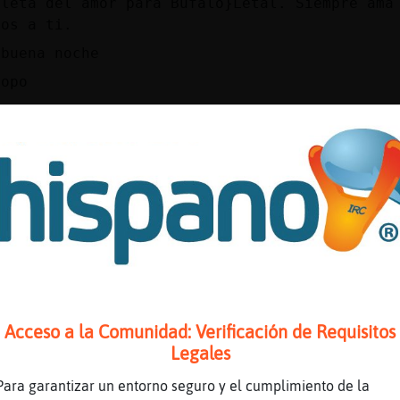
lleta del amor para Bufalo}Letal. Siempre ama
nos a ti.
 buena noche
copo
era el comando del horoscopo
icornio
cornio!
cornio.
 que no busco el horoscopo mio
era .horoscopo xxxxx
Acceso a la Comunidad: Verificación de Requisitos
aaja
Legales
Para garantizar un entorno seguro y el cumplimiento de la
lleta del amor para Bufalo}Letal. El amor no 