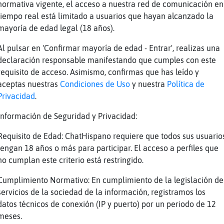
normativa vigente, el acceso a nuestra red de comunicación en
abajo, si no como esfuerzos de alegría.
tiempo real está limitado a usuarios que hayan alcanzado la
scopo piscis
mayoría de edad legal (18 años).
rases.
Al pulsar en 'Confirmar mayoría de edad - Entrar', realizas una
or es tu vecina
declaración responsable manifestando que cumples con este
requisito de acceso. Asimismo, confirmas que has leído y
l quinto, no?
aceptas nuestras
Condiciones de Uso
y nuestra
Política de
Privacidad
.
a a ser que no, no hay vecinas guapas
Información de Seguridad y Privacidad:
nos yo no coincido con ellas, en el ascensor
Requisito de Edad: ChatHispano requiere que todos sus usuario
nes atención
tengan 18 años o más para participar. El acceso a perfiles que
va la noche?
no cumplan este criterio está restringido.
vamos
Cumplimiento Normativo: En cumplimiento de la legislación de
lo}Letal] solo por guasa. pide una galleta pa
servicios de la sociedad de la información, registramos los
lleta del amor para Bufalo}Letal. Sabes que e
datos técnicos de conexión (IP y puerto) por un periodo de 12
o tu realidad sobre pasa tus sueños.
meses.