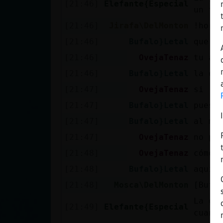
[21:46]
Elefante{Especial
un tr
[21:46]
Jirafa\DelMonton
!horo
[21:46]
Bufalo}Letal
que f
[21:46]
OvejaTenaz
tu am
[21:46]
Bufalo}Letal
la de
[21:47]
OvejaTenaz
si
[21:47]
Bufalo}Letal
pues 
[21:47]
Bufalo}Letal
al me
[21:47]
OvejaTenaz
no po
[21:48]
OvejaTenaz
cómo 
[21:48]
Bufalo}Letal
aqui 
[21:48]
Mosca\DelMonton
[Bufa
La ga
[21:49]
Elefante{Especial
cuand