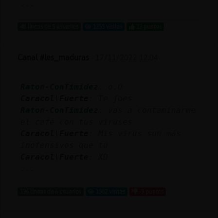
...
48 líneas de 5 usuarios
1255 visitas
13 puntos
Canal #les_maduras
-
17/11/2022 12:04
Raton-ConTimidez
: o.O
Caracol\Fuerte
: Te joes
Raton-ConTimidez
: vas a contaminarme
el café con tus viruses
Caracol\Fuerte
: Mis virus son más
inofensivos que tú
Caracol\Fuerte
: XD
...
136 líneas de 6 usuarios
1502 visitas
-9 puntos