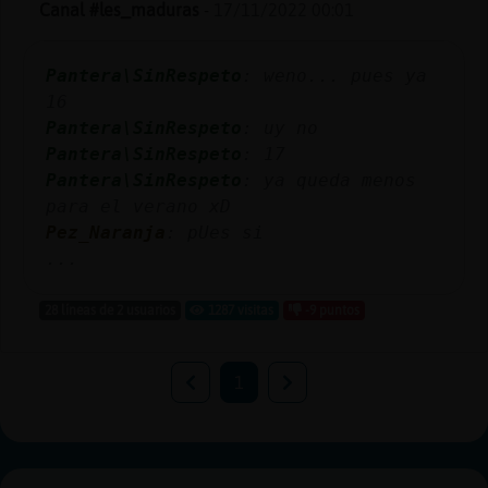
Canal #les_maduras
-
17/11/2022 00:01
Pantera\SinRespeto
: weno... pues ya
16
Pantera\SinRespeto
: uy no
Pantera\SinRespeto
: 17
Pantera\SinRespeto
: ya queda menos
para el verano xD
Pez_Naranja
: pUes si
...
28 líneas de 2 usuarios
1287 visitas
-9 puntos
1