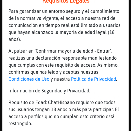
Requisitos Legales
Pajaro\Tenaz
: es que cuando saco un
servidor no veas
Para garantizar un entorno seguro y el cumplimiento
Libelula_SinLuces
: claro... entras y
de la normativa vigente, el acceso a nuestra red de
te sientas del tir�n
comunicación en tiempo real está limitado a usuarios
...
que hayan alcanzado la mayoría de edad legal (18
años).
22 líneas de 4 usuarios
1446 visitas
-14 puntos
Al pulsar en 'Confirmar mayoría de edad - Entrar',
realizas una declaración responsable manifestando
Canal #les_maduras
-
17/11/2022 12:45
que cumples con este requisito de acceso. Asimismo,
confirmas que has leído y aceptas nuestras
Condiciones de Uso
y nuestra
Política de Privacidad
.
Lobo\Feliz
: Me encantaba bernadette
Topo}Sensible
: la doctora
Información de Seguridad y Privacidad:
rostnenstowski
Topo}Sensible
: rostenkowski ...
Requisito de Edad: ChatHispano requiere que todos
perd�n
sus usuarios tengan 18 años o más para participar. El
Topo}Sensible
: era el personaje
acceso a perfiles que no cumplan este criterio está
menos definido realmente.. pero esa
restringido.
man�controladora.. posesiva y