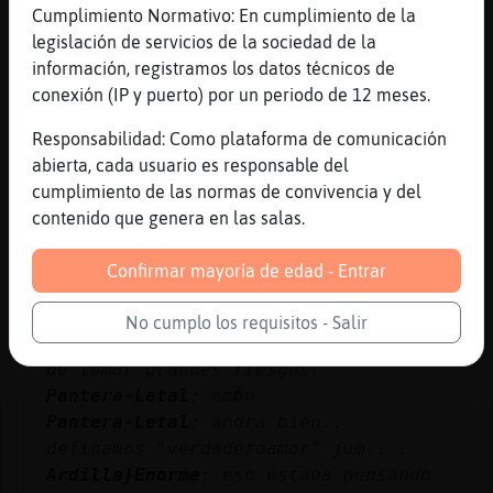
Cumplimiento Normativo: En cumplimiento de la
ultracompetitiva...
legislación de servicios de la sociedad de la
Topo}Sensible
: ea
información, registramos los datos técnicos de
...
conexión (IP y puerto) por un periodo de 12 meses.
35 líneas de 4 usuarios
1232 visitas
-27 puntos
Responsabilidad: Como plataforma de comunicación
abierta, cada usuario es responsable del
cumplimiento de las normas de convivencia y del
Canal #les_maduras
-
17/11/2022 12:35
contenido que genera en las salas.
Ardilla}Enorme
: .amor
Confirmar mayoría de edad - Entrar
Rinoceronte-Breve
: La galleta del
amor para Ardilla}Enorme. El
No cumplo los requisitos - Salir
alcanzar el verdadero amor requiere
de tomar grandes riesgos.
Pantera-Letal
: am�n
Pantera-Letal
: ahora bien..
definamos "verdaderoamor" jum....
Ardilla}Enorme
: eso estaba pensando