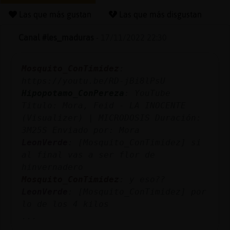
Las que más gustan
Las que más disgustan
Canal #les_maduras
-
17/11/2022 22:30
Reserva
alias
Mosquito_ConTimidez
:
https://youtu.be/RD-jBi8lPsU
Hipopotamo_ConPereza
: YouTube
Actuali
Titulo: Mora, Feid - LA INOCENTE
contras
(Visualizer) | MICRODOSIS Duración:
3M25S Enviado por: Mora
LeonVerde
: [Mosquito_ConTimidez] si
al final vas a ser flor de
Actuali
hinvernadero
IP
Mosquito_ConTimidez
: y eso??
virtual
LeonVerde
: [Mosquito_ConTimidez] por
lo de los 4 kilos
...