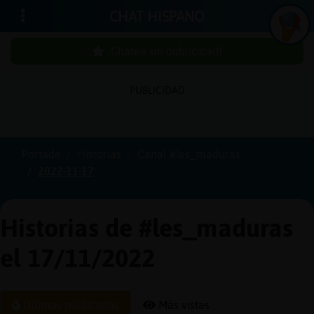
CHAT HISPANO
¡Chatea sin publicidad!
PUBLICIDAD
Iniciar
sesión
Portada
Historias
Canal #les_maduras
2022-11-17
¡Chatea
sin
publici
Historias de #les_maduras
el 17/11/2022
Crear
una
Últimas publicadas
Más vistas
cuenta