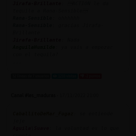
Jirafa-Brillante
: ACTION le da
tequila a Rana-Sensible
Rana-Sensible
: ohhhhhh
Rana-Sensible
: gracias Jirafa-
Brillante
Jirafa-Brillante
: Nada
AnguilaHumilde
: ya vais a empezar
con el tequila?
...
52 líneas de 7 usuarios
1233 visitas
-2 puntos
Canal #les_maduras
-
17/11/2022 21:00
CaballitoDeMar_Fugaz
: se entiende
jeje
Aguila\Suave
: la voluntad es lo que
cuenta