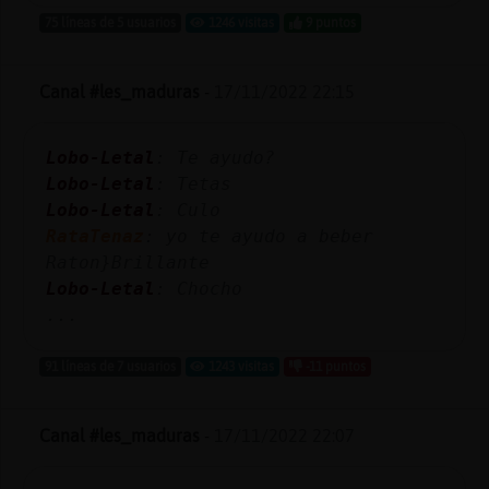
Mis
75 líneas de 5 usuarios
1246 visitas
9 puntos
blogs
Canal #les_maduras
-
17/11/2022 22:15
Mis
Lobo-Letal
: Te ayudo?
foros
Lobo-Letal
: Tetas
Lobo-Letal
: Culo
RataTenaz
: yo te ayudo a beber
Registr
Raton}Brillante
un
Lobo-Letal
: Chocho
canal
...
91 líneas de 7 usuarios
1243 visitas
-11 puntos
Más
Canal #les_maduras
-
17/11/2022 22:07
gestion