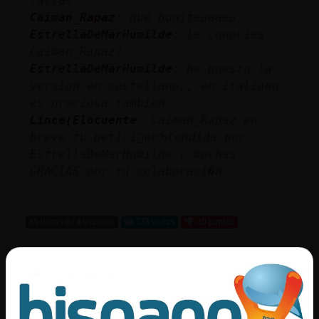
faltas....
Mis
Caiman_Rapaz
: qué bonitaaaaaa
blogs
EstrellaDeMarHumilde
: la conocias
Caiman_Rapaz?
EstrellaDeMarHumilde
: he puesto la
version en castellano,, en italiano
Mis
es preciosa tambien
foros
Lince{Elocuente
: Caiman_Rapaz en
breve tu petici󮠳erᠡtendida por
EstrellaDeMarHumilde , muchas
Registr
GRACIAS por tu colaboraci�n.
un
...
canal
85 líneas de 4 usuarios
573 visitas
-10 puntos
Canal #les_amistad
-
11/02/2023 19:13
Más
gestion
Flamenco{Veloz
: como es este tema?