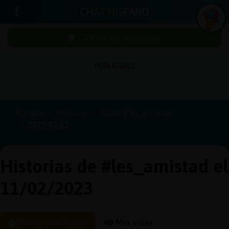
CHAT HISPANO
¡Chatea sin publicidad!
PUBLICIDAD
Iniciar
sesión
Portada
Historias
Canal #les_amistad
2023-02-11
¡Chatea
sin
publici
Historias de #les_amistad el
11/02/2023
Crear
una
Últimas publicadas
Más vistas
cuenta