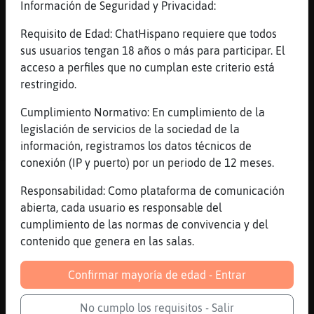
Información de Seguridad y Privacidad:
GallinaConTimidez
: hay tiempo!
Delfin\ConInquietud
: no me da tiempo
Requisito de Edad: ChatHispano requiere que todos
GallinaConTimidez
: emite un rato
sus usuarios tengan 18 años o más para participar. El
más.
acceso a perfiles que no cumplan este criterio está
Delfin\ConInquietud
: ah si?
restringido.
...
Cumplimiento Normativo: En cumplimiento de la
legislación de servicios de la sociedad de la
67 líneas de 4 usuarios
584 visitas
14 puntos
información, registramos los datos técnicos de
conexión (IP y puerto) por un periodo de 12 meses.
Canal #les_amistad
-
11/02/2023 18:06
Responsabilidad: Como plataforma de comunicación
abierta, cada usuario es responsable del
Aguila-Paciente
: llego y me dedican
cumplimiento de las normas de convivencia y del
canci�n
contenido que genera en las salas.
Aguila-Paciente
: que
Topo_Transparente m᳠bonita
Confirmar mayoría de edad - Entrar
PezPaciente
: besiño enorme, Aguila-
Paciente.
No cumplo los requisitos - Salir