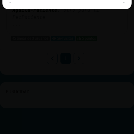
PezPaciente
: me alegra verte!
Aguila-Paciente
: otro para ti
PezPaciente
...
45 líneas de 3 usuarios
564 visitas
5 puntos
1
PUBLICIDAD