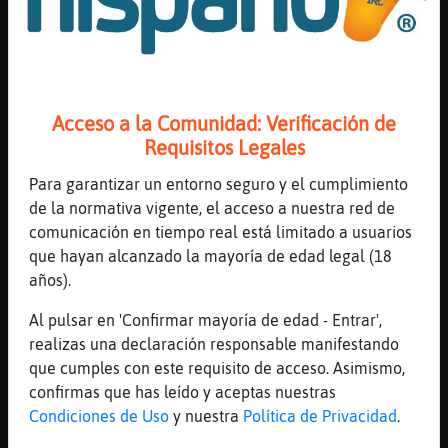
Flamenco{Veloz
: me gusta
Leon{Breve
: Gata-Rapaz en breve tu
petici󮠳erᠡtendida por Scondida ,
muchas GRACIAS por tu colaboraci�n.
Gata-Rapaz
: !peticion Mark knopfler
Acceso a la Comunidad: Verificación de
- Why Worry. Dedicado a Raton}Torpe,
Requisitos Legales
a ver si ahora se atreve y él lo
canta.
Para garantizar un entorno seguro y el cumplimiento
Gata-Rapaz
: es de carla bruni,
de la normativa vigente, el acceso a nuestra red de
Flamenco{Veloz
comunicación en tiempo real está limitado a usuarios
...
que hayan alcanzado la mayoría de edad legal (18
años).
58 líneas de 4 usuarios
576 visitas
-3 puntos
Al pulsar en 'Confirmar mayoría de edad - Entrar',
realizas una declaración responsable manifestando
Canal #les_amistad
-
11/02/2023 18:43
que cumples con este requisito de acceso. Asimismo,
confirmas que has leído y aceptas nuestras
Condiciones de Uso
y nuestra
Política de Privacidad
.
GallinaConTimidez
:
Delfin\ConInquietud, pide!