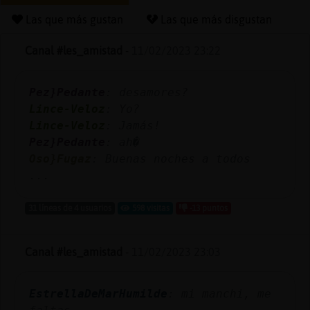
Las que más gustan
Las que más disgustan
Canal #les_amistad
-
11/02/2023 23:22
Reserva
alias
Pez}Pedante
: desamores?
Lince-Veloz
: Yo?
Lince-Veloz
: Jamás!
Actuali
Pez}Pedante
: ah�
contras
Oso}Fugaz
: Buenas noches a todos
...
31 líneas de 4 usuarios
598 visitas
-13 puntos
Actuali
IP
Canal #les_amistad
-
11/02/2023 23:03
virtual
EstrellaDeMarHumilde
: mi manchi, me