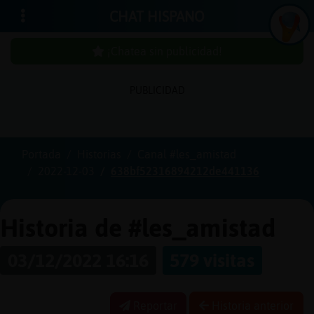
CHAT HISPANO
¡Chatea sin publicidad!
PUBLICIDAD
Iniciar
sesión
Portada
Historias
Canal #les_amistad
2022-12-03
638bf52316894212de441136
¡Chatea
sin
publici
Historia de #les_amistad
03/12/2022 16:16
579 visitas
Crear
una
Reportar
Historia anterior
cuenta