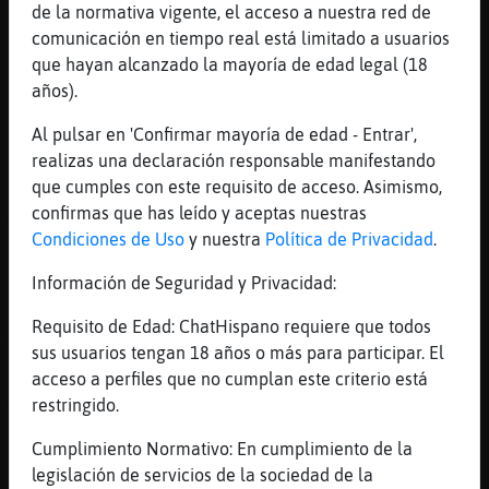
[16:19]
Hormiga{Naranja
de la normativa vigente, el acceso a nuestra red de
y se puedan clicar los enlaces.... :)
comunicación en tiempo real está limitado a usuarios
que hayan alcanzado la mayoría de edad legal (18
[16:20]
Grillo\Naranja
años).
si me figuro que si Hormiga{Naranja
[16:20]
Grillo\Naranja
Al pulsar en 'Confirmar mayoría de edad - Entrar',
que se podra ..
realizas una declaración responsable manifestando
que cumples con este requisito de acceso. Asimismo,
[16:20]
Hormiga{Naranja
confirmas que has leído y aceptas nuestras
+reg100 Grillo\Naranja 100
Condiciones de Uso
y nuestra
Política de Privacidad
.
[16:20]
Grillo\Naranja
porque creo que esta en auto ahora mismo
Información de Seguridad y Privacidad:
[16:20]
Hormiga{Naranja
Requisito de Edad: ChatHispano requiere que todos
+vv Grillo\Naranja
sus usuarios tengan 18 años o más para participar. El
[16:20]
Hormiga{Naranja
acceso a perfiles que no cumplan este criterio está
Grillo\Naranja tienes voz
restringido.
[16:20]
Grillo\Naranja
Cumplimiento Normativo: En cumplimiento de la
.. gracias Hormiga{Naranja
legislación de servicios de la sociedad de la