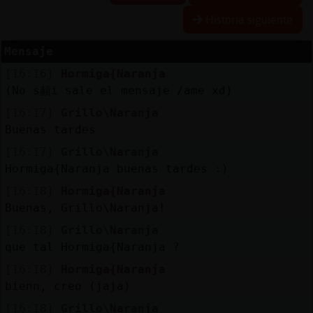
Historia siguiente
Mensaje
Reserva
[16:16]
Hormiga{Naranja
alias
(No s頳i sale el mensaje /ame xd)
[16:17]
Grillo\Naranja
Buenas tardes
Actuali
[16:17]
Grillo\Naranja
contras
Hormiga{Naranja buenas tardes :)
[16:18]
Hormiga{Naranja
Buenas, Grillo\Naranja!
Actuali
[16:18]
Grillo\Naranja
IP
que tal Hormiga{Naranja ?
virtual
[16:18]
Hormiga{Naranja
bienn, creo (jaja)
[16:18]
Grillo\Naranja