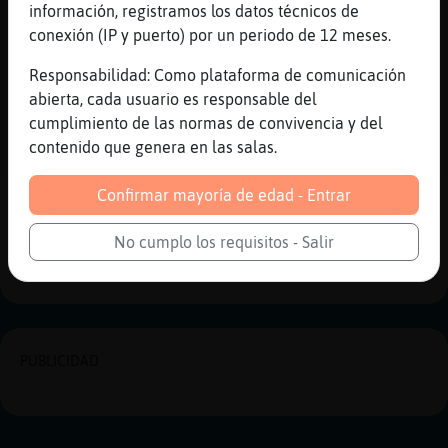
[16:20]
Hormiga{Naranja
información, registramos los datos técnicos de
;)
conexión (IP y puerto) por un periodo de 12 meses.
[16:21]
Hormiga{Naranja
Responsabilidad: Como plataforma de comunicación
pues voy a cliar en p de e ...
abierta, cada usuario es responsable del
[16:21]
Grillo\Naranja
cumplimiento de las normas de convivencia y del
yo entro por la pagina te la voy a pasar a
contenido que genera en las salas.
tu privado y asi la memorizas ..
Confirmar mayoría de edad - Entrar
Reportar
Historia anterior
No cumplo los requisitos - Salir
Historia siguiente
PUBLICIDAD