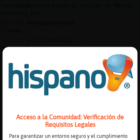
Mis
Hormiga{Naranja bueno si es creo ya 鳠algo
blogs
positivo jaa
[16:18]
Hormiga{Naranja
!radio
Mis
[16:19]
Grillo\Naranja
foros
Hormiga{Naranja ahora las 5 ... estare yo
[16:19]
Hormiga{Naranja
ahh, estupendo entonces
Registr
[16:19]
Grillo\Naranja
un
ahora esta el auto Hormiga{Naranja
canal
[16:19]
Grillo\Naranja
Hormiga{Naranja estoy preparando las cosas
... ya
Acceso a la Comunidad: Verificación de
[16:19]
Hormiga{Naranja
Más
Requisitos Legales
Es q verᳬ creo q aqu�ay que hacerle algo
gestion
para q no salte el antiSpam del Hispano
Para garantizar un entorno seguro y el cumplimiento