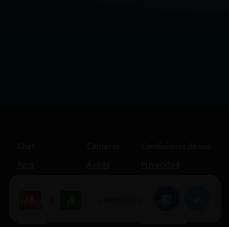
Chat
Contacto
Condiciones de uso
Foro
Ayuda
Privacidad
Blogs
Política de cookies
|
Compartir en:
Facebook
Twitter
-6
Noticias
Soporte
Normas
Anunciantes