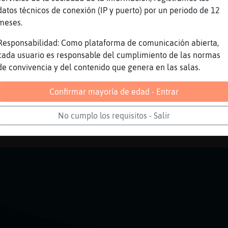
asi pueden ser arañas
datos técnicos de conexión (IP y puerto) por un periodo de 12
meses.
mal que les faltan patas
 si te pones a contar extremidades, en alguno
Responsabilidad: Como plataforma de comunicación abierta,
5
cada usuario es responsable del cumplimiento de las normas
de convivencia y del contenido que genera en las salas.
na casualidad?
Confirmar mayoría de edad - Entrar
s buen numero
No cumplo los requisitos - Salir
Reportar
Volver