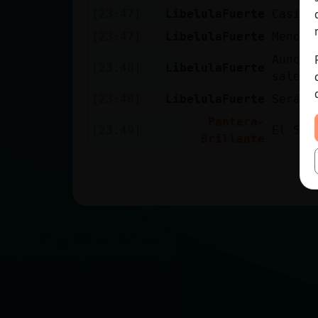
[23:47]
LibelulaFuerte
Casi c
[23:47]
LibelulaFuerte
Menos 
Aunque
[23:48]
LibelulaFuerte
salen 
[23:48]
LibelulaFuerte
Será u
Pantera-
[23:49]
El 5 e
Brillante