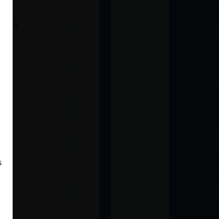
ella
s