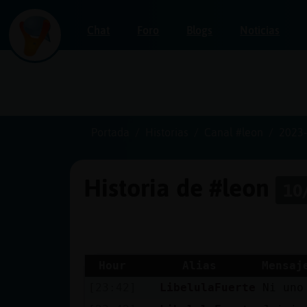
Chat
Foro
Blogs
Noticias
Iniciar
sesión
Portada
Historias
Canal #leon
2023-
Historia de #leon
10
¡Chatea
sin
publicidad!
Hour
Alias
Mensaj
[23:42]
LibelulaFuerte
Ni uno
Crear
una