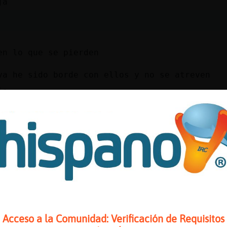
ja
en lo que se pierden
ya he sido borde con ellos y no se atreven
ja
orde?
e de muy adentro
Acceso a la Comunidad: Verificación de Requisitos