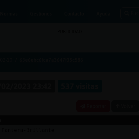
Bus
Normas
Gestiones
Contacto
Ayuda
PUBLICIDAD
02-10
63e6ebc6fca7a3647f35c586
/02/2023 23:42
537 visitas
Reportar
Volver
e
 Pantera-Brillante