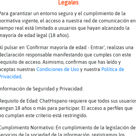
Legales
 la del exorcista
Para garantizar un entorno seguro y el cumplimiento de la
erencia es que yo no sé girar la cabeza como 
normativa vigente, el acceso a nuestra red de comunicación en
tiempo real está limitado a usuarios que hayan alcanzado la
ebe ser util
mayoría de edad legal (18 años).
mente
Al pulsar en 'Confirmar mayoría de edad - Entrar', realizas una
o tener un retrovisor incorporado de serie
declaración responsable manifestando que cumples con este
requisito de acceso. Asimismo, confirmas que has leído y
 traseros
aceptas nuestras
Condiciones de Uso
y nuestra
Política de
Privacidad
.
s hasta 3
ja
Información de Seguridad y Privacidad:
Requisito de Edad: ChatHispano requiere que todos sus usuario
tengan 18 años o más para participar. El acceso a perfiles que
no cumplan este criterio está restringido.
fas 5
Cumplimiento Normativo: En cumplimiento de la legislación de
, cuantos ojos
servicios de la sociedad de la información, registramos los