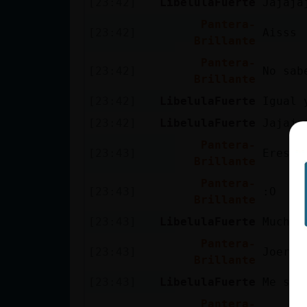
[23:42]
LibelulaFuerte
Jajaja
cuenta
Pantera-
[23:42]
Aisss
Brillante
Pantera-
[23:42]
No sab
Reservar
Brillante
alias
[23:42]
LibelulaFuerte
Igual 
[23:42]
LibelulaFuerte
Jajaja
Pantera-
[23:43]
Eres b
Actualizar
Brillante
contraseña
Pantera-
[23:43]
:O
Brillante
[23:43]
LibelulaFuerte
Mucho
Actualizar
Pantera-
IP virtual
[23:43]
Joer
Brillante
[23:43]
LibelulaFuerte
Me sal
Pantera-