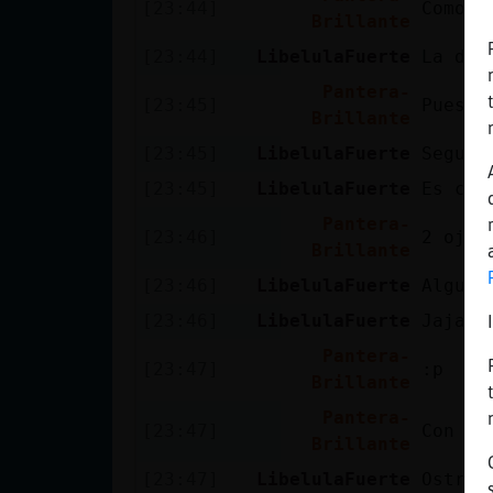
[23:44]
Como a
Mis blogs
Brillante
[23:44]
LibelulaFuerte
La dif
Pantera-
[23:45]
Pues d
Mis foros
Brillante
[23:45]
LibelulaFuerte
Segura
[23:45]
LibelulaFuerte
Es com
Registrar
Pantera-
un canal
[23:46]
2 ojos
Brillante
[23:46]
LibelulaFuerte
Alguno
[23:46]
LibelulaFuerte
Jajaja
Más
Pantera-
gestiones
[23:47]
:p
Brillante
Pantera-
[23:47]
Con ga
Brillante
[23:47]
LibelulaFuerte
Ostras