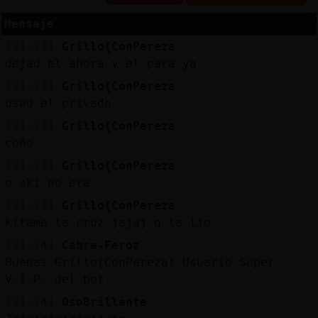
Mensaje
[21:23]
Grillo{ConPereza
Reserva
dejad el ahora y el para ya
alias
[21:23]
Grillo{ConPereza
usad el privado
[21:23]
Grillo{ConPereza
coño
Actuali
contras
[21:23]
Grillo{ConPereza
q aki no era
[21:23]
Grillo{ConPereza
kitame la cruz jajaj q la lio
Actuali
IP
[21:24]
Cabra-Feroz
virtual
Buenas Grillo{ConPereza! Usuario Super
V.I.P. del bot.
[21:24]
OsoBrillante