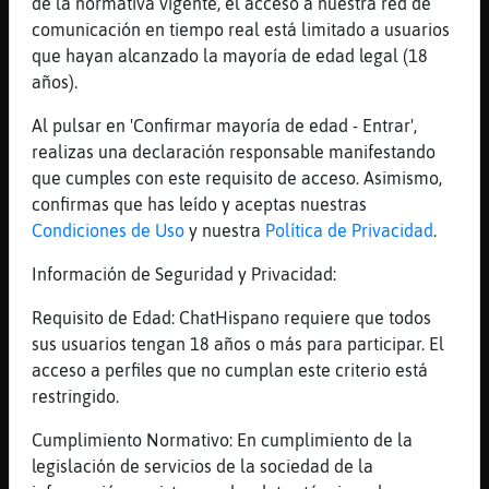
[21:25]
Grillo{ConPereza
de la normativa vigente, el acceso a nuestra red de
me ha dao hasta corte
comunicación en tiempo real está limitado a usuarios
que hayan alcanzado la mayoría de edad legal (18
[21:25]
Grillo{ConPereza
años).
jajajaja
[21:25]
OsoBrillante
Al pulsar en 'Confirmar mayoría de edad - Entrar',
Na, aqui aguantamos de to�
realizas una declaración responsable manifestando
que cumples con este requisito de acceso. Asimismo,
[21:26]
Grillo{ConPereza
confirmas que has leído y aceptas nuestras
mae mia
Condiciones de Uso
y nuestra
Política de Privacidad
.
[21:26]
OsoBrillante
Bueno pos me voy a ausentar un ratillo�
Información de Seguridad y Privacidad:
[21:26]
OsoBrillante
Requisito de Edad: ChatHispano requiere que todos
Hora de cenar�
sus usuarios tengan 18 años o más para participar. El
[21:26]
Grillo{ConPereza
acceso a perfiles que no cumplan este criterio está
yo q estoy viendo la tele y mirando no veas
restringido.
[21:26]
Grillo{ConPereza
Cumplimiento Normativo: En cumplimiento de la
siente bien OsoBrillante
legislación de servicios de la sociedad de la