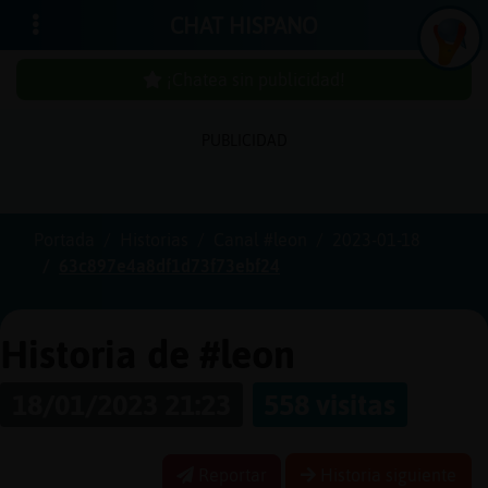
CHAT HISPANO
¡Chatea sin publicidad!
PUBLICIDAD
Iniciar
sesión
Portada
Historias
Canal #leon
2023-01-18
63c897e4a8df1d73f73ebf24
¡Chatea
sin
publici
Historia de #leon
18/01/2023 21:23
558 visitas
Crear
una
Reportar
Historia siguiente
cuenta