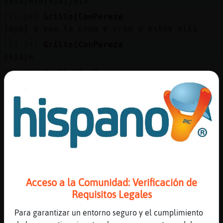
Jajajajajajajjaja
Mis
blogs
[21:24]
Grillo{ConPereza
jajaj q veo la crua y creo q estoy alli
[21:24]
Grillo{ConPereza
jajaja
Mis
[21:24]
Grillo{ConPereza
foros
kita kita
[21:24]
Grillo{ConPereza
miralo se parte de risa
Registr
[21:25]
OsoBrillante
un
Es que a mi me pasa al rev鳡�
canal
[21:25]
OsoBrillante
Aqui creo que tengo la cr� y no baneo a
nadie�
Acceso a la Comunidad: Verificación de
Más
Requisitos Legales
[21:25]
Grillo{ConPereza
gestion
jaaaaaaaaaaaaaaaaaaaaa
Para garantizar un entorno seguro y el cumplimiento