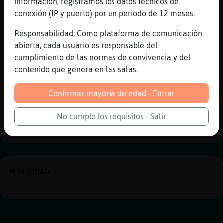
[21:26]
OsoBrillante
información, registramos los datos técnicos de
A ve si es verdᡡ
conexión (IP y puerto) por un periodo de 12 meses.
[21:27]
OsoBrillante
Responsabilidad: Como plataforma de comunicación
Besis reina�
abierta, cada usuario es responsable del
[21:27]
Grillo{ConPereza
cumplimiento de las normas de convivencia y del
muakss
contenido que genera en las salas.
[21:27]
OsoBrillante
Confirmar mayoría de edad - Entrar
Dew tots�
No cumplo los requisitos - Salir
Reportar
Historia siguiente
PUBLICIDAD