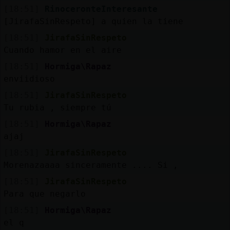
[18:51]
RinoceronteInteresante
[JirafaSinRespeto] a quien la tiene
[18:51]
JirafaSinRespeto
Cuando hamor en el aire
[18:51]
Hormiga\Rapaz
enviidioso
[18:51]
JirafaSinRespeto
Tu rubia , siempre tú
[18:51]
Hormiga\Rapaz
ajaj
[18:51]
JirafaSinRespeto
Morenazaaaa sinceramente .... Si ,
[18:51]
JirafaSinRespeto
Para que negarlo
[18:51]
Hormiga\Rapaz
el q