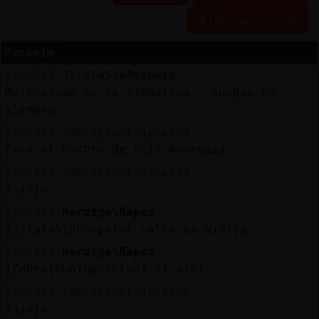
R
e
s
e
r
v
r
l
ia
s
Historia siguiente
a
a
Mensaje
[18:41]
JirafaSinRespeto
A
c
t
u
a
l
a
r
o
n
t
r
a
s
e
ñ
a
Morenazaaa es la simpática , aunque no
iz
c
siempre
[18:41]
Zebra{ConInquietud
Eres el hombre de rojo morenaza
A
c
t
u
a
l
iz
a
P
ir
t
u
a
l
[18:41]
Zebra{ConInquietud
r I
Jojojo
v
[18:42]
Hormiga\Rapaz
[JirafaSinRespeto] calla ya ajajja
[18:42]
Hormiga\Rapaz
M
is
lo
g
s
[Zebra{ConInquietud] si ajaj
b
[18:42]
Zebra{ConInquietud
Jajaja