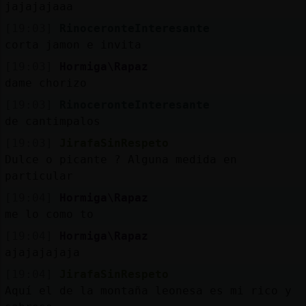
jajajajaaa
[19:03]
RinoceronteInteresante
corta jamon e invita
[19:03]
Hormiga\Rapaz
dame chorizo
[19:03]
RinoceronteInteresante
de cantimpalos
[19:03]
JirafaSinRespeto
Dulce o picante ? Alguna medida en
particular
[19:04]
Hormiga\Rapaz
me lo como to
[19:04]
Hormiga\Rapaz
ajajajajaja
[19:04]
JirafaSinRespeto
Aquí el de la montaña leonesa es mi rico y