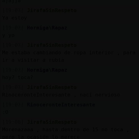
ajajja
[19:07]
JirafaSinRespeto
Ya estoy
[19:07]
Hormiga\Rapaz
y yo
[19:07]
JirafaSinRespeto
Me estaba cambiando de ropa interior , para
ir a visitar a rubia
[19:07]
Hormiga\Rapaz
hoy? toca?
[19:07]
JirafaSinRespeto
RinoceronteInteresante , nací nervioso
[19:07]
RinoceronteInteresante
:O
[19:08]
JirafaSinRespeto
Morenazaaa , hasta dentro de 15 no toca ,
pero la ocasión lo merece