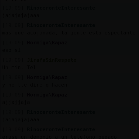
[19:09]
RinoceronteInteresante
jajajajajaaa
[19:09]
RinoceronteInteresante
mas que acojonada, la gente esta espectante
[19:09]
Hormiga\Rapaz
eso si
[19:09]
JirafaSinRespeto
Un min. Tel
[19:09]
Hormiga\Rapaz
y no tte dire q hacen
[19:09]
Hormiga\Rapaz
ajjajjaja
[19:09]
RinoceronteInteresante
jajajajajaaa
[19:09]
RinoceronteInteresante
erase un demonio a un telefono pegado