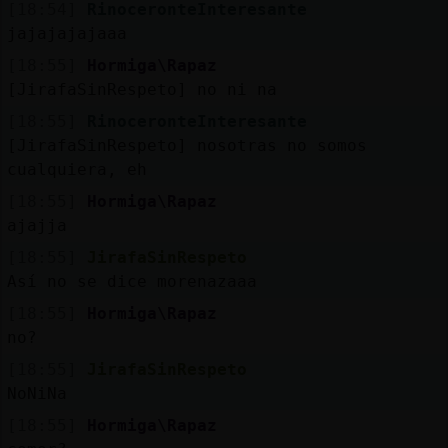
[18:54]
RinoceronteInteresante
jajajajajaaa
[18:55]
Hormiga\Rapaz
[JirafaSinRespeto] no ni na
[18:55]
RinoceronteInteresante
[JirafaSinRespeto] nosotras no somos
cualquiera, eh
[18:55]
Hormiga\Rapaz
ajajja
[18:55]
JirafaSinRespeto
Así no se dice morenazaaa
[18:55]
Hormiga\Rapaz
no?
[18:55]
JirafaSinRespeto
NoNiNa
[18:55]
Hormiga\Rapaz