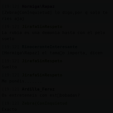
[19:12]
Hormiga\Rapaz
[Zebra{ConInquietud] lo digo,por q solo te
ries ajaj
[19:12]
JirafaSinRespeto
La rubia es una demonia hasta con el pelo
suelo
[19:12]
RinoceronteInteresante
[Hormiga\Rapaz] el tama񯠮o importa, dicen
[19:12]
JirafaSinRespeto
Suelto
[19:12]
JirafaSinRespeto
Me ponéis.......
[19:12]
Ardilla_Feroz
Os entreteneis con est᳠bobadas?
[19:12]
Zebra{ConInquietud
Exacto