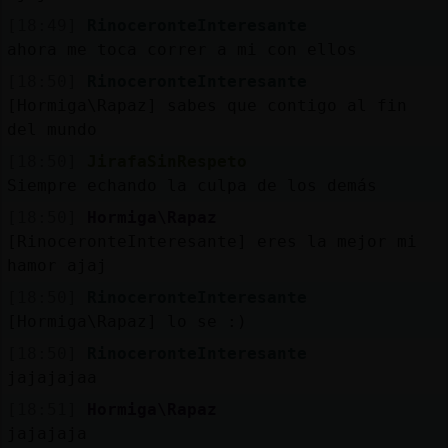
[18:49]
RinoceronteInteresante
ahora me toca correr a mi con ellos
[18:50]
RinoceronteInteresante
[Hormiga\Rapaz] sabes que contigo al fin
del mundo
[18:50]
JirafaSinRespeto
Siempre echando la culpa de los demás
[18:50]
Hormiga\Rapaz
[RinoceronteInteresante] eres la mejor mi
hamor ajaj
[18:50]
RinoceronteInteresante
[Hormiga\Rapaz] lo se :)
[18:50]
RinoceronteInteresante
jajajajaa
[18:51]
Hormiga\Rapaz
jajajaja