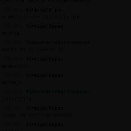
ACTION deja a Hormiga\Rapaz
[19:06]
Hormiga\Rapaz
q poco me cuesta,liarla juer
[19:06]
Hormiga\Rapaz
ajajja
[19:06]
RinoceronteInteresante
poco? no te cuesta na
[19:06]
Hormiga\Rapaz
mamunazaa
[19:06]
Hormiga\Rapaz
ajajaja
[19:06]
RinoceronteInteresante
jajajajaaa
[19:06]
Hormiga\Rapaz
luego me insultan,normal
[19:06]
Hormiga\Rapaz