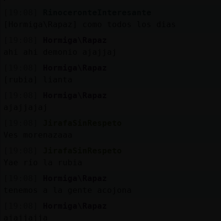
[19:08]
RinoceronteInteresante
[Hormiga\Rapaz] como todos los dias
[19:08]
Hormiga\Rapaz
ahi ahi demonio ajajjaj
[19:08]
Hormiga\Rapaz
[rubia] lianta
[19:08]
Hormiga\Rapaz
ajajjajaj
[19:08]
JirafaSinRespeto
Ves morenazaaa
[19:08]
JirafaSinRespeto
Yae río la rubia
[19:08]
Hormiga\Rapaz
tenemos a la gente acojona
[19:08]
Hormiga\Rapaz
ajajjajja