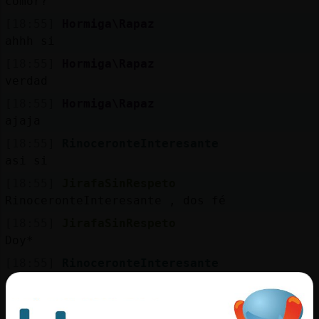
comor?
[18:55]
Hormiga\Rapaz
ahhh si
[18:55]
Hormiga\Rapaz
verdad
[18:55]
Hormiga\Rapaz
ajaja
[18:55]
RinoceronteInteresante
asi si
[18:55]
JirafaSinRespeto
RinoceronteInteresante , dos fé
[18:55]
JirafaSinRespeto
Doy*
[18:55]
RinoceronteInteresante
jajajajaa
[18:55]
Hormiga\Rapaz