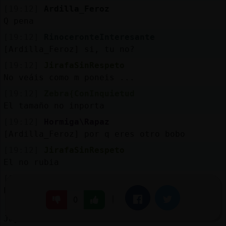
[19:12]
Ardilla_Feroz
Q pena
[19:12]
RinoceronteInteresante
[Ardilla_Feroz] si, tu no?
[19:12]
JirafaSinRespeto
No veáis como m poneis ...
[19:12]
Zebra{ConInquietud
El tamaño no inporta
[19:12]
Hormiga\Rapaz
[Ardilla_Feroz] por q eres otro bobo
[19:12]
JirafaSinRespeto
El no rubia
[19:12]
JirafaSinRespeto
El no nos lee
|
Facebook
Twitter
0
[19:13]
Zebra{ConInquietud
Jaja