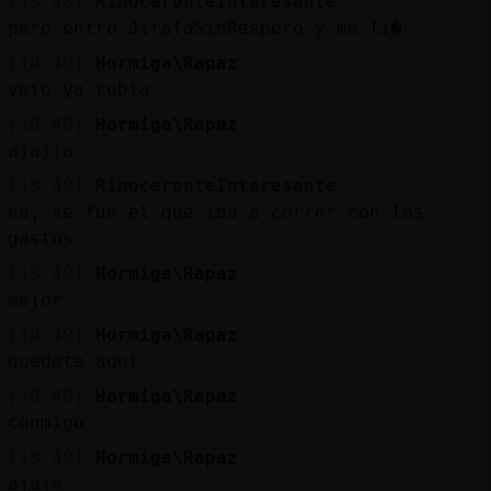
[18:48]
RinoceronteInteresante
pero entro JirafaSinRespeto y me li�
[18:49]
Hormiga\Rapaz
vete ya rubia
[18:49]
Hormiga\Rapaz
ajajja
[18:49]
RinoceronteInteresante
na, se fue el que iba a correr con los
gastos
[18:49]
Hormiga\Rapaz
mejor
[18:49]
Hormiga\Rapaz
quedate aqui
[18:49]
Hormiga\Rapaz
conmigo
[18:49]
Hormiga\Rapaz
ajaja