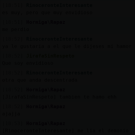
[18:51]
RinoceronteInteresante
es muy, pero que muy envidioso
[18:51]
Hormiga\Rapaz
me perdio
[18:52]
RinoceronteInteresante
ya le gustaria a el que le dijeses mi hamor
[18:52]
JirafaSinRespeto
Que soy envidioso
[18:52]
RinoceronteInteresante
otra que anda descentrada
[18:52]
Hormiga\Rapaz
[JirafaSinRespeto] tambien te hamo ehh
[18:52]
Hormiga\Rapaz
ajajja
[18:53]
Hormiga\Rapaz
[RinoceronteInteresante] me lia el demonio