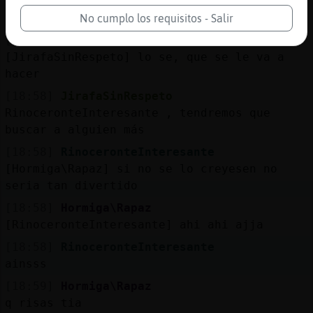
[18:57]
Hormiga\Rapaz
[JirafaSinRespeto] conmigo?
No cumplo los requisitos - Salir
[18:57]
RinoceronteInteresante
[JirafaSinRespeto] lo se, que se le va a
hacer
[18:58]
JirafaSinRespeto
RinoceronteInteresante , tendremos que
buscar a alguien más
[18:58]
RinoceronteInteresante
[Hormiga\Rapaz] si no se lo creyesen no
seria tan divertido
[18:58]
Hormiga\Rapaz
[RinoceronteInteresante] ahi ahi ajja
[18:58]
RinoceronteInteresante
ainsss
[18:59]
Hormiga\Rapaz
q risas tia