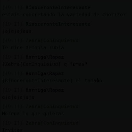
[19:11]
RinoceronteInteresante
estais concretando la variedad de chorizo?
[19:11]
RinoceronteInteresante
jajajajaaa
[19:11]
Zebra{ConInquietud
Te dice demonia rubia
[19:11]
Hormiga\Rapaz
[Zebra{ConInquietud] q fumas?
[19:11]
Hormiga\Rapaz
[RinoceronteInteresante] el tama�o
[19:11]
Hormiga\Rapaz
ajajajajaja
[19:11]
Zebra{ConInquietud
Morena lo que quieras
[19:11]
Zebra{ConInquietud
Invitas