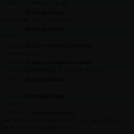
? Eso se llama trio eh
[18:53]
Hormiga\Rapaz
me gustan los trioos ehh
[18:53]
Hormiga\Rapaz
ajajja
[18:54]
RinoceronteInteresante
oioioioiiiiii
[18:54]
RinoceronteInteresante
[JirafaSinRespeto] y tu que dices?
[18:54]
Hormiga\Rapaz
el q si
[18:54]
Hormiga\Rapaz
ajajja
[18:54]
JirafaSinRespeto
Soy muy selecto para eso , si me gustan
pero no con cualquiera