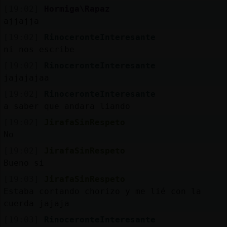
[19:02]
Hormiga\Rapaz
ajjajja
[19:02]
RinoceronteInteresante
ni nos escribe
[19:02]
RinoceronteInteresante
jajajajaa
[19:02]
RinoceronteInteresante
a saber que andara liando
[19:02]
JirafaSinRespeto
No
[19:02]
JirafaSinRespeto
Bueno si
[19:03]
JirafaSinRespeto
Estaba cortando chorizo y me lié con la
cuerda jajaja
[19:03]
RinoceronteInteresante