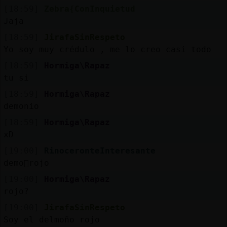
[18:59]
Zebra{ConInquietud
Jaja
[18:59]
JirafaSinRespeto
Yo soy muy crédulo , me lo creo casi todo
[18:59]
Hormiga\Rapaz
tu si
[18:59]
Hormiga\Rapaz
demonio
[18:59]
Hormiga\Rapaz
xD
[19:00]
RinoceronteInteresante
demo񩯠rojo
[19:00]
Hormiga\Rapaz
rojo?
[19:00]
JirafaSinRespeto
Soy el delmoño rojo