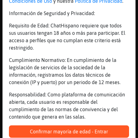
[RinoceronteInteresante] liantaaaaaaaaaaa
Condiciones de Uso
y nuestra
Política de Privacidad
.
[18:56]
Hormiga\Rapaz
Información de Seguridad y Privacidad:
ajajjajajj
Requisito de Edad: ChatHispano requiere que todos
[18:56]
RinoceronteInteresante
sus usuarios tengan 18 años o más para participar. El
[Hormiga\Rapaz] uno... o dos
acceso a perfiles que no cumplan este criterio está
[18:57]
Hormiga\Rapaz
restringido.
segun
Cumplimiento Normativo: En cumplimiento de la
[18:57]
RinoceronteInteresante
legislación de servicios de la sociedad de la
jajajajaaaa
información, registramos los datos técnicos de
[18:57]
Hormiga\Rapaz
conexión (IP y puerto) por un periodo de 12 meses.
xD
Responsabilidad: Como plataforma de comunicación
[18:57]
JirafaSinRespeto
abierta, cada usuario es responsable del
RinoceronteInteresante , sabes que no
cumplimiento de las normas de convivencia y del
podemos contar con ella . Cachis
contenido que genera en las salas.
[18:57]
Hormiga\Rapaz
la gente lo cree to
Confirmar mayoría de edad - Entrar