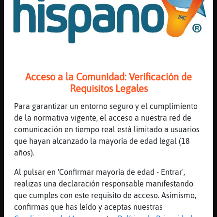
jajajajajajaja
[18:55]
Hormiga\Rapaz
[Alex-45] calla ya pesao
[18:56]
JirafaSinRespeto
Entonces que , cuando el trio ese ?
[18:56]
JirafaSinRespeto
Acceso a la Comunidad: Verificación de
Jajajajaja
Requisitos Legales
[18:56]
RinoceronteInteresante
Para garantizar un entorno seguro y el cumplimiento
cuando diga la Hormiga\Rapaz
de la normativa vigente, el acceso a nuestra red de
[18:56]
RinoceronteInteresante
comunicación en tiempo real está limitado a usuarios
hola fabero
que hayan alcanzado la mayoría de edad legal (18
[18:56]
Hormiga\Rapaz
años).
[mario____] cada dia hago un trio si
Al pulsar en 'Confirmar mayoría de edad - Entrar',
[18:56]
Hormiga\Rapaz
realizas una declaración responsable manifestando
anda q
que cumples con este requisito de acceso. Asimismo,
[18:56]
Hormiga\Rapaz
confirmas que has leído y aceptas nuestras