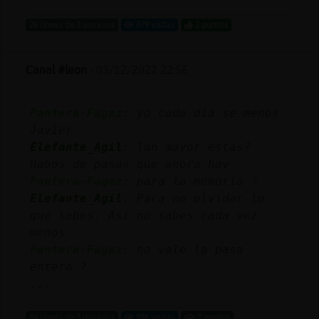
26 líneas de 3 usuarios
879 visitas
2 puntos
Canal #leon
-
03/12/2022 22:56
Pantera-Fugaz
: yo cada día se menos
Javier
Elefante_Agil
: Tan mayor estas?
Rabos de pasas que ahora hay
Pantera-Fugaz
: para la memoria ?
Elefante_Agil
: Para no olvidar lo
que sabes. Así no sabes cada vez
menos
Pantera-Fugaz
: no vale la pasa
entera ?
...
84 líneas de 5 usuarios
996 visitas
0 puntos