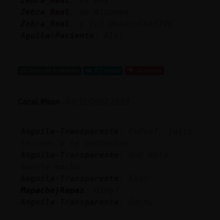
Zebra_Real
: es asi
Mis
Zebra_Real
: de Alabama
blogs
Zebra_Real
: y tu? QuieroChat746
Aguila\Paciente
: Ala!
...
Mis
29 líneas de 4 usuarios
915 visitas
-16 puntos
foros
Canal #leon
-
03/12/2022 23:19
Registr
un
Anguila-Transparente
: EnPonf, justo
canal
te caes y te contestan
Anguila-Transparente
: Que mala
suerte macho
Anguila-Transparente
: Ein?
Más
Mapache}Rapaz
: Oing?
gestion
Anguila-Transparente
: Gochu
...