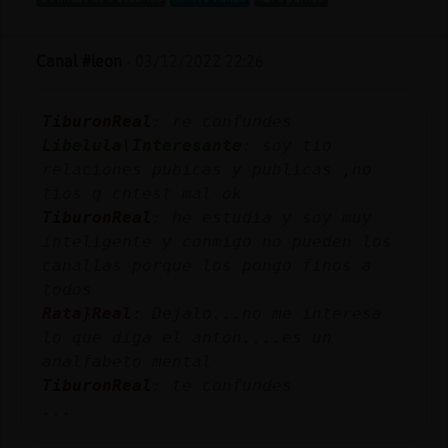
Canal #leon
-
03/12/2022 22:26
TiburonReal
: re confundes
Libelula\Interesante
: soy tio
relaciones pubicas y publicas ,no
tios q cntest mal ok
TiburonReal
: he estudia y soy muy
inteligente y conmigo no pueden los
canallas porque los pongo finos a
todos
Rata}Real
: Dejalo...no me interesa
lo que diga el anton....es un
analfabeto mental
TiburonReal
: te confundes
...