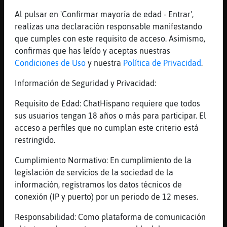
Al pulsar en 'Confirmar mayoría de edad - Entrar',
realizas una declaración responsable manifestando
Canal #leon
-
03/12/2022 21:37
que cumples con este requisito de acceso. Asimismo,
confirmas que has leído y aceptas nuestras
Mosquito_Brillante
: hola gente
Condiciones de Uso
y nuestra
Política de Privacidad
.
Mosquito_Brillante
: buenas sean
Información de Seguridad y Privacidad:
Mosquito_Brillante
: los jueces
españoles son lo mas corrupto e
Requisito de Edad: ChatHispano requiere que todos
inutil que hay
sus usuarios tengan 18 años o más para participar. El
Mosquito_Brillante
: solo saben
acceso a perfiles que no cumplan este criterio está
atracar y destrozar inocentes
restringido.
mientras criminales como margarita
robles y demas socios tienen
Cumplimiento Normativo: En cumplimiento de la
impunidad
legislación de servicios de la sociedad de la
Mosquito_Brillante
: y despues
información, registramos los datos técnicos de
tenemos a la criminal y soberbia
conexión (IP y puerto) por un periodo de 12 meses.
ayuso defendiendo las bandas de
Responsabilidad: Como plataforma de comunicación
macheteros latinos y los menas y