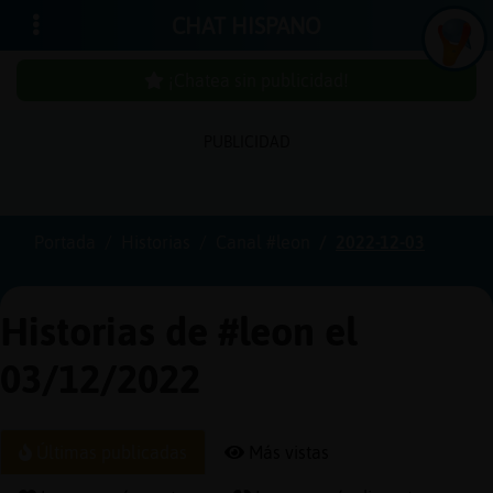
CHAT HISPANO
¡Chatea sin publicidad!
PUBLICIDAD
Iniciar
sesión
Portada
Historias
Canal #leon
2022-12-03
¡Chatea
sin
Historias de #leon el
publici
03/12/2022
Crear
Últimas publicadas
Más vistas
una
cuenta