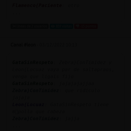
Flamenco{Paciente
: otro
...
34 líneas de 2 usuarios
859 visitas
-15 puntos
Canal #leon
-
03/12/2022 10:13
GataSinRespeto
: Zebra}ConTimidez y
Leon{Locuaz vaya par de saltapraos,
venga que ligais fijo
GataSinRespeto
: jajajajajjaa
Zebra}ConTimidez
: que ridiculo
jajaja
Leon{Locuaz
: GataSinRespeto tiene
m᳠polla que cabeza
Zebra}ConTimidez
: jajja
...