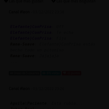
Las que más gustan
Las que más disgustan
Canal #leon
-
03/12/2022 23:38
Reserva
Elefante}ConPrisa
: Uff
alias
Elefante}ConPrisa
: Te echa
Elefante}ConPrisa
: Fijo
Rana-Suave
: Elefante}ConPrisa estás
Actuali
hecho todo un pitoniso
contras
Rana-Suave
: Jajajaja
...
44 líneas de 5 usuarios
876 visitas
-11 puntos
Actuali
IP
Canal #leon
-
03/12/2022 23:26
virtual
Aguila\Paciente
: Esta rubia...