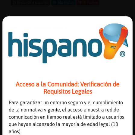
49 líneas de 4 usuarios
918 visitas
-5 puntos
Canal #leon
-
03/12/2022 22:08
Anguila-Verde
: Pues estas movidas a
mi no me entretienen...es mas...me
aburren sobre manera
MapacheTransparente
: Que movidas
Anguila-Verde ? Si no habla nadie
MapacheTransparente
: Solo tú y yo
Anguila-Verde
: Porque los tenemos
Acceso a la Comunidad: Verificación de
bloqueados jijijiji
Requisitos Legales
MapacheTransparente
: Al retrasado de
Para garantizar un entorno seguro y el cumplimiento
anton59 lo tengo bloqueado y no lo
de la normativa vigente, el acceso a nuestra red de
leo así que ,
comunicación en tiempo real está limitado a usuarios
...
que hayan alcanzado la mayoría de edad legal (18
años).
45 líneas de 4 usuarios
955 visitas
5 puntos