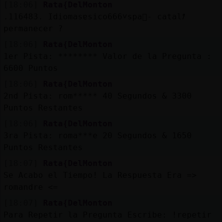
[18:06]
Rata{DelMonton
.116483. Idiomasɐsico666˅spa񯬠- catalᮺ
permanecer ?
[18:06]
Rata{DelMonton
1er Pista: ******** Valor de la Pregunta :
6600 Puntos
[18:06]
Rata{DelMonton
2nd Pista: rom***** 40 Segundos & 3300
Puntos Restantes
[18:06]
Rata{DelMonton
3ra Pista: roma***e 20 Segundos & 1650
Puntos Restantes
[18:07]
Rata{DelMonton
Se Acabo el Tiempo! La Respuesta Era =>
romandre <=
[18:07]
Rata{DelMonton
Para Repetir la Pregunta Escribe: !repetir