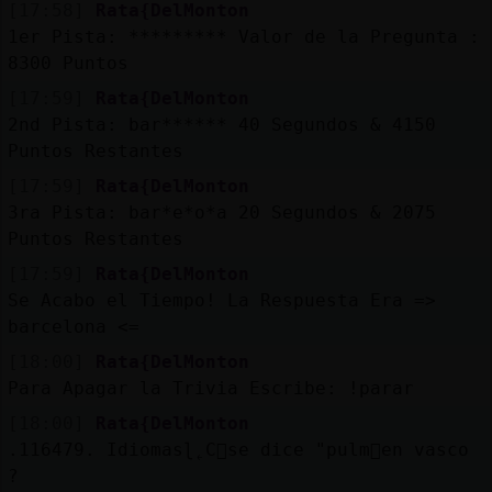
[17:58]
Rata{DelMonton
1er Pista: ********* Valor de la Pregunta :
8300 Puntos
[17:59]
Rata{DelMonton
2nd Pista: bar****** 40 Segundos & 4150
Puntos Restantes
[17:59]
Rata{DelMonton
3ra Pista: bar*e*o*a 20 Segundos & 2075
Puntos Restantes
[17:59]
Rata{DelMonton
Se Acabo el Tiempo! La Respuesta Era =>
barcelona <=
[18:00]
Rata{DelMonton
Para Apagar la Trivia Escribe: !parar
[18:00]
Rata{DelMonton
.116479. Idiomasɭ˿C󭯠se dice "pulm󮢠en vasco
?