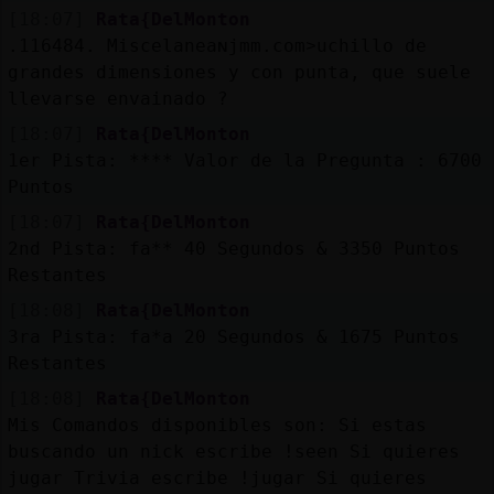
[18:07]
Rata{DelMonton
.116484. Miscelaneaɴjmm.com˃uchillo de
grandes dimensiones y con punta, que suele
llevarse envainado ?
[18:07]
Rata{DelMonton
1er Pista: **** Valor de la Pregunta : 6700
Puntos
[18:07]
Rata{DelMonton
2nd Pista: fa** 40 Segundos & 3350 Puntos
Restantes
[18:08]
Rata{DelMonton
3ra Pista: fa*a 20 Segundos & 1675 Puntos
Restantes
[18:08]
Rata{DelMonton
Mis Comandos disponibles son: Si estas
buscando un nick escribe !seen
Si quieres
jugar Trivia escribe !jugar Si quieres