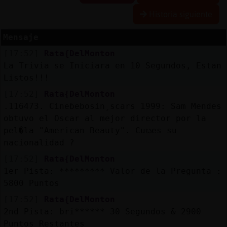
Historia siguiente
Mensaje
Reserva
[17:52]
Rata{DelMonton
alias
La Trivia se Iniciara en 10 Segundos, Estan
Listos!!!
[17:52]
Rata{DelMonton
Actuali
.116473. Cineɓebosinˏscars 1999: Sam Mendes
contras
obtuvo el Oscar al mejor director por la
pel�la "American Beauty". Cuᬠes su
nacionalidad ?
[17:52]
Rata{DelMonton
Actuali
1er Pista: ********* Valor de la Pregunta :
IP
5800 Puntos
virtual
[17:52]
Rata{DelMonton
2nd Pista: bri****** 30 Segundos & 2900
Puntos Restantes