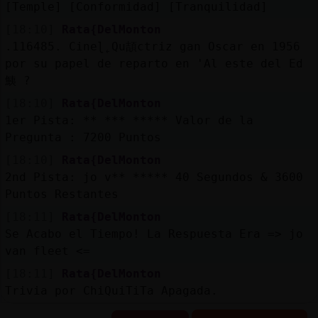
[Temple] [Conformidad] [Tranquilidad]
[18:10]
Rata{DelMonton
.116485. Cineɭ˿Qu頡ctriz gan󠥬 Oscar en 1956
por su papel de reparto en 'Al este del Ed
鮧 ?
[18:10]
Rata{DelMonton
1er Pista: ** *** ***** Valor de la
Pregunta : 7200 Puntos
[18:10]
Rata{DelMonton
2nd Pista: jo v** ***** 40 Segundos & 3600
Puntos Restantes
[18:11]
Rata{DelMonton
Se Acabo el Tiempo! La Respuesta Era => jo
van fleet <=
[18:11]
Rata{DelMonton
Trivia por ChiQuiTiTa Apagada.