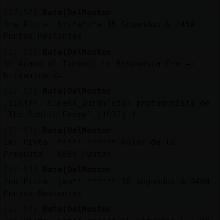
Mis
[17:52]
Rata{DelMonton
blogs
3ra Pista: bri*a*i*a 15 Segundos & 1450
Puntos Restantes
[17:52]
Rata{DelMonton
Mis
Se Acabo el Tiempo! La Respuesta Era =>
foros
britanica <=
[17:53]
Rata{DelMonton
.116474. CineɅl_Zurdoˁctor protagonista de
"The Public Enemy" (1931) ?
Registr
un
[17:53]
Rata{DelMonton
canal
1er Pista: ***** ****** Valor de la
Pregunta : 6800 Puntos
[17:53]
Rata{DelMonton
2nd Pista: jam** ****** 30 Segundos & 3400
Más
Puntos Restantes
gestion
[17:53]
Rata{DelMonton