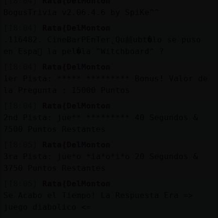
[18:04]
Rata{DelMonton
BogusTrivia v2.06.4.6 by SpiKe^^
[18:04]
Rata{DelMonton
.116482. CineɃarPEnTer˿Qu頳ubt�lo se puso
en Espa񡠡 la pel�la "Witchboard" ?
[18:04]
Rata{DelMonton
1er Pista: ***** ********* Bonus! Valor de
la Pregunta : 15000 Puntos
[18:04]
Rata{DelMonton
2nd Pista: jue** ********* 40 Segundos &
7500 Puntos Restantes
[18:05]
Rata{DelMonton
3ra Pista: jue*o *ia*o*i*o 20 Segundos &
3750 Puntos Restantes
[18:05]
Rata{DelMonton
Se Acabo el Tiempo! La Respuesta Era =>
juego diabolico <=