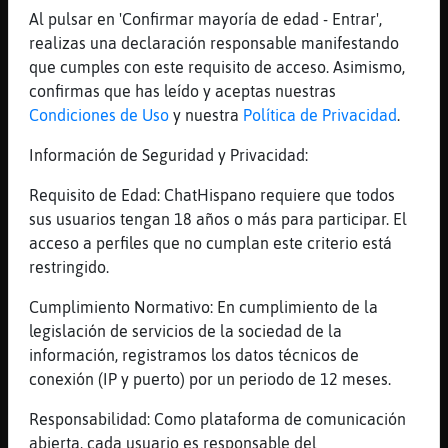
birika <=
Al pulsar en 'Confirmar mayoría de edad - Entrar',
[18:01]
Rata{DelMonton
realizas una declaración responsable manifestando
.116480. Cotilleo-TVɇlubin˿C󭯠se llama la
que cumples con este requisito de acceso. Asimismo,
hija mayor de Rosario Nadal ?
confirmas que has leído y aceptas nuestras
Condiciones de Uso
y nuestra
Política de Privacidad
.
[18:01]
Rata{DelMonton
1er Pista: ******* Valor de la Pregunta :
Información de Seguridad y Privacidad:
5200 Puntos
Requisito de Edad: ChatHispano requiere que todos
[18:02]
Rata{DelMonton
sus usuarios tengan 18 años o más para participar. El
2nd Pista: ma***** 40 Segundos & 2600
acceso a perfiles que no cumplan este criterio está
Puntos Restantes
restringido.
[18:02]
Rata{DelMonton
3ra Pista: mafa**a 20 Segundos & 1300
Cumplimiento Normativo: En cumplimiento de la
Puntos Restantes
legislación de servicios de la sociedad de la
información, registramos los datos técnicos de
[18:02]
Rata{DelMonton
conexión (IP y puerto) por un periodo de 12 meses.
Se Acabo el Tiempo! La Respuesta Era =>
mafalda <=
Responsabilidad: Como plataforma de comunicación
[18:03]
Rata{DelMonton
abierta, cada usuario es responsable del