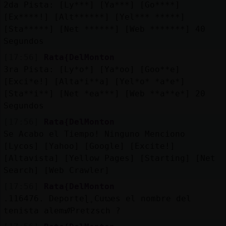
2da Pista: [Ly***] [Ya***] [Go****]
[Ex****!] [Alt******] [Yel*** *****]
[Sta*****] [Net ******] [Web *******] 40
Segundos
[17:56]
Rata{DelMonton
3ra Pista: [Ly*o*] [Ya*oo] [Goo**e]
[Exci*e!] [Alta*i**a] [Yel*o* *a*e*]
[Sta**i**] [Net *ea***] [Web **a**e*] 20
Segundos
[17:56]
Rata{DelMonton
Se Acabo el Tiempo! Ninguno Menciono
[Lycos] [Yahoo] [Google] [Excite!]
[Altavista] [Yellow Pages] [Starting] [Net
Search] [Web Crawler]
[17:56]
Rata{DelMonton
.116476. Deporteɭ˿Cuᬠes el nombre del
tenista alemᮠPretzsch ?