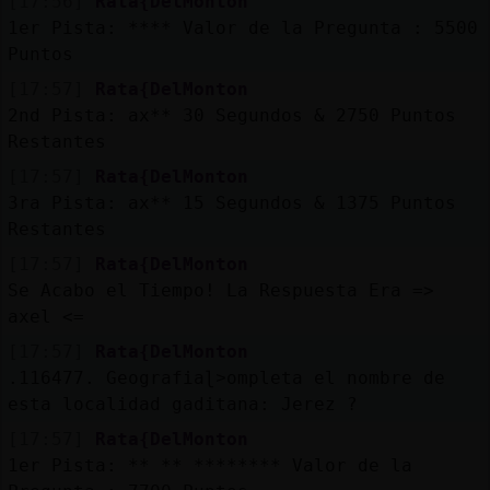
[17:56]
Rata{DelMonton
1er Pista: **** Valor de la Pregunta : 5500
Puntos
[17:57]
Rata{DelMonton
2nd Pista: ax** 30 Segundos & 2750 Puntos
Restantes
[17:57]
Rata{DelMonton
3ra Pista: ax** 15 Segundos & 1375 Puntos
Restantes
[17:57]
Rata{DelMonton
Se Acabo el Tiempo! La Respuesta Era =>
axel <=
[17:57]
Rata{DelMonton
.116477. Geografiaɭ˃ompleta el nombre de
esta localidad gaditana: Jerez ?
[17:57]
Rata{DelMonton
1er Pista: ** ** ******** Valor de la