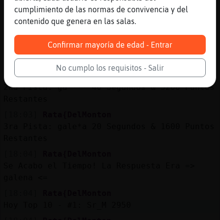
.116481. Cienciaɤogusˍineral gris azulado,
cumplimiento de las normas de convivencia y del
PbS, c�bico holo餲ico ?
contenido que genera en las salas.
[18:03]
Rata{DelMonton
Confirmar mayoría de edad - Entrar
1er Pista: ****** Valor de la Pregunta :
6400 Puntos
No cumplo los requisitos - Salir
[18:03]
Rata{DelMonton
2nd Pista: ga**** 40 Segundos & 3200 Puntos
Restantes
[18:03]
Rata{DelMonton
3ra Pista: gale*a 20 Segundos & 1600 Puntos
Restantes
[18:04]
Rata{DelMonton
Se Acabo el Tiempo! La Respuesta Era =>
galena <=
[18:04]
Rata{DelMonton
Hoy Top 10 - #1: Sr_M 2950