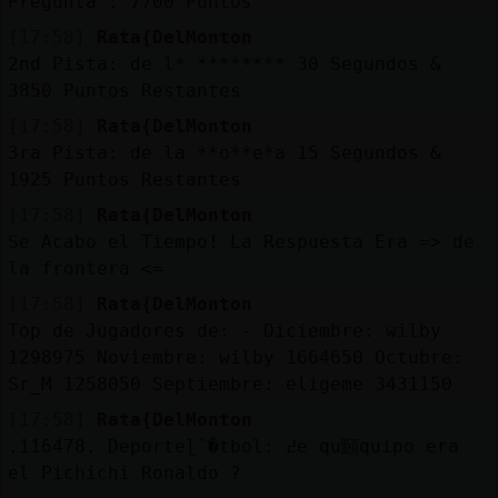
Pregunta : 7700 Puntos
[17:58]
Rata{DelMonton
2nd Pista: de l* ******** 30 Segundos &
3850 Puntos Restantes
[17:58]
Rata{DelMonton
3ra Pista: de la **o**e*a 15 Segundos &
1925 Puntos Restantes
[17:58]
Rata{DelMonton
Se Acabo el Tiempo! La Respuesta Era => de
la frontera <=
[17:58]
Rata{DelMonton
Top de Jugadores de: - Diciembre: wilby
1298975 Noviembre: wilby 1664650 Octubre:
Sr_M 1258050 Septiembre: eligeme 3431150
[17:58]
Rata{DelMonton
.116478. Deporteɭˆ�tbol: ߄e qu頥quipo era
el Pichichi Ronaldo ?