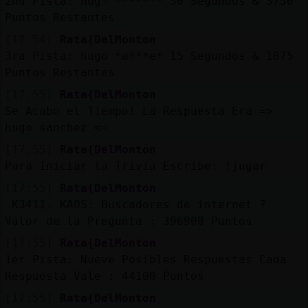
2nd Pista: hug* ******* 30 Segundos & 3750
Puntos Restantes
[17:54]
Rata{DelMonton
3ra Pista: hugo *a***e* 15 Segundos & 1875
Puntos Restantes
[17:55]
Rata{DelMonton
Se Acabo el Tiempo! La Respuesta Era =>
hugo sanchez <=
[17:55]
Rata{DelMonton
Para Iniciar la Trivia Escribe: !jugar
[17:55]
Rata{DelMonton
.K3411. KAOS: Buscadores de internet ?
Valor de la Pregunta : 396900 Puntos
[17:55]
Rata{DelMonton
1er Pista: Nueve Posibles Respuestas Cada
Respuesta Vale : 44100 Puntos
[17:55]
Rata{DelMonton