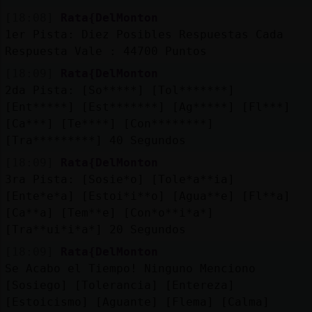
[18:08]
Rata{DelMonton
1er Pista: Diez Posibles Respuestas Cada
Respuesta Vale : 44700 Puntos
[18:09]
Rata{DelMonton
2da Pista: [So*****] [Tol*******]
[Ent*****] [Est*******] [Ag*****] [Fl***]
[Ca***] [Te****] [Con********]
[Tra*********] 40 Segundos
[18:09]
Rata{DelMonton
3ra Pista: [Sosie*o] [Tole*a**ia]
[Ente*e*a] [Estoi*i**o] [Agua**e] [Fl**a]
[Ca**a] [Tem**e] [Con*o**i*a*]
[Tra**ui*i*a*] 20 Segundos
[18:09]
Rata{DelMonton
Se Acabo el Tiempo! Ninguno Menciono
[Sosiego] [Tolerancia] [Entereza]
[Estoicismo] [Aguante] [Flema] [Calma]