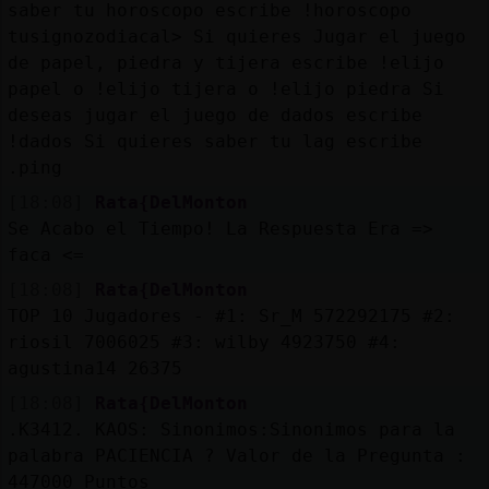
saber tu horoscopo escribe !horoscopo
tusignozodiacal> Si quieres Jugar el juego
de papel, piedra y tijera escribe !elijo
papel o !elijo tijera o !elijo piedra Si
deseas jugar el juego de dados escribe
!dados Si quieres saber tu lag escribe
.ping
[18:08]
Rata{DelMonton
Se Acabo el Tiempo! La Respuesta Era =>
faca <=
[18:08]
Rata{DelMonton
TOP 10 Jugadores - #1: Sr_M 572292175 #2:
riosil 7006025 #3: wilby 4923750 #4:
agustina14 26375
[18:08]
Rata{DelMonton
.K3412. KAOS: Sinonimos:Sinonimos para la
palabra PACIENCIA ? Valor de la Pregunta :
447000 Puntos