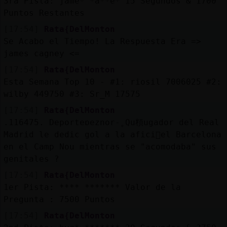
3ra Pista: jame* *a**e* 15 Segundos & 1700
Puntos Restantes
[17:54]
Rata{DelMonton
Se Acabo el Tiempo! La Respuesta Era =>
james cagney <=
[17:54]
Rata{DelMonton
Esta Semana Top 10 - #1: riosil 7006025 #2:
wilby 449750 #3: Sr_M 17575
[17:54]
Rata{DelMonton
.116475. Deporteɒeznor-˿Qu頪ugador del Real
Madrid le dedic󠵮 gol a la afici󮠤el Barcelona
en el Camp Nou mientras se "acomodaba" sus
genitales ?
[17:54]
Rata{DelMonton
1er Pista: **** ******* Valor de la
Pregunta : 7500 Puntos
[17:54]
Rata{DelMonton