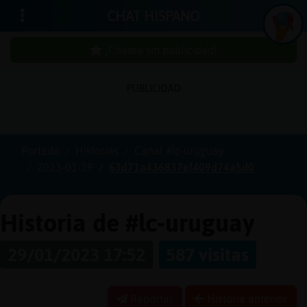
CHAT HISPANO
¡Chatea sin publicidad!
PUBLICIDAD
Iniciar
sesión
Portada
Historias
Canal #lc-uruguay
2023-01-29
63d71a436837ef409d74a5d0
¡Chatea
sin
publici
Historia de #lc-uruguay
29/01/2023 17:52
587 visitas
Crear
una
Reportar
Historia anterior
cuenta