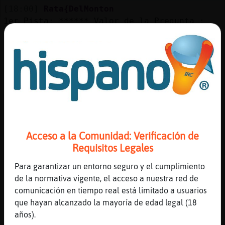
[18:00]
Rata{DelMonton
1er Pista: ****** Valor de la Pregunta :
7100 Puntos
[18:00]
Bufalo{Elocuente
»*« OM Radio Emitiendo: »¤« OndaMix »¤«
Desde »¤« CabinaDJ »¤« Sintoniza:
https://ondamix.listen2myshow.com/ 
Marcando tu sentido musical.  Comandos
!radio »*«
[18:00]
Rata{DelMonton
Acceso a la Comunidad: Verificación de
2nd Pista: bi**** 40 Segundos & 3550 Puntos
Requisitos Legales
Restantes
[18:01]
Rata{DelMonton
Para garantizar un entorno seguro y el cumplimiento
3ra Pista: biri*a 20 Segundos & 1775 Puntos
de la normativa vigente, el acceso a nuestra red de
Restantes
comunicación en tiempo real está limitado a usuarios
que hayan alcanzado la mayoría de edad legal (18
[18:01]
Rata{DelMonton
años).
Se Acabo el Tiempo! La Respuesta Era =>