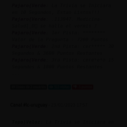
Pajaro{Verde
: La Trivia se Iniciara
en 10 Segundos, Estan Listos!!!
Pajaro{Verde
: .113947. Medicina-
Saludɭ˿D󮤥 se halla el vermis ?
Pajaro{Verde
: 1er Pista: ********
Valor de la Pregunta : 7200 Puntos
Pajaro{Verde
: 2nd Pista: cer***** 30
Segundos & 3600 Puntos Restantes
Pajaro{Verde
: 3ra Pista: cere*e*o 15
Segundos & 1800 Puntos Restantes
...
89 líneas de 2 usuarios
513 visitas
-5 puntos
Canal #lc-uruguay
-
23/01/2023 17:57
Topo}Veloz
: La Trivia se Iniciara en