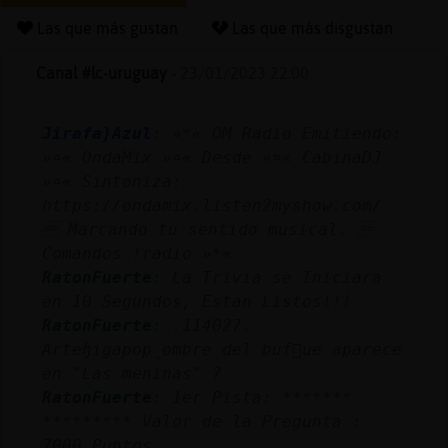
Las que más gustan
Las que más disgustan
Canal #lc-uruguay
-
23/01/2023 22:00
Reserva
alias
Jirafa}Azul
: »*« OM Radio Emitiendo:
»¤« OndaMix »¤« Desde »¤« CabinaDJ
»¤« Sintoniza:
Actuali
https://ondamix.listen2myshow.com/
contras
 Marcando tu sentido musical. 
Comandos !radio »*«
RatonFuerte
: La Trivia se Iniciara
en 10 Segundos, Estan Listos!!!
Actuali
RatonFuerte
: .114027.
IP
Arteɧigapopˎombre del buf󮠱ue aparece
virtual
en "Las meninas" ?
RatonFuerte
: 1er Pista: *******
********* Valor de la Pregunta :
7000 Puntos