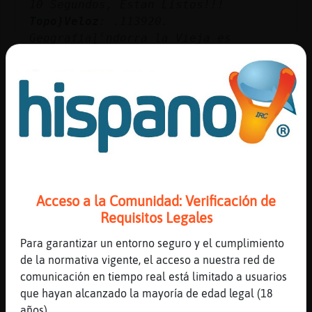
10 Segundos, Estan Listos!!!
Topo}Veloz
: .113920.
Geografiaɭˁndorra la Vieja es
capital de ?
Topo}Veloz
: 1er Pista: ******* Valor
de la Pregunta : 6800 Puntos
Topo}Veloz
: 2nd Pista: an***** 30
Segundos & 3400 Puntos Restantes
Topo}Veloz
: 3ra Pista: ando**a 15
Segundos & 1700 Puntos Restantes
...
Acceso a la Comunidad: Verificación de
87 líneas de 2 usuarios
505 visitas
-1 puntos
Requisitos Legales
Para garantizar un entorno seguro y el cumplimiento
Canal #lc-uruguay
-
23/01/2023 12:59
de la normativa vigente, el acceso a nuestra red de
comunicación en tiempo real está limitado a usuarios
Aguila-Insufrible
: La Trivia se
que hayan alcanzado la mayoría de edad legal (18
Iniciara en 10 Segundos, Estan
años).