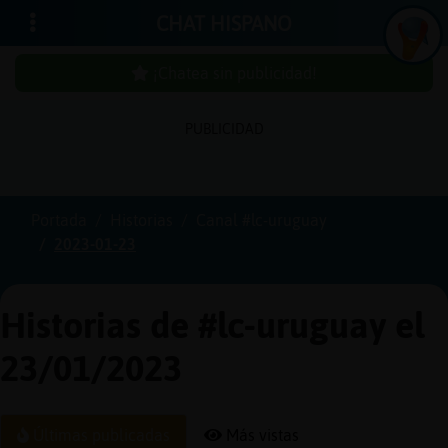
CHAT HISPANO
¡Chatea sin publicidad!
PUBLICIDAD
Iniciar
sesión
Portada
Historias
Canal #lc-uruguay
2023-01-23
¡Chatea
sin
publici
Historias de #lc-uruguay el
23/01/2023
Crear
una
Últimas publicadas
Más vistas
cuenta