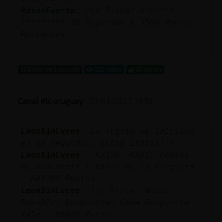
Mis
RatonFuerte
: 2nd Pista: nic****
blogs
********* 30 Segundos & 3500 Puntos
Restantes
...
Mis
88 líneas de 2 usuarios
512 visitas
10 puntos
foros
Canal #lc-uruguay
-
23/01/2023 19:58
Registr
un
LeonSinLuces
: La Trivia se Iniciara
canal
en 10 Segundos, Estan Listos!!!
LeonSinLuces
: .K3136. KAOS: Poemas
de Benedetti ? Valor de la Pregunta
: 601200 Puntos
Más
LeonSinLuces
: 1er Pista: Nueve
gestion
Posibles Respuestas Cada Respuesta
Vale : 66800 Puntos