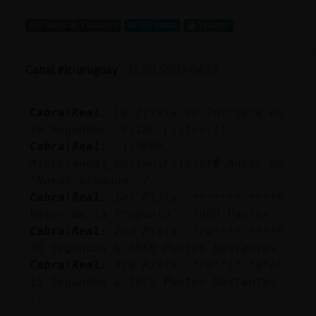
529 líneas de 3 usuarios
552 visitas
3 puntos
Canal #lc-uruguay
-
23/01/2023 04:29
Cabra\Real
: La Trivia se Iniciara en
10 Segundos, Estan Listos!!!
Cabra\Real
: .113690.
Miscelaneaɂ_Bolson˨Filosof� Autor de
'Novum organum' ?
Cabra\Real
: 1er Pista: ******* *****
Valor de la Pregunta : 7900 Puntos
Cabra\Real
: 2nd Pista: fra**** *****
30 Segundos & 3950 Puntos Restantes
Cabra\Real
: 3ra Pista: fra**i* *a*o*
15 Segundos & 1975 Puntos Restantes
...