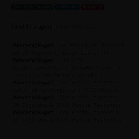
288 líneas de 2 usuarios
499 visitas
-8 puntos
Canal #lc-uruguay
-
23/01/2023 01:15
Pantera}Fugaz
: La Trivia se Iniciara
en 10 Segundos, Estan Listos!!!
Pantera}Fugaz
: .113635.
Geografiaɓebosin˿A qu頰a�pertenecen
las islas de Pemba y Zanz�r ?
Pantera}Fugaz
: 1er Pista: ********
Valor de la Pregunta : 7100 Puntos
Pantera}Fugaz
: 2nd Pista: tan*****
30 Segundos & 3550 Puntos Restantes
Pantera}Fugaz
: 3ra Pista: tan*a*ia
15 Segundos & 1775 Puntos Restantes
...