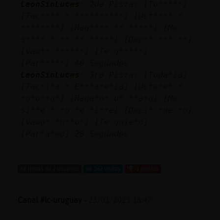
LeonSinLuces
: 2da Pista: [To*****]
[Tac**** * **********] [Ust**** *
********] [Hag**** ** *****] [Me
s**** * ** ** *****] [Dec** *** **]
[Vam** ******] [Te q*****]
[Par*****] 40 Segundos
LeonSinLuces
: 3ra Pista: [Toda*ia]
[Tac*i*a * E***a*e*ia] [Uste*e* *
*o*o**o*] [Haga*o* u* **a*o] [Me
si**e * *o *e *i**e] [Deci* *ue *o]
[Vamo* *u**o*] [Te quie*o]
[Par*a*eo] 20 Segundos
...
88 líneas de 2 usuarios
562 visitas
-1 puntos
Canal #lc-uruguay
-
23/01/2023 18:47