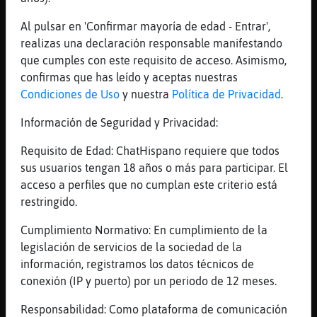
Listos!!!
Al pulsar en 'Confirmar mayoría de edad - Entrar',
Aguila-Insufrible
: .113853.
realizas una declaración responsable manifestando
Deporteɭ˿En qu頥quipo corr�el
que cumples con este requisito de acceso. Asimismo,
ciclista Carlos Garc�Quesada en 2003
confirmas que has leído y aceptas nuestras
?
Condiciones de Uso
y nuestra
Política de Privacidad
.
Aguila-Insufrible
: 1er Pista: *****
***** ****** Valor de la Pregunta :
Información de Seguridad y Privacidad:
7200 Puntos
Aguila-Insufrible
: 2nd Pista: kel**
Requisito de Edad: ChatHispano requiere que todos
***** ****** 30 Segundos & 3600
sus usuarios tengan 18 años o más para participar. El
Puntos Restantes
acceso a perfiles que no cumplan este criterio está
Aguila-Insufrible
: 3ra Pista: kel*e
restringido.
*o**a **a**a 15 Segundos & 1800
Cumplimiento Normativo: En cumplimiento de la
Puntos Restantes
legislación de servicios de la sociedad de la
...
información, registramos los datos técnicos de
conexión (IP y puerto) por un periodo de 12 meses.
86 líneas de 2 usuarios
516 visitas
-7 puntos
Responsabilidad: Como plataforma de comunicación