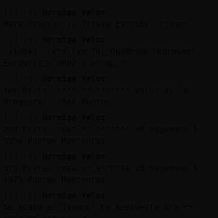
[03:24]
Hormiga_Veloz
Para Iniciar la Trivia Escribe: !jugar
[03:24]
Hormiga_Veloz
.112843. Cotilleo-TVɭ˿Qui鮠nos represent󠥮
Eurovisi󮠥n 2002 y en d󮤥 ?
[03:24]
Hormiga_Veloz
1er Pista: **** ** ******* Valor de la
Pregunta : 7900 Puntos
[03:24]
Hormiga_Veloz
2nd Pista: ros* ** ******* 30 Segundos &
3950 Puntos Restantes
[03:24]
Hormiga_Veloz
3ra Pista: rosa e* e**o*ia 15 Segundos &
1975 Puntos Restantes
[03:24]
Hormiga_Veloz
Se Acabo el Tiempo! La Respuesta Era =>