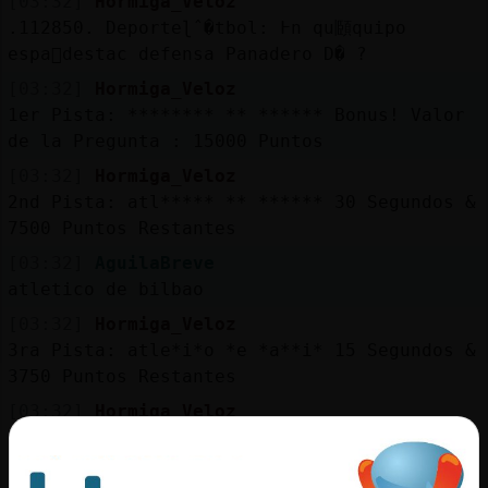
[03:32]
Hormiga_Veloz
.112850. Deporteɭˆ�tbol: ߅n qu頥quipo
espa񯬠destac󠥬 defensa Panadero D� ?
[03:32]
Hormiga_Veloz
1er Pista: ******** ** ****** Bonus! Valor
de la Pregunta : 15000 Puntos
[03:32]
Hormiga_Veloz
2nd Pista: atl***** ** ****** 30 Segundos &
7500 Puntos Restantes
[03:32]
AguilaBreve
atletico de bilbao
[03:32]
Hormiga_Veloz
3ra Pista: atle*i*o *e *a**i* 15 Segundos &
3750 Puntos Restantes
[03:32]
Hormiga_Veloz
Se Acabo el Tiempo! La Respuesta Era =>
atletico de madrid <=