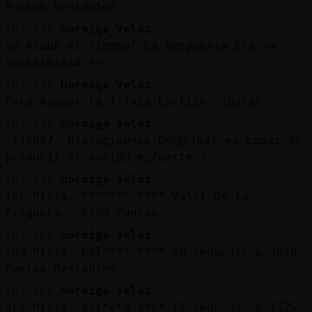
Puntos Restantes
[03:27]
Hormiga_Veloz
Se Acabo el Tiempo! La Respuesta Era =>
santateresa <=
[03:27]
Hormiga_Veloz
Para Apagar la Trivia Escribe: !parar
[03:27]
Hormiga_Veloz
.112847. BiologiaɄeep˿Qu頡nimal es capaz de
producir el sonido m᳠fuerte ?
[03:27]
Hormiga_Veloz
1er Pista: ******* **** Valor de la
Pregunta : 6100 Puntos
[03:28]
Hormiga_Veloz
2nd Pista: bal**** **** 30 Segundos & 3050
Puntos Restantes
[03:28]
Hormiga_Veloz
3ra Pista: bal*e*a a*u* 15 Segundos & 1525