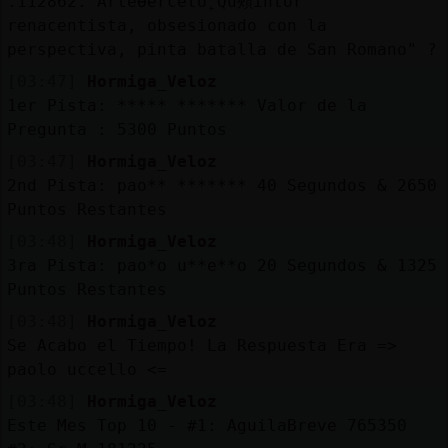
.112862. ArteɄerceto˿Qu頰intor
renacentista, obsesionado con la
perspectiva, pint󠢌a batalla de San Romano" ?
[03:47]
Hormiga_Veloz
1er Pista: ***** ******* Valor de la
Pregunta : 5300 Puntos
[03:47]
Hormiga_Veloz
2nd Pista: pao** ******* 40 Segundos & 2650
Puntos Restantes
[03:48]
Hormiga_Veloz
3ra Pista: pao*o u**e**o 20 Segundos & 1325
Puntos Restantes
[03:48]
Hormiga_Veloz
Se Acabo el Tiempo! La Respuesta Era =>
paolo uccello <=
[03:48]
Hormiga_Veloz
Este Mes Top 10 - #1: AguilaBreve 765350