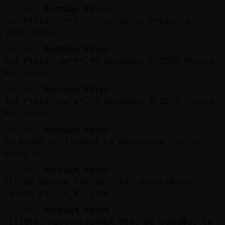
[03:43]
Hormiga_Veloz
1er Pista: ***** Valor de la Pregunta :
5100 Puntos
[03:43]
Hormiga_Veloz
2nd Pista: ga*** 40 Segundos & 2550 Puntos
Restantes
[03:43]
Hormiga_Veloz
3ra Pista: ga*a* 20 Segundos & 1275 Puntos
Restantes
[03:44]
Hormiga_Veloz
Se Acabo el Tiempo! La Respuesta Era =>
gafas <=
[03:44]
Hormiga_Veloz
Ultima Semana Top 10 - #1: AguilaBreve
245250 #2: Sr_M 73200
[03:44]
Hormiga_Veloz
.112860. HistoriaɊAVEA˱964: De qu頰a�es la