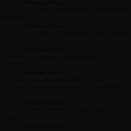
[03:37]
Hormiga_Veloz
2nd Pista: fe**** 30 Segundos & 2700 Puntos
Restantes
[03:37]
Hormiga_Veloz
3ra Pista: fer*io 15 Segundos & 1350 Puntos
Restantes
[03:37]
Hormiga_Veloz
Se Acabo el Tiempo! La Respuesta Era =>
fermio <=
[03:38]
Hormiga_Veloz
.112856. GeografiaɍARdeJAVA˿En qu頲
egi󮠦rancesa podemos visitar la ciudad de
Laval ?
[03:38]
Hormiga_Veloz
1er Pista: **** *** ***** Valor de la
Pregunta : 5300 Puntos
[03:38]
Hormiga_Veloz