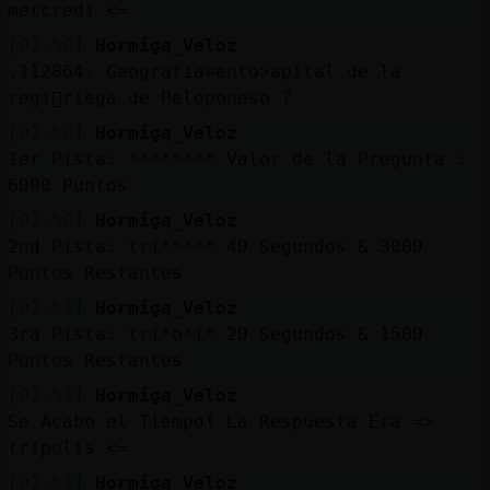
mercredi <=
[03:50]
Hormiga_Veloz
.112864. Geografiaɍento˃apital de la
regi󮠧riega de Peloponeso ?
[03:50]
Hormiga_Veloz
1er Pista: ******** Valor de la Pregunta :
6000 Puntos
[03:50]
Hormiga_Veloz
2nd Pista: tri***** 40 Segundos & 3000
Puntos Restantes
[03:51]
Hormiga_Veloz
3ra Pista: tri*o*i* 20 Segundos & 1500
Puntos Restantes
[03:51]
Hormiga_Veloz
Se Acabo el Tiempo! La Respuesta Era =>
tripolis <=
[03:51]
Hormiga_Veloz