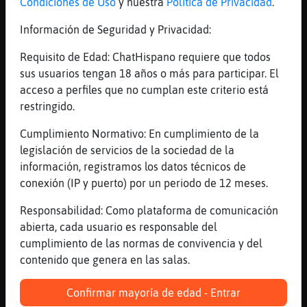
Condiciones de Uso
y nuestra
Política de Privacidad
.
Era => isaac asimov <= Respondiste en
24.925 Segundos, Y Ganaste 2800 Puntos
Información de Seguridad y Privacidad:
[03:33]
Hormiga_Veloz
Requisito de Edad: ChatHispano requiere que todos
AguilaBreve A Ganado 5 en una Linea! Total
sus usuarios tengan 18 años o más para participar. El
Puntos de Hoy: 104800 Esta Semana: 506825 &
acceso a perfiles que no cumplan este criterio está
Este Mes: 765350
restringido.
[03:33]
Hormiga_Veloz
Cumplimiento Normativo: En cumplimiento de la
Hoy Top 10 - #1: AguilaBreve 104800
legislación de servicios de la sociedad de la
[03:33]
Hormiga_Veloz
información, registramos los datos técnicos de
BogusTrivia v2.06.4.6 by SpiKe^^
conexión (IP y puerto) por un periodo de 12 meses.
[03:33]
Hormiga_Veloz
Responsabilidad: Como plataforma de comunicación
.112852. Cotilleo-TVɂreoganˎombre del
abierta, cada usuario es responsable del
primer hijo de la infanta Elena con Jaime
cumplimiento de las normas de convivencia y del
de Marichalar ?
contenido que genera en las salas.
[03:33]
Hormiga_Veloz
1er Pista: ****** **** ******* ** ***** ***
Confirmar mayoría de edad - Entrar
****** Valor de la Pregunta : 8600 Puntos