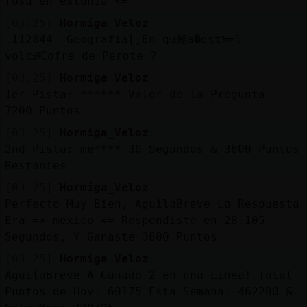
rosa en estonia <=
[03:25]
Hormiga_Veloz
.112844. Geografiaɭ˿En qu頰a�estᠥl
volcᮠCofre de Perote ?
[03:25]
Hormiga_Veloz
1er Pista: ****** Valor de la Pregunta :
7200 Puntos
[03:25]
Hormiga_Veloz
2nd Pista: me**** 30 Segundos & 3600 Puntos
Restantes
[03:25]
Hormiga_Veloz
Perfecto Muy Bien, AguilaBreve La Respuesta
Era => mexico <= Respondiste en 28.105
Segundos, Y Ganaste 3600 Puntos
[03:25]
Hormiga_Veloz
AguilaBreve A Ganado 2 en una Linea! Total
Puntos de Hoy: 60175 Esta Semana: 462200 &