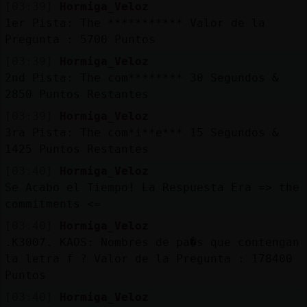
[03:39]
Hormiga_Veloz
1er Pista: The *********** Valor de la
Pregunta : 5700 Puntos
[03:39]
Hormiga_Veloz
2nd Pista: The com******** 30 Segundos &
2850 Puntos Restantes
[03:39]
Hormiga_Veloz
3ra Pista: The com*i**e*** 15 Segundos &
1425 Puntos Restantes
[03:40]
Hormiga_Veloz
Se Acabo el Tiempo! La Respuesta Era => the
commitments <=
[03:40]
Hormiga_Veloz
.K3007. KAOS: Nombres de pa�s que contengan
la letra f ? Valor de la Pregunta : 178400
Puntos
[03:40]
Hormiga_Veloz