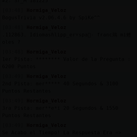
#2: Sr_M 181225
[03:48]
Hormiga_Veloz
BogusTrivia v2.06.4.6 by SpiKe^^
[03:48]
Hormiga_Veloz
.112863. Idiomasɦlipp_er˅spa񯬠- franc鳺 mi鲣
oles ?
[03:48]
Hormiga_Veloz
1er Pista: ******** Valor de la Pregunta :
6200 Puntos
[03:49]
Hormiga_Veloz
2nd Pista: mer***** 40 Segundos & 3100
Puntos Restantes
[03:49]
Hormiga_Veloz
3ra Pista: mer**e*i 20 Segundos & 1550
Puntos Restantes
[03:49]
Hormiga_Veloz
Se Acabo el Tiempo! La Respuesta Era =>