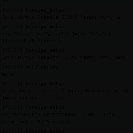
te
[03:30]
Hormiga_Veloz
AguilaBreve Ganaste 20250 Puntos Por: te
[03:30]
Hormiga_Veloz
3ra Pista: [ca*靠[ma*e] [mate *o*i*o]
[tisa*a] 20 Segundos
[03:30]
Hormiga_Veloz
AguilaBreve Ganaste 10125 Puntos Por: mate
[03:30]
AguilaBreve
mate
[03:31]
Hormiga_Veloz
Se Acabo el Tiempo! Ninguno Menciono [caf靠
[mate cocido] [tisana]
[03:31]
Hormiga_Veloz
Correctamente Contestadas: 2 de 5 Total
Acumulado: 30375 Puntos
[03:31]
Hormiga_Veloz