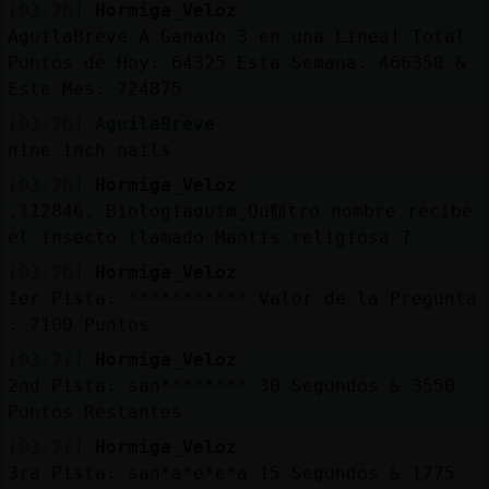
[03:26]
Hormiga_Veloz
AguilaBreve A Ganado 3 en una Linea! Total
Puntos de Hoy: 64325 Esta Semana: 466350 &
Este Mes: 724875
[03:26]
AguilaBreve
nine inch nails
[03:26]
Hormiga_Veloz
.112846. Biologiaɑuim˿Qu頯tro nombre recibe
el insecto llamado Mantis religiosa ?
[03:26]
Hormiga_Veloz
1er Pista: *********** Valor de la Pregunta
: 7100 Puntos
[03:27]
Hormiga_Veloz
2nd Pista: san******** 30 Segundos & 3550
Puntos Restantes
[03:27]
Hormiga_Veloz
3ra Pista: san*a*e*e*a 15 Segundos & 1775