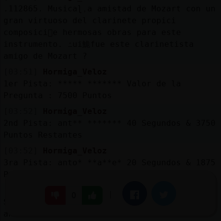
.112865. Musicaɭˌa amistad de Mozart con un
gran virtuoso del clarinete propici󠬡
composici󮠤e hermosas obras para este
instrumento. ߑui鮠fue este clarinetista
amigo de Mozart ?
[03:51]
Hormiga_Veloz
1er Pista: ***** ******* Valor de la
Pregunta : 7500 Puntos
[03:52]
Hormiga_Veloz
2nd Pista: ant** ******* 40 Segundos & 3750
Puntos Restantes
[03:52]
Hormiga_Veloz
3ra Pista: anto* **a**e* 20 Segundos & 1875
Puntos Restantes
[03:52]
Hormiga_Veloz
|
Facebook
Twitter
0
Se Acabo el Tiempo! La Respuesta Era =>
anton stadler <=