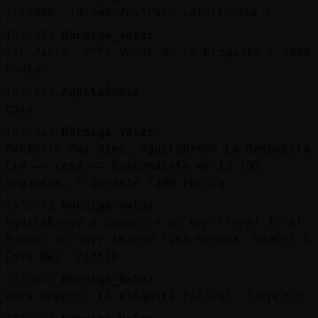
.112849. IdiomasɁnstra˅n catalᮺ casa ?
[03:31]
Hormiga_Veloz
1er Pista: **** Valor de la Pregunta : 7300
Puntos
[03:31]
AguilaBreve
casa
[03:31]
Hormiga_Veloz
Perfecto Muy Bien, AguilaBreve La Respuesta
Era => casa <= Respondiste en 13.103
Segundos, Y Ganaste 7300 Puntos
[03:31]
Hormiga_Veloz
AguilaBreve A Ganado 4 en una Linea! Total
Puntos de Hoy: 102000 Esta Semana: 504025 &
Este Mes: 762550
[03:32]
Hormiga_Veloz
Para Repetir la Pregunta Escribe: !repetir