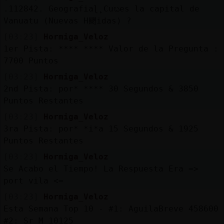
.112842. Geografiaɭ˿Cuᬠes la capital de
Vanuatu (Nuevas H颲idas) ?
[03:23]
Hormiga_Veloz
1er Pista: **** **** Valor de la Pregunta :
7700 Puntos
[03:23]
Hormiga_Veloz
2nd Pista: por* **** 30 Segundos & 3850
Puntos Restantes
[03:23]
Hormiga_Veloz
3ra Pista: por* *i*a 15 Segundos & 1925
Puntos Restantes
[03:23]
Hormiga_Veloz
Se Acabo el Tiempo! La Respuesta Era =>
port vila <=
[03:23]
Hormiga_Veloz
Esta Semana Top 10 - #1: AguilaBreve 458600
#2: Sr_M 10125