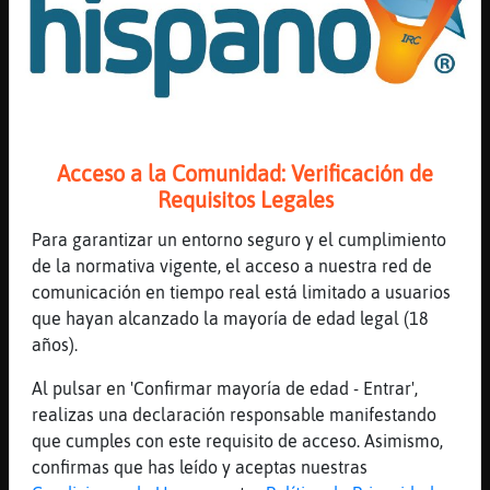
[03:32]
AguilaBreve
atletico de madrid
[03:32]
AguilaBreve
;P
[03:33]
Hormiga_Veloz
.112851. Cienciaɓheva˿Qui鮠escribi󮮮 "De
Acceso a la Comunidad: Verificación de
Saturno a Plut󮢠?
Requisitos Legales
[03:33]
Hormiga_Veloz
Para garantizar un entorno seguro y el cumplimiento
1er Pista: ***** ****** Valor de la
de la normativa vigente, el acceso a nuestra red de
Pregunta : 5600 Puntos
comunicación en tiempo real está limitado a usuarios
[03:33]
Hormiga_Veloz
que hayan alcanzado la mayoría de edad legal (18
2nd Pista: isa** ****** 30 Segundos & 2800
años).
Puntos Restantes
Al pulsar en 'Confirmar mayoría de edad - Entrar',
[03:33]
AguilaBreve
realizas una declaración responsable manifestando
isaac asimov
que cumples con este requisito de acceso. Asimismo,
[03:33]
Hormiga_Veloz
confirmas que has leído y aceptas nuestras
Perfecto Muy Bien, AguilaBreve La Respuesta