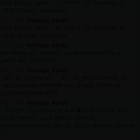
2nd Pista: pai* *** ***** 30 Segundos &
2650 Puntos Restantes
[03:38]
Hormiga_Veloz
3ra Pista: pai* *e* *oi*a 15 Segundos &
1325 Puntos Restantes
[03:38]
Hormiga_Veloz
Se Acabo el Tiempo! La Respuesta Era =>
pais del loira <=
[03:39]
Hormiga_Veloz
TOP 10 Jugadores - #1: Sr_M 572128050 #2:
AguilaBreve 4474000 #3: ara68 37500 #4:
piriamplioyaa 8275
[03:39]
Hormiga_Veloz
.112857. Cineɲosa_bcnːel�la dirigida por
Alan Parker cuya banda sonora
estᠩnterpretada por el actor Andrew Strong
?