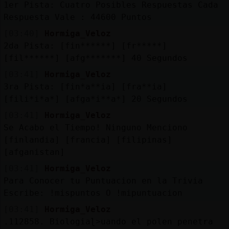
1er Pista: Cuatro Posibles Respuestas Cada
Respuesta Vale : 44600 Puntos
[03:40]
Hormiga_Veloz
2da Pista: [fin******] [fr*****]
[fil******] [afg*******] 40 Segundos
[03:41]
Hormiga_Veloz
3ra Pista: [fin*a**ia] [fra**ia]
[fili*i*a*] [afga*i**a*] 20 Segundos
[03:41]
Hormiga_Veloz
Se Acabo el Tiempo! Ninguno Menciono
[finlandia] [francia] [filipinas]
[afganistan]
[03:41]
Hormiga_Veloz
Para Conocer tu Puntuacion en la Trivia
Escribe: !mispuntos O !mipuntuacion
[03:41]
Hormiga_Veloz
.112858. Biologiaɭ˃uando el polen penetra