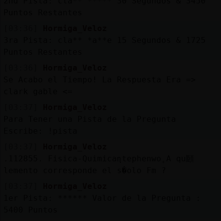
2nd Pista: cla** ***** 30 Segundos & 3450
Puntos Restantes
[03:36]
Hormiga_Veloz
3ra Pista: cla** *a**e 15 Segundos & 1725
Puntos Restantes
[03:36]
Hormiga_Veloz
Se Acabo el Tiempo! La Respuesta Era =>
clark gable <=
[03:37]
Hormiga_Veloz
Para Tener una Pista de la Pregunta
Escribe: !pista
[03:37]
Hormiga_Veloz
.112855. Fisica-Quimicaɳtephenwo˿A qu頥
lemento corresponde el s�olo Fm ?
[03:37]
Hormiga_Veloz
1er Pista: ****** Valor de la Pregunta :
5400 Puntos