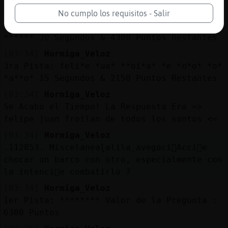
[03:34]
Hormiga_Veloz
No cumplo los requisitos - Salir
2nd Pista: fel*** **** ******* ** ***** ***
****** 30 Segundos & 4300 Puntos Restantes
[03:34]
Hormiga_Veloz
3ra Pista: feli*e *ua* **oi*a* *e *o*o* *o*
*a**o* 15 Segundos & 2150 Puntos Restantes
[03:34]
Hormiga_Veloz
Se Acabo el Tiempo! La Respuesta Era =>
felipe juan froilan de todos los santos <=
[03:34]
Hormiga_Veloz
.112853. Miscelaneaɭalilaˎavegaci󮺠Acci󮠤e
chocar un barco con otro, especialmente con
la intenci󮠤e combatirlo ?
[03:34]
Hormiga_Veloz
1er Pista: ******** Valor de la Pregunta :
6300 Puntos