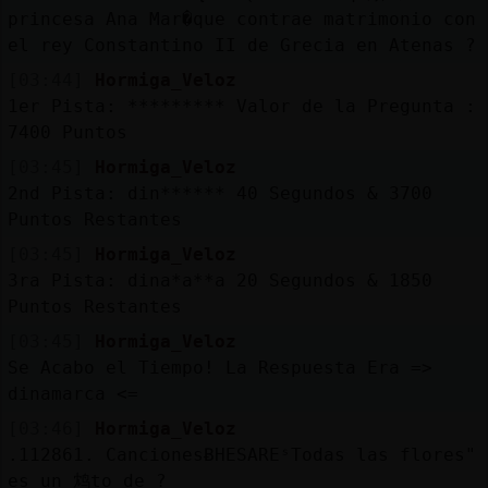
princesa Ana Mar�que contrae matrimonio con
el rey Constantino II de Grecia en Atenas ?
[03:44]
Hormiga_Veloz
1er Pista: ********* Valor de la Pregunta :
7400 Puntos
[03:45]
Hormiga_Veloz
2nd Pista: din****** 40 Segundos & 3700
Puntos Restantes
[03:45]
Hormiga_Veloz
3ra Pista: dina*a**a 20 Segundos & 1850
Puntos Restantes
[03:45]
Hormiga_Veloz
Se Acabo el Tiempo! La Respuesta Era =>
dinamarca <=
[03:46]
Hormiga_Veloz
.112861. CancionesɃHESAREˢTodas las flores"
es un 鸩to de ?