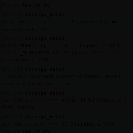
Puntos Restantes
[03:28]
Hormiga_Veloz
Se Acabo el Tiempo! La Respuesta Era =>
ballena azul <=
[03:28]
Hormiga_Veloz
SEPTIEMBRES Top 10 - #1: eligeme 3431150
#2: Sr_M 1685875 #3: Amadeuss 26925 #4:
Casado34mad 1300
[03:29]
Hormiga_Veloz
.112848. Idiomasɖicky˄efiniciones: Reunir
dinero o cosas valiosas ?
[03:29]
Hormiga_Veloz
1er Pista: ******** Valor de la Pregunta :
7400 Puntos
[03:29]
Hormiga_Veloz
2nd Pista: ate***** 30 Segundos & 3700
Puntos Restantes