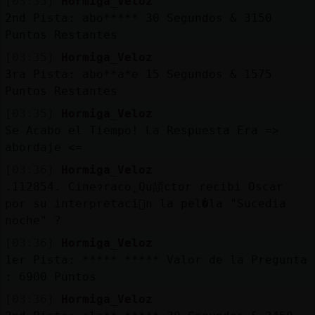
[03:35]
Hormiga_Veloz
2nd Pista: abo***** 30 Segundos & 3150
Puntos Restantes
[03:35]
Hormiga_Veloz
3ra Pista: abo**a*e 15 Segundos & 1575
Puntos Restantes
[03:35]
Hormiga_Veloz
Se Acabo el Tiempo! La Respuesta Era =>
abordaje <=
[03:36]
Hormiga_Veloz
.112854. Cineɂraco˿Qu頡ctor recibi󠵮 Oscar
por su interpretaci󮠥n la pel�la "Sucedi󠵮a
noche" ?
[03:36]
Hormiga_Veloz
1er Pista: ***** ***** Valor de la Pregunta
: 6900 Puntos
[03:36]
Hormiga_Veloz