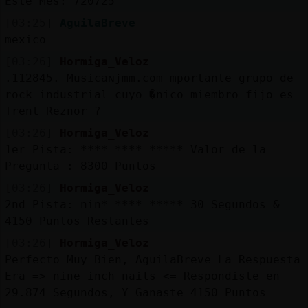
Este Mes: 720725
[03:25]
AguilaBreve
mexico
[03:26]
Hormiga_Veloz
.112845. Musicaɴjmm.comˉmportante grupo de
rock industrial cuyo �nico miembro fijo es
Trent Reznor ?
[03:26]
Hormiga_Veloz
1er Pista: **** **** ***** Valor de la
Pregunta : 8300 Puntos
[03:26]
Hormiga_Veloz
2nd Pista: nin* **** ***** 30 Segundos &
4150 Puntos Restantes
[03:26]
Hormiga_Veloz
Perfecto Muy Bien, AguilaBreve La Respuesta
Era => nine inch nails <= Respondiste en
29.874 Segundos, Y Ganaste 4150 Puntos