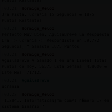
Puntos Restantes
[03:21]
Hormiga_Veloz
3ra Pista: ucra*ia 15 Segundos & 1875
Puntos Restantes
[03:21]
Hormiga_Veloz
Perfecto Muy Bien, AguilaBreve La Respuesta
Era => ucrania <= Respondiste en 39.772
Segundos, Y Ganaste 1875 Puntos
[03:21]
Hormiga_Veloz
AguilaBreve A Ganado 1 en una Linea! Total
Puntos de Hoy: 56575 Esta Semana: 458600 &
Este Mes: 717125
[03:21]
AguilaBreve
ucrania
[03:22]
Hormiga_Veloz
.112841. Informaticaɴjmm.com˅l n�mero 17 en
sistema binario ?