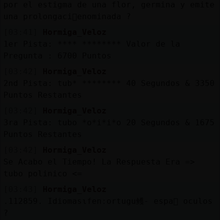
por el estigma de una flor, germina y emite
una prolongaci󮠤enominada ?
[03:41]
Hormiga_Veloz
1er Pista: **** ******** Valor de la
Pregunta : 6700 Puntos
[03:42]
Hormiga_Veloz
2nd Pista: tub* ******** 40 Segundos & 3350
Puntos Restantes
[03:42]
Hormiga_Veloz
3ra Pista: tubo *o*i*i*o 20 Segundos & 1675
Puntos Restantes
[03:42]
Hormiga_Veloz
Se Acabo el Tiempo! La Respuesta Era =>
tubo polinico <=
[03:43]
Hormiga_Veloz
.112859. Idiomasɩfenːortugu鳠- espa񯬺 oculos
?