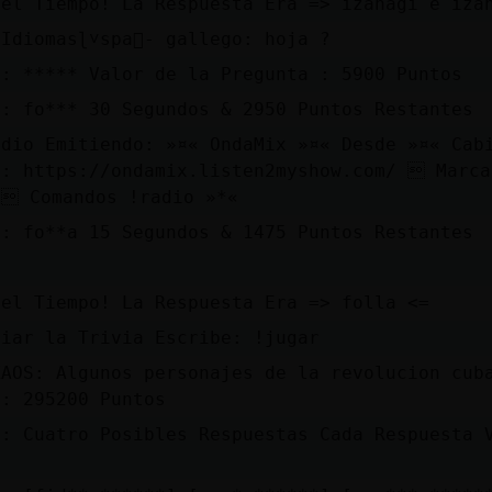
 el Tiempo! La Respuesta Era => izanagi e iza
Idiomasɭ˅spa񯬠- gallego: hoja ?
a: ***** Valor de la Pregunta : 5900 Puntos
a: fo*** 30 Segundos & 2950 Puntos Restantes
adio Emitiendo: »¤« OndaMix »¤« Desde »¤« Cab
a: https://ondamix.listen2myshow.com/  Marca
  Comandos !radio »*«
a: fo**a 15 Segundos & 1475 Puntos Restantes
 el Tiempo! La Respuesta Era => folla <=
ciar la Trivia Escribe: !jugar
KAOS: Algunos personajes de la revolucion cub
 : 295200 Puntos
a: Cuatro Posibles Respuestas Cada Respuesta 