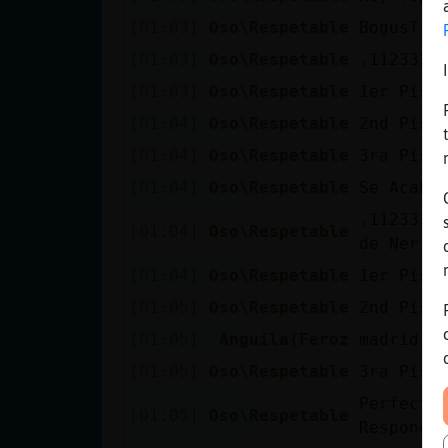
[01:03]
Oso\Respetable
BogusTri
[01:03]
Oso\Respetable
.112332.
[01:03]
Oso\Respetable
1er Pist
[01:04]
Oso\Respetable
2nd Pist
[01:04]
Oso\Respetable
3ra Pist
[01:04]
Oso\Respetable
Se Acabo
.112333.
[01:04]
Oso\Respetable
de Nerja
[01:04]
Oso\Respetable
1er Pist
[01:05]
Oso\Respetable
2nd Pist
[01:05]
Anguila{Feroz
madrid
[01:05]
Oso\Respetable
3ra Pist
Perfecto
[01:05]
Oso\Respetable
Respondi