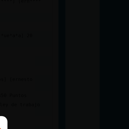
*****] [ern****
 *ue*a*a] 20
os] [ernesto
350 Puntos
ley de trabajo