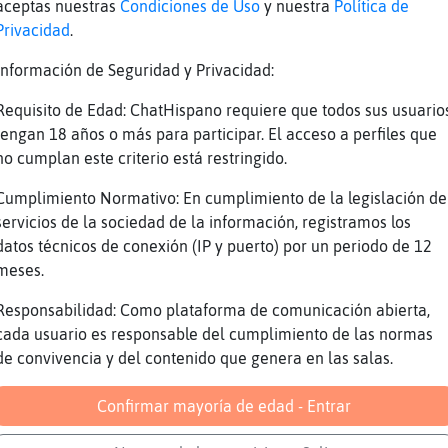
aceptas nuestras
Condiciones de Uso
y nuestra
Política de
via v2.06.4.6 by SpiKe^^
Privacidad
.
 Geografiaɓebosin˿Qu頱uiere decir Belgrado ?
Información de Seguridad y Privacidad:
a: ****** ****** Valor de la Pregunta : 5200 
Requisito de Edad: ChatHispano requiere que todos sus usuario
a: ciu*** ****** 30 Segundos & 2600 Puntos Re
tengan 18 años o más para participar. El acceso a perfiles que
a: ciu*a* **a**a 15 Segundos & 1300 Puntos Re
no cumplan este criterio está restringido.
 el Tiempo! La Respuesta Era => ciudad blanca
Cumplimiento Normativo: En cumplimiento de la legislación de
 Geografiaɩpy˿A qu頰rovincia espa񯬡 ir� para vi
servicios de la sociedad de la información, registramos los
 ?
datos técnicos de conexión (IP y puerto) por un periodo de 12
meses.
a: ****** Valor de la Pregunta : 5800 Puntos
a: ma**** 30 Segundos & 2900 Puntos Restantes
Responsabilidad: Como plataforma de comunicación abierta,
cada usuario es responsable del cumplimiento de las normas
de convivencia y del contenido que genera en las salas.
a: mala*a 15 Segundos & 1450 Puntos Restantes
 Muy Bien, Anguila{Feroz La Respuesta Era => 
Confirmar mayoría de edad - Entrar
ste en 36.888 Segundos, Y Ganaste 1450 Puntos