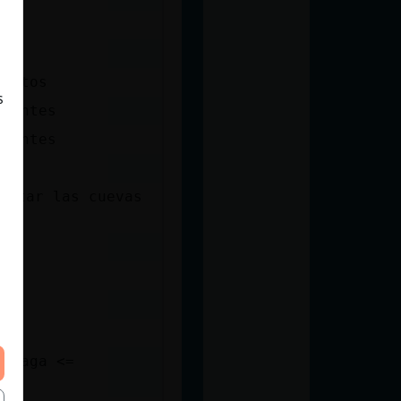
Puntos
s
stantes
stantes
 <=
sitar las cuevas
malaga <=