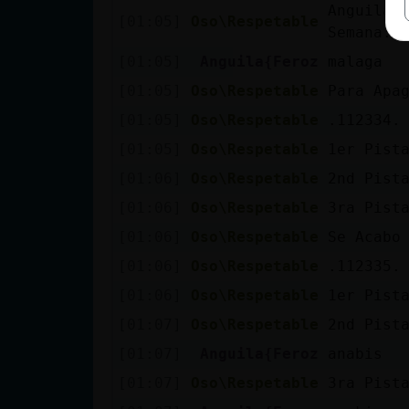
Anguila{
[01:05]
Oso\Respetable
Semana: 
[01:05]
Anguila{Feroz
malaga
[01:05]
Oso\Respetable
Para Apa
[01:05]
Oso\Respetable
.112334. 
[01:05]
Oso\Respetable
1er Pist
[01:06]
Oso\Respetable
2nd Pist
[01:06]
Oso\Respetable
3ra Pist
[01:06]
Oso\Respetable
Se Acabo
[01:06]
Oso\Respetable
.112335.
[01:06]
Oso\Respetable
1er Pist
[01:07]
Oso\Respetable
2nd Pist
[01:07]
Anguila{Feroz
anabis
[01:07]
Oso\Respetable
3ra Pist