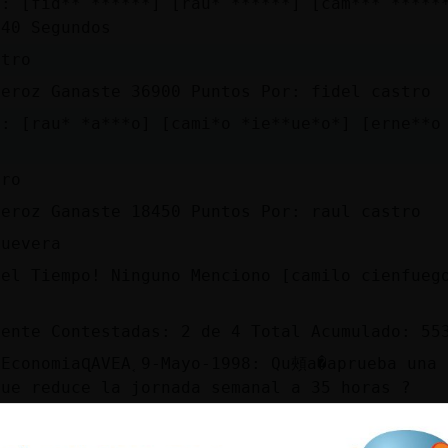
a: [fid** ******] [rau* ******] [cam*** *****
 40 Segundos
stro
Feroz Ganaste 36900 Puntos Por: fidel castro
a: [rau* *a***o] [cami*o *ie**ue*o*] [erne**o
tro
Feroz Ganaste 18450 Puntos Por: raul castro
guevera
 el Tiempo! Ninguno Menciono [camilo cienfueg
mente Contestadas: 2 de 4 Total Acumulado: 55
 EconomiaɊAVEA˱9-Mayo-1998: Qu頰a�aprueba una 
que reduce la jornada semanal a 35 horas ?
a: ******* Valor de la Pregunta : 5900 Puntos