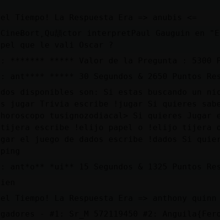
 el Tiempo! La Respuesta Era => anubis <=
CineɃort˿Qu頡ctor interpret󠡠Paul Gauguin en "
pel que le vali󠵮 Oscar ?
a: ******* ***** Valor de la Pregunta : 5300 
a: ant**** ***** 30 Segundos & 2650 Puntos Re
ndos disponibles son: Si estas buscando un ni
es jugar Trivia escribe !jugar Si quieres sab
!horoscopo tusignozodiacal> Si quieres Jugar 
 tijera escribe !elijo papel o !elijo tijera 
ugar el juego de dados escribe !dados Si quie
.ping
a: ant*o** *ui** 15 Segundos & 1325 Puntos Re
uien
 el Tiempo! La Respuesta Era => anthony quinn
ugadores - #1: Sr_M 572119450 #2: Anguila{Fer