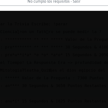
No cumplo los requisitos - Salir
Feroz A Ganado 3 en una Linea! Total Puntos d
178700 & Este Mes: 437225
gar la Trivia Escribe: !parar
Cienciaɭ˃on un fath󭥴ro se puede medir la ?
a: *********** ** *** ***** Valor de la Pregu
a: pro******** ** *** ***** 30 Segundos & 410
a: pro*u**i*a* *e *o* *a*e* 15 Segundos & 205
 el Tiempo! La Respuesta Era => profundidad d
 MitologiaɁleatha˿Qui鮠es el dios egipcio del 
a: ****** Valor de la Pregunta : 7300 Puntos
a: an**** 30 Segundos & 3650 Puntos Restantes
a: anu*i* 15 Segundos & 1825 Puntos Restantes