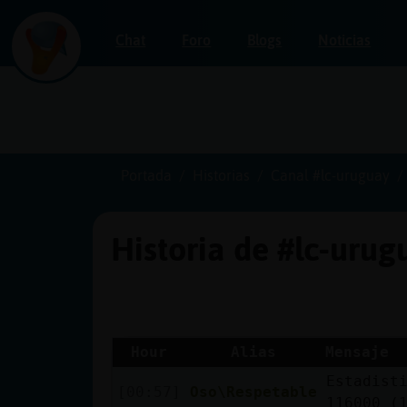
Chat
Foro
Blogs
Noticias
Iniciar
sesión
Portada
Historias
Canal #lc-uruguay
Historia de #lc-uru
¡Chatea
sin
publicidad!
Hour
Alias
Mensaje
Estadist
Crear
[00:57]
Oso\Respetable
116000 (
una