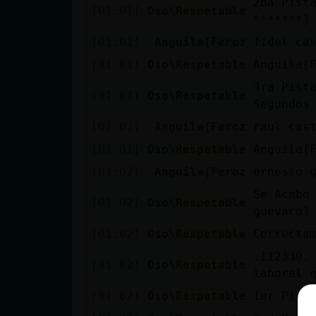
2da Pist
[01:01]
Oso\Respetable
*******]
[01:01]
Anguila{Feroz
fidel ca
[01:01]
Oso\Respetable
Anguila{
3ra Pist
[01:01]
Oso\Respetable
Segundos
[01:01]
Anguila{Feroz
raul cas
[01:01]
Oso\Respetable
Anguila{
[01:02]
Anguila{Feroz
ernesto 
Se Acabo
[01:02]
Oso\Respetable
guevara]
[01:02]
Oso\Respetable
Correcta
.112330.
[01:02]
Oso\Respetable
laboral 
[01:02]
Oso\Respetable
1er Pist