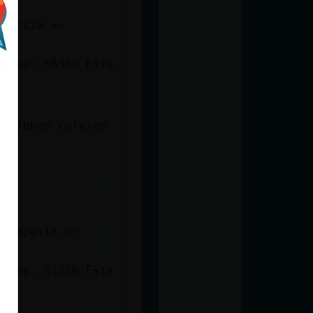
s
francia <=
e Hoy: 58300 Esta
siciones corales
os
tes
a capella <=
e Hoy: 61250 Esta