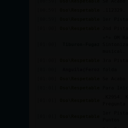
[00:59]
Oso\Respetable
Se Acabo
Mis blogs
[00:59]
Oso\Respetable
.112329. 
[00:59]
Oso\Respetable
1er Pist
Mis foros
[01:00]
Oso\Respetable
2nd Pist
»*« OM R
[01:00]
Tiburon-Fugaz
Sintoniz
musical.
Registrar
[01:00]
Oso\Respetable
3ra Pist
un canal
[01:00]
Anguila{Feroz
folda
[01:00]
Oso\Respetable
Se Acabo
Más
[01:01]
Oso\Respetable
Para Ini
gestiones
.K2954. 
[01:01]
Oso\Respetable
Pregunta
1er Pist
[01:01]
Oso\Respetable
Puntos