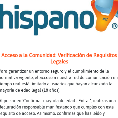
a: fr***** 30 Segundos & 2950 Puntos Restante
 Muy Bien, Anguila{Feroz La Respuesta Era => 
ste en 21.468 Segundos, Y Ganaste 2950 Puntos
Feroz A Ganado 1 en una Linea! Total Puntos d
174300 & Este Mes: 432825
Musicaɲainby˅xpresi󮠩taliana que en las compo
 ausencia de un acompa񡭩ento musical ?
Acceso a la Comunidad: Verificación de Requisitos
Legales
a: * ******* Valor de la Pregunta : 5900 Punt
a: a ca***** 30 Segundos & 2950 Puntos Restan
Para garantizar un entorno seguro y el cumplimiento de la
normativa vigente, el acceso a nuestra red de comunicación en
a
tiempo real está limitado a usuarios que hayan alcanzado la
 Muy Bien, Anguila{Feroz La Respuesta Era => 
mayoría de edad legal (18 años).
ste en 21.549 Segundos, Y Ganaste 2950 Puntos
Al pulsar en 'Confirmar mayoría de edad - Entrar', realizas una
Feroz A Ganado 2 en una Linea! Total Puntos d
declaración responsable manifestando que cumples con este
177250 & Este Mes: 435775
requisito de acceso. Asimismo, confirmas que has leído y
10 - #1: Anguila{Feroz 61250