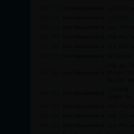
cuenta
[00:57]
Oso\Respetable
La Trivi
[00:57]
Oso\Respetable
.112327. 
[00:57]
Oso\Respetable
1er Pist
Reservar
[00:58]
Oso\Respetable
2nd Pist
alias
[00:58]
Oso\Respetable
3ra Pist
[00:58]
Oso\Respetable
Se Acabo
Top de J
Actualizar
[00:58]
Oso\Respetable
Atras: S
contraseña
Atras: A
.112328. Mitologiaɭ˨
[00:58]
Oso\Respetable
orden de
Actualizar
[00:58]
Oso\Respetable
1er Pist
IP virtual
[00:59]
Oso\Respetable
2nd Pist
[00:59]
Oso\Respetable
3ra Pist