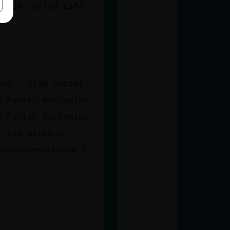
e Hoy: 62700 Esta
nta : 8200 Puntos
0 Puntos Restantes
0 Puntos Restantes
e los mares <=
embalsamamiento ?