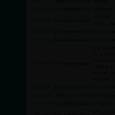
[01:07]
Anguila{Feroz
anukin
[01:07]
Oso\Respetable
Se Acabo
.112336. 
[01:07]
Oso\Respetable
rojo", pa
[01:07]
Oso\Respetable
1er Pist
[01:08]
Oso\Respetable
2nd Pist
Mis Coma
Si quier
escribe 
[01:08]
Oso\Respetable
piedra y
deseas j
escribe 
[01:08]
Oso\Respetable
3ra Pist
[01:08]
Anguila{Feroz
anthonyq
[01:08]
Oso\Respetable
Se Acabo
TOP 10 J
[01:08]
Oso\Respetable