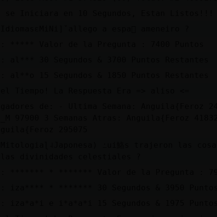
a se Iniciara en 10 Segundos, Estan Listos!!!
IdiomasɛMiNi]ˇallego a espa񯬺 ameneiro ?
a: ***** Valor de la Pregunta : 7400 Puntos
a: al*** 30 Segundos & 3700 Puntos Restantes
a: al**o 15 Segundos & 1850 Puntos Restantes
 el Tiempo! La Respuesta Era => aliso <=
ugadores de: - Ultima Semana: Anguila{Feroz 2
r_M 97900 3 Semanas Atras: Anguila{Feroz 4183
nguila{Feroz 295075
Japonesa) ߑui鮥s trajeron las cosas a la Tierra por
 las divinidades celestiales ?
a: ******* * ******* Valor de la Pregunta : 7
a: iza**** * ******* 30 Segundos & 3950 Punto
a: iza*a*i e i*a*a*i 15 Segundos & 1975 Punto