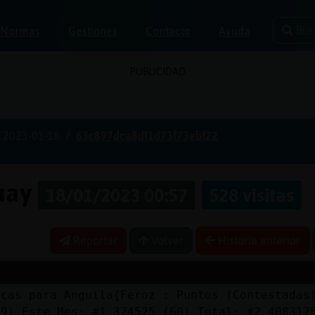
Bus
Normas
Gestiones
Contacto
Ayuda
PUBLICIDAD
2023-01-18
63c897dca8df1d73f73ebf22
guay
18/01/2023 00:57
528 visitas
Reportar
Volver
Historia anterior
icas para Anguila{Feroz : Puntos (Contestadas
19) Este Mes: #1 374525 (60) Total: #2 408317