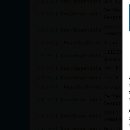
[01:02]
Oso\Respetable
2nd Pist
Perfecto
[01:02]
Oso\Respetable
Respondi
Anguila{
[01:02]
Oso\Respetable
Semana: 
[01:02]
Anguila{Feroz
francia
.112331. 
[01:03]
Oso\Respetable
indica la
[01:03]
Oso\Respetable
1er Pist
[01:03]
Oso\Respetable
2nd Pist
[01:03]
Anguila{Feroz
a capell
Perfecto
[01:03]
Oso\Respetable
Respondi
Anguila{
[01:03]
Oso\Respetable
Semana: 
[01:03]
Oso\Respetable
Hoy Top 