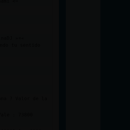
nami <=
inaDJ »¤«
ndo tu sentido
ana ? Valor de la
Vale : 73800