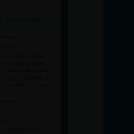
El loco del pelo
Puntos
stantes
ck escribe !seen
er tu horoscopo
el juego de papel,
o !elijo piedra Si
res saber tu lag
stantes
 <=
oz 4145875 #3: