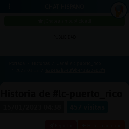
CHAT HISPANO
¡Chatea sin publicidad!
PUBLICIDAD
Iniciar
sesión
Portada
Historias
Canal #lc-puerto_rico
2023-01-15
63c4a3b540f9b441332602f4
¡Chatea
sin
publici
Historia de #lc-puerto_rico
15/01/2023 04:38
457 visitas
Crear
una
Reportar
Historia anterior
cuenta