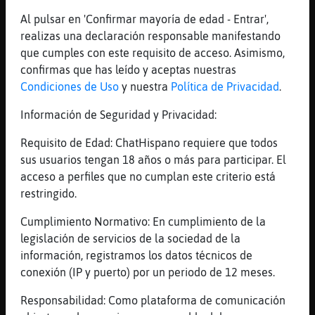
solo se para ahi?
Al pulsar en 'Confirmar mayoría de edad - Entrar',
[04:45]
GallinaHumilde
realizas una declaración responsable manifestando
suerte ....siguo en crea y transforma
que cumples con este requisito de acceso. Asimismo,
confirmas que has leído y aceptas nuestras
[04:45]
Zebra_Elocuente
Condiciones de Uso
y nuestra
Política de Privacidad
.
Ok
[04:45]
Tiburon_Locuaz
Información de Seguridad y Privacidad:
La dominiki la auspicio ferrys del caribe
Requisito de Edad: ChatHispano requiere que todos
[04:46]
Tiburon_Locuaz
sus usuarios tengan 18 años o más para participar. El
Venezuela esta guilla
acceso a perfiles que no cumplan este criterio está
[04:47]
Hipopotamo-Locuaz
restringido.
venezuelaaa
Cumplimiento Normativo: En cumplimiento de la
[04:47]
HipopotamoFugaz
legislación de servicios de la sociedad de la
Hipopotamo-Locuaz gano venezuela ?
información, registramos los datos técnicos de
[04:47]
Tiburon_Locuaz
conexión (IP y puerto) por un periodo de 12 meses.
La van a liquidar por no ser humilde
Responsabilidad: Como plataforma de comunicación
[04:47]
Zebra_Elocuente