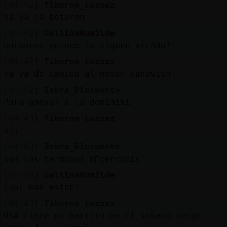
[04:42]
Tiburon_Locuaz
Si ya la botaron
[04:42]
GallinaHumilde
entonces porque lo siguen viendo?
[04:42]
Tiburon_Locuaz
ya va de camino al meson sandwich
[04:42]
Zebra_Elocuente
Para apoyar a la dominiki
[04:43]
Tiburon_Locuaz
sii
[04:43]
Zebra_Elocuente
son los hermanos m᳠cercanis
[04:43]
GallinaHumilde
cual mas estan?
[04:43]
Tiburon_Locuaz
USA tiene un barrito en el sobaco tengo