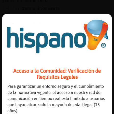
ganas de sacarselo
[04:43]
Zebra_Elocuente
uSA y venezuela
[04:44]
GallinaHumilde
uhhmm
[04:44]
GallinaHumilde
usa
[04:44]
Gallina_Locuaz
Emitiendo ( ^AvaloN^ ) en ( RLDM )
Sintonizanos por la web:
www.radiolunademiel.com.ar Miel a tus Oidos
Acceso a la Comunidad: Verificación de
| solicita tu cancion: !tocame tema.
Requisitos Legales
[04:44]
Zebra_Elocuente
Para garantizar un entorno seguro y el cumplimiento
Dominikiii
de la normativa vigente, el acceso a nuestra red de
[04:44]
Zebra_Elocuente
comunicación en tiempo real está limitado a usuarios
Aunke siiii ya estᠣompraooo
que hayan alcanzado la mayoría de edad legal (18
años).
[04:45]
Hipopotamo-Locuaz