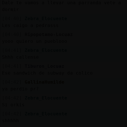
Mis
Dale te vamos a llevar una parranda vete a
blogs
dormir
[04:40]
Zebra_Elocuente
Les caigo a pedrasss
[04:40]
Hipopotamo-Locuaz
Mis
yooo quiero un pueblooo
foros
[04:41]
Zebra_Elocuente
Shhh callense
[04:41]
Tiburon_Locuaz
Registr
Ese sandwich de subway da colico
un
canal
[04:42]
GallinaHumilde
ya perdio pr?
[04:42]
Zebra_Elocuente
Si orkis
Más
[04:42]
Zebra_Elocuente
gestion
shhhhh