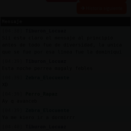
Historia siguiente
Mensaje
Reserva
[04:38]
Tiburon_Locuaz
alias
Sii esta claro el mensaje al principio
antes de todo fue de diversidad, la unica
que se fue por esa linea fue la dominiqui
Actuali
[04:39]
Tiburon_Locuaz
contras
Esta noche perrea magaly febles
[04:39]
Zebra_Elocuente
XD
Actuali
[04:39]
Perro_Rapaz
IP
Ay q avanceb
virtual
[04:39]
Zebra_Elocuente
Ya me kiero ir a dormirrr
[04:40]
Tiburon_Locuaz