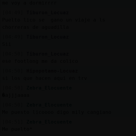
me voy a dormirrrr
[04:49]
Tiburon_Locuaz
Puelto lico se gano un viaje a ls
chorreras de aguadilla
[04:49]
Tiburon_Locuaz
Sii
[04:50]
Tiburon_Locuaz
ese footlong me da colico
[04:50]
Hipopotamo-Locuaz
si los que hacen aqui en trv
[04:50]
Zebra_Elocuente
�ajjjaaaa
[04:50]
Zebra_Elocuente
Me puesto licoooo digo mily cangiano
[04:51]
Zebra_Elocuente
Me puelto*