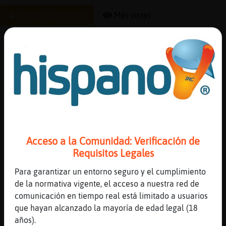
Últimas publicadas
Más vistas
Las que más gustan
Las que más disgustan
Reserva
alias
Canal #lc-manga_anime
-
17/01/2023 04:57
Jirafa{Elocuente
: -aprieta a chifu
con la zurda-
Actuali
Jirafa{Elocuente
: eso es cierto
contras
Caracol\ConPereza
: o3o...
Jirafa{Elocuente
: dijoste crack y
Acceso a la Comunidad: Verificación de
apareció la hinata
Requisitos Legales
Actuali
Jirafa{Elocuente
: rápido, escondan
Para garantizar un entorno seguro y el cumplimiento
IP
su piedra y pipa antes que hina se
de la normativa vigente, el acceso a nuestra red de
virtual
la robe (?)
comunicación en tiempo real está limitado a usuarios
...
que hayan alcanzado la mayoría de edad legal (18
años).
66 líneas de 2 usuarios
437 visitas
-4 puntos