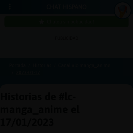
CHAT HISPANO
¡Chatea sin publicidad!
PUBLICIDAD
Iniciar
sesión
Portada
Historias
Canal #lc-manga_anime
2023-01-17
¡Chatea
sin
publici
Historias de #lc-
manga_anime el
Crear
17/01/2023
una
cuenta