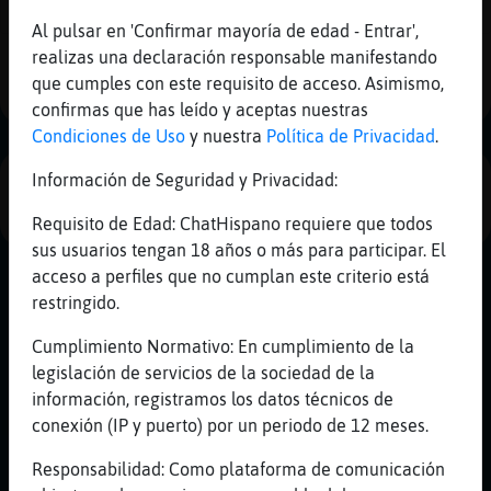
Mis
Al pulsar en 'Confirmar mayoría de edad - Entrar',
blogs
realizas una declaración responsable manifestando
1
que cumples con este requisito de acceso. Asimismo,
confirmas que has leído y aceptas nuestras
Mis
Condiciones de Uso
y nuestra
Política de Privacidad
.
foros
Información de Seguridad y Privacidad:
PUBLICIDAD
Requisito de Edad: ChatHispano requiere que todos
sus usuarios tengan 18 años o más para participar. El
Registr
acceso a perfiles que no cumplan este criterio está
un
restringido.
canal
Cumplimiento Normativo: En cumplimiento de la
legislación de servicios de la sociedad de la
información, registramos los datos técnicos de
Más
conexión (IP y puerto) por un periodo de 12 meses.
gestion
Responsabilidad: Como plataforma de comunicación