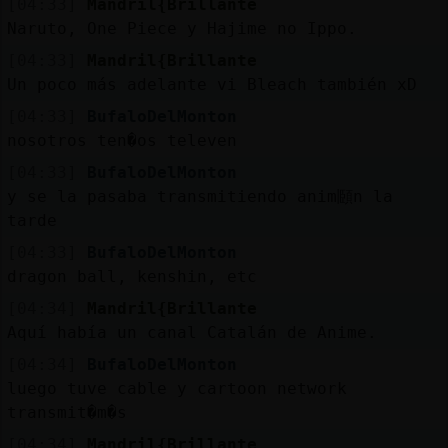
[04:33]
Mandril{Brillante
Mis
Naruto, One Piece y Hajime no Ippo.
blogs
[04:33]
Mandril{Brillante
Un poco más adelante vi Bleach también xD
[04:33]
BufaloDelMonton
Mis
nosotros ten�os televen
foros
[04:33]
BufaloDelMonton
y se la pasaba transmitiendo anim頥n la
tarde
Registr
[04:33]
BufaloDelMonton
un
dragon ball, kenshin, etc
canal
[04:34]
Mandril{Brillante
Aquí había un canal Catalán de Anime.
[04:34]
BufaloDelMonton
Más
luego tuve cable y cartoon network
gestion
transmit�m�s
[04:34]
Mandril{Brillante