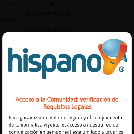
y los findes hac�os maraton
[04:40]
BufaloDelMonton
eatman
[04:40]
BufaloDelMonton
me acord頤e eatman xD
[04:40]
Pajaro_Verde
Pasaban hasta he-man en locomotion
[04:41]
BufaloDelMonton
https://www.youtube.com/watch?v=kIqfamhFmr8
[04:41]
Murcielago_Pedante
YouTube Video publicado por :
BufaloDelMonton Eatman 98 Opening - 1m 31s
Acceso a la Comunidad: Verificación de
[04:41]
BufaloDelMonton
Requisitos Legales
era un tipo que pod�comer acero y creaba
Para garantizar un entorno seguro y el cumplimiento
armas tras comer
de la normativa vigente, el acceso a nuestra red de
[04:41]
Pajaro_Verde
comunicación en tiempo real está limitado a usuarios