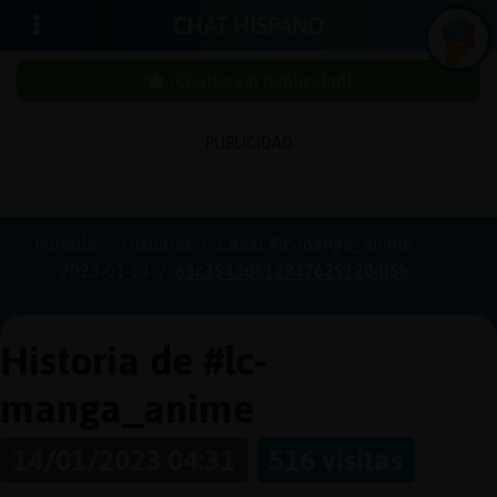
CHAT HISPANO
¡Chatea sin publicidad!
PUBLICIDAD
Iniciar
sesión
Portada
Historias
Canal #lc-manga_anime
2023-01-14
63c3543d612947625120df5b
¡Chatea
sin
publici
Historia de #lc-
manga_anime
Crear
14/01/2023 04:31
516 visitas
una
cuenta