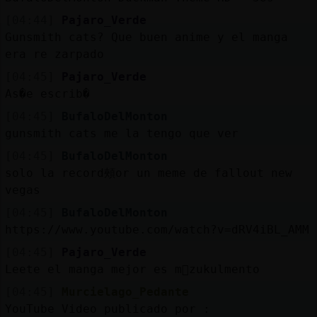
[04:44]
Pajaro_Verde
Gunsmith cats? Que buen anime y el manga
era re zarpado
[04:45]
Pajaro_Verde
As�e escrib�
[04:45]
BufaloDelMonton
gunsmith cats me la tengo que ver
[04:45]
BufaloDelMonton
solo la record頰or un meme de fallout new
vegas
[04:45]
BufaloDelMonton
https://www.youtube.com/watch?v=dRV4iBL_AMM
[04:45]
Pajaro_Verde
Leete el manga mejor es m᳠zukulmento
[04:45]
Murcielago_Pedante
YouTube Video publicado por :