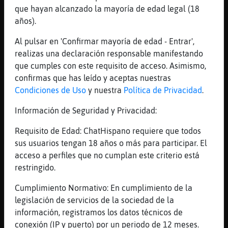
Que buen anime y si te gustaban las tetotas
que hayan alcanzado la mayoría de edad legal (18
brun up exe era? O algo as�?
años).
[04:42]
BufaloDelMonton
Al pulsar en 'Confirmar mayoría de edad - Entrar',
burn up, y s�lo recuerdo
realizas una declaración responsable manifestando
[04:42]
BufaloDelMonton
que cumples con este requisito de acceso. Asimismo,
fue mi primera experiencia de tetas sin
confirmas que has leído y aceptas nuestras
pezones
Condiciones de Uso
y nuestra
Política de Privacidad
.
[04:42]
BufaloDelMonton
Información de Seguridad y Privacidad:
burn up excess
[04:42]
BufaloDelMonton
Requisito de Edad: ChatHispano requiere que todos
me acuerdo del showtime! cuando empieza el
sus usuarios tengan 18 años o más para participar. El
op! xD
acceso a perfiles que no cumplan este criterio está
restringido.
[04:43]
BufaloDelMonton
https://youtu.be/Ce7tbGTk7HI
Cumplimiento Normativo: En cumplimiento de la
[04:43]
Pajaro_Verde
legislación de servicios de la sociedad de la
Si conozco toda las series de locomotion
información, registramos los datos técnicos de
compraba una revista que hac�notas de todo
conexión (IP y puerto) por un periodo de 12 meses.