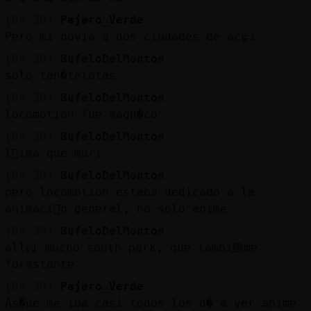
[04:38]
Pajaro_Verde
Pero mi novia a dos ciudades de acᠳi
[04:38]
BufaloDelMonton
solo ten�tetotas
[04:38]
BufaloDelMonton
locomotion fue magn�co
[04:38]
BufaloDelMonton
l᳴ima que muri󠺃
[04:39]
BufaloDelMonton
pero locomotion estaba dedicado a la
animaci󮠥n general, no solo anime
[04:39]
BufaloDelMonton
allᠶi mucho south park, que tambi鮠me
form󠢡stante
[04:39]
Pajaro_Verde
As�ue me iba casi todos los d� a ver anime