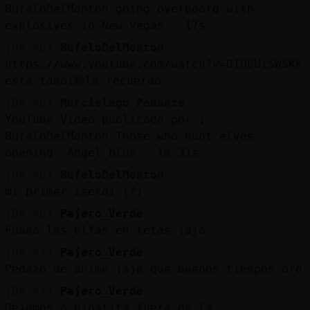
BufaloDelMonton going overboard with
explosives in New Vegas - 17s
[04:46]
BufaloDelMonton
https://www.youtube.com/watch?v=DIO6UiSW5Kk
esta tambi鮠la recuerdo
[04:46]
Murcielago_Pedante
YouTube Video publicado por :
BufaloDelMonton Those who hunt elves
opening- Angel blue - 1m 31s
[04:46]
BufaloDelMonton
mi primer isekai (?)
[04:46]
Pajaro_Verde
Fuaaa las elfas en tetas jaja
[04:47]
Pajaro_Verde
Pedazo de anime jaja que buenos tiempos bro
[04:47]
Pajaro_Verde
Dejamos a hinatita fuera de la