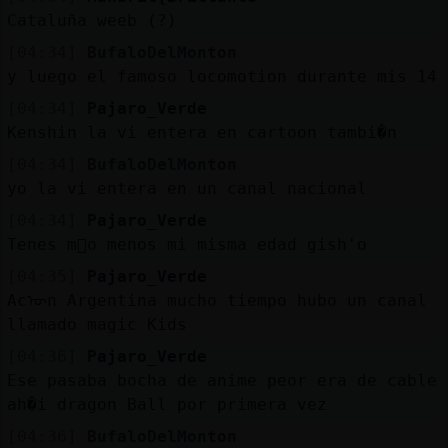
Cataluña weeb (?)
[04:34]
BufaloDelMonton
y luego el famoso locomotion durante mis 14
[04:34]
Pajaro_Verde
Kenshin la vi entera en cartoon tambi�n
[04:34]
BufaloDelMonton
yo la vi entera en un canal nacional
[04:34]
Pajaro_Verde
Tenes m᳠o menos mi misma edad gish'o
[04:35]
Pajaro_Verde
Acᠥn Argentina mucho tiempo hubo un canal
llamado magic Kids
[04:36]
Pajaro_Verde
Ese pasaba bocha de anime peor era de cable
ah�i dragon Ball por primera vez
[04:36]
BufaloDelMonton