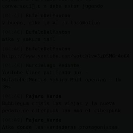
conversaci󮠵.u o debe estar jugando
[04:47]
BufaloDelMonton
y bueno, aika la vi en locomotion
[04:48]
BufaloDelMonton
aika y sakura mail
[04:48]
BufaloDelMonton
https://www.youtube.com/watch?v=3zDSMGr4oG4
[04:48]
Murcielago_Pedante
YouTube Video publicado por :
BufaloDelMonton Sakura Mail opening - 1m
30s
[04:48]
Pajaro_Verde
Bubblegum crisis las viejas y la nueva
pedazo de ciberpunk haa amo el ciberpunk
[04:49]
Pajaro_Verde
Aika donde las verdaderas protagonistas