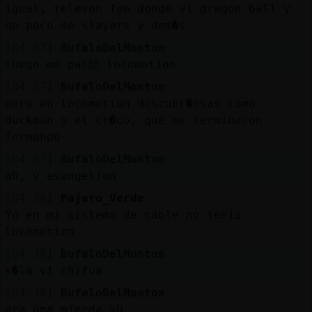
igual, televen fue donde vi dragon ball y
un poco de slayers y dem�s
[04:37]
BufaloDelMonton
luego me pas頡 locomotion
[04:37]
BufaloDelMonton
pero en locomotion descubr�osas como
duckman y el cr�co, que me terminaron
formando
[04:37]
BufaloDelMonton
ah, y evangelion
[04:38]
Pajaro_Verde
Yo en mi sistema de cable no tenia
locomotion
[04:38]
BufaloDelMonton
s�la vi chifua
[04:38]
BufaloDelMonton
era una mierda xD