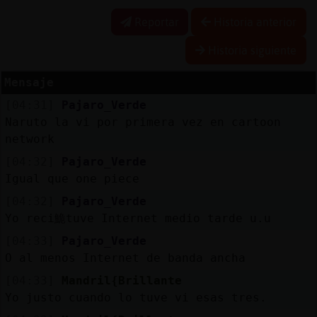
Reportar
Historia anterior
Historia siguiente
Reserva
alias
Mensaje
[04:31]
Pajaro_Verde
Naruto la vi por primera vez en cartoon
network
Actuali
contras
[04:32]
Pajaro_Verde
Igual que one piece
[04:32]
Pajaro_Verde
Yo reci鮠tuve Internet medio tarde u.u
Actuali
[04:33]
Pajaro_Verde
IP
O al menos Internet de banda ancha
virtual
[04:33]
Mandril{Brillante
Yo justo cuando lo tuve vi esas tres.