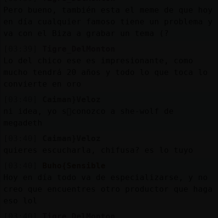
Mis
Pero bueno, también esta el meme de que hoy
blogs
en día cualquier famoso tiene un problema y
va con el Biza a grabar un tema (?
[03:39]
Tigre_DelMonton
Mis
Lo del chico ese es impresionante, como
foros
mucho tendrá 20 años y todo lo que toca lo
convierte en oro
[03:40]
Caiman}Veloz
ni idea, yo s󬯠conozco a she-wolf de
Registr
megadeth
un
[03:40]
Caiman}Veloz
canal
quieres escucharla, chifusa? es lo tuyo
[03:40]
Buho{Sensible
Hoy en día todo va de especializarse, y no
Más
creo que encuentres otro productor que haga
gestion
eso lol
[03:40]
Tigre_DelMonton