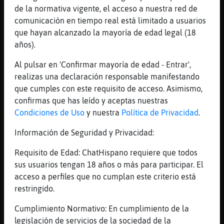
de la normativa vigente, el acceso a nuestra red de
[03:41]
Caiman}Veloz
comunicación en tiempo real está limitado a usuarios
nah, mi favorita de metallica es king
que hayan alcanzado la mayoría de edad legal (18
nothing
años).
[03:41]
Tigre_DelMonton
A mi mandame Bring me the Horizon
Al pulsar en 'Confirmar mayoría de edad - Entrar',
realizas una declaración responsable manifestando
[03:41]
Caiman}Veloz
que cumples con este requisito de acceso. Asimismo,
king nothing en 1.5 de velocidad
confirmas que has leído y aceptas nuestras
[03:41]
Buho{Sensible
Condiciones de Uso
y nuestra
Política de Privacidad
.
A ver, que Enter Sandman está nice uvu
Información de Seguridad y Privacidad:
[03:41]
Caiman}Veloz
king nothing en 1.5 de velocidad es las
Requisito de Edad: ChatHispano requiere que todos
tetas de chifusa
sus usuarios tengan 18 años o más para participar. El
[03:41]
Buho{Sensible
acceso a perfiles que no cumplan este criterio está
En todo caso ahora me habéis recordado una
restringido.
canción de Heavy Metal que me apetece
Cumplimiento Normativo: En cumplimiento de la
escuchar, gracias (?)
legislación de servicios de la sociedad de la