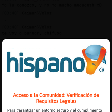
Ya la conozco, y no mg mucho megadeth xD
[03:40]
Caiman}Veloz
...
[03:40]
Caiman}Veloz
te voy a banear, chifusa
[03:40]
Tigre_DelMonton
Esta al mismo nivel que Metallica o bandas
sobrevaloradas como esas (?
[03:40]
Caiman}Veloz
....
[03:40]
Tigre_DelMonton
Ahora me va a pasar One
[03:40]
Tigre_DelMonton
Acceso a la Comunidad: Verificación de
O Enter Sandman!!
Requisitos Legales
[03:40]
Caiman}Veloz
te voy a rebanear, chifusa
Para garantizar un entorno seguro y el cumplimiento