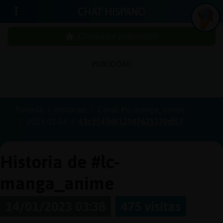
CHAT HISPANO
¡Chatea sin publicidad!
PUBLICIDAD
Iniciar
sesión
Portada
Historias
Canal #lc-manga_anime
2023-01-14
63c3543d612947625120df57
¡Chatea
sin
publici
Historia de #lc-
manga_anime
Crear
14/01/2023 03:38
475 visitas
una
cuenta