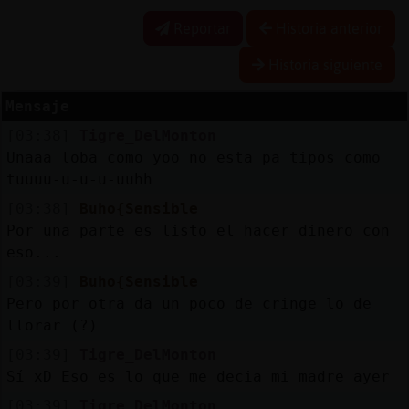
Reportar
Historia anterior
Historia siguiente
Reserva
alias
Mensaje
[03:38]
Tigre_DelMonton
Unaaa loba como yoo no esta pa tipos como
tuuuu-u-u-u-uuhh
Actuali
contras
[03:38]
Buho{Sensible
Por una parte es listo el hacer dinero con
eso...
[03:39]
Buho{Sensible
Actuali
Pero por otra da un poco de cringe lo de
IP
llorar (?)
virtual
[03:39]
Tigre_DelMonton
Sí xD Eso es lo que me decia mi madre ayer
[03:39]
Tigre_DelMonton