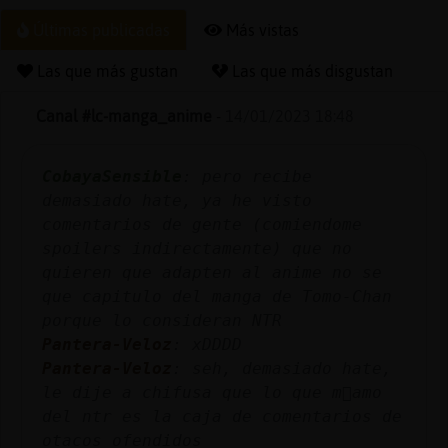
Últimas publicadas
Más vistas
Las que más gustan
Las que más disgustan
Reserva
alias
Canal #lc-manga_anime
-
14/01/2023 18:48
CobayaSensible
: pero recibe
demasiado hate, ya he visto
Actuali
comentarios de gente (comiendome
contras
spoilers indirectamente) que no
quieren que adapten al anime no se
que capitulo del manga de Tomo-Chan
Actuali
porque lo consideran NTR
IP
Pantera-Veloz
: xDDDD
virtual
Pantera-Veloz
: seh, demasiado hate,
le dije a chifusa que lo que m᳠amo
del ntr es la caja de comentarios de
otacos ofendidos