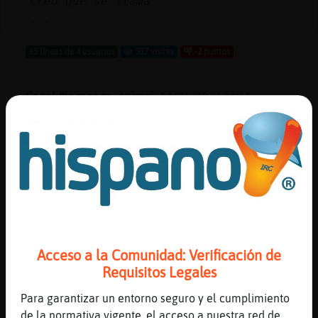
creo que se llama
...
65 líneas de 4 usuarios
517 visitas
-2 puntos
Canal #lc-manga_anime
-
14/01/2023 04:31
Pajaro_Verde
: Naruto la vi por
primera vez en cartoon network
Pajaro_Verde
: Igual que one piece
Pajaro_Verde
: Yo reci鮠tuve Internet
medio tarde u.u
Pajaro_Verde
: O al menos Internet de
banda ancha
Acceso a la Comunidad: Verificación de
Mandril{Brillante
: Yo justo cuando
Requisitos Legales
lo tuve vi esas tres.
...
Para garantizar un entorno seguro y el cumplimiento
de la normativa vigente, el acceso a nuestra red de