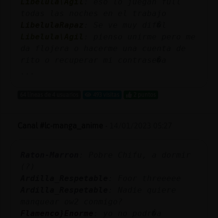
Libelula\Agil
: eso lo juegan full
todas las noches en el trabajo
LibelulaRapaz
: Se ve muy dif�l
Libelula\Agil
: pienso unirme pero me
da flojera o hacerme una cuenta de
rito o recuperar mi contrase�a
...
64 líneas de 4 usuarios
493 visitas
2 puntos
Canal #lc-manga_anime
-
14/01/2023 05:27
Raton-Marron
: Pobre Chifu, a dormir
(?)
Ardilla_Respetable
: Foor threeeee
Ardilla_Respetable
: Nadie quiere
manquear ow2 conmigo?
Flamenco}Enorme
: yo no podr�a