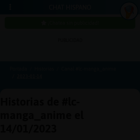
CHAT HISPANO
¡Chatea sin publicidad!
PUBLICIDAD
Iniciar
sesión
Portada
Historias
Canal #lc-manga_anime
2023-01-14
¡Chatea
sin
publici
Historias de #lc-
manga_anime el
Crear
14/01/2023
una
cuenta