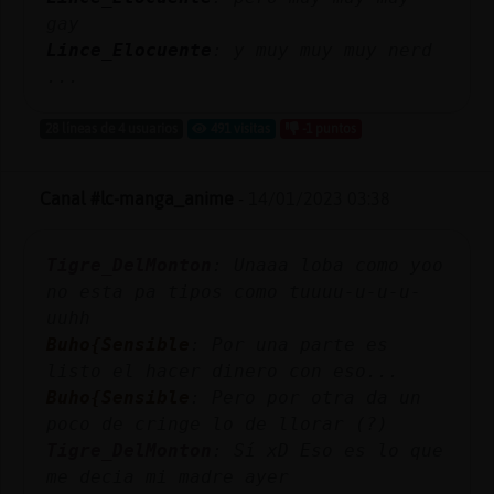
gay
Lince_Elocuente
: y muy muy muy nerd
...
28 líneas de 4 usuarios
491 visitas
-1 puntos
Canal #lc-manga_anime
-
14/01/2023 03:38
Tigre_DelMonton
: Unaaa loba como yoo
no esta pa tipos como tuuuu-u-u-u-
uuhh
Buho{Sensible
: Por una parte es
listo el hacer dinero con eso...
Buho{Sensible
: Pero por otra da un
poco de cringe lo de llorar (?)
Tigre_DelMonton
: Sí xD Eso es lo que
me decia mi madre ayer