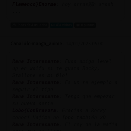
Flamenco}Enorme
: hoy arras頥n smash
...
28 líneas de 4 usuarios
494 visitas
0 puntos
Canal #lc-manga_anime
-
14/01/2023 05:00
Rana_Interesante
: Fuaa amiga level
up en waifu si te gusta Rocky,
Stallone es mi �lo!
Rana_Interesante
: Es un re ejemplo a
seguir el tipo
Rana_Interesante
: Tengo que empezar
su nueva serie
Lobo{ConBravura
: Gracias a Rocky
conocí Hajime no Ippo también xD
Rana_Interesante
: El rey de la mafia