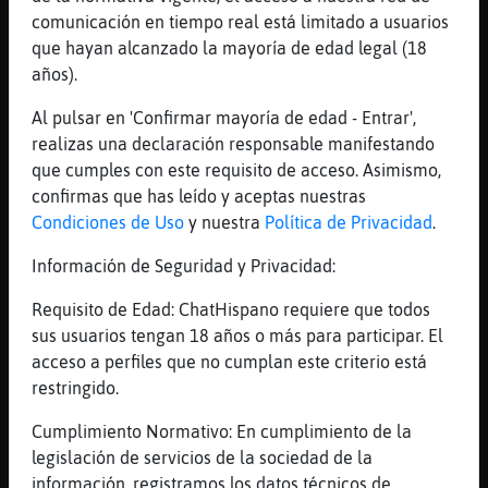
72 líneas de 4 usuarios
515 visitas
15 puntos
comunicación en tiempo real está limitado a usuarios
que hayan alcanzado la mayoría de edad legal (18
años).
Canal #lc-manga_anime
-
14/01/2023 04:10
Al pulsar en 'Confirmar mayoría de edad - Entrar',
realizas una declaración responsable manifestando
CaracolEspecial
: Cute. Pero bueno,
que cumples con este requisito de acceso. Asimismo,
eso, empecé con la Megadrive/Genesis
confirmas que has leído y aceptas nuestras
y de ahí a tope.
Condiciones de Uso
y nuestra
Política de Privacidad
.
CaracolEspecial
: Eso y mucho Anime
uvu
Información de Seguridad y Privacidad:
Lince\Agil
: yo con atari
Pinguino{SinRespeto
: Yo hasta los 12
Requisito de Edad: ChatHispano requiere que todos
m᳠o menos solo ve�documental de
sus usuarios tengan 18 años o más para participar. El
animales historia y cosas as�o me
acceso a perfiles que no cumplan este criterio está
dejaban ver otra cosa, hasta que en
restringido.
tele una vez vi Saint seiya y pues
Cumplimiento Normativo: En cumplimiento de la
coincidi󠭡s o menos con el boom de
legislación de servicios de la sociedad de la
anime en argentina y bueno le dec�a
información, registramos los datos técnicos de
mi mamᠱue con eso apendia