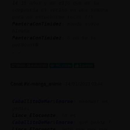
14-15 años y me dijo que me la
compraría el vecino en una semana
para no escucharme tocar (?)
PanteraConTimidez
: manda audio
hinata
PanteraConTimidez
: o no te lo
perdonar�
...
27 líneas de 4 usuarios
491 visitas
1 puntos
Canal #lc-manga_anime
-
14/01/2023 03:44
CaballitoDeMar\Enorme
: manowar es
genial
Lince_Elocuente
: lo es
CaballitoDeMar\Enorme
: que banda ?
Lince_Elocuente
: pero muy muy muy