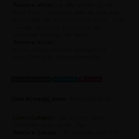
Mis
Pantera-Veloz
: a m�e gusta si se
blogs
hace bien, mientras que no sea una
estupidez de hipnosis o drogas, sino
cuando la chica participa por
voluntad propia, me mola
Mis
Pantera-Veloz
:
foros
https://www.youtube.com/watch?
v=9p717kYtDYQ CobayaSensible
...
Registr
21 líneas de 3 usuarios
552 visitas
-2 puntos
un
canal
Canal #lc-manga_anime
-
14/01/2023 05:34
Más
LibelulaRapaz
: Yo quiero jugar
gestion
valorant pero no me ᮩmo
Pantera\Locuaz
: Tu opinión bro (?)