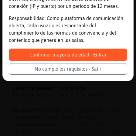
conexión (IP y puerto) por un periodo de 12 meses.
mitolog�griega y la muy ingenua lo
crey󠹠pues me perdieron
Responsabilidad: Como plataforma de comunicación
Lince\Agil
: osea que eres m᳠joven
abierta, cada usuario es responsable del
que yo
cumplimiento de las normas de convivencia y del
...
contenido que genera en las salas.
32 líneas de 3 usuarios
490 visitas
3 puntos
Confirmar mayoría de edad - Entrar
No cumplo los requisitos - Salir
Canal #lc-manga_anime
-
14/01/2023 04:03
CaballitoDeMar_ConPereza
:
Chifusa_Manyuu tenes una banda se
metal?
Serpiente\Feroz
: Por desgracia nunca
he podido hacer nada de eso.
Serpiente\Feroz
: Recuerdo pedirle a
mí padre una guitarra eléctrica con