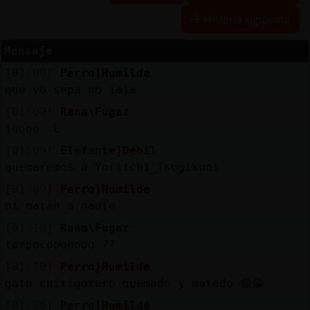
Historia siguiente
Mensaje
Reserva
[01:09]
Perro}Humilde
alias
que yo sepa no jaja
[01:09]
Rana\Fugaz
joooo :L
Actuali
[01:09]
Elefante}Debil
contras
quemaremos a Yoriichi_Tsugikuni
[01:09]
Perro}Humilde
ni matan a nadie
Actuali
[01:10]
Rana\Fugaz
IP
tampocooooooo ??
virtual
[01:10]
Perro}Humilde
gato chirigotero quemado y matado 😁😁
[01:10]
Perro}Humilde