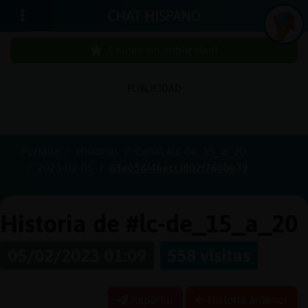
CHAT HISPANO
¡Chatea sin publicidad!
PUBLICIDAD
Iniciar
sesión
Portada
Historias
Canal #lc-de_15_a_20
2023-02-05
63e054f46eccf802f760be79
¡Chatea
sin
publici
Historia de #lc-de_15_a_20
05/02/2023 01:09
558 visitas
Crear
una
Reportar
Historia anterior
cuenta