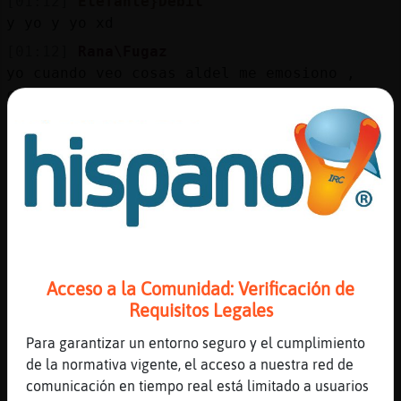
[01:12]
Elefante}Debil
y yo y yo xd
[01:12]
Rana\Fugaz
yo cuando veo cosas aldel me emosiono ,
cosa malaaa ;__;
[01:12]
Perro}Humilde
bailamos unas sevillanas sobre su cadáver
jaja
[01:13]
Rana\Fugaz
jiiiiiiii bailar頳obre tu tumba bailar頪.*
*.*
[01:13]
Elefante}Debil
Acceso a la Comunidad: Verificación de
siiiiiiiiiiiii
Requisitos Legales
[01:13]
Perro}Humilde
y le tiramos una traca de petardos de esas
Para garantizar un entorno seguro y el cumplimiento
valencianas
de la normativa vigente, el acceso a nuestra red de
comunicación en tiempo real está limitado a usuarios
[01:14]
Perro}Humilde