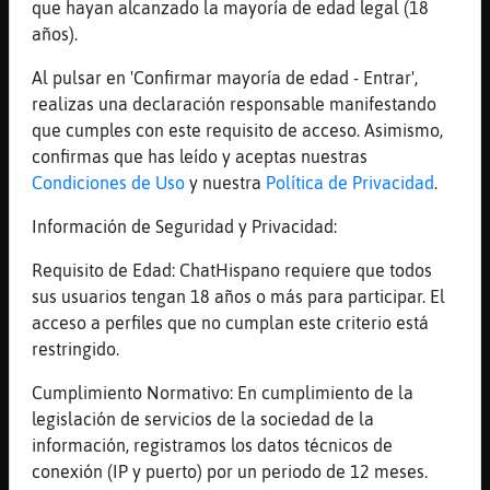
que hayan alcanzado la mayoría de edad legal (18
cómo se llama eso...
años).
[01:14]
Rana\Fugaz
Perro}Humilde eso son las mascletೠdis
Al pulsar en 'Confirmar mayoría de edad - Entrar',
previos a las fallas
realizas una declaración responsable manifestando
que cumples con este requisito de acceso. Asimismo,
[01:14]
Rana\Fugaz
confirmas que has leído y aceptas nuestras
dias *
Condiciones de Uso
y nuestra
Política de Privacidad
.
[01:14]
Rana\Fugaz
que las hacen en la plaza del ayuntamiento
Información de Seguridad y Privacidad:
en la capital directamente
Requisito de Edad: ChatHispano requiere que todos
[01:15]
Perro}Humilde
sus usuarios tengan 18 años o más para participar. El
eso son millones de petardos tirándose unos
acceso a perfiles que no cumplan este criterio está
a otros no?
restringido.
[01:16]
Rana\Fugaz
Cumplimiento Normativo: En cumplimiento de la
nooo , estan puestos en alto y los explotan
legislación de servicios de la sociedad de la
secuencialmente
información, registramos los datos técnicos de
[01:16]
Rana\Fugaz
conexión (IP y puerto) por un periodo de 12 meses.
pero si es un buen rato de boom boom