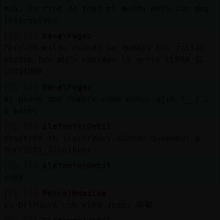
Mis
nuu, se ríen de todo el mundo pero son muy
blogs
inifensivos
[01:11]
Rana\Fugaz
Perro}Humilde cuando se queman las fallas
usease los mu񥣯s enormes la gente LLORA SE
Mis
EMOSIONA
foros
[01:11]
Rana\Fugaz
mi padre que hombre como pocos ajin T__T ,
a mares
Registr
[01:11]
Elefante}Debil
un
nosotros tb lloraremos cuando quememos a
canal
Yoriichi_Tsugikuni
[01:11]
Elefante}Debil
xddd
Más
[01:11]
Perro}Humilde
gestion
yo brindaré con vino Jesús 😁😁