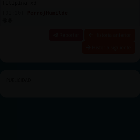
filipina xd
[01:20]
Perro}Humilde
😁😁
Reportar
Historia anterior
Historia siguiente
PUBLICIDAD