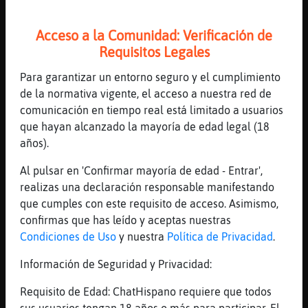
Mis
...
blogs
Acceso a la Comunidad: Verificación de
28 líneas de 3 usuarios
497 visitas
12 puntos
Requisitos Legales
Para garantizar un entorno seguro y el cumplimiento
Mis
Canal #lc-de_15_a_20
-
17/01/2023 00:09
de la normativa vigente, el acceso a nuestra red de
foros
comunicación en tiempo real está limitado a usuarios
que hayan alcanzado la mayoría de edad legal (18
Cobaya_Feroz
: [Buho{Tenaz]
años).
juapaaaaaaaaaaaaaaaaaaaaaaaaaaaaaa
Registr
Buho{Tenaz
: ><((Cobaya_Feroz((ھ
Al pulsar en 'Confirmar mayoría de edad - Entrar',
un
buenas nochesssss guapetona xD
realizas una declaración responsable manifestando
canal
Aguila}Letal
: Yo palmo hoy
que cumples con este requisito de acceso. Asimismo,
Cobaya_Feroz
: e.e
confirmas que has leído y aceptas nuestras
Aguila}Letal
: Pues me ir頡 dormir la
Condiciones de Uso
y nuestra
Política de Privacidad
.
fiebre sube que da gusto
Más
Información de Seguridad y Privacidad:
...
gestion
Requisito de Edad: ChatHispano requiere que todos
29 líneas de 3 usuarios
498 visitas
-7 puntos
sus usuarios tengan 18 años o más para participar. El