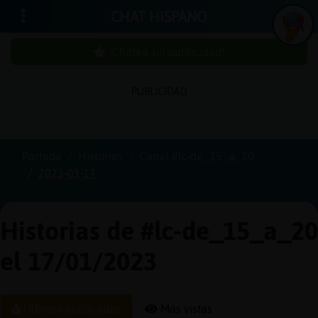
CHAT HISPANO
¡Chatea sin publicidad!
PUBLICIDAD
Iniciar
sesión
Portada
Historias
Canal #lc-de_15_a_20
2023-01-17
¡Chatea
sin
publici
Historias de #lc-de_15_a_20
el 17/01/2023
Crear
una
Últimas publicadas
Más vistas
cuenta