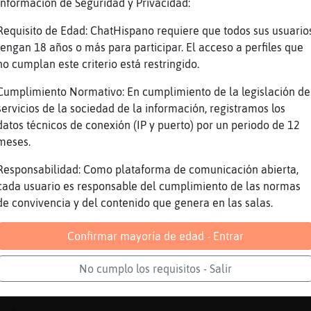
 dieron visa a fines del a񯠰asado
Información de Seguridad y Privacidad:
�ue pronto
Requisito de Edad: ChatHispano requiere que todos sus usuario
ora que si no viene te busco a ti xd..
tengan 18 años o más para participar. El acceso a perfiles que
no cumplan este criterio está restringido.
eno ojala si sea verdad que te quiere y vaya 
 verdad espero que sea as�
Cumplimiento Normativo: En cumplimiento de la legislación de
servicios de la sociedad de la información, registramos los
mi??
datos técnicos de conexión (IP y puerto) por un periodo de 12
e dices
meses.
o no nooo
Responsabilidad: Como plataforma de comunicación abierta,
 Buenas a todos...
cada usuario es responsable del cumplimiento de las normas
tas casada????
de convivencia y del contenido que genera en las salas.
 a�n no
Confirmar mayoría de edad - Entrar
izᠭuy pronto
ja
No cumplo los requisitos - Salir
mprometida???