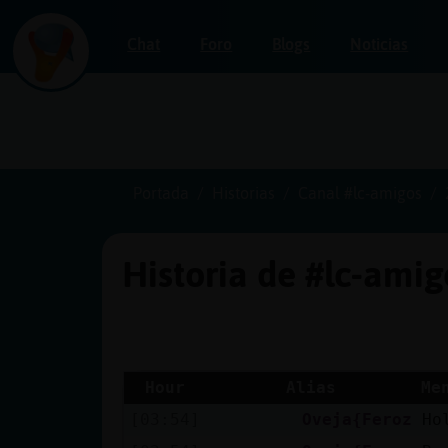
Chat
Foro
Blogs
Noticias
Iniciar
sesión
Portada
Historias
Canal #lc-amigos
Historia de #lc-ami
¡Chatea
sin
publicidad!
Hour
Alias
Me
[03:54]
Oveja{Feroz
Ho
Crear
una