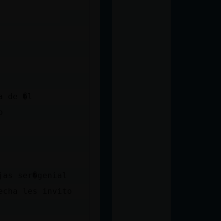
a de �l
p
jas ser�genial
echa les invito