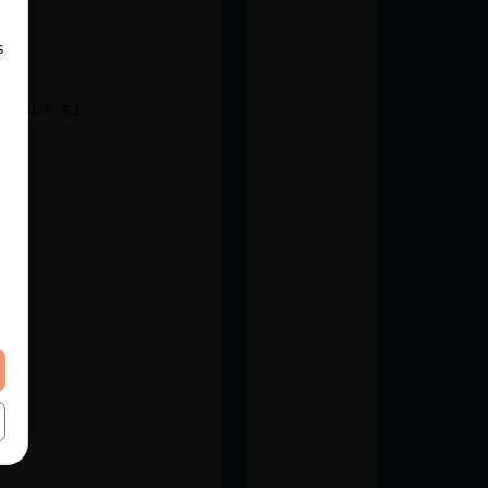
s
hacia ti