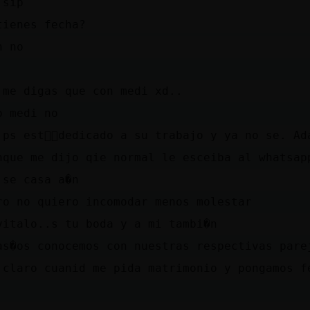
 sip
tienes fecha?
n no
 me digas que con medi xd..
o medi no
 ps estᠭ᳠dedicado a su trabajo y ya no se. Ad
nque me dijo qie normal le esceiba al whatsap
 se casa a�n
ro no quiero incomodar menos molestar
vitalo..s tu boda y a mi tambi�n
as�os conocemos con nuestras respectivas pare
 claro cuanid me pida matrimonio y pongamos f