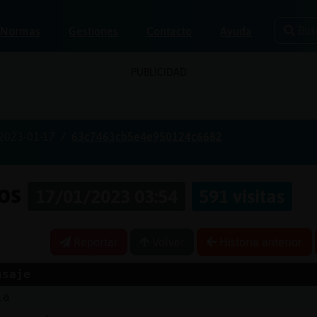
Bus
Normas
Gestiones
Contacto
Ayuda
PUBLICIDAD
2023-01-17
63c7463cb5e4e950124c6682
gos
17/01/2023 03:54
591 visitas
Reportar
Volver
Historia anterior
nsaje
la