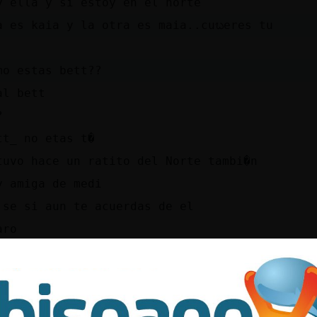
y ella y si estoy en el norte
a es kaia y la otra es maia..cuᬠeres tu
mo estas bett??
al bett
?
tt_ no etas t�
tuvo hace un ratito del Norte tambi�n
y amiga de medi
 se si aun te acuerdas de el
aro
ro bueno
ro tu no est᳠en barranco
oo