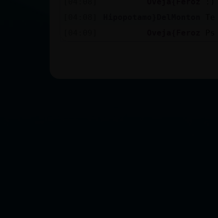
[04:08]
Oveja{Feroz
:)
[04:08]
Hipopotamo}DelMonton
Te
[04:09]
Oveja{Feroz
Ps