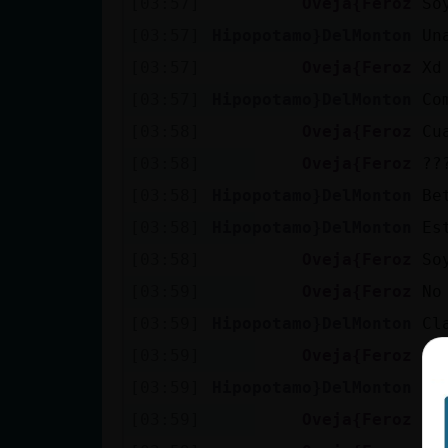
[03:57]
Oveja{Feroz
So
Mis blogs
[03:57]
Hipopotamo}DelMonton
Un
[03:57]
Oveja{Feroz
Xd
Mis foros
[03:57]
Hipopotamo}DelMonton
Co
[03:58]
Oveja{Feroz
Cu
[03:58]
Oveja{Feroz
??
Registrar
[03:58]
Hipopotamo}DelMonton
Be
un canal
[03:58]
Hipopotamo}DelMonton
Es
[03:58]
Oveja{Feroz
So
[03:59]
Oveja{Feroz
No
Más
[03:59]
Hipopotamo}DelMonton
Cl
gestiones
[03:59]
Oveja{Feroz
Pe
[03:59]
Hipopotamo}DelMonton
Pe
[03:59]
Oveja{Feroz
No