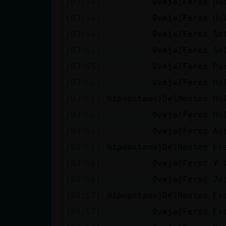
[03:54]
Oveja{Feroz
Bu
cuenta
[03:54]
Oveja{Feroz
Ho
[03:54]
Oveja{Feroz
An
[03:55]
Oveja{Feroz
An
Reservar
[03:55]
Oveja{Feroz
Po
alias
[03:56]
Oveja{Feroz
Ho
[03:56]
Hipopotamo}DelMonton
Ho
Actualizar
[03:56]
Oveja{Feroz
Ho
contraseña
[03:56]
Oveja{Feroz
An
[03:56]
Hipopotamo}DelMonton
Er
[03:56]
Oveja{Feroz
Y 
Actualizar
[03:56]
Oveja{Feroz
Ja
IP virtual
[03:57]
Hipopotamo}DelMonton
Er
[03:57]
Oveja{Feroz
Er