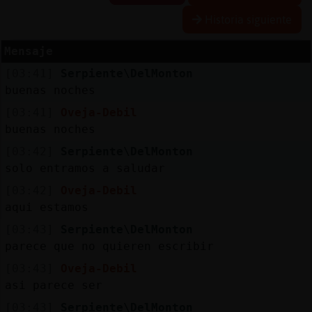
Historia siguiente
Mensaje
Reserva
[03:41]
Serpiente\DelMonton
alias
buenas noches
[03:41]
Oveja-Debil
buenas noches
Actuali
[03:42]
Serpiente\DelMonton
contras
solo entramos a saludar
[03:42]
Oveja-Debil
aqui estamos
Actuali
[03:43]
Serpiente\DelMonton
IP
parece que no quieren escribir
virtual
[03:43]
Oveja-Debil
asi parece ser
[03:43]
Serpiente\DelMonton