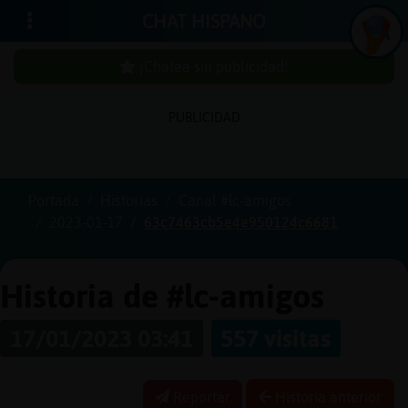
CHAT HISPANO
¡Chatea sin publicidad!
PUBLICIDAD
Iniciar
sesión
Portada
Historias
Canal #lc-amigos
2023-01-17
63c7463cb5e4e950124c6681
¡Chatea
sin
publici
Historia de #lc-amigos
17/01/2023 03:41
557 visitas
Crear
una
Reportar
Historia anterior
cuenta