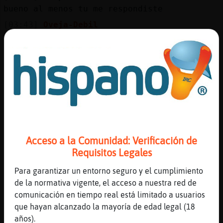
Mis
bueno al menos tu me respondiste
blogs
[03:43]
Oveja-Debil
aqui hay poco ruido
[03:43]
Oveja-Debil
Mis
me llamo andres, un gusto
foros
[03:44]
Serpiente\DelMonton
pero desde hace un buen tiempo las salas
estan as�osea silenciados
Registr
[03:44]
Oveja-Debil
un
siii
Acceso a la Comunidad: Verificación de
canal
[03:44]
Serpiente\DelMonton
Requisitos Legales
tambien un gusto Oveja-Debil
Para garantizar un entorno seguro y el cumplimiento
[03:44]
Oveja-Debil
de la normativa vigente, el acceso a nuestra red de
tu nombre?
Más
comunicación en tiempo real está limitado a usuarios
gestion
[03:45]
Serpiente\DelMonton
que hayan alcanzado la mayoría de edad legal (18
dime como mi nick
años).