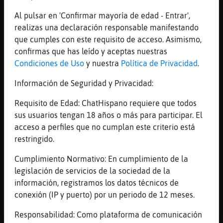
[03:45]
Oveja-Debil
Al pulsar en 'Confirmar mayoría de edad - Entrar',
okas
realizas una declaración responsable manifestando
[03:45]
Oveja-Debil
que cumples con este requisito de acceso. Asimismo,
Bett
confirmas que has leído y aceptas nuestras
Condiciones de Uso
y nuestra
Política de Privacidad
.
[03:45]
Serpiente\DelMonton
de que pa�eres ?
Información de Seguridad y Privacidad:
[03:46]
Oveja-Debil
Requisito de Edad: ChatHispano requiere que todos
de Chile y tu
sus usuarios tengan 18 años o más para participar. El
[03:46]
Serpiente\DelMonton
acceso a perfiles que no cumplan este criterio está
yo Per�
restringido.
[03:46]
Serpiente\DelMonton
Cumplimiento Normativo: En cumplimiento de la
voy durmiendo mientras piensas
legislación de servicios de la sociedad de la
[03:47]
Serpiente\DelMonton
información, registramos los datos técnicos de
Zzzz
conexión (IP y puerto) por un periodo de 12 meses.
[03:47]
Serpiente\DelMonton
Responsabilidad: Como plataforma de comunicación
Zzzz