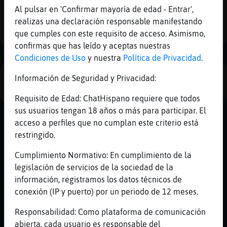
Mis
Al pulsar en 'Confirmar mayoría de edad - Entrar',
blogs
1
realizas una declaración responsable manifestando
que cumples con este requisito de acceso. Asimismo,
confirmas que has leído y aceptas nuestras
Condiciones de Uso
y nuestra
Política de Privacidad
.
Mis
foros
PUBLICIDAD
Información de Seguridad y Privacidad:
Requisito de Edad: ChatHispano requiere que todos
sus usuarios tengan 18 años o más para participar. El
Registr
acceso a perfiles que no cumplan este criterio está
un
restringido.
canal
Cumplimiento Normativo: En cumplimiento de la
legislación de servicios de la sociedad de la
información, registramos los datos técnicos de
Más
conexión (IP y puerto) por un periodo de 12 meses.
gestion
Responsabilidad: Como plataforma de comunicación
abierta, cada usuario es responsable del