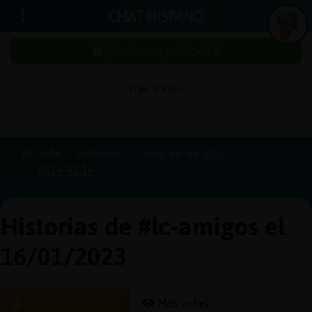
CHAT HISPANO
¡Chatea sin publicidad!
PUBLICIDAD
Iniciar
sesión
Portada
Historias
Canal #lc-amigos
2023-01-16
¡Chatea
sin
publici
Historias de #lc-amigos el
16/01/2023
Crear
una
Últimas publicadas
Más vistas
cuenta