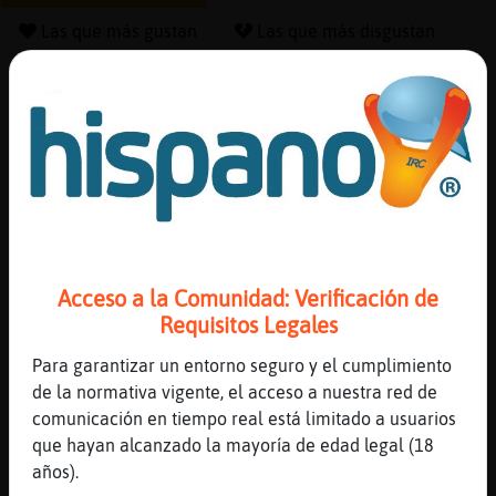
Las que más gustan
Las que más disgustan
Canal #lc-amigos
-
16/01/2023 20:27
Reserva
alias
CaballitoDeMar{Naranja
: tampoco s頱
uien soy
CaballitoDeMar{Naranja
: eso que
Actuali
importa
contras
CaballitoDeMar{Naranja
: estoy en
proceso de conocerme , puedes
Acceso a la Comunidad: Verificación de
imaginar
Requisitos Legales
CaballitoDeMar{Naranja
: =$
Actuali
CaballitoDeMar{Naranja
: nos quedamos
Para garantizar un entorno seguro y el cumplimiento
IP
aqui verdad
de la normativa vigente, el acceso a nuestra red de
virtual
...
comunicación en tiempo real está limitado a usuarios
que hayan alcanzado la mayoría de edad legal (18
96 líneas de 2 usuarios
587 visitas
7 puntos
años).