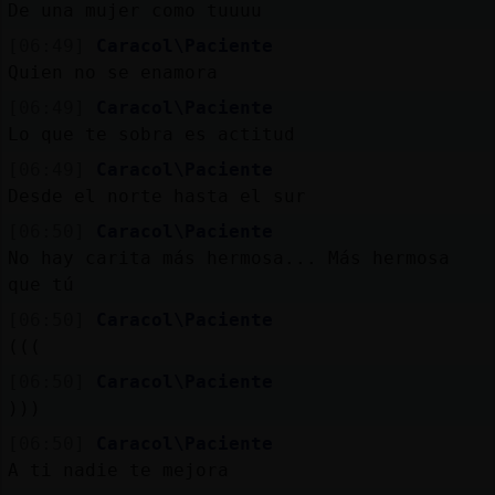
De una mujer como tuuuu
[06:49]
Caracol\Paciente
Quien no se enamora
[06:49]
Caracol\Paciente
Lo que te sobra es actitud
[06:49]
Caracol\Paciente
Desde el norte hasta el sur
[06:50]
Caracol\Paciente
No hay carita más hermosa... Más hermosa
que tú
[06:50]
Caracol\Paciente
(((
[06:50]
Caracol\Paciente
)))
[06:50]
Caracol\Paciente
A ti nadie te mejora