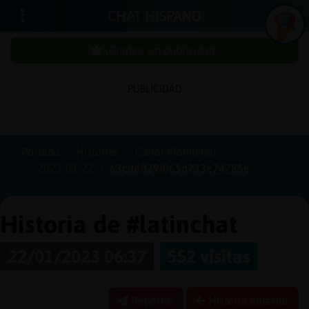
CHAT HISPANO
¡Chatea sin publicidad!
PUBLICIDAD
Iniciar
sesión
Portada
Historias
Canal #latinchat
2023-01-22
63cddff29f065d233e74785e
¡Chatea
sin
publici
Historia de #latinchat
22/01/2023 06:37
552 visitas
Crear
una
Reportar
Historia anterior
cuenta