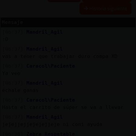
Historia siguiente
Mensaje
Reserva
[06:37]
Mandril_Agil
alias
:O
[06:37]
Mandril_Agil
vas a tener que trabajar duro compa XD
Actuali
[06:37]
Caracol\Paciente
contras
Ya veo
[06:37]
Mandril_Agil
échale ganas
Actuali
[06:37]
Caracol\Paciente
IP
Hasta el carrito de súper se va a llevar
virtual
[06:37]
Mandril_Agil
jejejjejjejejejjeje ni coni ayuda
[06:38]
Zebra_Respetable