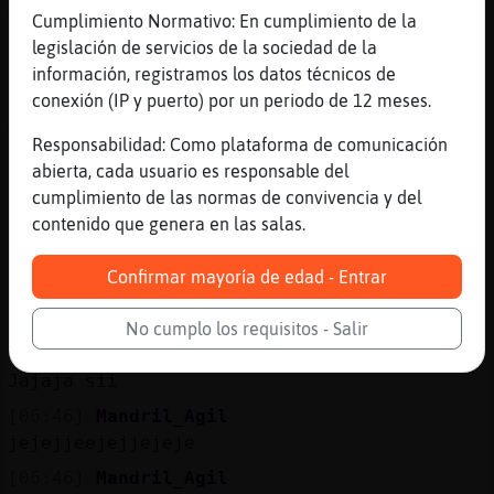
Xd
Cumplimiento Normativo: En cumplimiento de la
[06:45]
Zebra-Respetable
legislación de servicios de la sociedad de la
hahshs
información, registramos los datos técnicos de
conexión (IP y puerto) por un periodo de 12 meses.
[06:45]
Zebra_Respetable
Te imagine jajaja
Responsabilidad: Como plataforma de comunicación
[06:46]
Zebra_Respetable
abierta, cada usuario es responsable del
Pobre pelota de piedra
cumplimiento de las normas de convivencia y del
contenido que genera en las salas.
[06:46]
Zebra_Respetable
(";)
Confirmar mayoría de edad - Entrar
[06:46]
Mandril_Agil
cabeceando la piedra? XD
No cumplo los requisitos - Salir
[06:46]
Zebra_Respetable
Jajaja sii
[06:46]
Mandril_Agil
jejejjeejejjejeje
[06:46]
Mandril_Agil