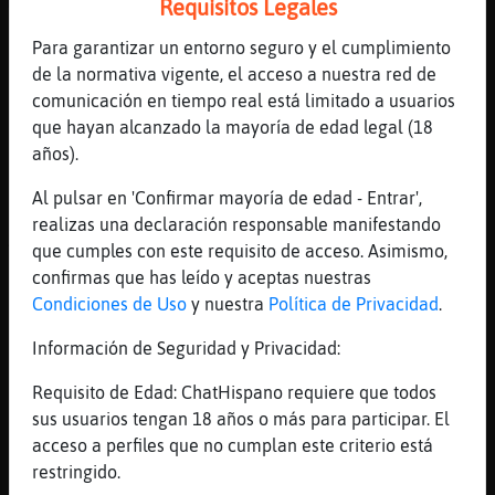
México? Conócela en
Requisitos Legales
https://www.radiomexico.club/horarios "Lo
Para garantizar un entorno seguro y el cumplimiento
Que Tus Oídos Quieren Escuchar"
de la normativa vigente, el acceso a nuestra red de
[06:45]
Zebra-Respetable
comunicación en tiempo real está limitado a usuarios
dile a�din k no estoi
que hayan alcanzado la mayoría de edad legal (18
[06:45]
Mandril_Agil
años).
!dj
Al pulsar en 'Confirmar mayoría de edad - Entrar',
[06:45]
Oveja{Torpe
realizas una declaración responsable manifestando
Actualmente en Radio México se encuentra
que cumples con este requisito de acceso. Asimismo,
emitiendo: RadioMx. Sintoniza en
confirmas que has leído y aceptas nuestras
https://www.radiomexico.club/ "Lo Que Tus
Condiciones de Uso
y nuestra
Política de Privacidad
.
Oídos Quieren Escuchar"
Información de Seguridad y Privacidad:
[06:45]
Caracol\Paciente
Ok
Requisito de Edad: ChatHispano requiere que todos
[06:45]
Mandril_Agil
sus usuarios tengan 18 años o más para participar. El
jejejejejjeje pobrecito, perdonalo Lola
acceso a perfiles que no cumplan este criterio está
restringido.
[06:45]
Zebra_Respetable