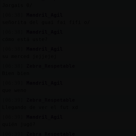
Mis
Jorgais 0/
blogs
[06:38]
Mandril_Agil
señorita del guai fai fifi o/
[06:38]
Mandril_Agil
Mis
cómo está uste?
foros
[06:38]
Mandril_Agil
su merced jejjejej
[06:38]
Zebra_Respetable
Registr
Bien bien
un
[06:39]
Mandril_Agil
canal
que weno
[06:39]
Zebra_Respetable
Llegando de ver el fut xd
Más
[06:39]
Mandril_Agil
gestion
quién jugó?
[06:39]
Zebra_Respetable