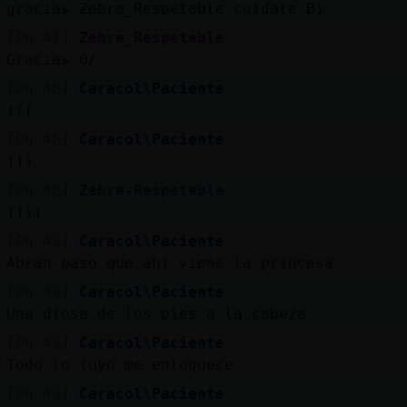
gracias Zebra_Respetable cuidate B)
[06:47]
Zebra_Respetable
Gracias 0/
[06:48]
Caracol\Paciente
(((
[06:48]
Caracol\Paciente
)))
[06:48]
Zebra-Respetable
))))
[06:49]
Caracol\Paciente
Abran paso que ahí viene la princesa
[06:49]
Caracol\Paciente
Una diosa de los pies a la cabeza
[06:49]
Caracol\Paciente
Todo lo tuyo me enloquece
[06:49]
Caracol\Paciente