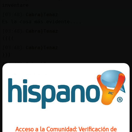
Mis
inventare
blogs
[03:48]
Cabra}Tenaz
Es la cosa más evidente....
[03:48]
Cabra}Tenaz
Mis
((((
foros
[03:48]
Cabra}Tenaz
)))
[03:48]
Cabra}Tenaz
Registr
Y me faltan cada noche todas tus manías
un
[03:49]
Cabra}Tenaz
canal
Justo sobre tiiiiii
[03:49]
Cabra}Tenaz
Parece claro...
Más
[03:49]
Cabra}Tenaz
gestion
Aún estoy envenenado de tiiii
Acceso a la Comunidad: Verificación de
[03:50]
Cabra}Tenaz