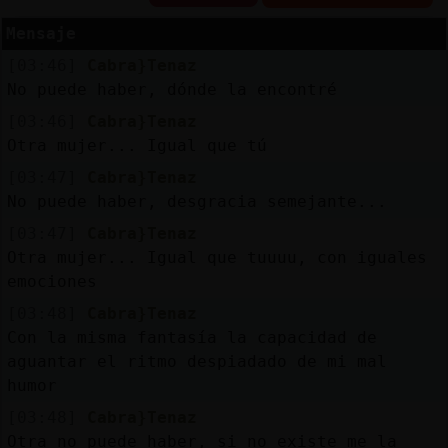
Mensaje
[03:46]
Cabra}Tenaz
Reserva
No puede haber, dónde la encontré
alias
[03:46]
Cabra}Tenaz
Otra mujer... Igual que tú
[03:47]
Cabra}Tenaz
No puede haber, desgracia semejante...
Actuali
contras
[03:47]
Cabra}Tenaz
Otra mujer... Igual que tuuuu, con iguales
emociones
[03:48]
Cabra}Tenaz
Actuali
Con la misma fantasía la capacidad de
IP
aguantar el ritmo despiadado de mi mal
virtual
humor
[03:48]
Cabra}Tenaz
Otra no puede haber, si no existe me la