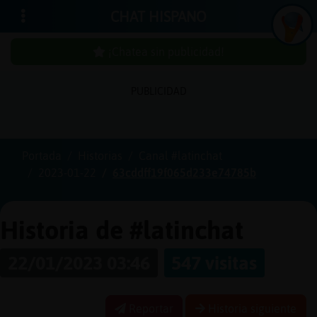
CHAT HISPANO
¡Chatea sin publicidad!
PUBLICIDAD
Iniciar
sesión
Portada
Historias
Canal #latinchat
2023-01-22
63cddff19f065d233e74785b
¡Chatea
sin
publici
Historia de #latinchat
22/01/2023 03:46
547 visitas
Crear
una
Reportar
Historia siguiente
cuenta