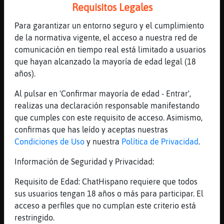
Requisitos Legales
Es la cosa más preocupante
[03:50]
Cabra}Tenaz
Para garantizar un entorno seguro y el cumplimiento
Evidentemente preocupante, nooo otra mujer,
de la normativa vigente, el acceso a nuestra red de
no creo
comunicación en tiempo real está limitado a usuarios
que hayan alcanzado la mayoría de edad legal (18
[03:50]
Leon}SinLuces
años).
El esfuerzo para recoger al vuelo un objeto
que se puede romper, producirá un desastre
Al pulsar en 'Confirmar mayoría de edad - Entrar',
mucho mayor que dejarlo caer.
realizas una declaración responsable manifestando
[03:50]
Elefante}Feliz
que cumples con este requisito de acceso. Asimismo,
.ley.murphy
confirmas que has leído y aceptas nuestras
Condiciones de Uso
y nuestra
Política de Privacidad
.
[03:50]
Cabra}Tenaz
Recuerdo aquel día como si fuera hoy
Información de Seguridad y Privacidad:
[03:51]
Cabra}Tenaz
Requisito de Edad: ChatHispano requiere que todos
No hay nadie como ella
sus usuarios tengan 18 años o más para participar. El
[03:51]
Libelula-Azul
acceso a perfiles que no cumplan este criterio está
[1/1] Bienvenidos a #latinchat. Les
restringido.