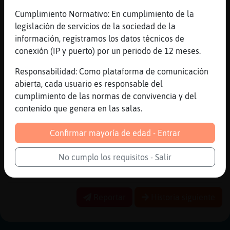
recordamos que no es una sala de temática:
sexual o contactos explícitos. No está
Cumplimiento Normativo: En cumplimiento de la
permitido el uso mayúsculas, repeticiones,
legislación de servicios de la sociedad de la
publicidad, compra-ventas/ofrecimiento de
información, registramos los datos técnicos de
trabajo-dinero. Tampoco está permitido:
conexión (IP y puerto) por un periodo de 12 meses.
faltas de respeto, comportamientos
Responsabilidad: Como plataforma de comunicación
sexistas, racistas, homófobos y/o nicks
abierta, cada usuario es responsable del
ofensivos o con contenido sexual.
cumplimiento de las normas de convivencia y del
[03:51]
Cabra}Tenaz
contenido que genera en las salas.
Recuerdo todavía la vez que la besé
[03:51]
Cabra}Tenaz
Confirmar mayoría de edad - Entrar
Fue mi primer amol
No cumplo los requisitos - Salir
[03:51]
Cabra}Tenaz
Y ahora escribo su canción
Reportar
Historia siguiente