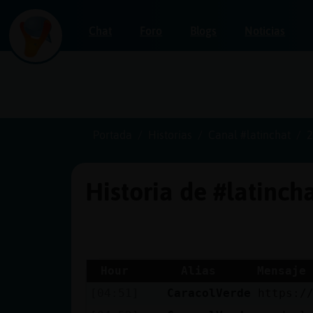
Chat
Foro
Blogs
Noticias
Iniciar
sesión
Portada
Historias
Canal #latinchat
2
Historia de #latinch
¡Chatea
sin
publicidad!
Hour
Alias
Mensaje
[04:51]
CaracolVerde
https:/
Crear
una