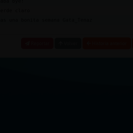
yaba bye!
Verde claro
gas una bonita semana Gata_Tenaz
Reportar
Volver
Historia anterior