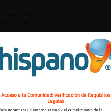
ule ombligo 00
dante saludos
CaracolVerde y
 malctiao carbon
c�e enamore , perdidamente en ti cre�
 d shakira
biando mi vida
oy la de ayer
na vez me faltas tu no seria igual que ayer
Acceso a la Comunidad: Verificación de Requisitos
Legales
Para garantizar un entorno seguro y el cumplimiento de la