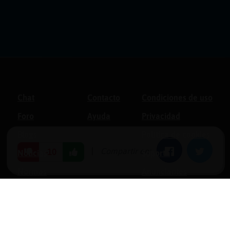
Chat
Contacto
Condiciones de uso
Foro
Ayuda
Privacidad
Blogs
Política de cookies
|
Compartir en:
Facebook
Twitter
-10
Noticias
Soporte
Normas
Anunciantes
Estadísticas
Historias
Tu foro gratis