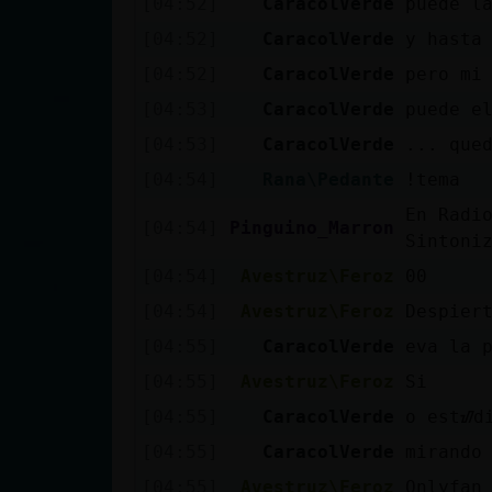
[04:52]
CaracolVerde
puede l
cuenta
[04:52]
CaracolVerde
y hasta
[04:52]
CaracolVerde
pero mi
[04:53]
CaracolVerde
puede e
Reservar
[04:53]
CaracolVerde
... que
alias
[04:54]
Rana\Pedante
!tema
En Radi
[04:54]
Pinguino_Marron
Sintoni
Actualizar
contraseña
[04:54]
Avestruz\Feroz
00
[04:54]
Avestruz\Feroz
Despier
[04:55]
CaracolVerde
eva la 
Actualizar
[04:55]
Avestruz\Feroz
Si
IP virtual
[04:55]
CaracolVerde
o estᮠd
[04:55]
CaracolVerde
mirando
[04:55]
Avestruz\Feroz
Onlyfan