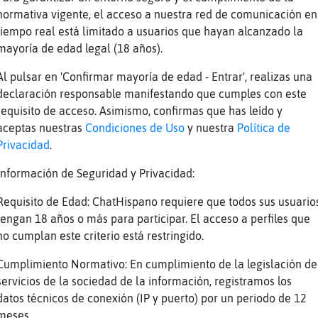
normativa vigente, el acceso a nuestra red de comunicación en
asado no quiero volver
tiempo real está limitado a usuarios que hayan alcanzado la
ro volver
mayoría de edad legal (18 años).
komo tuuuuuuuuuuu
Al pulsar en 'Confirmar mayoría de edad - Entrar', realizas una
en
declaración responsable manifestando que cumples con este
no hacia belen
requisito de acceso. Asimismo, confirmas que has leído y
aceptas nuestras
Condiciones de Uso
y nuestra
Política de
Privacidad
.
 momento esta: Música Continua con RadioMX. R
 Featthe Product G y b - Maria Maria [3WX7], 
Información de Seguridad y Privacidad:
"Lo Que Tus Oídos Quieren Escuchar". Sintoníz
Requisito de Edad: ChatHispano requiere que todos sus usuario
/www.radiomexico.club/
tengan 18 años o más para participar. El acceso a perfiles que
tir carbon?
no cumplan este criterio está restringido.
es
Cumplimiento Normativo: En cumplimiento de la legislación de
ongas a titi 00
servicios de la sociedad de la información, registramos los
datos técnicos de conexión (IP y puerto) por un periodo de 12
meses.