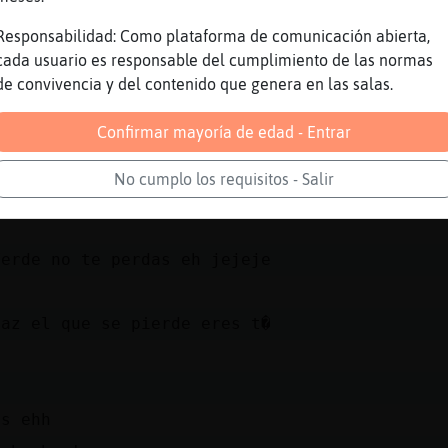
 busco
Responsabilidad: Como plataforma de comunicación abierta,
cada usuario es responsable del cumplimiento de las normas
YAYA
de convivencia y del contenido que genera en las salas.
Verde ya me voy, que estes bien
Confirmar mayoría de edad - Entrar
aya
No cumplo los requisitos - Salir
_Tenaz te cuidas
Verde no te perdas eh jejeje
*
naz el que se pierde eres t�
as ehh