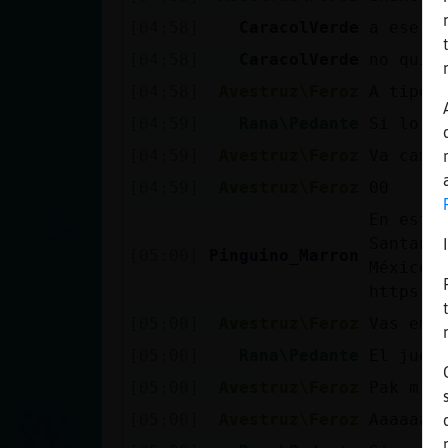
[04:58]
CaracolVerde
a ese p
[04:58]
CaracolVerde
no quie
[04:58]
Avestruz\Feroz
A tipo 
[04:59]
Rana\Pedante
Si lo v
[04:59]
Avestruz\Feroz
Va cami
[04:59]
Avestruz\Feroz
00
En este
Santana
[05:00]
Pinguino_Marron
México 
https:/
[05:00]
Avestruz\Feroz
Vas emi
[05:00]
Rana\Pedante
El juev
[05:00]
Avestruz\Feroz
Pak m p
[05:00]
Avestruz\Feroz
Aaaaaa