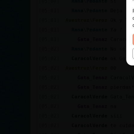
[05:00]
Rana\Pedante
Si
[05:01]
Rana\Pedante
Deja lo
[05:01]
Avestruz\Feroz
Ok y YA
[05:01]
Rana\Pedante
Ya ?
[05:01]
Gata_Tenaz
Caracol
[05:02]
Rana\Pedante
No sé v
[05:02]
CaracolVerde
ok Gata
[05:02]
Avestruz\Feroz
00
[05:02]
Gata_Tenaz
Caracol
[05:02]
Gata_Tenaz
pierdas
[05:02]
CaracolVerde
Gata_Te
[05:02]
Gata_Tenaz
na
[05:02]
CaracolVerde
siii
[05:02]
CaracolVerde
te cuid