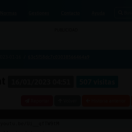
Bus
Normas
Gestiones
Contacto
Ayuda
PUBLICIDAD
023-01-16
63c5f58dc7c03038566464a9
at
16/01/2023 04:51
507 visitas
Reportar
Volver
Historia anterior
/youtu.be/Ui__qfTW9tM