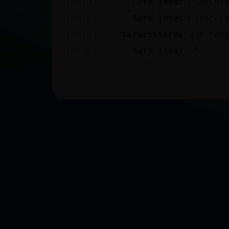
[05:02]
Gata_Tenaz
PinkGua
[05:03]
Gata_Tenaz
Caracol
[05:03]
CaracolVerde
que ten
[05:03]
Gata_Tenaz
^^