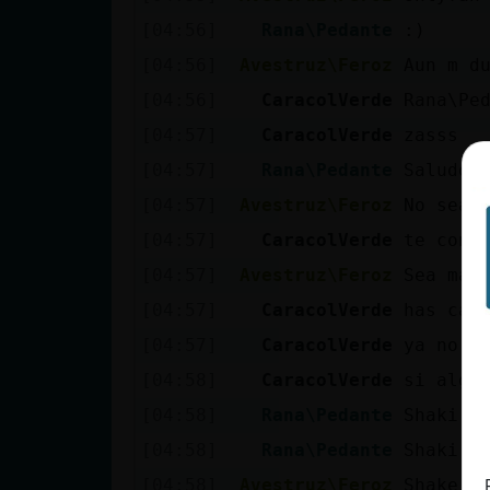
Mis blogs
[04:56]
Rana\Pedante
:)
[04:56]
Avestruz\Feroz
Aun m d
[04:56]
CaracolVerde
Rana\Pe
Mis foros
[04:57]
CaracolVerde
zasss
[04:57]
Rana\Pedante
Saludo 
[04:57]
Avestruz\Feroz
No seas
Registrar
un canal
[04:57]
CaracolVerde
te cono
[04:57]
Avestruz\Feroz
Sea mae
[04:57]
CaracolVerde
has cam
Más
[04:57]
CaracolVerde
ya no s
gestiones
[04:58]
CaracolVerde
si algu
[04:58]
Rana\Pedante
Shaki
[04:58]
Rana\Pedante
Shaki
[04:58]
Avestruz\Feroz
Shake