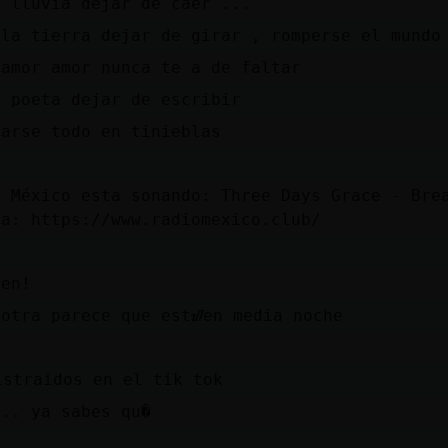
a lluvia dejar de caer ...
 la tierra dejar de girar , romperse el mundo
 amor amor nunca te a de faltar
l poeta dejar de escribir
darse todo en tinieblas
o México esta sonando: Three Days Grace - Bre
za: https://www.radiomexico.club/
ten!
potra parece que estᮠen media noche
istraidos en el tik tok
 .. ya sabes qu�