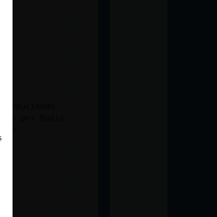
eproduciendo
Solo por Radio
anos:
s