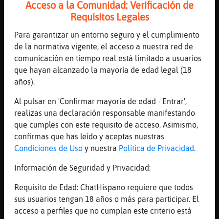
Acceso a la Comunidad: Verificación de
Krayzie Bon - Ridin' [3X6S], Solo por Radio
Requisitos Legales
México "Lo Que Tus Oídos Quieren Escuchar".
Sintonízanos: https://www.radiomexico.club/
Para garantizar un entorno seguro y el cumplimiento
[06:30]
Gata{Eficiente
de la normativa vigente, el acceso a nuestra red de
Ami ese ni m gusta
comunicación en tiempo real está limitado a usuarios
que hayan alcanzado la mayoría de edad legal (18
[06:30]
Hipopotamo\Insufrible
años).
Kien
[06:30]
Gata{Eficiente
Al pulsar en 'Confirmar mayoría de edad - Entrar',
Jodelito
realizas una declaración responsable manifestando
que cumples con este requisito de acceso. Asimismo,
[06:30]
Gata{Eficiente
confirmas que has leído y aceptas nuestras
00
Condiciones de Uso
y nuestra
Política de Privacidad
.
[06:30]
Hipopotamo\Insufrible
Jaja
Información de Seguridad y Privacidad:
[06:31]
Gata{Eficiente
Requisito de Edad: ChatHispano requiere que todos
Benito solo m gustaba yo perreo sola y titi
sus usuarios tengan 18 años o más para participar. El
[06:31]
Hipopotamo\Insufrible
acceso a perfiles que no cumplan este criterio está