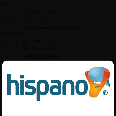
Mis
Pa Josecito
blogs
[06:28]
Gata{Eficiente
Kien es joselito?
[06:29]
Hipopotamo\Insufrible
Mis
J Balvin
foros
[06:29]
Gata{Eficiente
Dilan48 no seas despravado
[06:29]
Gata{Eficiente
Registr
Que maneras d saludar
un
[06:29]
Hipopotamo\Insufrible
canal
Ya empezaron
[06:29]
Gata{Eficiente
Si
Más
[06:30]
ArdillaRapaz
gestion
En este momento esta: Música Continua con
RadioMX. Reproduciendo Chamillionaire ft.