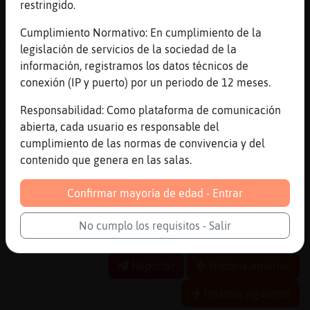
Bobolon
restringido.
[06:31]
Gata{Eficiente
Cumplimiento Normativo: En cumplimiento de la
Ahora va hacer movie d gay bad bunny
legislación de servicios de la sociedad de la
[06:31]
Hipopotamo\Insufrible
información, registramos los datos técnicos de
Eso vi
conexión (IP y puerto) por un periodo de 12 meses.
[06:32]
Hipopotamo\Insufrible
Responsabilidad: Como plataforma de comunicación
Ahorita es lo k hay
abierta, cada usuario es responsable del
[06:32]
Gata{Eficiente
cumplimiento de las normas de convivencia y del
Y lo peor annticipam morirn 00
contenido que genera en las salas.
[06:32]
Hipopotamo\Insufrible
Confirmar mayoría de edad - Entrar
Jajaja siiiii
[06:32]
Gata{Eficiente
No cumplo los requisitos - Salir
Y daddy hciendoce el casto 00
Reportar
Historia anterior
Historia siguiente