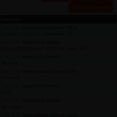
Historia siguiente
Mensaje
Reserva
[06:26]
Hipopotamo\Insufrible
alias
Gata{Eficiente: Amoooool 24
[06:27]
Gata{Eficiente
Hipopotamo\Insufrible mi amol 24
Actuali
[06:27]
Gata{Eficiente
contras
Keseso
[06:27]
Hipopotamo\Insufrible
Tiraera
Actuali
[06:27]
Gata{Eficiente
IP
Ash
virtual
[06:27]
Gata{Eficiente
No liket
[06:27]
Hipopotamo\Insufrible