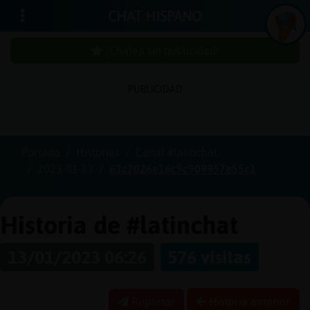
CHAT HISPANO
¡Chatea sin publicidad!
PUBLICIDAD
Iniciar
sesión
Portada
Historias
Canal #latinchat
2023-01-13
63c2026e16c9c909957e55c1
¡Chatea
sin
publici
Historia de #latinchat
13/01/2023 06:26
576 visitas
Crear
una
Reportar
Historia anterior
cuenta