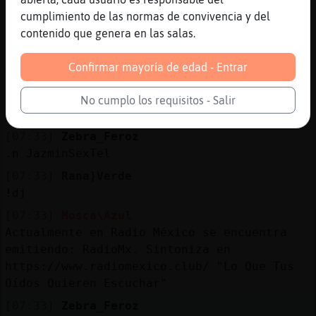
cumplimiento de las normas de convivencia y del
[07:32]
Zebra_Feroz
contenido que genera en las salas.
Chucuchuuuuu, chucuchuuuuu...
[07:32]
Rana}Verde
Confirmar mayoría de edad - Entrar
Tel
[07:32]
Zebra_Feroz
No cumplo los requisitos - Salir
xD
[07:33]
Zebra_Feroz
.n JazminSexTel
[07:33]
Rana}Verde
!dj
[07:33]
Mosca\Azul
Actualmente en Radio México se encuentra
emitiendo: RadioMx. Sintoniza en
https://www.radiomexico.club/ "Lo Que Tus
Oídos Quieren Escuchar"
[07:33]
Zebra_Feroz