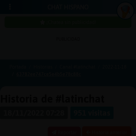
CHAT HISPANO
¡Chatea sin publicidad!
PUBLICIDAD
Iniciar
sesión
Portada
Historias
Canal #latinchat
2022-11-18
63782ee747ce5e4b5e78c88c
¡Chatea
sin
publici
Historia de #latinchat
18/11/2022 07:28
951 visitas
Crear
una
Reportar
Historia anterior
cuenta