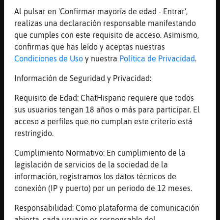
[07:31]
Zebra_Feroz
Al pulsar en 'Confirmar mayoría de edad - Entrar',
Desde hace tiempo ya nada es igual... 🎵
realizas una declaración responsable manifestando
[07:31]
Zebra_Feroz
que cumples con este requisito de acceso. Asimismo,
Hola.
confirmas que has leído y aceptas nuestras
Condiciones de Uso
y nuestra
Política de Privacidad
.
[07:32]
Zebra_Feroz
Yo fui de ti el amor de tu vida... 🎶🤠🎵
Información de Seguridad y Privacidad:
[07:32]
Mosca\Azul
Requisito de Edad: ChatHispano requiere que todos
El Troki Del Amor esta terminando en Radio
sus usuarios tengan 18 años o más para participar. El
México. Ahora emite: RadioMX con las
acceso a perfiles que no cumplan este criterio está
Peticiones CERRADAS escúchalo en:
restringido.
https://www.radiomexico.club/
[07:32]
Zebra_Feroz
Cumplimiento Normativo: En cumplimiento de la
Me fallaste... 🎶🎵
legislación de servicios de la sociedad de la
información, registramos los datos técnicos de
[07:32]
Zebra_Feroz
conexión (IP y puerto) por un periodo de 12 meses.
Se acabó, :(
[07:32]
Rana}Verde
Responsabilidad: Como plataforma de comunicación
Chukichuki
abierta, cada usuario es responsable del