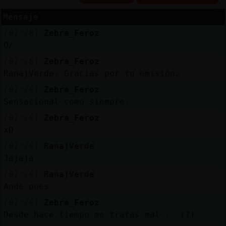
Mensaje
[07:28]
Zebra_Feroz
Reserva
O/
alias
[07:28]
Zebra_Feroz
Rana}Verde: Gracias por tu emisión.
[07:29]
Zebra_Feroz
Sensacional como siempre.
Actuali
contras
[07:29]
Zebra_Feroz
xD
[07:29]
Rana}Verde
Jajaja
Actuali
IP
[07:29]
Rana}Verde
virtual
Ande pues
[07:29]
Zebra_Feroz
Desde hace tiempo me tratas mal... (?)