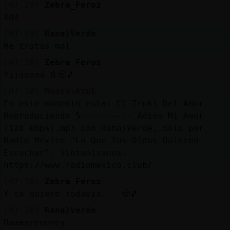
Mis
[07:29]
Zebra_Feroz
blogs
Xdd
[07:29]
Rana}Verde
Me tratas mal
[07:30]
Zebra_Feroz
Mis
Yijaaaaa 👢🤠🎵
foros
[07:30]
Mosca\Azul
En este momento esta: El Troki Del Amor.
Reproduciendo 5---------- Adiós Mi Amor
Registr
(128 kbps).mp3 con Rana}Verde, Solo por
un
Radio México "Lo Que Tus Oídos Quieren
canal
Escuchar". Sintonízanos:
https://www.radiomexico.club/
[07:30]
Zebra_Feroz
Y te quiero todavía... 🤠🎵
Más
gestion
[07:30]
Rana}Verde
Daaaareeeeey