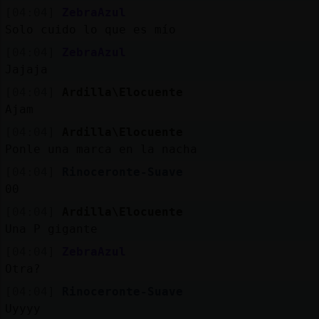
[04:04]
ZebraAzul
Solo cuido lo que es mío
[04:04]
ZebraAzul
Jajaja
[04:04]
Ardilla\Elocuente
Ajam
[04:04]
Ardilla\Elocuente
Ponle una marca en la nacha
[04:04]
Rinoceronte-Suave
00
[04:04]
Ardilla\Elocuente
Una P gigante
[04:04]
ZebraAzul
Otra?
[04:04]
Rinoceronte-Suave
Uyyyy