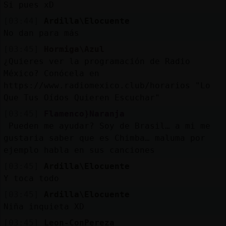
Si pues xD
[03:44]
Ardilla\Elocuente
No dan para más
[03:45]
Hormiga\Azul
¿Quieres ver la programación de Radio
México? Conócela en
https://www.radiomexico.club/horarios "Lo
Que Tus Oídos Quieren Escuchar"
[03:45]
Flamenco}Naranja
Pueden me ayudar? Soy de Brasil… a mi me
gustaria saber que es Chimba… maluma por
ejemplo habla en sus canciones
[03:45]
Ardilla\Elocuente
Y toca todo
[03:45]
Ardilla\Elocuente
Niña inquieta XD
[03:45]
Leon-ConPereza