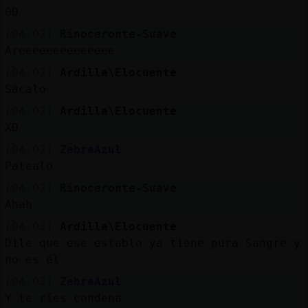
00
[04:02]
Rinoceronte-Suave
Areeeeeeeeeeeeee
[04:02]
Ardilla\Elocuente
Sácalo
[04:02]
Ardilla\Elocuente
XD
[04:02]
ZebraAzul
Patealo
[04:02]
Rinoceronte-Suave
Ahah
[04:03]
Ardilla\Elocuente
Dile que ese establo ya tiene pura Sangre y
no es él
[04:03]
ZebraAzul
Y te ríes condena