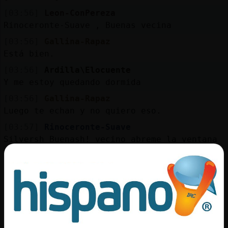
[03:56]
Leon-ConPereza
Rinoceronte-Suave , Buenas vecina
[03:56]
Gallina-Rapaz
Está bien.
[03:56]
Ardilla\Elocuente
Y me estoy quedando dormida
[03:56]
Gallina-Rapaz
Luego te echan y no quiero eso.
[03:57]
Rinoceronte-Suave
Silversh Buenash! vecino abreme la ventana
000
[03:57]
Ardilla\Elocuente
Okis, Bufalo-Feliz
[03:57]
Ardilla\Elocuente
Evashhh te salió un tercer ojo
[03:57]
Ardilla\Elocuente