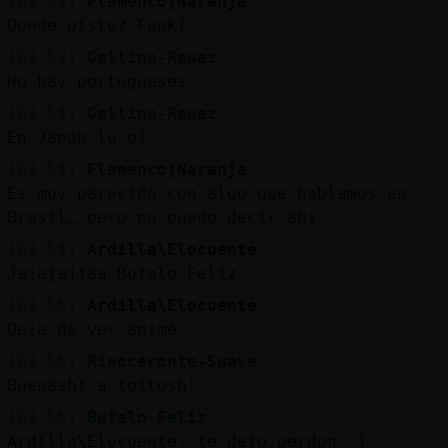
[03:53]
Flamenco}Naranja
Donde oiste? Funk?
[03:53]
Gallina-Rapaz
No hay portugueses
[03:54]
Gallina-Rapaz
En Japón lo oí
[03:54]
Flamenco}Naranja
Es muy parecido con algo que hablamos en
Brasil… pero no puedo decir ahi
[03:54]
Ardilla\Elocuente
Jajajajjaa Bufalo-Feliz
[03:55]
Ardilla\Elocuente
Deja de ver animé
[03:55]
Rinoceronte-Suave
Buenash! a toitosh!
[03:55]
Bufalo-Feliz
Ardilla\Elocuente: te dejo,perdon :)