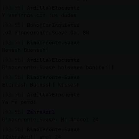
[03:55]
Ardilla\Elocuente
Y venirnos con tus dudas
[03:55]
Buho{ConInquietud
.oO Rinoceronte-Suave Oo. BN
[03:55]
Rinoceronte-Suave
Nenash Buenash!
[03:56]
Ardilla\Elocuente
Rinoceronte-Suave holaaaaa bonita!!!
[03:56]
Rinoceronte-Suave
Etereash Buenash! kissesh
[03:56]
Ardilla\Elocuente
Ya me perdí
[03:56]
ZebraAzul
Rinoceronte-Suave: Mi Amoool 24
[03:56]
Rinoceronte-Suave
[ZebraAzul] amol 24