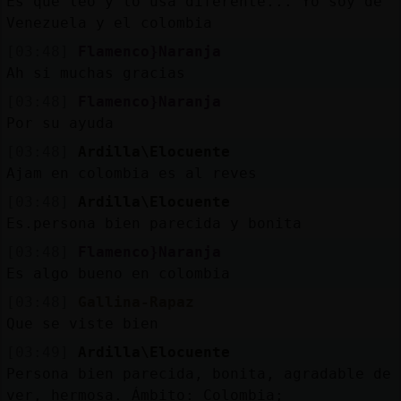
Es que leo y lo usa diferente... Yo soy de
Venezuela y el colombia
[03:48]
Flamenco}Naranja
Ah si muchas gracias
[03:48]
Flamenco}Naranja
Por su ayuda
[03:48]
Ardilla\Elocuente
Ajam en colombia es al reves
[03:48]
Ardilla\Elocuente
Es.persona bien parecida y bonita
[03:48]
Flamenco}Naranja
Es algo bueno en colombia
[03:48]
Gallina-Rapaz
Que se viste bien
[03:49]
Ardilla\Elocuente
Persona bien parecida, bonita, agradable de
ver, hermosa. Ámbito: Colombia;