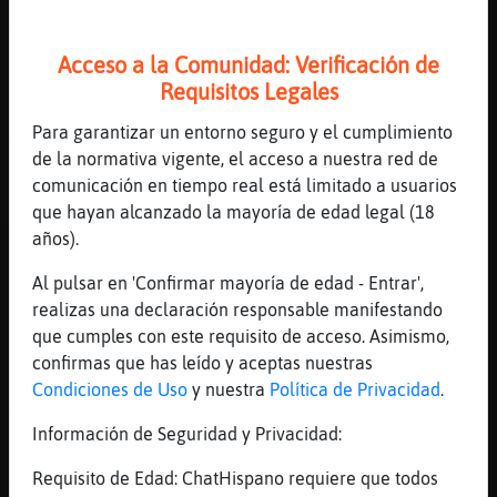
XD
[03:57]
ZebraAzul
Acceso a la Comunidad: Verificación de
jaja
Requisitos Legales
[03:57]
Gallina-Rapaz
Para garantizar un entorno seguro y el cumplimiento
Gatúbela le tiene miedo a la bola de
de la normativa vigente, el acceso a nuestra red de
estambre
comunicación en tiempo real está limitado a usuarios
[03:57]
Ardilla\Elocuente
que hayan alcanzado la mayoría de edad legal (18
Me asusta
años).
[03:57]
Rinoceronte-Suave
Al pulsar en 'Confirmar mayoría de edad - Entrar',
Siiiiiiiiii el ojo k to lo ve etereash 00
realizas una declaración responsable manifestando
[03:58]
Ardilla\Elocuente
que cumples con este requisito de acceso. Asimismo,
No me asustes
confirmas que has leído y aceptas nuestras
Condiciones de Uso
y nuestra
Política de Privacidad
.
[03:58]
Leon-ConPereza
Ta lloviendo Vecina xD
Información de Seguridad y Privacidad:
[03:58]
Ardilla\Elocuente
Requisito de Edad: ChatHispano requiere que todos
XD