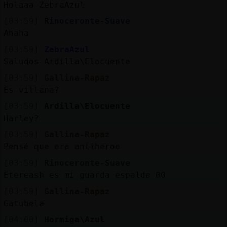
Holaaa ZebraAzul
[03:59]
Rinoceronte-Suave
Ahaha
[03:59]
ZebraAzul
Saludos Ardilla\Elocuente
[03:59]
Gallina-Rapaz
Es villana?
[03:59]
Ardilla\Elocuente
Harley?
[03:59]
Gallina-Rapaz
Pensé que era antiheroe
[03:59]
Rinoceronte-Suave
Etereash es mi guarda espalda 00
[03:59]
Gallina-Rapaz
Gatubela
[04:00]
Hormiga\Azul