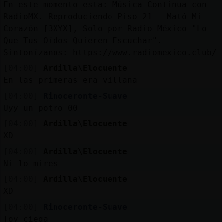
En este momento esta: Música Continua con
RadioMX. Reproduciendo Piso 21 - Mató Mi
Corazón [3XYX], Solo por Radio México "Lo
Que Tus Oídos Quieren Escuchar".
Sintonízanos: https://www.radiomexico.club/
[04:00]
Ardilla\Elocuente
En las primeras era villana
[04:00]
Rinoceronte-Suave
Uyy un potro 00
[04:00]
Ardilla\Elocuente
XD
[04:00]
Ardilla\Elocuente
Ni lo mires
[04:00]
Ardilla\Elocuente
XD
[04:00]
Rinoceronte-Suave
Toy ciega