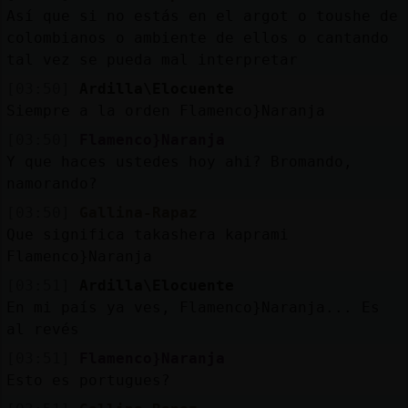
Así que si no estás en el argot o toushe de
colombianos o ambiente de ellos o cantando
tal vez se pueda mal interpretar
[03:50]
Ardilla\Elocuente
Siempre a la orden Flamenco}Naranja
[03:50]
Flamenco}Naranja
Y que haces ustedes hoy ahi? Bromando,
namorando?
[03:50]
Gallina-Rapaz
Que significa takashera kaprami
Flamenco}Naranja
[03:51]
Ardilla\Elocuente
En mi país ya ves, Flamenco}Naranja... Es
al revés
[03:51]
Flamenco}Naranja
Esto es portugues?