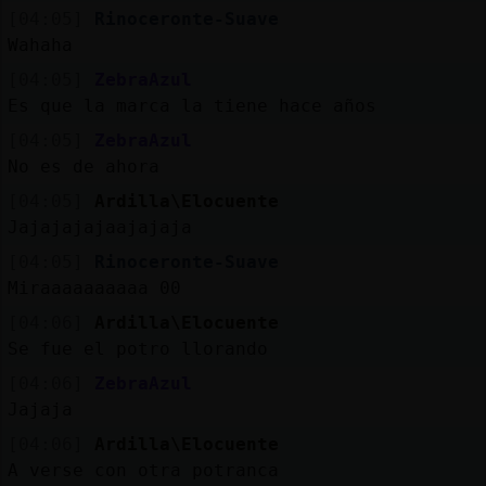
[04:05]
Rinoceronte-Suave
Wahaha
[04:05]
ZebraAzul
Es que la marca la tiene hace años
[04:05]
ZebraAzul
No es de ahora
[04:05]
Ardilla\Elocuente
Jajajajajaajajaja
[04:05]
Rinoceronte-Suave
Miraaaaaaaaaa 00
[04:06]
Ardilla\Elocuente
Se fue el potro llorando
[04:06]
ZebraAzul
Jajaja
[04:06]
Ardilla\Elocuente
A verse con otra potranca