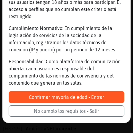
sus usuarios tengan 18 años o más para participar. El
[03:58]
Rinoceronte-Suave
acceso a perfiles que no cumplan este criterio está
Wahaha
restringido.
[03:58]
Rinoceronte-Suave
Cumplimiento Normativo: En cumplimiento de la
Vecino llueve rete mojaso
legislación de servicios de la sociedad de la
[03:58]
Ardilla\Elocuente
información, registramos los datos técnicos de
Dónde está gatúbela?
conexión (IP y puerto) por un periodo de 12 meses.
[03:58]
ZebraAzul
Responsabilidad: Como plataforma de comunicación
Alguien te mira y te vigila Amol
abierta, cada usuario es responsable del
[03:58]
Rinoceronte-Suave
cumplimiento de las normas de convivencia y del
Si amol toi mas vigila k biden
contenido que genera en las salas.
[03:59]
Ardilla\Elocuente
Es una de mis supervillanas favoritas con
Confirmar mayoría de edad - Entrar
Harley Quinn
No cumplo los requisitos - Salir
[03:59]
ZebraAzul
Si lo sabré yo golda
[03:59]
Ardilla\Elocuente