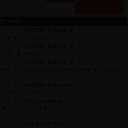
Historia siguiente
R
e
s
e
rv
a
r
lia
s
Mensaje
a
[03:43]
Ardilla\Elocuente
Era un corvette?
[03:43]
Ardilla\Elocuente
A
c
tu
a
liz
a
r
o
n
tra
s
e
ñ
a
O el de anikas?
c
[03:43]
Ardilla\Elocuente
Que el tóxico parezca encorvado no quiere
dexir que use un Corvette
A
c
tu
a
liz
a
r
irtu
a
[03:43]
Ardilla\Elocuente
IP
O será corset
v
l
[03:44]
Gallina-Rapaz
No recuerdo si Nikita tenía un coche que
cambiaba de color
M
is
lo
g
s
[03:44]
Ardilla\Elocuente
b