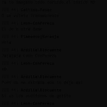
Ya lo imagino todo torcido el tóxico XD
[03:44]
Gallina-Rapaz
O se volvía transparente
M
is
ro
s
[03:44]
Leon-ConPereza
fo
El de n otra dame
[03:44]
Flamenco}Naranja
Hola
R
e
g
is
tra
r
n
a
n
a
[03:44]
Ardilla\Elocuente
u
Jajajaja Leon-ConPereza
c
l
[03:44]
Leon-ConPereza
xD
[03:44]
Ardilla\Elocuente
M
á
s
e
s
tio
n
e
s
g
Pues no me extraña que lo deje así
[03:44]
Ardilla\Elocuente
Si ya los audífonos de gatito
[03:44]
Leon-ConPereza