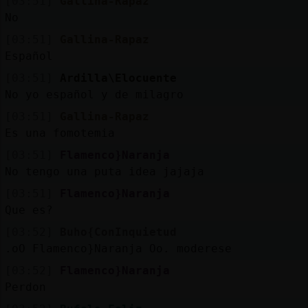
[03:51]
Gallina-Rapaz
No
[03:51]
Gallina-Rapaz
Español
[03:51]
Ardilla\Elocuente
No yo español y de milagro
[03:51]
Gallina-Rapaz
Es una fomotemia
[03:51]
Flamenco}Naranja
No tengo una puta idea jajaja
[03:51]
Flamenco}Naranja
Que es?
[03:52]
Buho{ConInquietud
.oO Flamenco}Naranja Oo. moderese
[03:52]
Flamenco}Naranja
Perdon