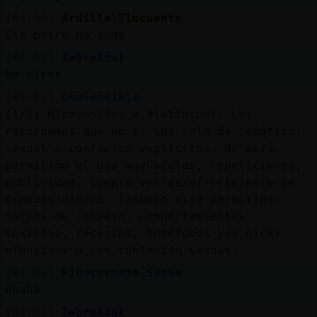
[04:00]
Ardilla\Elocuente
Ese potro no anda
[04:01]
ZebraAzul
No mires
[04:01]
OsoSensible
[1/1] Bienvenidos a #latinchat. Les
recordamos que no es una sala de temática:
sexual o contactos explícitos. No está
permitido el uso mayúsculas, repeticiones,
publicidad, compra-ventas/ofrecimiento de
trabajo-dinero. Tampoco está permitido:
faltas de respeto, comportamientos
sexistas, racistas, homófobos y/o nicks
ofensivos o con contenido sexual.
[04:01]
Rinoceronte-Suave
Ahaha
[04:01]
ZebraAzul