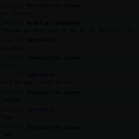
[04:06]
Rinoceronte-Suave
Se rindio
[04:06]
Ardilla\Elocuente
Papish le dijo con lo mí no te metas... :P
[04:06]
ZebraAzul
Lo bote
[04:06]
Rinoceronte-Suave
Siii
[04:07]
ZebraAzul
Así es que cuido lo mio
[04:07]
Rinoceronte-Suave
Hahaha
[04:08]
ZebraAzul
Tam
[04:08]
Rinoceronte-Suave
Tad