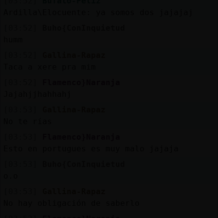
[03:52]
Bufalo-Feliz
Ardilla\Elocuente: ya somos dos jajajaj
[03:52]
Buho{ConInquietud
humm
[03:52]
Gallina-Rapaz
Taca a xere pra mim
[03:52]
Flamenco}Naranja
Jajahjjhahhahj
[03:53]
Gallina-Rapaz
No te rías
[03:53]
Flamenco}Naranja
Esto en portugues es muy malo jajaja
[03:53]
Buho{ConInquietud
o.o
[03:53]
Gallina-Rapaz
No hay obligación de saberlo