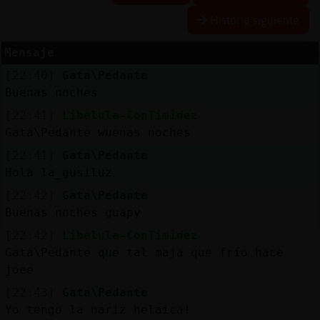
Historia siguiente
Mensaje
Reserva
[22:40]
Gata\Pedante
alias
Buenas noches
[22:41]
Libelula-ConTimidez
Gata\Pedante wuenas noches
Actuali
[22:41]
Gata\Pedante
contras
Hola la_gusiluz
[22:42]
Gata\Pedante
Buenas noches guapy
Actuali
[22:42]
Libelula-ConTimidez
IP
Gata\Pedante que tal maja que frío hace
virtual
joee
[22:43]
Gata\Pedante
Yo tengo la nariz helaica!