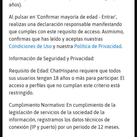
cicina y vi q minmae habia dejado la
años).
ventana abierta xD
Al pulsar en 'Confirmar mayoría de edad - Entrar',
[22:46]
Gata\Pedante
realizas una declaración responsable manifestando
Esta todo cerrado, como no sea un fantasma
que cumples con este requisito de acceso. Asimismo,
[22:46]
Oso-Suave
confirmas que has leído y aceptas nuestras
O_O
Condiciones de Uso
y nuestra
Política de Privacidad
.
[22:46]
Gata\Pedante
Información de Seguridad y Privacidad:
Hola quierochat141
Requisito de Edad: ChatHispano requiere que todos
[22:46]
Oso-Suave
sus usuarios tengan 18 años o más para participar. El
Holaa julitaaa Gata\Pedante
acceso a perfiles que no cumplan este criterio está
[22:47]
Gata\Pedante
restringido.
Voy a hacer gateras en las puertas
Cumplimiento Normativo: En cumplimiento de la
[22:48]
Oso-Suave
legislación de servicios de la sociedad de la
Uf x ahi entrarᠦrio juliaaa
información, registramos los datos técnicos de
[22:48]
Oso-Suave
conexión (IP y puerto) por un periodo de 12 meses.
Brrr