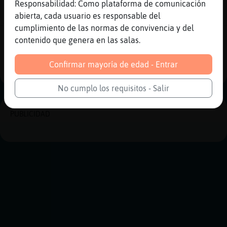
Responsabilidad: Como plataforma de comunicación
[22:48]
Libelula-ConTimidez
abierta, cada usuario es responsable del
aun que este todo cerrado entra,el frío
cumplimiento de las normas de convivencia y del
contenido que genera en las salas.
Reportar
Historia anterior
Historia siguiente
Confirmar mayoría de edad - Entrar
No cumplo los requisitos - Salir
PUBLICIDAD