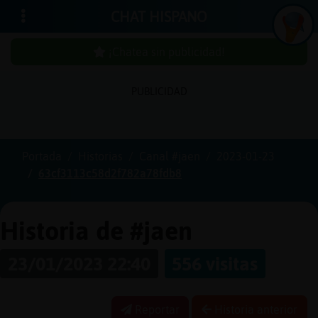
CHAT HISPANO
¡Chatea sin publicidad!
PUBLICIDAD
Iniciar
sesión
Portada
Historias
Canal #jaen
2023-01-23
63cf3113c58d2f782a78fdb8
¡Chatea
sin
publici
Historia de #jaen
23/01/2023 22:40
556 visitas
Crear
una
Reportar
Historia anterior
cuenta