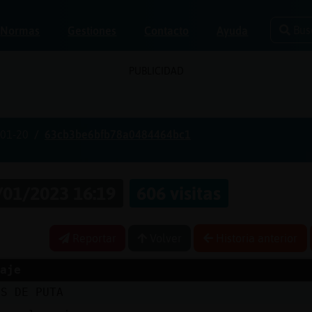
Bus
Normas
Gestiones
Contacto
Ayuda
PUBLICIDAD
01-20
63cb3be6bfb78a0484464bc1
/01/2023 16:19
606 visitas
Reportar
Volver
Historia anterior
aje
OS DE PUTA