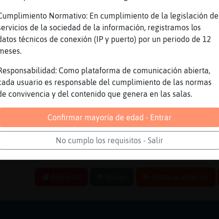
ajjaj
Cumplimiento Normativo: En cumplimiento de la legislación de
servicios de la sociedad de la información, registramos los
nes mi voto
datos técnicos de conexión (IP y puerto) por un periodo de 12
meses.
ero que venga a la inauguraci�n
Responsabilidad: Como plataforma de comunicación abierta,
cobard�m᳠bien
cada usuario es responsable del cumplimiento de las normas
tos o cerca?
de convivencia y del contenido que genera en las salas.
te el bot󮠤e la ignorancia aplicarlo
Confirmar mayoría de edad - Entrar
s divertido leer a ga񡮥s asi
siente uno m᳠persona cuando asoman estos ejem
No cumplo los requisitos - Salir
uhhhh
Reportar
Volver
Historia anterior