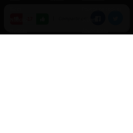
Blogs
Política de cookies
|
Compartir en:
Facebook
Twitter
-17
Noticias
Soporte
Normas
Anunciantes
Estadísticas
Historias
Tu foro gratis