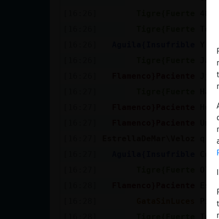
Mis blogs
[16:26]
Tigre{Fuerte
489
[16:26]
Tigre{Fuerte
Tom
[16:26]
Aguila{Insufrible
Y t
Mis foros
[16:26]
Tigre{Fuerte
Jaj
[16:26]
Flamenco}Paciente
Jjj
[16:27]
Tigre{Fuerte
Hay
Registrar
un canal
[16:27]
Flamenco}Paciente
Hos
[16:27]
Flamenco}Paciente
Una
[16:27]
EstrellaDeMar\Veloz
q p
Más
[16:27]
Aguila{Insufrible
Com
gestiones
[16:27]
Tigre{Fuerte
Ol頰
[16:28]
Flamenco}Paciente
Est
[16:28]
GataSinLuces
Pip
[16:28]
Tigre{Fuerte
Te 