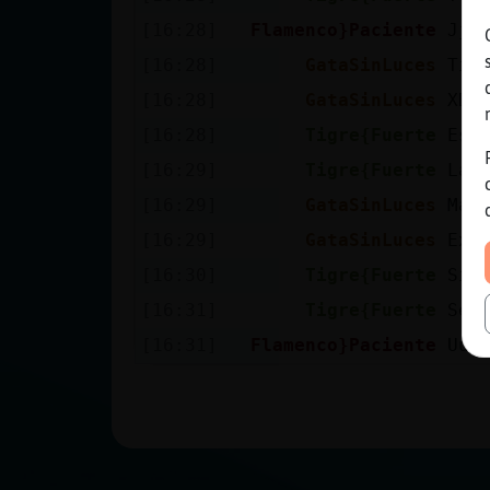
[16:28]
Flamenco}Paciente
Jjj
[16:28]
GataSinLuces
Tie
[16:28]
GataSinLuces
XD
[16:28]
Tigre{Fuerte
Esp
[16:29]
Tigre{Fuerte
La 
[16:29]
GataSinLuces
Mar
[16:29]
GataSinLuces
Exis
[16:30]
Tigre{Fuerte
Si e
[16:31]
Tigre{Fuerte
Se 
[16:31]
Flamenco}Paciente
Uuu