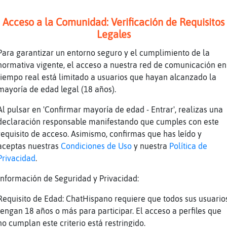
3..Ņ. eres un bocas,queda demostrado
Acceso a la Comunidad: Verificación de Requisitos
ate dos tilas
Legales
u un hijo hija de puta
Para garantizar un entorno seguro y el cumplimiento de la
ajaja
normativa vigente, el acceso a nuestra red de comunicación en
tiempo real está limitado a usuarios que hayan alcanzado la
ajjaj
mayoría de edad legal (18 años).
 que ser lelo...
Al pulsar en 'Confirmar mayoría de edad - Entrar', realizas una
tia
declaración responsable manifestando que cumples con este
s palomitas??
requisito de acceso. Asimismo, confirmas que has leído y
esadilla de tos en general
aceptas nuestras
Condiciones de Uso
y nuestra
Política de
Privacidad
.
eme la polla tu y tu puta madre y tos tus MUE
or ti, 4893
Información de Seguridad y Privacidad:
o estᠨoy etretenido
Requisito de Edad: ChatHispano requiere que todos sus usuario
as y cubata
tengan 18 años o más para participar. El acceso a perfiles que
no cumplan este criterio está restringido.
haremos el monumento al m᳠payaso, 4893