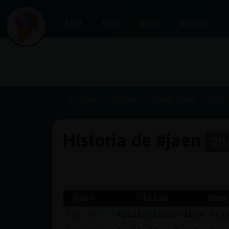
Chat
Foro
Blogs
Noticias
Iniciar
sesión
Portada
Historias
Canal #jaen
2023-
Historia de #jaen
20
¡Chatea
sin
publicidad!
Hour
Alias
Mens
[16:19]
Aguila{Insufrible
HIJ
Crear
una