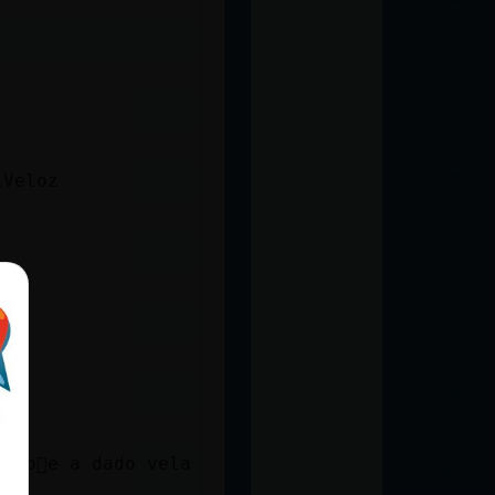
\Veloz
 co񯠴e a dado vela