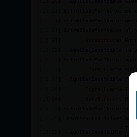
[16:20]
Aguila{Insufrible
Sie
cuenta
[16:21]
EstrellaDeMar\Veloz
el 
[16:21]
EstrellaDeMar\Veloz
per
[16:21]
EstrellaDeMar\Veloz
al 
Reservar
[16:21]
GataSinLuces
Mar
alias
[16:22]
Aguila{Insufrible
Tu 
[16:23]
EstrellaDeMar\Veloz
aqu
Actualizar
[16:23]
Tigre{Fuerte
4893
contraseña
[16:23]
Aguila{Insufrible
Fol
[16:24]
Tigre{Fuerte
Y a
[16:24]
GataSinLuces
Mar
Actualizar
[16:24]
EstrellaDeMar\Veloz
de 
IP virtual
[16:25]
Pantera}ConTimidez
hol
Tig
[16:25]
Aguila{Insufrible
en 