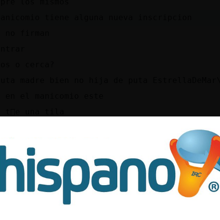
mpre los mismos
manicomio tiene alguna nueva inscripcion
o no firman
entrar
tos o cerca?
puta madre bien no hija de puta EstrellaDeMar
i en el manicomio este
 t󭡴e una tila
landose a to kiski
 ti que te importa si es as�?
tos o cerca
quien hablais?
a
re{Fuerte comete una mierda subnormal ati kien
este entierro hijo o hija de puta