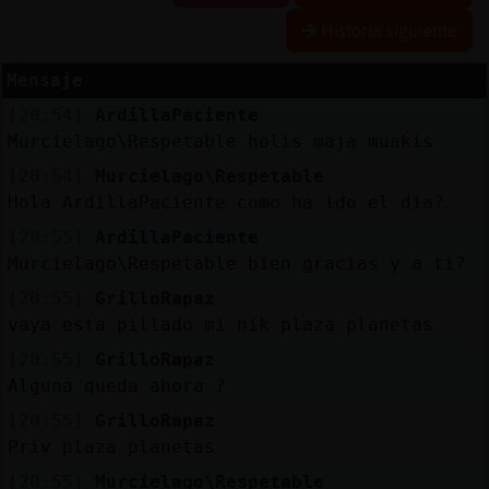
Historia siguiente
Mensaje
Reserva
[20:54]
ArdillaPaciente
alias
Murcielago\Respetable holis maja muakis
[20:54]
Murcielago\Respetable
Hola ArdillaPaciente como ha ido el dia?
Actuali
[20:55]
ArdillaPaciente
contras
Murcielago\Respetable bien gracias y a ti?
[20:55]
GrilloRapaz
vaya esta pillado mi nik plaza planetas
Actuali
[20:55]
GrilloRapaz
IP
Alguna queda ahora ?
virtual
[20:55]
GrilloRapaz
Priv plaza planetas
[20:55]
Murcielago\Respetable