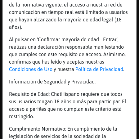
mira a mi me pone enferma el bot este
de la normativa vigente, el acceso a nuestra red de
[20:58]
GrilloRapaz
comunicación en tiempo real está limitado a usuarios
bueno hoy no hace tanto frio ayer hizo mas
que hayan alcanzado la mayoría de edad legal (18
plaza planetas
años).
[20:58]
GrilloRapaz
Al pulsar en 'Confirmar mayoría de edad - Entrar',
Aqui mucho ArdillaPaciente plaza planetas
realizas una declaración responsable manifestando
[20:58]
ArdillaPaciente
que cumples con este requisito de acceso. Asimismo,
ignore al bot alee
confirmas que has leído y aceptas nuestras
Condiciones de Uso
y nuestra
Política de Privacidad
.
[20:58]
GrilloRapaz
Alguna por Martos queda ? plaza planetas
Información de Seguridad y Privacidad:
[20:58]
GrilloRapaz
Requisito de Edad: ChatHispano requiere que todos
pues sera hay Julia plaza plaentas
sus usuarios tengan 18 años o más para participar. El
[20:59]
GrilloRapaz
acceso a perfiles que no cumplan este criterio está
los planetas nunca me han gustado plaza
restringido.
planetas
Cumplimiento Normativo: En cumplimiento de la
[20:59]
GrilloRapaz
legislación de servicios de la sociedad de la
Mujer x Capi plaza planetas