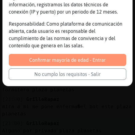
información, registramos los datos técnicos de
[20:59]
GrilloRapaz
conexión (IP y puerto) por un periodo de 12 meses.
forastero si tu solo los ves como estrellas
plaza planetas
Responsabilidad: Como plataforma de comunicación
abierta, cada usuario es responsable del
[20:59]
GrilloRapaz
cumplimiento de las normas de convivencia y del
Nadie aburrido plaza planetas
contenido que genera en las salas.
[20:59]
GrilloRapaz
jajajajajaja plaza planetas
Confirmar mayoría de edad - Entrar
[20:59]
GrilloRapaz
Ola plaza planetas
No cumplo los requisitos - Salir
[20:59]
GrilloRapaz
forastero plaza planetas
[21:00]
GrilloRapaz
mira a mi me pone enferma�el bot este plaza
planetas
[21:00]
GrilloRapaz
Alguno por privado plaza planetas