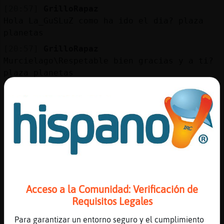
[20:57]
GrilloRapaz
Hola La_GuSLuZ como ha ido el dia? plaza
planetas
[20:57]
GrilloRapaz
Murcielago\Respetable bien gracias y a ti?
plaza planetas
[20:57]
Murcielago\Respetable
fotastero si tu solo los ves como estrellas
[20:57]
ArdillaPaciente
jajajajajajaja
[20:57]
Murcielago\Respetable
forastero
[20:58]
GrilloRapaz
Bien, pasando frio�y ya calentita en casa
Acceso a la Comunidad: Verificación de
plaza planetas
Requisitos Legales
[20:58]
Murcielago\Respetable
Para garantizar un entorno seguro y el cumplimiento