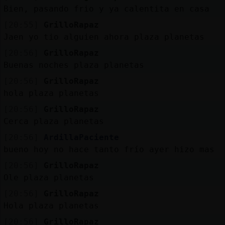
Mis
Bien, pasando frio y ya calentita en casa
blogs
[20:55]
GrilloRapaz
Jaen yo tio alguien ahora plaza planetas
[20:56]
GrilloRapaz
Mis
Buenas noches plaza planetas
foros
[20:56]
GrilloRapaz
hola plaza planetas
[20:56]
GrilloRapaz
Registr
Cerca plaza planetas
un
[20:56]
ArdillaPaciente
canal
bueno hoy no hace tanto frío ayer hizo mas
[20:56]
GrilloRapaz
Ole plaza planetas
Más
[20:56]
GrilloRapaz
gestion
Hola plaza planetas
[20:56]
GrilloRapaz