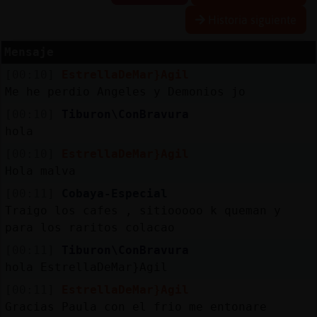
Historia siguiente
Mensaje
Reserva
[00:10]
EstrellaDeMar}Agil
alias
Me he perdio Angeles y Demonios jo
[00:10]
Tiburon\ConBravura
hola
Actuali
[00:10]
EstrellaDeMar}Agil
contras
Hola malva
[00:11]
Cobaya-Especial
Traigo los cafes , sitiooooo k queman y
Actuali
para los raritos colacao
IP
[00:11]
Tiburon\ConBravura
virtual
hola EstrellaDeMar}Agil
[00:11]
EstrellaDeMar}Agil
Gracias Paula con el frio me entonare