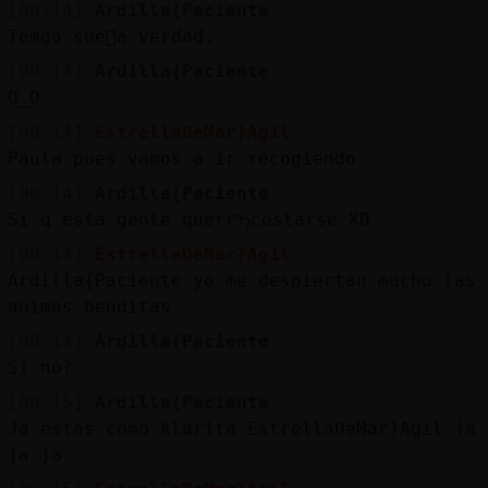
[00:14]
Ardilla{Paciente
Temgo sue񯠬a verdad.
[00:14]
Ardilla{Paciente
O_O
[00:14]
EstrellaDeMar}Agil
Paula pues vamos a ir recogiendo
[00:14]
Ardilla{Paciente
Si q esta gente querrᠡcostarse XD
[00:14]
EstrellaDeMar}Agil
Ardilla{Paciente yo me despiertan mucho las
animas benditas
[00:14]
Ardilla{Paciente
Si no?
[00:15]
Ardilla{Paciente
Ja estas como klarita EstrellaDeMar}Agil ja
ja ja