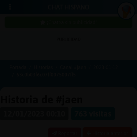
CHAT HISPANO
¡Chatea sin publicidad!
PUBLICIDAD
Iniciar
sesión
Portada
Historias
Canal #jaen
2023-01-12
63c0b03f6c07ff0075007ff5
¡Chatea
sin
publici
Historia de #jaen
12/01/2023 00:10
763 visitas
Crear
una
Reportar
Historia anterior
cuenta