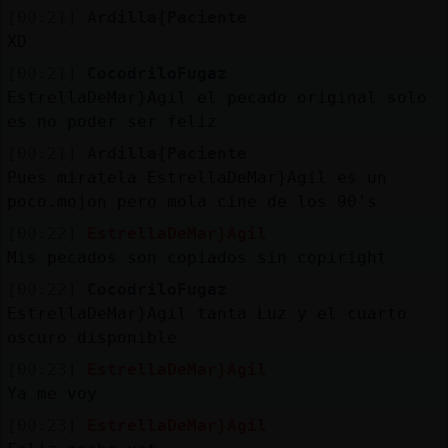
[00:21]
Ardilla{Paciente
XD
[00:21]
CocodriloFugaz
EstrellaDeMar}Agil el pecado original solo
es no poder ser feliz
[00:21]
Ardilla{Paciente
Pues miratela EstrellaDeMar}Agil es un
poco.mojon pero mola cine de los 90's
[00:22]
EstrellaDeMar}Agil
Mis pecados son copiados sin copiright
[00:22]
CocodriloFugaz
EstrellaDeMar}Agil tanta Luz y el cuarto
oscuro disponible
[00:23]
EstrellaDeMar}Agil
Ya me voy
[00:23]
EstrellaDeMar}Agil