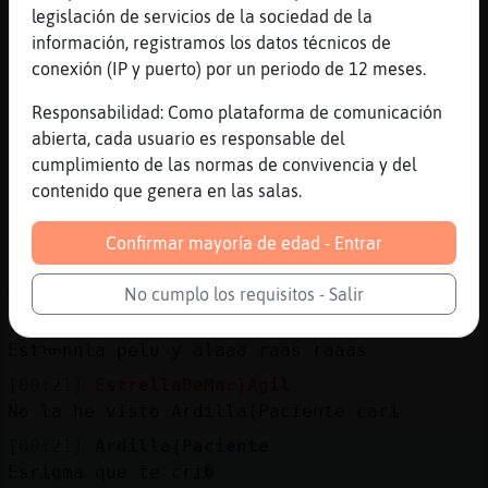
legislación de servicios de la sociedad de la
Se viene stigmata al canto
información, registramos los datos técnicos de
[00:20]
Ardilla{Paciente
conexión (IP y puerto) por un periodo de 12 meses.
Como la peli la vieron?
Responsabilidad: Como plataforma de comunicación
[00:20]
Ardilla{Paciente
abierta, cada usuario es responsable del
Una tipa q es peluquera q es la pateicia
cumplimiento de las normas de convivencia y del
arqiette la de la serie esa medium
contenido que genera en las salas.
[00:20]
Ardilla{Paciente
Solo q ahi estaba como una vaca.
Confirmar mayoría de edad - Entrar
[00:20]
Ardilla{Paciente
A la muchacha le salen estigmas de repente
No cumplo los requisitos - Salir
[00:21]
Ardilla{Paciente
Estᠥnnla pelu y alaaa raas raaas
[00:21]
EstrellaDeMar}Agil
No la he visto Ardilla{Paciente cari
[00:21]
Ardilla{Paciente
Esrigma que te cri�