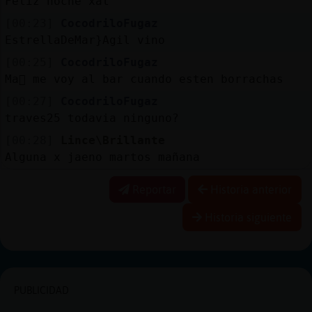
Feliz noche xat
[00:23]
CocodriloFugaz
EstrellaDeMar}Agil vino
[00:25]
CocodriloFugaz
Ma񡮡 me voy al bar cuando esten borrachas
[00:27]
CocodriloFugaz
traves25 todavia ninguno?
[00:28]
Lince\Brillante
Alguna x jaeno martos mañana
Reportar
Historia anterior
Historia siguiente
PUBLICIDAD