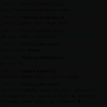
Mis
[00:12]
EstrellaDeMar}Agil
blogs
Hola Tiburon\ConBravura muak!
[00:12]
Tiburon\ConBravura
EstrellaDeMar}Agil muak maja
Mis
[00:12]
EstrellaDeMar}Agil
foros
No hay zueño cuadrilla?
[00:13]
Ardilla{Paciente
Cafelillos mmmmm
Registr
[00:13]
Tiburon\ConBravura
un
no hay no
canal
[00:13]
Cobaya-Especial
*EstrellaDeMar}Agil* yo si tengo
[00:13]
Ardilla{Paciente
Si EstrellaDeMar}Agil yo stoy cansaillo
Más
ultimamente no descanso bien me despierto
gestion
cansado ynvon dolor de lumbares �