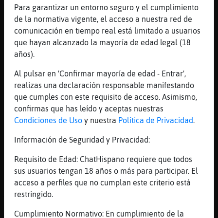
[00:18]
EstrellaDeMar}Agil
Para garantizar un entorno seguro y el cumplimiento
Bendito sea el poder de Cristo!
de la normativa vigente, el acceso a nuestra red de
[00:18]
Ardilla{Paciente
comunicación en tiempo real está limitado a usuarios
Le computarᠡ ella su periko a la hora de
que hayan alcanzado la mayoría de edad legal (18
aser la declarasion de la renta?
años).
[00:18]
Ardilla{Paciente
Al pulsar en 'Confirmar mayoría de edad - Entrar',
XD
realizas una declaración responsable manifestando
[00:18]
Ardilla{Paciente
que cumples con este requisito de acceso. Asimismo,
Le descontarᠣomo un hijo tonto?
confirmas que has leído y aceptas nuestras
Condiciones de Uso
y nuestra
Política de Privacidad
.
[00:18]
EstrellaDeMar}Agil
Es dependiente y minusvalia superorzal 33%
Información de Seguridad y Privacidad:
[00:19]
CocodriloFugaz
Requisito de Edad: ChatHispano requiere que todos
EstrellaDeMar}Agil ten cuidao con la Pasion
sus usuarios tengan 18 años o más para participar. El
, te aparecen estigmas
acceso a perfiles que no cumplan este criterio está
[00:19]
EstrellaDeMar}Agil
restringido.
Tengo ya un herpes labial, viene de camino
Cumplimiento Normativo: En cumplimiento de la
[00:20]
Ardilla{Paciente