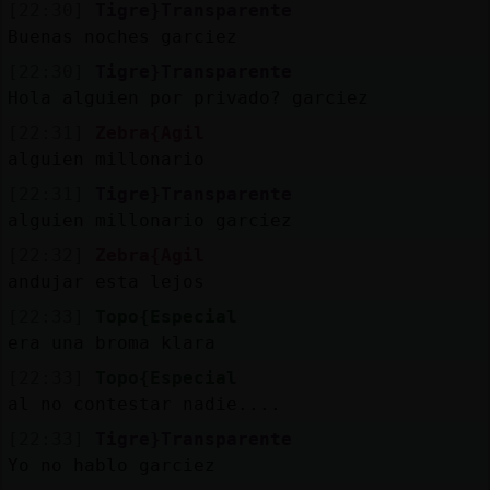
[22:30]
Tigre}Transparente
Buenas noches garciez
[22:30]
Tigre}Transparente
Hola alguien por privado? garciez
[22:31]
Zebra{Agil
alguien millonario
[22:31]
Tigre}Transparente
alguien millonario garciez
[22:32]
Zebra{Agil
andujar esta lejos
[22:33]
Topo{Especial
era una broma klara
[22:33]
Topo{Especial
al no contestar nadie....
[22:33]
Tigre}Transparente
Yo no hablo garciez