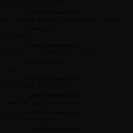
gracias quierochat523
[22:38]
Tigre}Transparente
me acordare mas del primer nombre garciez
[22:38]
Zebra{Agil
al yeso no
[22:38]
Tigre}Transparente
ahhh pos si son bbarillas garciez
[22:38]
Topo{Especial
y eso?
[22:38]
Tigre}Transparente
utiles para sosa garciez
[22:38]
Tigre}Transparente
y para el yeso, no? garciez
[22:38]
Tigre}Transparente
al yeso no garciez
[22:38]
Tigre}Transparente