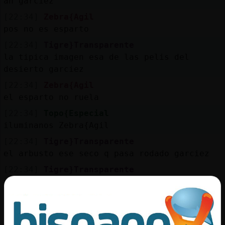
ah garciez
[22:34]
Zebra{Agil
pos no es esparto
[22:34]
Tigre}Transparente
la tipica imagen esa de las pelis del
desierto garciez
[22:34]
Zebra{Agil
el esparto no ruela
[22:34]
Topo{Especial
iluminanos Zebra{Agil
[22:34]
Tigre}Transparente
el arbusto ese seco q pasa rodado garciez
[22:34]
Tigre}Transparente
comprende garciez
[22:34]
Topo{Especial
que es. entonces?