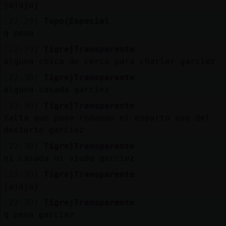
Mis
jajajaj
blogs
[22:29]
Topo{Especial
q pena
[22:29]
Tigre}Transparente
alguna chica de cerca para charlar garciez
Mis
foros
[22:30]
Tigre}Transparente
alguna casada garciez
[22:30]
Tigre}Transparente
falta que pase rodando el esparto ese del
Registr
desierto garciez
un
canal
[22:30]
Tigre}Transparente
ni casada ni viuda garciez
[22:30]
Tigre}Transparente
jajajaj
Más
[22:30]
Tigre}Transparente
gestion
q pena garciez