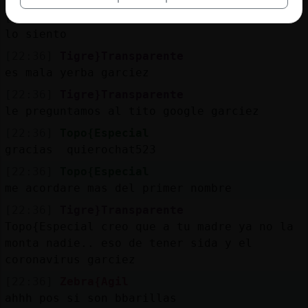
[22:36]
Topo{Especial
lo siento
[22:36]
Tigre}Transparente
es mala yerba garciez
[22:36]
Tigre}Transparente
le preguntamos al tito google garciez
[22:36]
Topo{Especial
gracias quierochat523
[22:36]
Topo{Especial
me acordare mas del primer nombre
[22:36]
Tigre}Transparente
Topo{Especial creo que a tu madre ya no la
monta nadie.. eso de tener sida y el
coronavirus garciez
[22:36]
Zebra{Agil
ahhh pos si son bbarillas