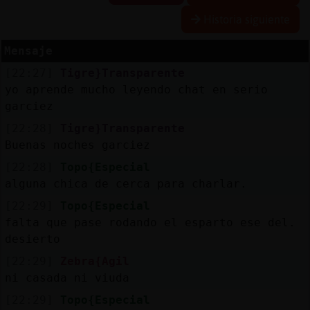
Historia siguiente
Mensaje
Reserva
[22:27]
Tigre}Transparente
alias
yo aprende mucho leyendo chat en serio
garciez
[22:28]
Tigre}Transparente
Actuali
Buenas noches garciez
contras
[22:28]
Topo{Especial
alguna chica de cerca para charlar.
[22:29]
Topo{Especial
Actuali
falta que pase rodando el esparto ese del.
IP
desierto
virtual
[22:29]
Zebra{Agil
ni casada ni viuda
[22:29]
Topo{Especial