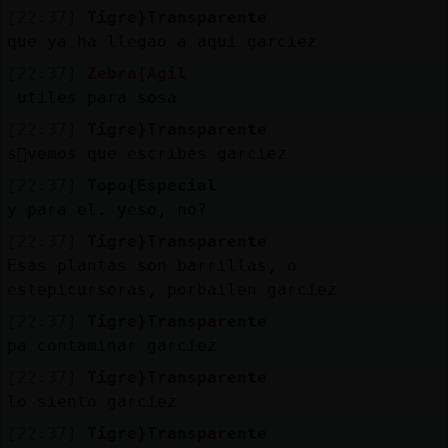
[22:37]
Tigre}Transparente
que ya ha llegao a aqui garciez
[22:37]
Zebra{Agil
utiles para sosa
[22:37]
Tigre}Transparente
s󬯠vemos que escribes garciez
[22:37]
Topo{Especial
y para el. yeso, no?
[22:37]
Tigre}Transparente
Esas plantas son barrillas, o
estepicursoras, porbailen garciez
[22:37]
Tigre}Transparente
pa contaminar garciez
[22:37]
Tigre}Transparente
lo siento garciez
[22:37]
Tigre}Transparente