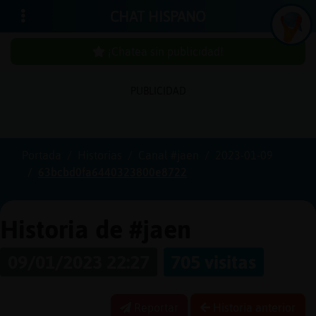
CHAT HISPANO
¡Chatea sin publicidad!
PUBLICIDAD
Iniciar
sesión
Portada
Historias
Canal #jaen
2023-01-09
63bcbd0fa6440323800e8722
¡Chatea
sin
publici
Historia de #jaen
09/01/2023 22:27
705 visitas
Crear
una
Reportar
Historia anterior
cuenta