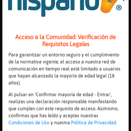
[22:34]
Tigre}Transparente
imagine q seria esparto garciez
[22:34]
Topo{Especial
yo no lo sé, la verdad
[22:34]
Tigre}Transparente
Acceso a la Comunidad: Verificación de
pos no es esparto garciez
Requisitos Legales
[22:34]
Zebra{Agil
Para garantizar un entorno seguro y el cumplimiento
pos no se
de la normativa vigente, el acceso a nuestra red de
[22:35]
Zebra{Agil
comunicación en tiempo real está limitado a usuarios
es mala yerba
que hayan alcanzado la mayoría de edad legal (18
[22:35]
Tigre}Transparente
años).
Alg�n activo en Ja鮠yo joven y guapete
Al pulsar en 'Confirmar mayoría de edad - Entrar',
garciez
realizas una declaración responsable manifestando
[22:35]
Topo{Especial
que cumples con este requisito de acceso. Asimismo,
le preguntamos al. tito google
confirmas que has leído y aceptas nuestras
[22:35]
Tigre}Transparente
Condiciones de Uso
y nuestra
Política de Privacidad
.
el�esparto no ruela garciez