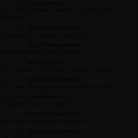
[22:33]
Topo{Especial
la tipica imagen esa de las pelis del
desierto
[22:33]
Tigre}Transparente
alguien por andujar garciez
[22:33]
Tigre}Transparente
andujar esta lejos garciez
[22:33]
Topo{Especial
el. arbusto. ese seco. q pasa rodado
[22:33]
Tigre}Transparente
por que ha dicho el esparto? garciez
[22:33]
Topo{Especial
imagine q seria esparto
[22:33]
Tigre}Transparente
era una broma klara garciez
[22:34]
Tigre}Transparente