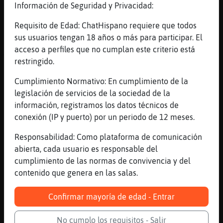
Información de Seguridad y Privacidad:
[22:35]
Tigre}Transparente
iluminanos Zebra{Agil garciez
Requisito de Edad: ChatHispano requiere que todos
sus usuarios tengan 18 años o más para participar. El
[22:35]
Topo{Especial
acceso a perfiles que no cumplan este criterio está
Amaya creo q no te lee nadie...
restringido.
[22:35]
Zebra{Agil
que ya ha llegao a aqui
Cumplimiento Normativo: En cumplimiento de la
legislación de servicios de la sociedad de la
[22:35]
Tigre}Transparente
información, registramos los datos técnicos de
que es entonces? garciez
conexión (IP y puerto) por un periodo de 12 meses.
[22:35]
Topo{Especial
solo vemos que escribes
Responsabilidad: Como plataforma de comunicación
abierta, cada usuario es responsable del
[22:35]
Zebra{Agil
cumplimiento de las normas de convivencia y del
pa contaminar
contenido que genera en las salas.
[22:35]
Tigre}Transparente
yo no lo s鬠la verdad garciez
Confirmar mayoría de edad - Entrar
[22:36]
Tigre}Transparente
pos no se
No cumplo los requisitos - Salir