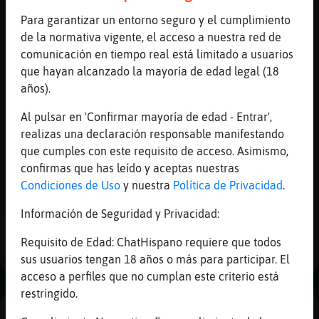
Mis
Para garantizar un entorno seguro y el cumplimiento
blogs
Canal #jaen
-
03/12/2022 14:23
de la normativa vigente, el acceso a nuestra red de
comunicación en tiempo real está limitado a usuarios
Rana}Debil
: Que bebemos
que hayan alcanzado la mayoría de edad legal (18
Rana}Debil
: Jjjjj
Mis
años).
Rana}Debil
: Leche en polbo
foros
Al pulsar en 'Confirmar mayoría de edad - Entrar',
Rana}Debil
: Jjjjjj
realizas una declaración responsable manifestando
Rana}Debil
: Trabajando el Dinio
que cumples con este requisito de acceso. Asimismo,
...
confirmas que has leído y aceptas nuestras
Registr
Condiciones de Uso
y nuestra
Política de Privacidad
.
un
23 líneas de 2 usuarios
769 visitas
2 puntos
canal
Información de Seguridad y Privacidad:
1
Requisito de Edad: ChatHispano requiere que todos
sus usuarios tengan 18 años o más para participar. El
Más
acceso a perfiles que no cumplan este criterio está
gestion
restringido.
PUBLICIDAD