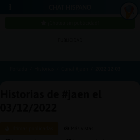
CHAT HISPANO
¡Chatea sin publicidad!
PUBLICIDAD
Iniciar
sesión
Portada
Historias
Canal #jaen
2022-12-03
¡Chatea
sin
Historias de #jaen el
publici
03/12/2022
Crear
Últimas publicadas
Más vistas
una
cuenta