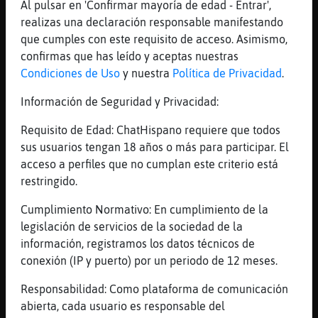
[17:02]
Oveja-Suave
Al pulsar en 'Confirmar mayoría de edad - Entrar',
Biennnn!!! Lo consigui󬣨icos
realizas una declaración responsable manifestando
que cumples con este requisito de acceso. Asimismo,
[17:02]
Rinoceronte}ConPereza
confirmas que has leído y aceptas nuestras
Hola
Condiciones de Uso
y nuestra
Política de Privacidad
.
[17:02]
Oveja-Suave
A�n m᳠infantil que el anterior
Información de Seguridad y Privacidad:
[17:02]
Oveja-Suave
Requisito de Edad: ChatHispano requiere que todos
Si yo sab�que t� pod� superarte
sus usuarios tengan 18 años o más para participar. El
[17:02]
Pantera_Especial
acceso a perfiles que no cumplan este criterio está
tu si que eres infantil y patético
restringido.
[17:03]
Anguila{Especial
Cumplimiento Normativo: En cumplimiento de la
Pantera_Especial: aveces es mejor gastaste
legislación de servicios de la sociedad de la
50€ en la caricia eso es salud
información, registramos los datos técnicos de
[17:03]
Oveja-Suave
conexión (IP y puerto) por un periodo de 12 meses.
A las chicas que pudieran estar
Responsabilidad: Como plataforma de comunicación
leyendole......ya sab驳 lo que os espera,
abierta, cada usuario es responsable del
jajajaja