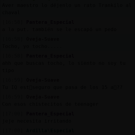
Aver maestro lo déjenlo un rato Trankilo al
chaval
[16:58]
Pantera_Especial
a la put. también se le escapó un pedo
[16:58]
Oveja-Suave
Tocho, yo tocho.....
[16:58]
Pantera_Especial
ahh que buscas tocho, lo siento no soy tu
tipo
[16:59]
Oveja-Suave
Tu IQ est᳠seguro que pasa de los 15 a񯳿??
[16:59]
Oveja-Suave
Con esos chistecitos de teenager
[17:00]
Pantera_Especial
jeje necesita irritando
[17:00]
Ardilla\Especial