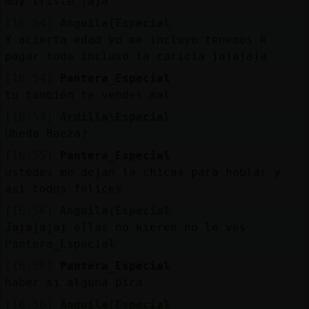
muy triste jaja
[16:54]
Anguila{Especial
Y acierta edad yo me incluyo tenemos k
pagar todo incluso la caricia jajajaja
[16:54]
Pantera_Especial
tu también te vendes mal
[16:54]
Ardilla\Especial
Ubeda Baeza?
[16:55]
Pantera_Especial
ustedes me dejan la chicas para hablar y
así todos felices
[16:56]
Anguila{Especial
Jajajajaj ellas no kieren no le ves
Pantera_Especial
[16:56]
Pantera_Especial
haber si alguna pica
[16:56]
Anguila{Especial