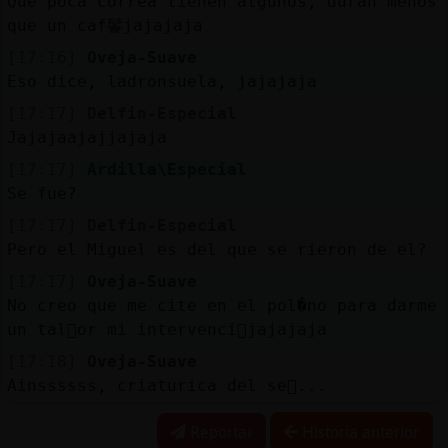
Que poca correa tienen algunos, duran menos
que un caf鬠jajajaja
[17:16]
Oveja-Suave
Eso dice, ladronsuela, jajajaja
[17:17]
Delfin-Especial
Jajajaajajjajaja
[17:17]
Ardilla\Especial
Se fue?
[17:17]
Delfin-Especial
Pero el Miguel es del que se rieron de el?
[17:17]
Oveja-Suave
No creo que me cite en el pol�no para darme
un tal󮠰or mi intervenci󮬠jajajaja
[17:18]
Oveja-Suave
Ainssssss, criaturica del se񯲮...
Reportar
Historia anterior