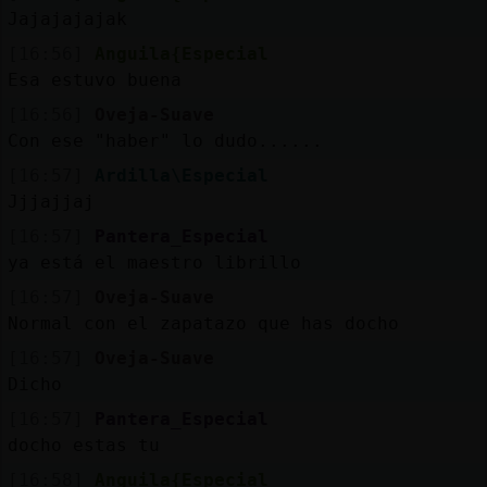
Jajajajajak
[16:56]
Anguila{Especial
Esa estuvo buena
[16:56]
Oveja-Suave
Con ese "haber" lo dudo......
[16:57]
Ardilla\Especial
Jjjajjaj
[16:57]
Pantera_Especial
ya está el maestro librillo
[16:57]
Oveja-Suave
Normal con el zapatazo que has docho
[16:57]
Oveja-Suave
Dicho
[16:57]
Pantera_Especial
docho estas tu
[16:58]
Anguila{Especial