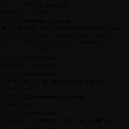
[17:07]
Delfin-Especial
Buenasss tardesss
[17:08]
Pantera_Especial
mira si eres tonto que eres quien empieza
la confrontación y vas de digno, eso si
aquí escondido en un chat, porque en la
calle no eres nada
[17:08]
Oveja-Suave
Kissessss ladronsuela
[17:09]
Oveja-Suave
Ahora ,aparte de insulton es tambi鮠
bravuc󮬠jajajaja
[17:09]
Rinoceronte}ConPereza
Alguien para
[17:09]
Oveja-Suave
Chicas....id tomando nota del ejemplar