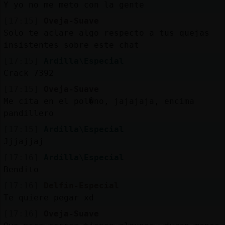
Y yo no me meto con la gente
[17:15]
Oveja-Suave
Solo te aclare algo respecto a tus quejas
insistentes sobre este chat
[17:15]
Ardilla\Especial
Crack 7392
[17:15]
Oveja-Suave
Me cita en el pol�no, jajajaja, encima
pandillero
[17:15]
Ardilla\Especial
Jjjajjaj
[17:16]
Ardilla\Especial
Bendito
[17:16]
Delfin-Especial
Te quiere pegar xd
[17:16]
Oveja-Suave