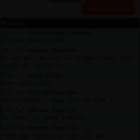
Historia siguiente
Mensaje
Reserva
[16:44]
Rinoceronte}ConPereza
alias
Alguien para un café
[16:44]
Pantera_Especial
el día que las mujeres busquen igual, este
Actuali
mundo será perfecto
contras
[16:45]
Oveja-Suave
Pues sigue so񡮤o
[16:45]
Ardilla\Especial
Actuali
Ellas buscan colega, pero no aqu�
IP
[16:45]
Pantera_Especial
virtual
no sueño, lo tengo asumido
[16:46]
Pantera_Especial
vamos que aquí solo ligan los gay