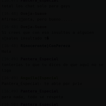
[16:47]
Pantera_Especial
total los chat solo para gays
[16:48]
Oveja-Suave
Afirmaci󮠴onta, pero bueno.....
[16:48]
Oveja-Suave
Si crees que con eso insultas a alguien
s󬯠sales insultado t�
[16:48]
Rinoceronte}ConPereza
Hola
[16:49]
Pantera_Especial
tonterías lo que tu dices de que aquí no se
liga
[16:49]
Anguila{Especial
Pantera_Especial: te able por priv
[16:49]
Pantera_Especial
para nada, todo se respeta
[16:50]
Pantera_Especial