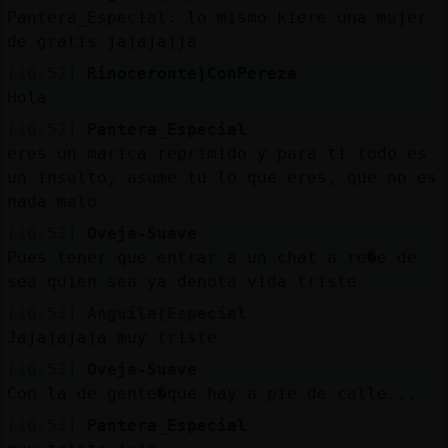
Pantera_Especial: lo mismo kiere una mujer
de gratis jajajajja
[16:52]
Rinoceronte}ConPereza
Hola
[16:52]
Pantera_Especial
eres un marica reprimido y para ti todo es
un insulto, asume tu lo que eres, que no es
nada malo
[16:53]
Oveja-Suave
Pues tener que entrar a un chat a re�e de
sea quien sea ya denota vida triste
[16:53]
Anguila{Especial
Jajajajaja muy triste
[16:53]
Oveja-Suave
Con la de gente�que hay a pie de calle...
[16:53]
Pantera_Especial