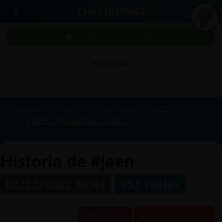
CHAT HISPANO
¡Chatea sin publicidad!
PUBLICIDAD
Iniciar
sesión
Portada
Historias
Canal #jaen
2022-12-01
63895107e3e4916b3514ff03
¡Chatea
sin
publici
Historia de #jaen
01/12/2022 16:44
951 visitas
Crear
una
Reportar
Historia anterior
cuenta