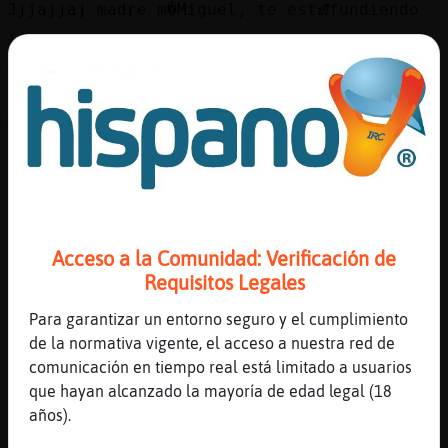
Jjjajjaj madre m�Miguel, te estᮠfundiendo
[17:00]
Pantera_Especial
más quisieran
[17:01]
Oveja-Suave
Miguel�,tienes el tiempo que me queda de
caf頰ara improvisar otro chistecito de
fofito
[17:01]
Oveja-Suave
Luego ya no tendr頴iempo
Acceso a la Comunidad: Verificación de
[17:01]
Gata_Fuerte
Requisitos Legales
hola
[17:01]
Ardilla\Especial
Para garantizar un entorno seguro y el cumplimiento
Jjjajjaj
de la normativa vigente, el acceso a nuestra red de
comunicación en tiempo real está limitado a usuarios
[17:01]
Pantera_Especial
que hayan alcanzado la mayoría de edad legal (18
café tu? no eres de leche caliente por
años).
tubería?