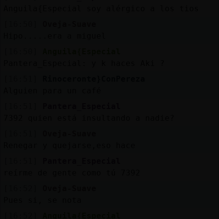
Anguila{Especial soy alérgico a los tios
[16:50]
Oveja-Suave
Hipo.....era a miguel
[16:50]
Anguila{Especial
Pantera_Especial: y k haces Aki ?
[16:51]
Rinoceronte}ConPereza
Alguien para un café
[16:51]
Pantera_Especial
7392 quien está insultando a nadie?
[16:51]
Oveja-Suave
Renegar y quejarse,eso hace
[16:51]
Pantera_Especial
reírme de gente como tú 7392
[16:52]
Oveja-Suave
Pues si, se nota
[16:52]
Anguila{Especial