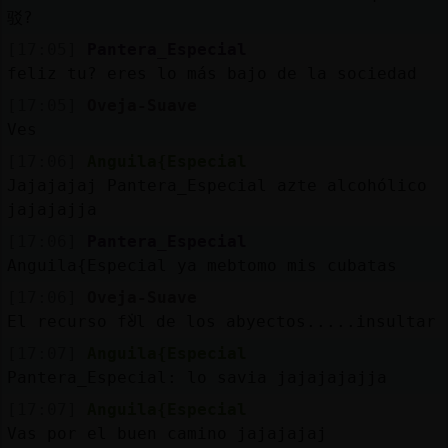
驳?
[17:05]
Pantera_Especial
feliz tu? eres lo más bajo de la sociedad
[17:05]
Oveja-Suave
Ves
[17:06]
Anguila{Especial
Jajajajaj Pantera_Especial azte alcohólico
jajajajja
[17:06]
Pantera_Especial
Anguila{Especial ya mebtomo mis cubatas
[17:06]
Oveja-Suave
El recurso fᣩl de los abyectos.....insultar
[17:07]
Anguila{Especial
Pantera_Especial: lo savia jajajajajja
[17:07]
Anguila{Especial
Vas por el buen camino jajajajaj