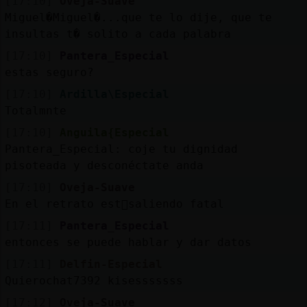
[17:10]
Oveja-Suave
Miguel�Miguel�...que te lo dije, que te
insultas t� solito a cada palabra
[17:10]
Pantera_Especial
estas seguro?
[17:10]
Ardilla\Especial
Totalmnte
[17:10]
Anguila{Especial
Pantera_Especial: coje tu dignidad
pisoteada y desconéctate anda
[17:10]
Oveja-Suave
En el retrato est᳠saliendo fatal
[17:11]
Pantera_Especial
entonces se puede hablar y dar datos
[17:11]
Delfin-Especial
Quierochat7392 kisesssssss
[17:12]
Oveja-Suave