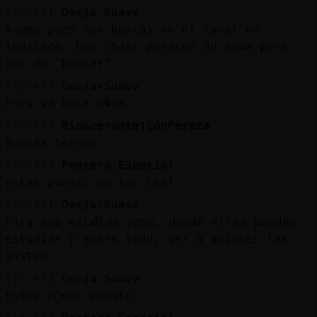
Mis
[16:46]
Oveja-Suave
blogs
Asume pues que buscas en el canal no
indicado. Los chats pasaron de moda para
eso de "buscar"
[16:46]
Oveja-Suave
Mis
Pero ya hace a�os
foros
[16:47]
Rinoceronte}ConPereza
Buenas tardes
[16:47]
Pantera_Especial
Registr
estas puesto en los chat
un
canal
[16:47]
Oveja-Suave
Para eso estᮠlas apps, donde ellas pueden
estudiar y sobre todo, ver a quienes les
gusten
Más
[16:47]
Oveja-Suave
gestion
Estoy m᳠que puesto