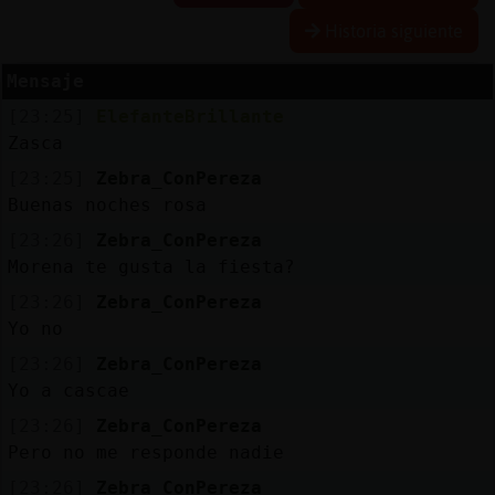
Historia siguiente
Mensaje
Reserva
[23:25]
ElefanteBrillante
alias
Zasca
[23:25]
Zebra_ConPereza
Buenas noches rosa
Actuali
[23:26]
Zebra_ConPereza
contras
Morena te gusta la fiesta?
[23:26]
Zebra_ConPereza
Yo no
Actuali
[23:26]
Zebra_ConPereza
IP
Yo a cascae
virtual
[23:26]
Zebra_ConPereza
Pero no me responde nadie
[23:26]
Zebra_ConPereza