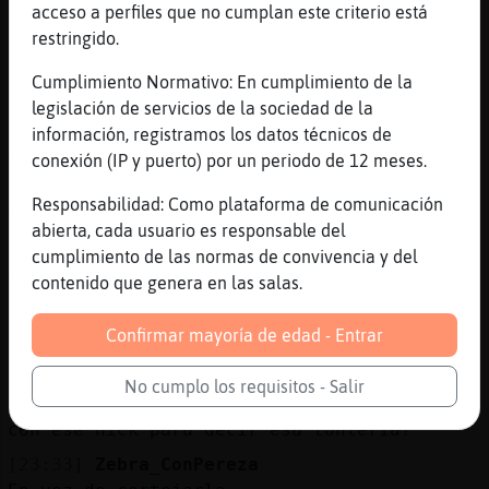
[23:30]
ElefanteBrillante
acceso a perfiles que no cumplan este criterio está
CaballitoDeMarFeliz adios troll
restringido.
[23:31]
ElefanteBrillante
Cumplimiento Normativo: En cumplimiento de la
QuieroChat-52 aclarate
legislación de servicios de la sociedad de la
[23:31]
Zebra_ConPereza
información, registramos los datos técnicos de
Yo lo que voy a echarme es un cubalibre
conexión (IP y puerto) por un periodo de 12 meses.
[23:32]
Zebra_ConPereza
Responsabilidad: Como plataforma de comunicación
Yo practico el onanismo
abierta, cada usuario es responsable del
[23:32]
Zebra_ConPereza
cumplimiento de las normas de convivencia y del
Ya a está edad con pinzas y lupa
contenido que genera en las salas.
[23:32]
ElefanteBrillante
Confirmar mayoría de edad - Entrar
LENSIVENSIS no
[23:33]
Zebra_ConPereza
No cumplo los requisitos - Salir
Lenaivensis te sales de Ignacio y entras
con ese nick para decir esa tontería?
[23:33]
Zebra_ConPereza