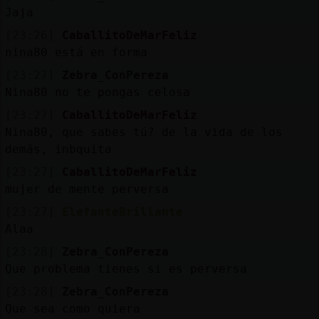
Mis
Jaja
blogs
[23:26]
CaballitoDeMarFeliz
nina80 está en forma
[23:27]
Zebra_ConPereza
Mis
Nina80 no te pongas celosa
foros
[23:27]
CaballitoDeMarFeliz
Nina80, que sabes tú? de la vida de los
demás, inbquita
Registr
[23:27]
CaballitoDeMarFeliz
un
mujer de mente perversa
canal
[23:27]
ElefanteBrillante
Alaa
[23:28]
Zebra_ConPereza
Que problema tienes si es perversa
Más
gestion
[23:28]
Zebra_ConPereza
Que sea como quiera