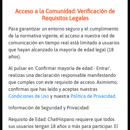
mayor, siempre ha sido asi, hasta celosa
Acceso a la Comunidad: Verificación de
[23:29]
Zebra_ConPereza
Requisitos Legales
Paganos la pensión
[23:29]
ElefanteBrillante
Para garantizar un entorno seguro y el cumplimiento
CaballitoDeMarFeliz tienes algún
de la normativa vigente, el acceso a nuestra red de
problema???
comunicación en tiempo real está limitado a usuarios
que hayan alcanzado la mayoría de edad legal (18
[23:29]
CaballitoDeMarFeliz
años).
ElefanteBrillante, contigo, celosa, si
[23:29]
ElefanteBrillante
Al pulsar en 'Confirmar mayoría de edad - Entrar',
CaballitoDeMarFeliz celosa yo? Tu flipas
realizas una declaración responsable manifestando
que cumples con este requisito de acceso. Asimismo,
[23:30]
Zebra_ConPereza
confirmas que has leído y aceptas nuestras
No tengo ganas
Condiciones de Uso
y nuestra
Política de Privacidad
.
[23:30]
CaballitoDeMarFeliz
adiós feuchas
Información de Seguridad y Privacidad:
[23:30]
Zebra_ConPereza
Requisito de Edad: ChatHispano requiere que todos
Prefiero quedarme en mi casa
sus usuarios tengan 18 años o más para participar. El