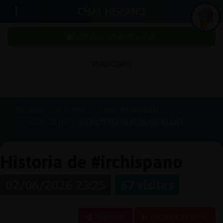
CHAT HISPANO
¡Chatea sin publicidad!
PUBLICIDAD
Iniciar
sesión
Portada
Historias
Canal #irchispano
2026-06-02
6a1f6f97124192b64e0d11d0
¡Chatea
sin
publici
Historia de #irchispano
02/06/2026 23:25
67 visitas
Crear
una
Reportar
Historia anterior
cuenta