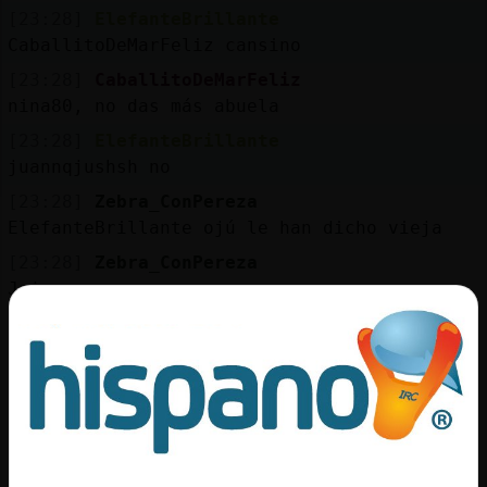
[23:28]
ElefanteBrillante
CaballitoDeMarFeliz cansino
[23:28]
CaballitoDeMarFeliz
nina80, no das más abuela
[23:28]
ElefanteBrillante
juannqjushsh no
[23:28]
Zebra_ConPereza
ElefanteBrillante ojú le han dicho vieja
[23:28]
Zebra_ConPereza
Jaja
[23:28]
ElefanteBrillante
Zebra_ConPereza alaaa
[23:29]
Zebra_ConPereza
Que problemas tienes con los de la tercera
edad Ignacio
[23:29]
CaballitoDeMarFeliz