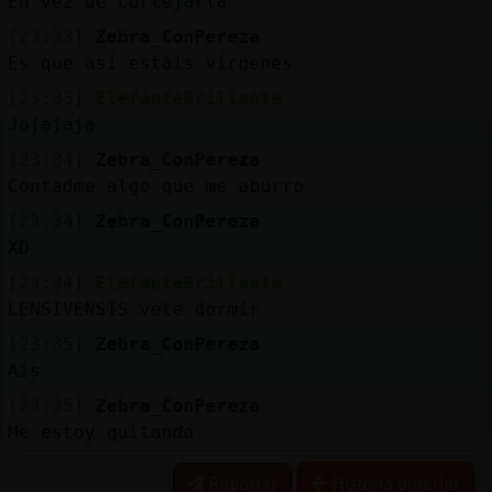
En vez de cortejarla
[23:33]
Zebra_ConPereza
Es que así estáis vírgenes
[23:33]
ElefanteBrillante
Jajajaja
[23:34]
Zebra_ConPereza
Contadme algo que me aburro
[23:34]
Zebra_ConPereza
XD
[23:34]
ElefanteBrillante
LENSIVENSIS vete dormir
[23:35]
Zebra_ConPereza
Ais
[23:35]
Zebra_ConPereza
Me estoy quitando
Reportar
Historia anterior