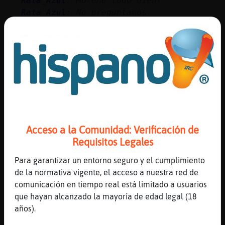
Rata_Azul
: Moreno todo bien?
Mis
Rata_Azul
: No preguntamos
blogs
Rata\Humilde
: coco??
Rata\Humilde
: ni idea
...
Mis
53 líneas de 4 usuarios
652 visitas
-18 puntos
foros
Canal #irchispano
-
22/01/2023 00:31
Registr
Acceso a la Comunidad: Verificación de
un
Pantera_Debil
: Yo soy coco por el
Requisitos Legales
canal
del barrio sesamo
Buho_Fuerte
: No me acuerdo de plaza
Para garantizar un entorno seguro y el cumplimiento
sesamo
de la normativa vigente, el acceso a nuestra red de
Pantera_Debil
: Barrio sésamo
comunicación en tiempo real está limitado a usuarios
Más
Pantera_Debil
: Espinete
que hayan alcanzado la mayoría de edad legal (18
gestion
Pantera_Debil
: Te suena?
años).
...