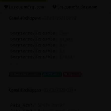
Las que más gustan
Las que más disgustan
Canal #irchispano
-
22/01/2023 03:10
Reserva
alias
Serpiente{Sensible
: Iee'
Serpiente{Sensible
: Hij@s
Serpiente{Sensible
: Bs'
Actuali
Serpiente{Sensible
: De
contras
Serpiente{Sensible
: Fruta'
...
76 líneas de 2 usuarios
675 visitas
-9 puntos
Actuali
IP
Canal #irchispano
-
22/01/2023 00:44
virtual
Rata_Azul
: Suele pasar