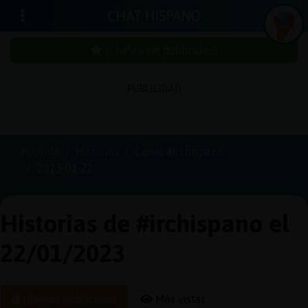
CHAT HISPANO
¡Chatea sin publicidad!
PUBLICIDAD
Iniciar
sesión
Portada
Historias
Canal #irchispano
2023-01-22
¡Chatea
sin
publici
Historias de #irchispano el
22/01/2023
Crear
una
Últimas publicadas
Más vistas
cuenta