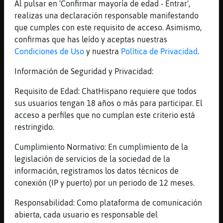
Al pulsar en 'Confirmar mayoría de edad - Entrar',
realizas una declaración responsable manifestando
65 líneas de 3 usuarios
659 visitas
-8 puntos
que cumples con este requisito de acceso. Asimismo,
confirmas que has leído y aceptas nuestras
Canal #irchispano
-
22/01/2023 00:00
Condiciones de Uso
y nuestra
Política de Privacidad
.
Información de Seguridad y Privacidad:
Gata{ConInquietud
: nose si irme de
fiesta o irme a la camaŮ.
Requisito de Edad: ChatHispano requiere que todos
Gata{ConInquietud
: no
sus usuarios tengan 18 años o más para participar. El
SerpienteEspecial
: Cama
acceso a perfiles que no cumplan este criterio está
SerpienteEspecial
: Mañana estarás
restringido.
mejor
Cumplimiento Normativo: En cumplimiento de la
Gata{ConInquietud
: limpia el rumba
legislación de servicios de la sociedad de la
EstrellaDeMar{Humilde
información, registramos los datos técnicos de
...
conexión (IP y puerto) por un periodo de 12 meses.
228 líneas de 7 usuarios
635 visitas
-4 puntos
Responsabilidad: Como plataforma de comunicación
abierta, cada usuario es responsable del