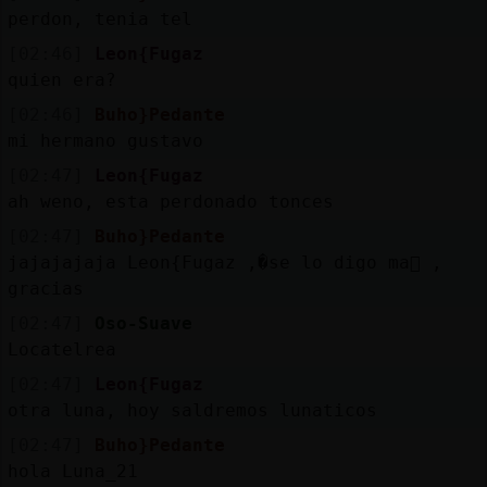
perdon, tenia tel
[02:46]
Leon{Fugaz
quien era?
[02:46]
Buho}Pedante
mi hermano gustavo
[02:47]
Leon{Fugaz
ah weno, esta perdonado tonces
[02:47]
Buho}Pedante
jajajajaja Leon{Fugaz ,�se lo digo ma񡮡 ,
gracias
[02:47]
Oso-Suave
Locatelrea
[02:47]
Leon{Fugaz
otra luna, hoy saldremos lunaticos
[02:47]
Buho}Pedante
hola Luna_21