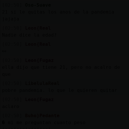
[02:50]
Oso-Suave
21 si le quitas los anos de la pandemia
jajaja
[02:50]
Leon{Real
Nadie dice la edad?
[02:50]
Leon{Real
👀
[02:50]
Leon{Fugaz
ella dijo que tiene 21, pero no acalro de
que
[02:50]
LibelulaReal
pobre pandemia. lo que le quieren quitar
[02:50]
Leon{Fugaz
aclaro
[02:50]
Buho}Pedante
� mi me preguntan cuanto peso