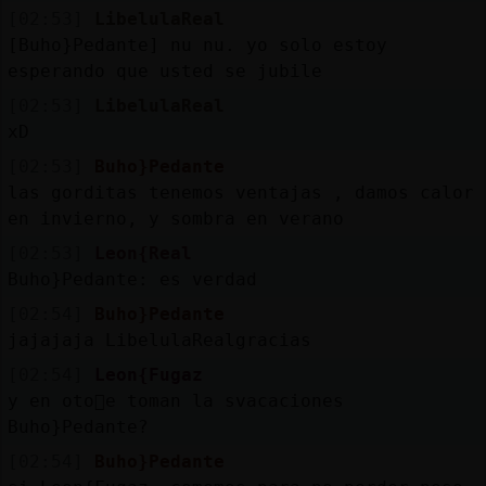
[02:53]
LibelulaReal
[Buho}Pedante] nu nu. yo solo estoy
esperando que usted se jubile
[02:53]
LibelulaReal
xD
[02:53]
Buho}Pedante
las gorditas tenemos ventajas , damos calor
en invierno, y sombra en verano
[02:53]
Leon{Real
Buho}Pedante: es verdad
[02:54]
Buho}Pedante
jajajaja LibelulaRealgracias
[02:54]
Leon{Fugaz
y en oto񯠳e toman la svacaciones
Buho}Pedante?
[02:54]
Buho}Pedante