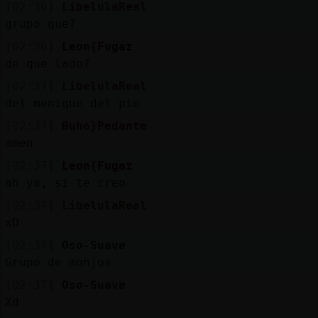
[02:36]
LibelulaReal
grupo que?
[02:36]
Leon{Fugaz
de que lado?
[02:37]
LibelulaReal
del menique del pie
[02:37]
Buho}Pedante
amen
[02:37]
Leon{Fugaz
ah ya, si te creo
[02:37]
LibelulaReal
xD
[02:37]
Oso-Suave
Grupo de monjos
[02:37]
Oso-Suave
Xd