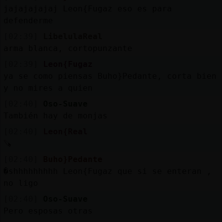
jajajajajaj Leon{Fugaz eso es para
defenderme
[02:39]
LibelulaReal
arma blanca, cortopunzante
[02:39]
Leon{Fugaz
ya se como piensas Buho}Pedante, corta bien
y no mires a quien
[02:40]
Oso-Suave
También hay de monjas
[02:40]
Leon{Real
🪚
[02:40]
Buho}Pedante
�shhhhhhhhh Leon{Fugaz que si se enteran ,
no ligo
[02:40]
Oso-Suave
Pero esposas otras