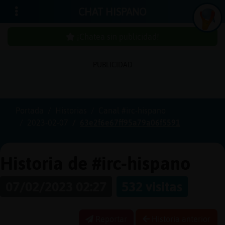
CHAT HISPANO
¡Chatea sin publicidad!
In
ic
ia
r
e
s
ió
n
PUBLICIDAD
s
Portada
Historias
Canal #irc-hispano
¡C
h
a
te
a
in
u
b
lic
id
a
d
2023-02-07
63e2f6e67ff95a79a06f5591
s
p
!
Historia de #irc-hispano
07/02/2023 02:27
532 visitas
C
r
e
a
r
n
a
u
e
n
ta
u
c
Reportar
Historia anterior