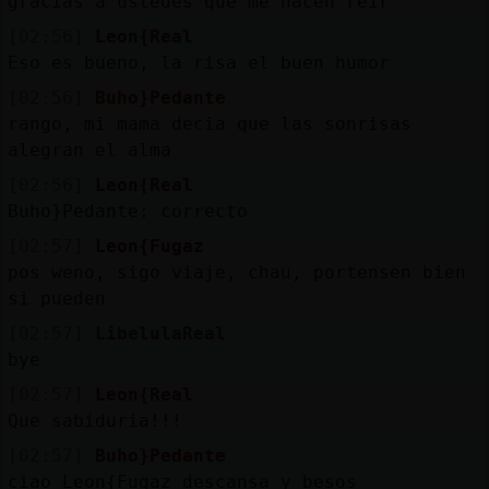
gracias a ustedes que me hacen reir
[02:56]
Leon{Real
Eso es bueno, la risa el buen humor
[02:56]
Buho}Pedante
rango, mi mama decia que las sonrisas
alegran el alma
[02:56]
Leon{Real
Buho}Pedante: correcto
[02:57]
Leon{Fugaz
pos weno, sigo viaje, chau, portensen bien
si pueden
[02:57]
LibelulaReal
bye
[02:57]
Leon{Real
Que sabíduria!!!
[02:57]
Buho}Pedante
ciao Leon{Fugaz descansa y besos