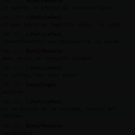
[02:31]
Buho}Pedante
si queres te presto mi serrucho luna
[02:31]
LibelulaReal
ni que fuera yo registro civil. no joda
[02:31]
LibelulaReal
[Buho}Pedante] una motosierra, se puede?
[02:32]
Buho}Pedante
mmm, mejor mi serrucho oxidado
[02:32]
LibelulaReal
es cierto, eso esta mejor
[02:32]
Leon{Fugaz
mujeres
[02:32]
LibelulaReal
si no mueren de la cortada, mueren del
tetanos
[02:32]
Buho}Pedante
jajajajajaj