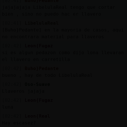
[02:41]
Buho}Pedante
jajajajaja LibelulaReal tengo que cortar
bien , sino no puedo hac er llavero
[02:41]
LibelulaReal
[Buho}Pedante] en la mayoria de casos, aqui
no encontrara material para llaveros
[02:42]
Leon{Fugaz
si es algun pedazon como dijo lona llevaran
el llavero en carretilla
[02:42]
Buho}Pedante
bueno , hay de todo LibelulaReal
[02:42]
Oso-Suave
Llaveros jajaja
[02:42]
Leon{Fugaz
luna
[02:42]
Leon{Real
Hay escasez?