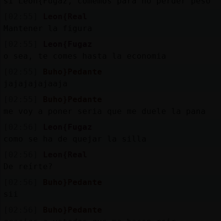
si Leon{Fugaz, comemos para no perder peso
[02:55]
Leon{Real
Mantener la figura
[02:55]
Leon{Fugaz
o sea, te comes hasta la economia
[02:55]
Buho}Pedante
jajajajajaaja
[02:55]
Buho}Pedante
me voy a poner seria que me duele la pana
[02:56]
Leon{Fugaz
como se ha de quejar la silla
[02:56]
Leon{Real
De reírte?
[02:56]
Buho}Pedante
sii
[02:56]
Buho}Pedante