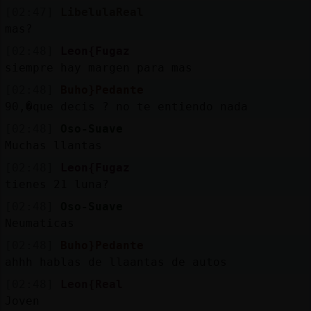
[02:47]
LibelulaReal
mas?
[02:48]
Leon{Fugaz
siempre hay margen para mas
[02:48]
Buho}Pedante
90,�que decis ? no te entiendo nada
[02:48]
Oso-Suave
Muchas llantas
[02:48]
Leon{Fugaz
tienes 21 luna?
[02:48]
Oso-Suave
Neumaticas
[02:48]
Buho}Pedante
ahhh hablas de llaantas de autos
[02:48]
Leon{Real
Joven