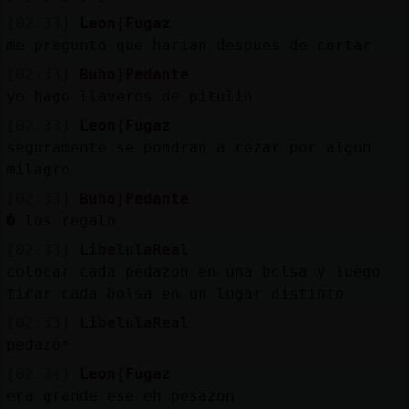
[02:33]
Leon{Fugaz
me pregunto que harian despues de cortar
[02:33]
Buho}Pedante
yo hago llaveros de pitulin
[02:33]
Leon{Fugaz
seguramente se pondran a rezar por algun
milagro
[02:33]
Buho}Pedante
� los regalo
[02:33]
LibelulaReal
colocar cada pedazon en una bolsa y luego
tirar cada bolsa en un lugar distinto
[02:33]
LibelulaReal
pedazo*
[02:34]
Leon{Fugaz
era grande ese eh pesazon