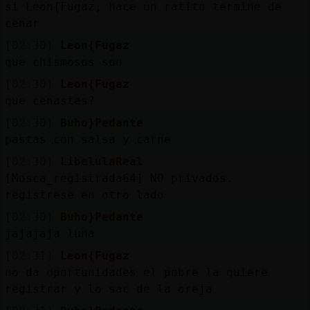
si Leon{Fugaz, hace un ratito termine de
cenar
[02:30]
Leon{Fugaz
que chismosos son
[02:30]
Leon{Fugaz
que cenastes?
[02:30]
Buho}Pedante
pastas con salsa y carne
[02:30]
LibelulaReal
[Mosca_registrada64] NO privados.
registrese en otro lado
[02:30]
Buho}Pedante
jajajaja luna
[02:31]
Leon{Fugaz
no da oportunidades el pobre la quiere
registrar y lo sac de la oreja