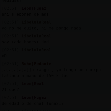
Medidas?
[02:51]
Leon{Fugaz
ahi s eponen de mas
[02:51]
LibelulaReal
yo no me quito, ni me pongo nada
[02:51]
LibelulaReal
soy toda honestidad
[02:51]
LibelulaReal
xD
[02:51]
Buho}Pedante
jajajajajajja rango , yo tengo un cuerpo
tallado a mano de 150 kilos
[02:51]
Leon{Real
21 que?
[02:51]
Leon{Fugaz
de edad o de chat luna21?