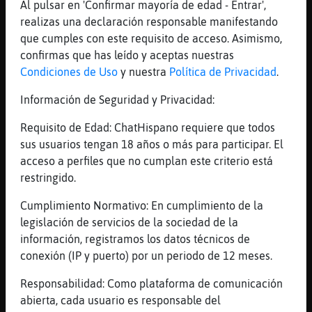
puedo caparlo
Al pulsar en 'Confirmar mayoría de edad - Entrar',
realizas una declaración responsable manifestando
[02:43]
Leon{Fugaz
que cumples con este requisito de acceso. Asimismo,
claro y es mio de uso personal no para
confirmas que has leído y aceptas nuestras
exposicion
Condiciones de Uso
y nuestra
Política de Privacidad
.
[02:43]
LibelulaReal
amigo mio no es. lo capo yo
Información de Seguridad y Privacidad:
[02:43]
LibelulaReal
Requisito de Edad: ChatHispano requiere que todos
xD
sus usuarios tengan 18 años o más para participar. El
[02:43]
Leon{Fugaz
acceso a perfiles que no cumplan este criterio está
jajaajaja
restringido.
[02:43]
Buho}Pedante
Cumplimiento Normativo: En cumplimiento de la
jajjajajaj
legislación de servicios de la sociedad de la
[02:44]
Oso-Suave
información, registramos los datos técnicos de
Yo peso 75 y mido 1.76m peso hombre y masa
conexión (IP y puerto) por un periodo de 12 meses.
corporal dentro
Responsabilidad: Como plataforma de comunicación
[02:44]
Oso-Suave
abierta, cada usuario es responsable del
Pero