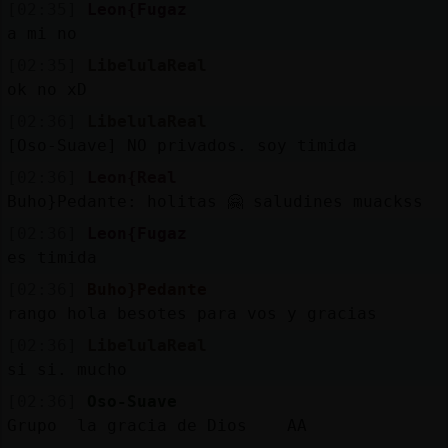
[02:35]
Leon{Fugaz
a mi no
[02:35]
LibelulaReal
ok no xD
[02:36]
LibelulaReal
[Oso-Suave] NO privados. soy timida
[02:36]
Leon{Real
Buho}Pedante: holitas 🤗 saludines muackss
[02:36]
Leon{Fugaz
es timida
[02:36]
Buho}Pedante
rango hola besotes para vos y gracias
[02:36]
LibelulaReal
si si. mucho
[02:36]
Oso-Suave
Grupo la gracia de Dios AA