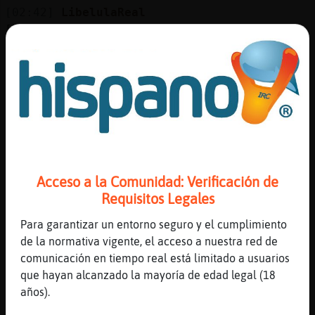
[02:42]
LibelulaReal
[Buho}Pedante] a lo mejor el Leon{Fugaz si
tiene algo de material
[02:42]
Buho}Pedante
90, si�llaveros de pitulin
[02:42]
Oso-Suave
Puti
[02:42]
Leon{Fugaz
conmigo no cuento, no soy souvenir de nadie
Acceso a la Comunidad: Verificación de
[02:42]
LibelulaReal
Requisitos Legales
pero tiene material?
Para garantizar un entorno seguro y el cumplimiento
[02:43]
Oso-Suave
de la normativa vigente, el acceso a nuestra red de
Que té lo pase
comunicación en tiempo real está limitado a usuarios
[02:43]
Buho}Pedante
que hayan alcanzado la mayoría de edad legal (18
LibelulaReal , no no , el Leon{Fugaz es
años).
amigo de una amiga que quiero mucho , no