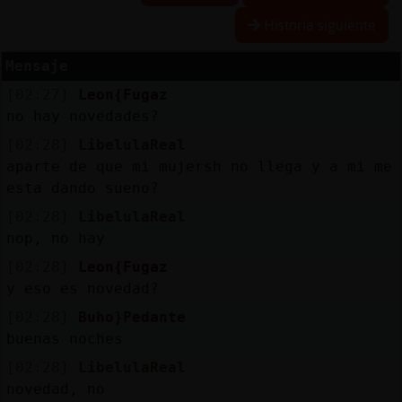
Historia siguiente
R
e
s
e
r
v
a
r
lia
s
Mensaje
a
[02:27]
Leon{Fugaz
no hay novedades?
A
c
tu
a
liz
a
o
n
tr
a
s
e
ñ
a
[02:28]
LibelulaReal
r c
aparte de que mi mujersh no llega y a mi me
esta dando sueno?
[02:28]
LibelulaReal
nop, no hay
A
c
tu
a
liz
a
r
ir
tu
a
IP
[02:28]
Leon{Fugaz
v
l
y eso es novedad?
[02:28]
Buho}Pedante
buenas noches
M
is
lo
g
s
[02:28]
LibelulaReal
b
novedad, no