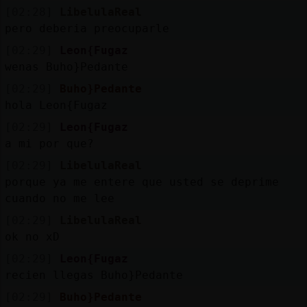
[02:28]
LibelulaReal
pero deberia preocuparle
M
is
r
o
s
[02:29]
Leon{Fugaz
fo
wenas Buho}Pedante
[02:29]
Buho}Pedante
hola Leon{Fugaz
R
e
g
is
tr
a
r
n
a
n
a
[02:29]
Leon{Fugaz
u
a mi por que?
c
l
[02:29]
LibelulaReal
porque ya me entere que usted se deprime
cuando no me lee
M
á
s
e
s
o
n
e
s
g
[02:29]
LibelulaReal
ok no xD
[02:29]
Leon{Fugaz
recien llegas Buho}Pedante
[02:29]
Buho}Pedante