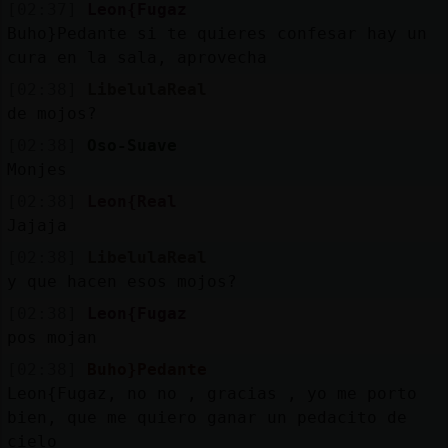
[02:37]
Leon{Fugaz
Buho}Pedante si te quieres confesar hay un
cura en la sala, aprovecha
[02:38]
LibelulaReal
de mojos?
[02:38]
Oso-Suave
Monjes
[02:38]
Leon{Real
Jajaja
[02:38]
LibelulaReal
y que hacen esos mojos?
[02:38]
Leon{Fugaz
pos mojan
[02:38]
Buho}Pedante
Leon{Fugaz, no no , gracias , yo me porto
bien, que me quiero ganar un pedacito de
cielo