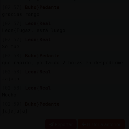
[02:57]
Buho}Pedante
gracias rango
[02:57]
Leon{Real
Leon{Fugaz: está luego
[02:57]
Leon{Real
Se fue
[02:58]
Buho}Pedante
que rapido, yo tardo 2 horas en despedirme
[02:58]
Leon{Real
Jajaja
[02:58]
Leon{Real
Mucho
[02:59]
Buho}Pedante
jajajajaj
Reportar
Historia anterior