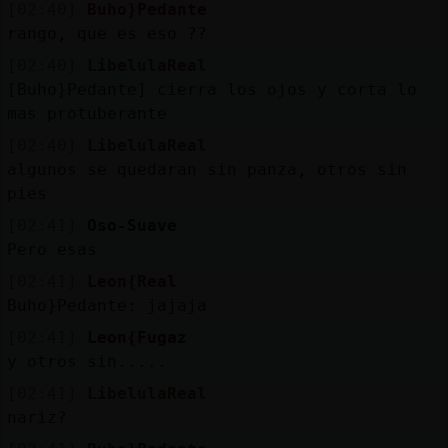
[02:40]
Buho}Pedante
rango, que es eso ??
[02:40]
LibelulaReal
[Buho}Pedante] cierra los ojos y corta lo
mas protuberante
[02:40]
LibelulaReal
algunos se quedaran sin panza, otros sin
pies
[02:41]
Oso-Suave
Pero esas
[02:41]
Leon{Real
Buho}Pedante: jajaja
[02:41]
Leon{Fugaz
y otros sin.....
[02:41]
LibelulaReal
nariz?