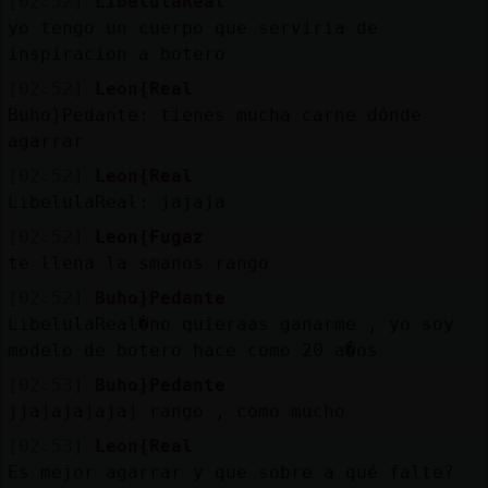
[02:52]
LibelulaReal
yo tengo un cuerpo que serviria de
inspiracion a botero
[02:52]
Leon{Real
Buho}Pedante: tienes mucha carne dónde
agarrar
[02:52]
Leon{Real
LibelulaReal: jajaja
[02:52]
Leon{Fugaz
te llena la smanos rango
[02:52]
Buho}Pedante
LibelulaReal�no quieraas ganarme , yo soy
modelo de botero hace como 20 a�os
[02:53]
Buho}Pedante
jjajajajajaj rango , como mucho
[02:53]
Leon{Real
Es mejor agarrar y que sobre a qué falte?