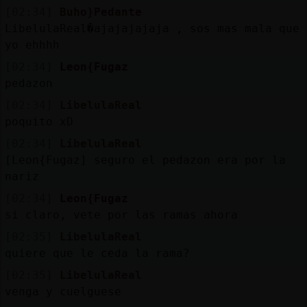
[02:34]
Buho}Pedante
LibelulaReal�ajajajajaja , sos mas mala que
yo ehhhh
[02:34]
Leon{Fugaz
pedazon
[02:34]
LibelulaReal
poquito xD
[02:34]
LibelulaReal
[Leon{Fugaz] seguro el pedazon era por la
nariz
[02:34]
Leon{Fugaz
si claro, vete por las ramas ahora
[02:35]
LibelulaReal
quiere que le ceda la rama?
[02:35]
LibelulaReal
venga y cuelguese