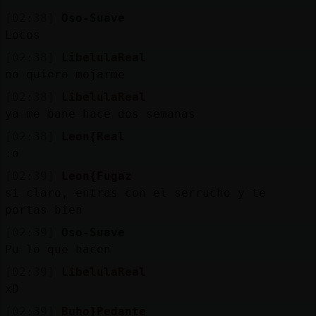
[02:38]
Oso-Suave
Locos
[02:38]
LibelulaReal
no quiero mojarme
[02:38]
LibelulaReal
ya me bane hace dos semanas
[02:38]
Leon{Real
:o
[02:39]
Leon{Fugaz
si claro, entras con el serrucho y te
portas bien
[02:39]
Oso-Suave
Pu lo que hacen
[02:39]
LibelulaReal
xD
[02:39]
Buho}Pedante