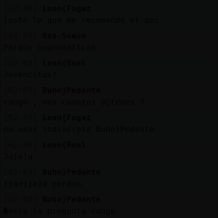
[02:49]
Leon{Fugaz
justo lo que me recomendo el doc
[02:49]
Oso-Suave
Perdón neuromaticos
[02:49]
Leon{Real
Jovencitas?
[02:49]
Buho}Pedante
rango , vos cuantos a񯳠tenes ?
[02:49]
Leon{Fugaz
no seas indiscreta Buho}Pedante
[02:49]
Leon{Real
Jajaja
[02:49]
Buho}Pedante
jjaajjaja perdon
[02:50]
Buho}Pedante
�orra la pregunta rango