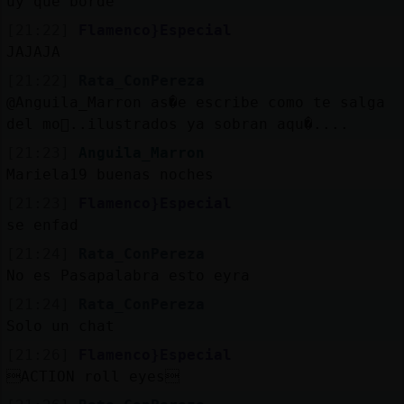
uy que borde
[21:22]
Flamenco}Especial
JAJAJA
[21:22]
Rata_ConPereza
@Anguila_Marron as�e escribe como te salga
del mo񯮮..ilustrados ya sobran aqu�....
[21:23]
Anguila_Marron
Mariela19 buenas noches
[21:23]
Flamenco}Especial
se enfad󠸤
[21:24]
Rata_ConPereza
No es Pasapalabra esto eyra
[21:24]
Rata_ConPereza
Solo un chat
[21:26]
Flamenco}Especial
ACTION roll eyes