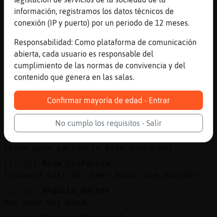
[21:20]
Flamenco}Especial
información, registramos los datos técnicos de
JAJAJA
conexión (IP y puerto) por un periodo de 12 meses.
[21:20]
Anguila_Marron
Responsabilidad: Como plataforma de comunicación
FlamencoDebil es Flamenco}Especial q se
abierta, cada usuario es responsable del
desespera
cumplimiento de las normas de convivencia y del
[21:20]
FlamencoDebil
contenido que genera en las salas.
Por eso mismo practica aquí!
[21:20]
Flamenco}Especial
Confirmar mayoría de edad - Entrar
no demuestra soltura ni seguridad, no me
gusta
No cumplo los requisitos - Salir
[21:20]
FlamencoDebil
tiene poca paciencia está muchacha!
[21:20]
Rata_ConPereza
IrcGuarD cari no cenes mucho que ngordas
[21:20]
Anguila_Marron
muy poca muy poca