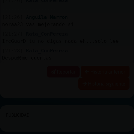
[21:26]
Rata_ConPereza
..................
[21:26]
Anguila_Marron
noraa23 vas mejorando si
[21:27]
Rata_ConPereza
IrcGuarD tu no digas nada eh...solo lee
[21:28]
Rata_ConPereza
Despu鳠me cuentas
Reportar
Historia anterior
Historia siguiente
PUBLICIDAD