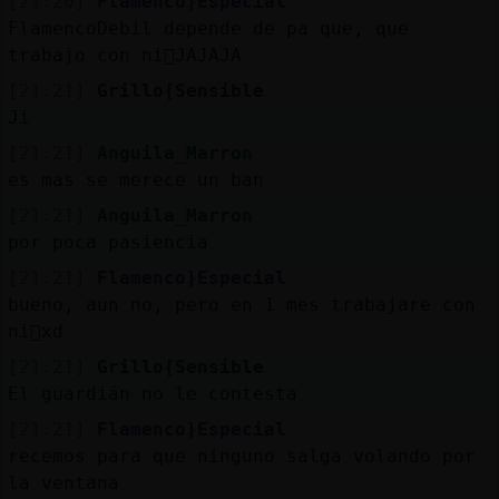
[21:20]
Flamenco}Especial
FlamencoDebil depende de pa que, que
trabajo con ni񯳠JAJAJA
[21:21]
Grillo{Sensible
Ji
[21:21]
Anguila_Marron
es mas se merece un ban
[21:21]
Anguila_Marron
por poca pasiencia
[21:21]
Flamenco}Especial
bueno, aun no, pero en 1 mes trabajare con
ni񯳠xd
[21:21]
Grillo{Sensible
El guardián no le contesta
[21:21]
Flamenco}Especial
recemos para que ninguno salga volando por
la ventana