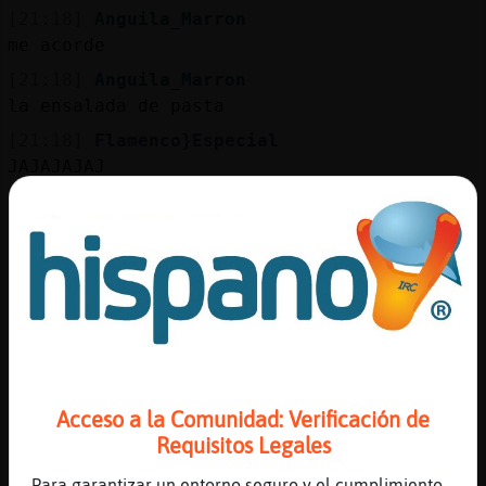
[21:18]
Anguila_Marron
me acorde
[21:18]
Anguila_Marron
la ensalada de pasta
[21:18]
Flamenco}Especial
JAJAJAJAJ
[21:18]
Anguila_Marron
es verdad
[21:18]
Anguila_Marron
jjajajajaja
[21:18]
Flamenco}Especial
uyy como chocheas ya
[21:19]
Flamenco}Especial
pero cuantas veces va a saludar esta? JAJAJ
Acceso a la Comunidad: Verificación de
Requisitos Legales
[21:19]
Anguila_Marron
deja q la muchacha salude
Para garantizar un entorno seguro y el cumplimiento