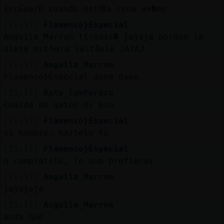
IrcGuarD cuando est頬a cena av�me
[21:17]
Flamenco}Especial
Anguila_Marron tiramis� jajaja porque la
dieta estᠰara saltᲳela JAJAJ
[21:17]
Anguila_Marron
Flamenco}Especial dame dame
[21:17]
Rata_ConPereza
Comida de gatos es eso
[21:17]
Flamenco}Especial
si hombre, haztelo tu
[21:17]
Flamenco}Especial
o compratelo, lo que prefieras
[21:17]
Anguila_Marron
jajajaja
[21:17]
Anguila_Marron
anda que