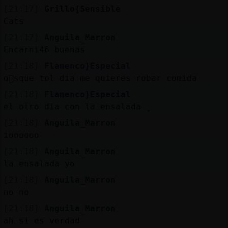
[21:17]
Grillo{Sensible
Cats
[21:17]
Anguila_Marron
Encarni46 buenas
[21:18]
Flamenco}Especial
o񯠥sque tol dia me quieres robar comida
[21:18]
Flamenco}Especial
el otro dia con la ensalada ̬
[21:18]
Anguila_Marron
ioooooo
[21:18]
Anguila_Marron
la ensalada yo
[21:18]
Anguila_Marron
no no
[21:18]
Anguila_Marron
ah si es verdad