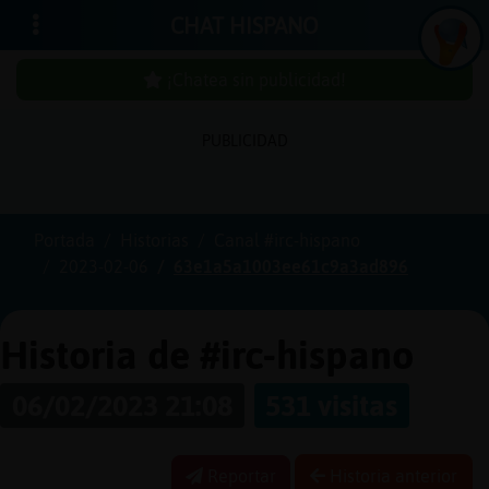
CHAT HISPANO
¡Chatea sin publicidad!
PUBLICIDAD
Iniciar
sesión
Portada
Historias
Canal #irc-hispano
2023-02-06
63e1a5a1003ee61c9a3ad896
¡Chatea
sin
publici
Historia de #irc-hispano
06/02/2023 21:08
531 visitas
Crear
una
Reportar
Historia anterior
cuenta