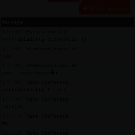
Historia siguiente
Mensaje
Reserva
[21:08]
Pajaro-Humilde
alias
><((rubia21((ھ bienvenida <3
[21:09]
Flamenco}Especial
joe
Actuali
[21:09]
Flamenco}Especial
contras
pues seguirᠡburr�o
[21:09]
Rata_ConPereza
><((rubia21((ھ te amo
Actuali
[21:09]
Rata_ConPereza
IP
Jajajaj
virtual
[21:10]
Rata_ConPereza
No
[21:10]
Rata_ConPereza