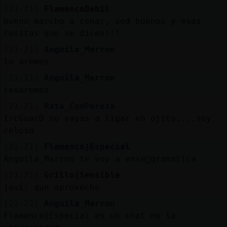
[21:21]
FlamencoDebil
bueno marcho a cenar, sed buenos y esas
cositas que se dicen!!!
[21:21]
Anguila_Marron
lo aremos
[21:21]
Anguila_Marron
resaremos
[21:21]
Rata_ConPereza
IrcGuarD no vayas a ligar eh ojito....soy
celoso
[21:21]
Flamenco}Especial
Anguila_Marron te voy a ense񡲠gramatica
[21:21]
Grillo{Sensible
javi: que aproveche
[21:22]
Anguila_Marron
Flamenco}Especial es un chat no la