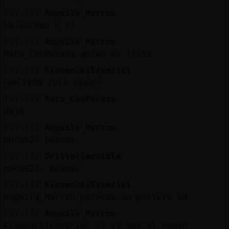
[21:13]
Anguila_Marron
la verdad q si
[21:13]
Anguila_Marron
Rata_ConPereza quien es lista
[21:13]
Flamenco}Especial
ACTION roll eyes
[21:13]
Rata_ConPereza
Jaja
[21:14]
Anguila_Marron
noraa23 buenas
[21:14]
Grillo{Sensible
noraa23: buenas
[21:14]
Flamenco}Especial
Anguila_Marron pareces un portero xd
[21:14]
Anguila_Marron
Flamenco}Especial si si soy el nuevo