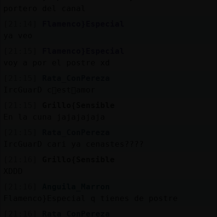
portero del canal
[21:14]
Flamenco}Especial
ya veo
[21:15]
Flamenco}Especial
voy a por el postre xd
[21:15]
Rata_ConPereza
IrcGuarD c󭯠est᳠amor
[21:15]
Grillo{Sensible
En la cuna jajajajaja
[21:15]
Rata_ConPereza
IrcGuarD cari ya cenastes????
[21:16]
Grillo{Sensible
XDDD
[21:16]
Anguila_Marron
Flamenco}Especial q tienes de postre
[21:16]
Rata_ConPereza