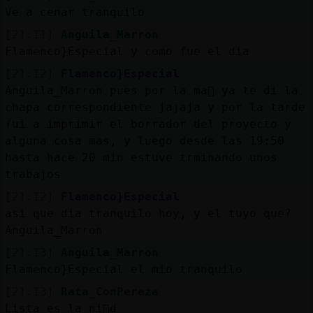
Mis
Ve a cenar tranquilo
blogs
[21:11]
Anguila_Marron
Flamenco}Especial y como fue el dia
[21:12]
Flamenco}Especial
Mis
Anguila_Marron pues por la ma񡮡 ya te di la
foros
chapa correspondiente jajaja y por la tarde
fui a imprimir el borrador del proyecto y
alguna cosa mas, y luego desde las 19:50
hasta hace 20 min estuve trminando unos
Registr
trabajos
un
[21:12]
Flamenco}Especial
canal
asi que dia tranquilo hoy, y el tuyo que?
Anguila_Marron
[21:13]
Anguila_Marron
Más
Flamenco}Especial el mio tranquilo
gestion
[21:13]
Rata_ConPereza
Lista es la ni񡠸d