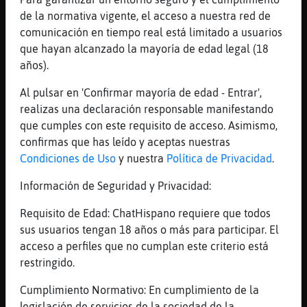
[21:19]
Anguila_Marron
de la normativa vigente, el acceso a nuestra red de
que se exprese
comunicación en tiempo real está limitado a usuarios
que hayan alcanzado la mayoría de edad legal (18
[21:19]
Anguila_Marron
años).
es de pocas palabras
[21:20]
Rata_ConPereza
Al pulsar en 'Confirmar mayoría de edad - Entrar',
IrcGuarD cari voy a cenar despu鳠nos vemos
realizas una declaración responsable manifestando
que cumples con este requisito de acceso. Asimismo,
[21:20]
FlamencoDebil
confirmas que has leído y aceptas nuestras
Está practicando el saludo, para cuando
Condiciones de Uso
y nuestra
Política de Privacidad
.
tenga la entrevista de trabajo.
[21:20]
FlamencoDebil
Información de Seguridad y Privacidad:
qué poca paciencia tenéis!
Requisito de Edad: ChatHispano requiere que todos
[21:20]
Anguila_Marron
sus usuarios tengan 18 años o más para participar. El
FlamencoDebil si si le quedara bien
acceso a perfiles que no cumplan este criterio está
[21:20]
Flamenco}Especial
restringido.
pues un saludo muy seco para una entrevista
Cumplimiento Normativo: En cumplimiento de la
eh
legislación de servicios de la sociedad de la