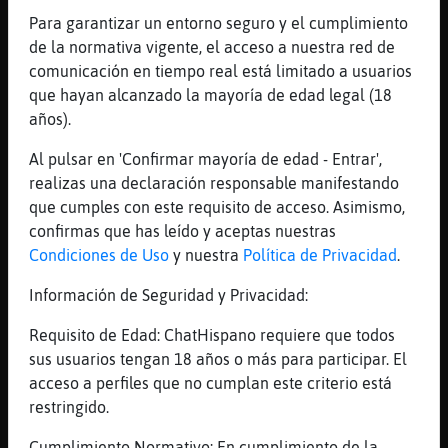
jajajajajaja
Para garantizar un entorno seguro y el cumplimiento
de la normativa vigente, el acceso a nuestra red de
[20:07]
Libelula{Interesante
comunicación en tiempo real está limitado a usuarios
😁
que hayan alcanzado la mayoría de edad legal (18
[20:07]
Mosquito-DelMonton
años).
y la gente Rango=
Al pulsar en 'Confirmar mayoría de edad - Entrar',
[20:07]
Mosquito-DelMonton
realizas una declaración responsable manifestando
c󭯠van? se les ha extra񡤯
que cumples con este requisito de acceso. Asimismo,
[20:08]
Mosquito-DelMonton
confirmas que has leído y aceptas nuestras
tiburon35 m᳠lejos.
Condiciones de Uso
y nuestra
Política de Privacidad
.
[20:08]
Mosquito-DelMonton
Información de Seguridad y Privacidad:
vas a viajar con nosotros tiburon35 ?
[20:08]
Mosquito-DelMonton
Requisito de Edad: ChatHispano requiere que todos
en avi󮠴iburon35
sus usuarios tengan 18 años o más para participar. El
acceso a perfiles que no cumplan este criterio está
[20:09]
Mosquito-DelMonton
restringido.
bus llegamos en 1 a�o
[20:09]
Mosquito-DelMonton
Cumplimiento Normativo: En cumplimiento de la