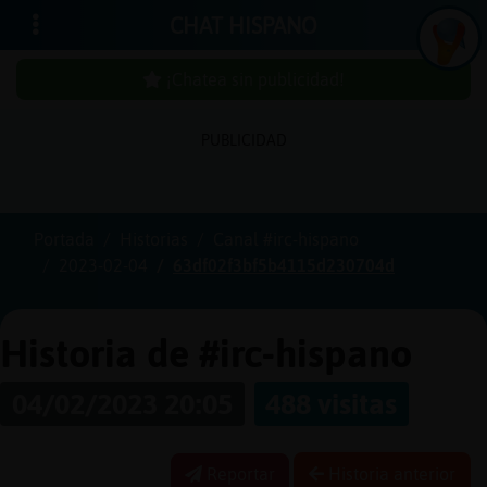
CHAT HISPANO
¡Chatea sin publicidad!
PUBLICIDAD
Iniciar
sesión
Portada
Historias
Canal #irc-hispano
2023-02-04
63df02f3bf5b4115d230704d
¡Chatea
sin
publici
Historia de #irc-hispano
04/02/2023 20:05
488 visitas
Crear
una
Reportar
Historia anterior
cuenta