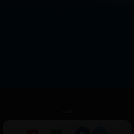
Chat
Foro
Blogs