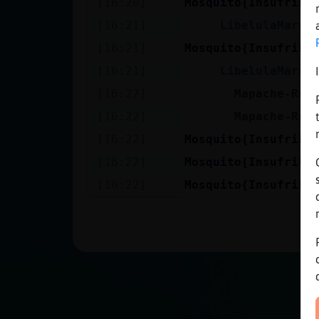
[16:20]
Mosquito{Insufribl
Mis blogs
[16:21]
LibelulaMarro
[16:21]
Mosquito{Insufribl
Mis foros
[16:21]
LibelulaMarro
[16:22]
Mapache-Rea
[16:22]
Mapache-Rea
Registrar
[16:22]
Mosquito{Insufribl
un canal
[16:22]
Mosquito{Insufribl
[16:22]
Mosquito{Insufribl
Más
gestiones