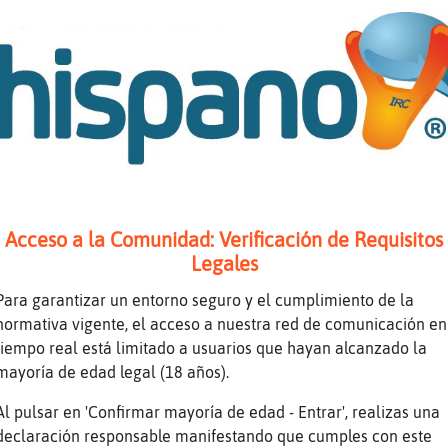
e
No
n
Elna
e
LibelulaMarron
n
Elna, sue�o
e
De Morfeo ?
n
Elna, contigo
n
Pero Oveja\ConPrisa, me lo ha prohibido
l
Descalza_Con_Jeanss
Acceso a la Comunidad: Verificación de Requisitos
l
Perlablanc
Legales
a
Si
Para garantizar un entorno seguro y el cumplimiento de la
l
Perlablanca
normativa vigente, el acceso a nuestra red de comunicación en
tiempo real está limitado a usuarios que hayan alcanzado la
a
Estᠭuy feo que sue񥳠con el
mayoría de edad legal (18 años).
n
alomejor, llega PerlaBlanc
Al pulsar en 'Confirmar mayoría de edad - Entrar', realizas una
e
Deja a la alpargatas de callos tranquila
declaración responsable manifestando que cumples con este