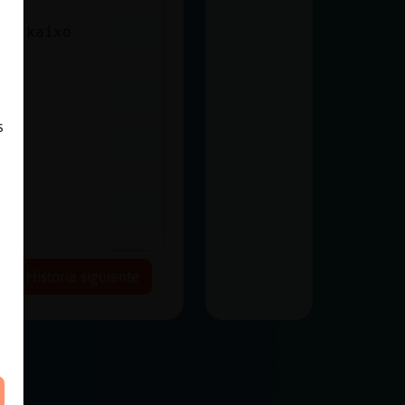
e, kaixo
s
Historia siguiente