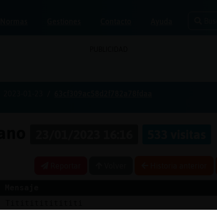
Bus
Normas
Gestiones
Contacto
Ayuda
PUBLICIDAD
2023-01-23
63cf309ac58d2f782a78fdaa
pano
23/01/2023 16:16
533 visitas
Reportar
Volver
Historia anterior
Mensaje
l
Titititititititi