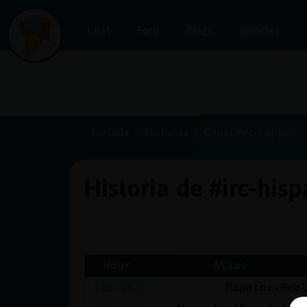
Chat
Foro
Blogs
Noticias
Iniciar
sesión
Portada
Historias
Canal #irc-hispano
Historia de #irc-his
¡Chatea
sin
publicidad!
Hour
Alias
[16:16]
Mapache-Rea
Crear
una