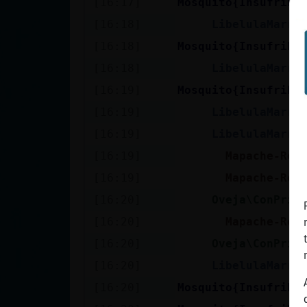
[16:17]
Mosquito{Insufribl
cuenta
[16:18]
LibelulaMarro
[16:18]
Mosquito{Insufribl
[16:18]
LibelulaMarro
Reservar
[16:19]
Mosquito{Insufribl
alias
[16:19]
LibelulaMarro
[16:19]
LibelulaMarro
Actualizar
[16:19]
Mapache-Rea
contraseña
[16:19]
Mapache-Rea
[16:20]
Oveja\ConPris
[16:20]
Mapache-Rea
Actualizar
[16:20]
Oveja\ConPris
IP virtual
[16:20]
LibelulaMarro
[16:20]
Mosquito{Insufribl