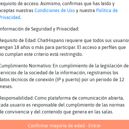
e
XD
requisito de acceso. Asimismo, confirmas que has leído y
n
jaajjajaaj Elna, que mala eres con 鬬 siempr
aceptas nuestras
Condiciones de Uso
y nuestra
Política de
Privacidad
.
e
Jajajajjaja
n
jajajajaaja
Información de Seguridad y Privacidad:
l
LibelulaMarron: buuuu
Requisito de Edad: ChatHispano requiere que todos sus usuario
l
Tontooooooooooooo LibelulaMarron
tengan 18 años o más para participar. El acceso a perfiles que
no cumplan este criterio está restringido.
e
Sesionar
e
No inventes
Cumplimiento Normativo: En cumplimiento de la legislación de
servicios de la sociedad de la información, registramos los
e
AMA_LUCIA39
datos técnicos de conexión (IP y puerto) por un periodo de 12
meses.
Reportar
Volver
Historia anterior
Responsabilidad: Como plataforma de comunicación abierta,
cada usuario es responsable del cumplimiento de las normas
de convivencia y del contenido que genera en las salas.
Confirmar mayoría de edad - Entrar