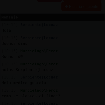
Historia siguiente
Mensaje
Reserva
[10:14]
Serpiente{Locuaz
alias
Hola
[10:15]
Serpiente{Locuaz
Buenos dias
Actuali
[10:15]
Murcielago\Feroz
contras
Buenos d�
[10:15]
Murcielago\Feroz
holas Serpiente{Locuaz
Actuali
[10:15]
Serpiente{Locuaz
IP
Hola medico-guardia
virtual
[10:16]
Murcielago\Feroz
como se plantea el finde?
[10:16]
Serpiente{Locuaz