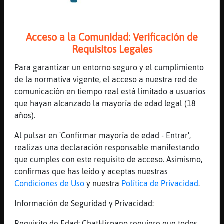
[10:18]
Serpiente{Locuaz
Aahh, que bien, no la visto aun jejeje,
pero peli manta y sofa pega xñcon este
Acceso a la Comunidad: Verificación de
tiempo
Requisitos Legales
[10:19]
Murcielago\Feroz
Para garantizar un entorno seguro y el cumplimiento
esta tarde no me muevo de mi casa ni con
de la normativa vigente, el acceso a nuestra red de
una grua
comunicación en tiempo real está limitado a usuarios
[10:19]
Murcielago\Feroz
que hayan alcanzado la mayoría de edad legal (18
jeje
años).
[10:19]
Serpiente{Locuaz
Al pulsar en 'Confirmar mayoría de edad - Entrar',
Jejjejeje veras que bien vas a eatar
realizas una declaración responsable manifestando
[10:19]
Murcielago\Feroz
que cumples con este requisito de acceso. Asimismo,
ya te digoooooo jeje
confirmas que has leído y aceptas nuestras
Condiciones de Uso
y nuestra
Política de Privacidad
.
[10:19]
Murcielago\Feroz
tu qe plan llevas?
Información de Seguridad y Privacidad:
[10:20]
Murcielago\Feroz
Requisito de Edad: ChatHispano requiere que todos