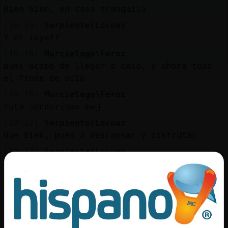
Mis
Bien bien, en casa tranquila
blogs
[10:16]
Serpiente{Locuaz
Y el tuyo??
[10:16]
Murcielago\Feroz
Mis
pues acabo de llegar a casa, y ahora todo
foros
el finde de ocio
[10:16]
Murcielago\Feroz
ruta senderismo ma񡮡
Registr
[10:17]
Serpiente{Locuaz
un
Que bien, pues a descansar y disfrutar
canal
[10:17]
Serpiente{Locuaz
Claro que si
[10:17]
Murcielago\Feroz
alguna serie empezar頡 ver
Más
gestion
[10:17]
Murcielago\Feroz
que he terminado de ver la de machos alfa