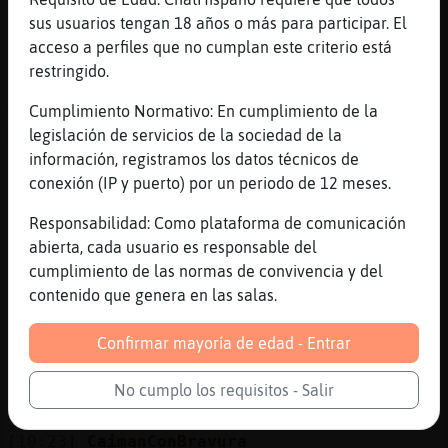
que
sus usuarios tengan 18 años o más para participar. El
[10:20]
Serpiente{Locuaz
acceso a perfiles que no cumplan este criterio está
El plan del mismo
restringido.
[10:20]
Serpiente{Locuaz
Cumplimiento Normativo: En cumplimiento de la
Voy a limpiar y recoger y despues hare lo
legislación de servicios de la sociedad de la
mismo medico-guardia
información, registramos los datos técnicos de
[10:21]
Murcielago\Feroz
conexión (IP y puerto) por un periodo de 12 meses.
los renglones torcidos de dios, la has
visto?
Responsabilidad: Como plataforma de comunicación
abierta, cada usuario es responsable del
[10:21]
Serpiente{Locuaz
cumplimiento de las normas de convivencia y del
Noo, no lo he visto, de que va?? Medico-
contenido que genera en las salas.
guardia
[10:23]
CaimanConBravura
Confirmar mayoría de edad - Entrar
Buenasssssssssss
[10:23]
Murcielago\Feroz
No cumplo los requisitos - Salir
te he puesto un privado Serpiente{Locuaz
[10:23]
CaimanConBravura