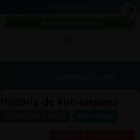
CHAT HISPANO
¡Chatea sin publicidad!
PUBLICIDAD
Iniciar
sesión
Portada
Historias
Canal #irc-hispano
2023-01-21
63cc8dd98b9602387d139b9f
¡Chatea
sin
publici
Historia de #irc-hispano
21/01/2023 10:14
465 visitas
Crear
una
Reportar
Historia anterior
cuenta