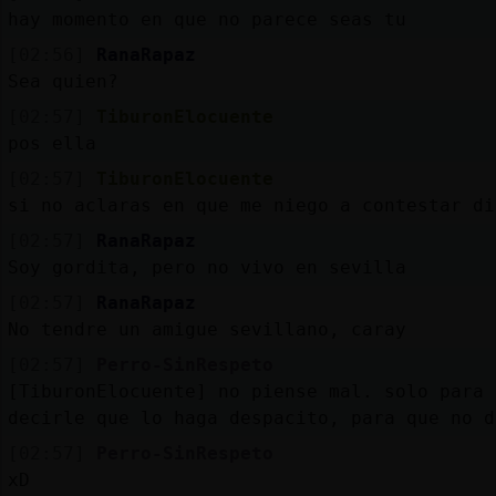
hay momento en que no parece seas tu
[02:56]
RanaRapaz
Sea quien?
[02:57]
TiburonElocuente
pos ella
[02:57]
TiburonElocuente
si no aclaras en que me niego a contestar di
[02:57]
RanaRapaz
Soy gordita, pero no vivo en sevilla
[02:57]
RanaRapaz
No tendre un amigue sevillano, caray
[02:57]
Perro-SinRespeto
[TiburonElocuente] no piense mal. solo para
decirle que lo haga despacito, para que no d
[02:57]
Perro-SinRespeto
xD