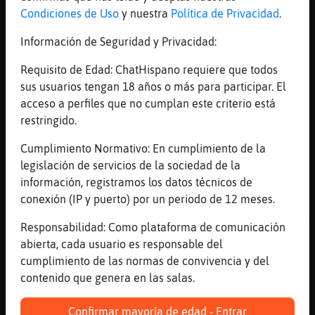
[03:00]
RanaRapaz
Condiciones de Uso
y nuestra
Política de Privacidad
.
Jajajajajajajajajaja, Perro-SinRespeto
Información de Seguridad y Privacidad:
[03:01]
TiburonElocuente
chau , no se distraigan
Requisito de Edad: ChatHispano requiere que todos
[03:01]
RanaRapaz
sus usuarios tengan 18 años o más para participar. El
TiburonElocuente por que huyes?
acceso a perfiles que no cumplan este criterio está
restringido.
[03:01]
Perro-SinRespeto
[TiburonElocuente] quedese
Cumplimiento Normativo: En cumplimiento de la
[03:01]
Perro-SinRespeto
legislación de servicios de la sociedad de la
que aun nos falta reir un rato mas
información, registramos los datos técnicos de
conexión (IP y puerto) por un periodo de 12 meses.
[03:01]
TiburonElocuente
no, tienen malas intenciones y eso no me gus
Responsabilidad: Como plataforma de comunicación
[03:01]
RanaRapaz
abierta, cada usuario es responsable del
Jajajajajajajajajaja, jamas
cumplimiento de las normas de convivencia y del
contenido que genera en las salas.
[03:01]
Perro-SinRespeto
pero no con usted
Confirmar mayoría de edad - Entrar