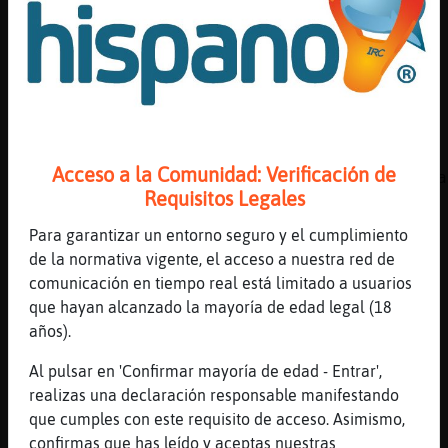
[02:59]
TiburonElocuente
lo que llego?
[02:59]
Perro-SinRespeto
[Gladiadora_del_Caribe] si si. es que yo me 
mientras chateo
[02:59]
Perro-SinRespeto
Acceso a la Comunidad: Verificación de
jajajajajajajajajaaaaaaaaaaaaaaaaaaaaaaaaaaa
Requisitos Legales
[03:00]
Perro-SinRespeto
llego, llego, llego, llegoooooooooooooo
Para garantizar un entorno seguro y el cumplimiento
de la normativa vigente, el acceso a nuestra red de
[03:00]
Perro-SinRespeto
comunicación en tiempo real está limitado a usuarios
llegue xD
que hayan alcanzado la mayoría de edad legal (18
[03:00]
TiburonElocuente
años).
ya se puso muy fuerte para mi, me da la
taquicardia
Al pulsar en 'Confirmar mayoría de edad - Entrar',
realizas una declaración responsable manifestando
[03:00]
Perro-SinRespeto
que cumples con este requisito de acceso. Asimismo,
joersh xD
confirmas que has leído y aceptas nuestras