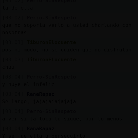
[03:02]
Perro-SinRespeto
la de ella
[03:02]
Perro-SinRespeto
que no soporta verlo a usted charlando con
nosotras
[03:03]
TiburonElocuente
pos ni modo, no se cuiden que no disfrutan
[03:03]
TiburonElocuente
chau
[03:04]
Perro-SinRespeto
y huye el infeliz
[03:04]
RanaRapaz
Se largo, jajajajajajaja
[03:04]
Perro-SinRespeto
a ver si la loca lo sigue, por lo menos
[03:04]
RanaRapaz
Y se fue ella a perseguirlo