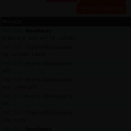
Historia siguiente
Mensaje
Reserva
[02:54]
RanaRapaz
alias
Esperare que world salude
[02:54]
TiburonElocuente
ta saludo lenta
Actuali
[02:54]
Perro-SinRespeto
contras
ah?
[02:54]
Perro-SinRespeto
era conmigo?
Actuali
[02:55]
Perro-SinRespeto
IP
xD
virtual
[02:55]
TiburonElocuente
eso creo
[02:55]
RanaRapaz