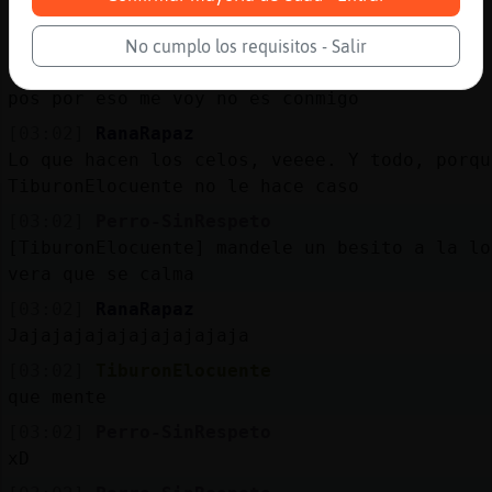
[03:01]
Perro-SinRespeto
usted es inviolable
No cumplo los requisitos - Salir
[03:02]
TiburonElocuente
pos por eso me voy no es conmigo
[03:02]
RanaRapaz
Lo que hacen los celos, veeee. Y todo, porqu
TiburonElocuente no le hace caso
[03:02]
Perro-SinRespeto
[TiburonElocuente] mandele un besito a la lo
vera que se calma
[03:02]
RanaRapaz
Jajajajajajajajajajaja
[03:02]
TiburonElocuente
que mente
[03:02]
Perro-SinRespeto
xD