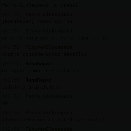
Mis
Perro-SinRespeto tu crees?
blogs
[02:55]
Perro-SinRespeto
[RanaRapaz] sabes que no
[02:55]
Perro-SinRespeto
Mis
pero es para que el no se sienta mal
foros
[02:56]
TiburonElocuente
cuanta consideracion destilas
[02:56]
RanaRapaz
Registr
Da igual como se sienta ese
un
[02:56]
RanaRapaz
canal
Jajajajajajajajajaja
[02:56]
Perro-SinRespeto
xD
Más
[02:56]
Perro-SinRespeto
gestion
[TiburonElocuente] usted se sienta?
[02:56]
TiburonElocuente