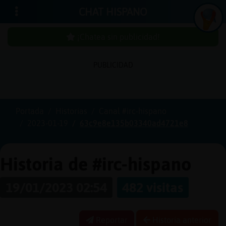
CHAT HISPANO
¡Chatea sin publicidad!
PUBLICIDAD
Iniciar
sesión
Portada
Historias
Canal #irc-hispano
2023-01-19
63c9e8e135b03340ad4721e8
¡Chatea
sin
publici
Historia de #irc-hispano
19/01/2023 02:54
482 visitas
Crear
una
Reportar
Historia anterior
cuenta