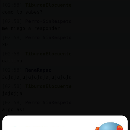
[02:58]
TiburonElocuente
como lo sabes?
[02:58]
Perro-SinRespeto
me niego a responder
[02:58]
Perro-SinRespeto
xD
[02:58]
TiburonElocuente
gallina
[02:58]
RanaRapaz
Jajajajajajajajajajajaja
[02:58]
TiburonElocuente
jajajja
[02:58]
Perro-SinRespeto
algo asi
[02:58]
Perro-SinRespeto
jaaaaaaaaaaaaaaaaaaaaaaaaaaaaaaaa